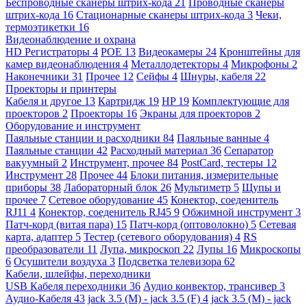
Беспроводные сканеры штрих-кода
21
Проводные сканеры
штрих-кода
16
Стационарные сканеры штрих-кода
3
Чеки,
термоэтикетки
16
Видеонаблюдение и охрана
HD Регистраторы
4
POE
13
Видеокамеры
24
Кронштейны для
камер видеонаблюдения
4
Металлодетекторы
4
Микрофоны
2
Наконечники
31
Прочее
12
Сейфы
4
Шнуры, кабеля
22
Проекторы и принтеры
Кабеля и другое
13
Картридж
19
HP
19
Комплектующие для
проекторов
2
Проекторы
16
Экраны для проекторов
2
Оборудование и инструмент
Паяльные станции и расходники
84
Паяльные ванные
4
Паяльные станции
42
Расходный материал
36
Сепаратор
вакуумный
2
Инструмент, прочее
84
PostCard, тестеры
12
Инструмент
28
Прочее
44
Блоки питания, измерительные
приборы
38
Лабораторный блок
26
Мультиметр
5
Щупы и
прочее
7
Сетевое оборудование
45
Конектор, соеденитель
RJ11
4
Конектор, соеденитель RJ45
9
Обжимной инструмент
3
Патч-корд (витая пара)
15
Патч-корд (оптоволокно)
5
Сетевая
карта, адаптер
5
Тестер (сетевого оборудования)
4
RS
преобразователи
11
Лупа, микроскоп
22
Лупы
16
Микроскопы
6
Осушители воздуха
3
Подсветка телевизора
62
Кабели, шлейфы, переходники
USB Кабеля переходники
36
Аудио конвектор, трансивер
3
Аудио-Кабеля
43
jack 3.5 (M) - jack 3.5 (F)
4
jack 3.5 (M) - jack