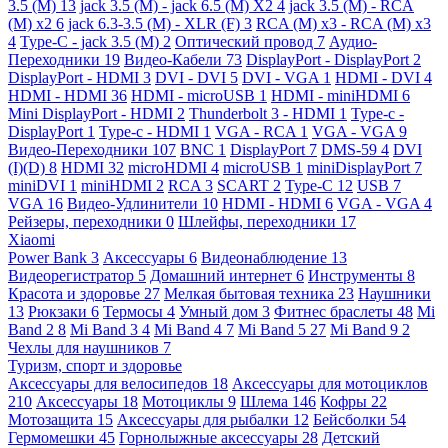
3.5 (M)
13
jack 3.5 (M) - jack 6.5 (M) X2
4
jack 3.5 (M) - RCA
(M) x2
6
jack 6.3-3.5 (M) - XLR (F)
3
RCA (M) x3 - RCA (M) x3
4
Type-C - jack 3.5 (M)
2
Оптический провод
7
Аудио-
Переходники
19
Видео-Кабели
73
DisplayPort - DisplayPort
2
DisplayPort - HDMI
3
DVI - DVI
5
DVI - VGA
1
HDMI - DVI
4
HDMI - HDMI
36
HDMI - microUSB
1
HDMI - miniHDMI
6
Mini DisplayPort - HDMI
2
Thunderbolt 3 - HDMI
1
Type-c -
DisplayPort
1
Type-c - HDMI
1
VGA - RCA
1
VGA - VGA
9
Видео-Переходники
107
BNC
1
DisplayPort
7
DMS-59
4
DVI
(I)(D)
8
HDMI
32
microHDMI
4
microUSB
1
miniDisplayPort
7
miniDVI
1
miniHDMI
2
RCA
3
SCART
2
Type-C
12
USB
7
VGA
16
Видео-Удлинители
10
HDMI - HDMI
6
VGA - VGA
4
Рейзеры, переходники
0
Шлейфы, переходники
17
Xiaomi
Power Bank
3
Аксессуары
6
Видеонаблюдение
13
Видеорегистратор
5
Домашний интернет
6
Инструменты
8
Красота и здоровье
27
Мелкая бытовая техника
23
Наушники
13
Рюкзаки
6
Термосы
4
Умный дом
3
Фитнес браслеты
48
Mi
Band 2
8
Mi Band 3
4
Mi Band 4
7
Mi Band 5
27
Mi Band 9
2
Чехлы для наушников
7
Туризм, спорт и здоровье
Аксессуары для велосипедов
18
Аксессуары для мотоциклов
210
Аксессуары
18
Мотоциклы
9
Шлема
146
Кофры
22
Мотозащита
15
Аксессуары для рыбалки
12
Бейсболки
54
Гермомешки
45
Горнолыжные аксессуары
28
Детский