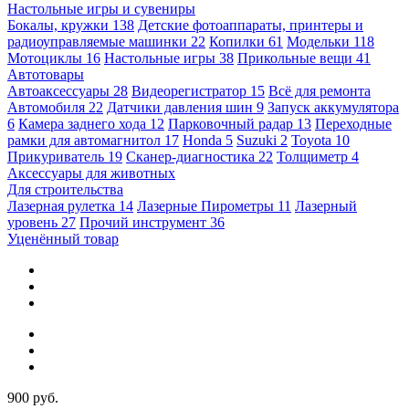
Настольные игры и сувениры
Бокалы, кружки
138
Детские фотоаппараты, принтеры и
радиоуправляемые машинки
22
Копилки
61
Модельки
118
Мотоциклы
16
Настольные игры
38
Прикольные вещи
41
Автотовары
Автоаксессуары
28
Видеорегистратор
15
Всё для ремонта
Автомобиля
22
Датчики давления шин
9
Запуск аккумулятора
6
Камера заднего хода
12
Парковочный радар
13
Переходные
рамки для автомагнитол
17
Honda
5
Suzuki
2
Toyota
10
Прикуриватель
19
Сканер-диагностика
22
Толщиметр
4
Аксессуары для животных
Для строительства
Лазерная рулетка
14
Лазерные Пирометры
11
Лазерный
уровень
27
Прочий инструмент
36
Уценённый товар
900 руб.