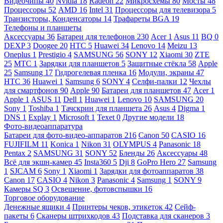
Видеочипы
40
Nvidia
18
Radeon
22
Микросхемы
80
Мосты
48
Процессоры
52
AMD
16
Intel
31
Процессоры для телевизора
5
Транзисторы, Конденсаторы
14
Трафареты BGA
19
Телефоны и планшеты
Аксессуары
36
Батареи для телефонов
230
Acer
1
Asus
11
BQ
0
DEXP
3
Doogee
20
HTC
5
Huawei
34
Lenovo
14
Meizu
13
Oneplus
1
Prestigio
4
SAMSUNG
56
SONY
12
Xiaomi
30
ZTE
25
МТС
1
Зарядки для планшетов
5
Защитные стёкла
58
Apple
25
Samsung
17
Гидрогелевая пленка
16
Модули, экраны
47
HTC
36
Huawei
1
Samsung
6
SONY
4
Селфи-палки
12
Чехлы
для смартфонов
90
Apple
90
Батареи для планшетов
47
Acer
1
Apple
1
ASUS
11
Dell
1
Huawei
1
Lenovo
10
SAMSUNG
20
Sony
1
Toshiba
1
Тачскрин для планшета
26
Asus
4
Digma
1
DNS
1
Explay
1
Microsoft
1
Texet
0
Другие модели
18
Фото-видеоаппаратура
Батареи для фото-видео-аппаратов
216
Canon
50
CASIO
16
FUJIFILM
11
Konica
1
Nikon
31
OLYMPUS
4
Panasonic
18
Pentax
2
SAMSUNG
31
SONY
52
Бленды
26
Аксессуары
48
Всё для экшн-камер
45
Insta360
5
Dji
8
GoPro Hero
27
Samsung
1
SJCAM
6
Sony
1
Xiaomi
1
Зарядки для фотоаппаратов
38
Canon
17
CASIO
4
Nikon
3
Panasonic
4
Samsung
1
SONY
9
Камеры SQ
3
Освещение, фотовспышки
16
Торговое оборудование
Денежные ящики
4
Принтеры чеков, этикеток
42
Сейф-
пакеты
6
Сканеры штрихкодов
43
Подставка для сканеров
3