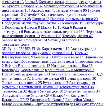
термометр
13
Зонты
5
Компасы, ножи, спички, секундомеры
61
Красота и здоровье
32
Металлодетекторы
14
Музыкальные
инструменты
184
Аксессуары
43
Гитары Укулеле
96
Губные
гармошки
12
Джембе
3
Классические, акустические и
электрогитары
28
Скрипки
2
Палатки, спальные мешки
29
Подводные маски, трубки, ласты
55
Аквашузы
19
Аксессуары
1
Комплекты
4
Ласты
9
Маски
16
Трубки
6
Рации и
аксессуары
6
Рюкзаки, наколенники, перчатки
139
Перчатки,
наколенники, сумки
19
Рюкзаки
120
Термосы, фляги
47
Умные часы
0
Фонарики
34
Чехлы для airpods
18
Товары для дома
3D Ручки
27
USB Flash, Карты памяти
12
Аксессуары для
робот-пылесос
61
Вакуумный упаковщик
11
Весы
42
Ювелирные весы
9
Безмены
13
Кухонные весы
14
Напольные
весы
2
Калибровочные гири
1
Детские весы
1
Торговые весы
2
Всё для Ванной комнаты
12
Интерьерная наклейка
36
Кофеварки, кофемолки
12
Кронштейн ТВ и Мониторы
7
Нитратомеры, дозиметры
6
Отпугиватели, мышеловки
5
ПДУ
для телевизора
72
Полезные штуки
66
Помпа для воды
30
Электрическая помпа
25
Ручная помпа
3
Аксессуары для
бутылок
2
Светильники, лампы
27
Термометры, часы
36
Термометры
32
Часы
4
Умный дом
30
Элементы питания
34
Аккумуляторные батареи GP
4
Батарейки Energizer
1
Батарейки GP
22
Батарейки NoName
3
Батарейки Varta
1
Батарейки Xiaomi
2
Зарядные устройства для аккумуляторов
1