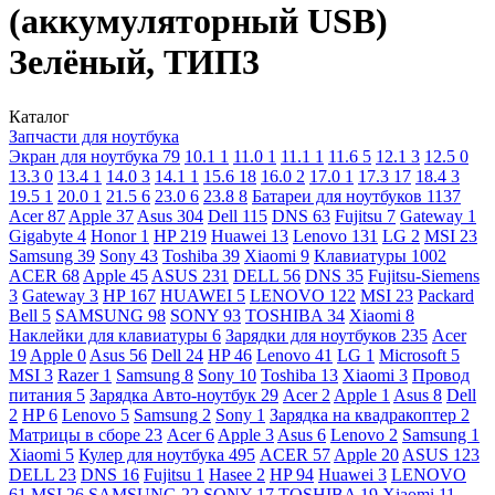
(аккумуляторный USB)
Зелёный, ТИП3
Каталог
Запчасти для ноутбука
Экран для ноутбука
79
10.1
1
11.0
1
11.1
1
11.6
5
12.1
3
12.5
0
13.3
0
13.4
1
14.0
3
14.1
1
15.6
18
16.0
2
17.0
1
17.3
17
18.4
3
19.5
1
20.0
1
21.5
6
23.0
6
23.8
8
Батареи для ноутбуков
1137
Acer
87
Apple
37
Asus
304
Dell
115
DNS
63
Fujitsu
7
Gateway
1
Gigabyte
4
Honor
1
HP
219
Huawei
13
Lenovo
131
LG
2
MSI
23
Samsung
39
Sony
43
Toshiba
39
Xiaomi
9
Клавиатуры
1002
ACER
68
Apple
45
ASUS
231
DELL
56
DNS
35
Fujitsu-Siemens
3
Gateway
3
HP
167
HUAWEI
5
LENOVO
122
MSI
23
Packard
Bell
5
SAMSUNG
98
SONY
93
TOSHIBA
34
Xiaomi
8
Наклейки для клавиатуры
6
Зарядки для ноутбуков
235
Acer
19
Apple
0
Asus
56
Dell
24
HP
46
Lenovo
41
LG
1
Microsoft
5
MSI
3
Razer
1
Samsung
8
Sony
10
Toshiba
13
Xiaomi
3
Провод
питания
5
Зарядка Авто-ноутбук
29
Acer
2
Apple
1
Asus
8
Dell
2
HP
6
Lenovo
5
Samsung
2
Sony
1
Зарядка на квадракоптер
2
Матрицы в сборе
23
Acer
6
Apple
3
Asus
6
Lenovo
2
Samsung
1
Xiaomi
5
Кулер для ноутбука
495
ACER
57
Apple
20
ASUS
123
DELL
23
DNS
16
Fujitsu
1
Hasee
2
HP
94
Huawei
3
LENOVO
61
MSI
26
SAMSUNG
22
SONY
17
TOSHIBA
19
Xiaomi
11