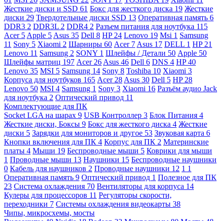
Жесткие диски и SSD
61
Бокс для жесткого диска
19
Жесткие
диски
29
Твердотельные диски SSD
13
Оперативная память
6
DDR3
2
DDR3L
2
DDR4
2
Разъем питания для ноутбука
115
Acer
5
Apple
5
Asus
35
Dell
8
HP
24
Lenovo
19
Msi
1
Samsung
11
Sony
5
Xiaomi
2
Шарниры
60
Acer
7
Asus
17
DELL
1
HP
21
Lenovo
11
Samsung
2
SONY
1
Шлейфы / Детали
50
Apple
50
Шлейфы матриц
197
Acer
26
Asus
46
Dell
6
DNS
4
HP
40
Lenovo
35
MSI
5
Samsung
14
Sony
8
Toshiba
10
Xiaomi
3
Корпуса для ноутбуков
165
Acer
28
Asus
30
Dell
5
HP
28
Lenovo
50
MSI
4
Samsung
1
Sony
3
Xiaomi
16
Разъём аудио Jack
для ноутбука
2
Оптический привод
11
Комплектующие для ПК
Socket LGA на шарах
9
USB Контроллер
3
Блок Питания
4
Жесткие диски, Боксы
9
Бокс для жесткого диска
4
Жесткие
диски
5
Зарядки для мониторов и другое
53
Звуковая карта
6
Кнопки включения для ПК
4
Корпус для ПК
2
Материнские
платы
4
Мыши
19
Беспроводные мыши
5
Коврики для мыши
1
Проводные мыши
13
Наушники
15
Беспроводные наушники
0
Кабель для наушников
2
Проводные наушники
12
1
1
Оперативная память
9
Оптический привод
1
Полезное для ПК
23
Система охлаждения
70
Вентиляторы для корпуса
14
Кулеры для процессоров
11
Регуляторы скорости,
переходники
7
Системы охлаждения видеокарты
38
Чипы, микросхемы, мосты