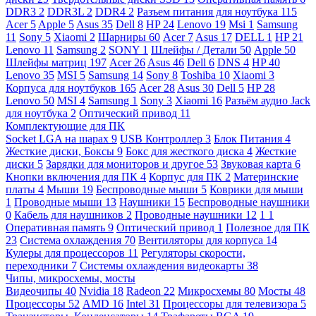
DDR3
2
DDR3L
2
DDR4
2
Разъем питания для ноутбука
115
Acer
5
Apple
5
Asus
35
Dell
8
HP
24
Lenovo
19
Msi
1
Samsung
11
Sony
5
Xiaomi
2
Шарниры
60
Acer
7
Asus
17
DELL
1
HP
21
Lenovo
11
Samsung
2
SONY
1
Шлейфы / Детали
50
Apple
50
Шлейфы матриц
197
Acer
26
Asus
46
Dell
6
DNS
4
HP
40
Lenovo
35
MSI
5
Samsung
14
Sony
8
Toshiba
10
Xiaomi
3
Корпуса для ноутбуков
165
Acer
28
Asus
30
Dell
5
HP
28
Lenovo
50
MSI
4
Samsung
1
Sony
3
Xiaomi
16
Разъём аудио Jack
для ноутбука
2
Оптический привод
11
Комплектующие для ПК
Socket LGA на шарах
9
USB Контроллер
3
Блок Питания
4
Жесткие диски, Боксы
9
Бокс для жесткого диска
4
Жесткие
диски
5
Зарядки для мониторов и другое
53
Звуковая карта
6
Кнопки включения для ПК
4
Корпус для ПК
2
Материнские
платы
4
Мыши
19
Беспроводные мыши
5
Коврики для мыши
1
Проводные мыши
13
Наушники
15
Беспроводные наушники
0
Кабель для наушников
2
Проводные наушники
12
1
1
Оперативная память
9
Оптический привод
1
Полезное для ПК
23
Система охлаждения
70
Вентиляторы для корпуса
14
Кулеры для процессоров
11
Регуляторы скорости,
переходники
7
Системы охлаждения видеокарты
38
Чипы, микросхемы, мосты
Видеочипы
40
Nvidia
18
Radeon
22
Микросхемы
80
Мосты
48
Процессоры
52
AMD
16
Intel
31
Процессоры для телевизора
5