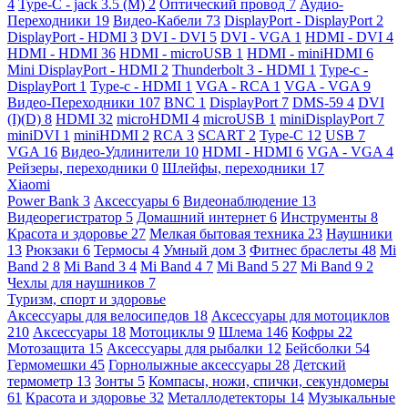
4
Type-C - jack 3.5 (M)
2
Оптический провод
7
Аудио-
Переходники
19
Видео-Кабели
73
DisplayPort - DisplayPort
2
DisplayPort - HDMI
3
DVI - DVI
5
DVI - VGA
1
HDMI - DVI
4
HDMI - HDMI
36
HDMI - microUSB
1
HDMI - miniHDMI
6
Mini DisplayPort - HDMI
2
Thunderbolt 3 - HDMI
1
Type-c -
DisplayPort
1
Type-c - HDMI
1
VGA - RCA
1
VGA - VGA
9
Видео-Переходники
107
BNC
1
DisplayPort
7
DMS-59
4
DVI
(I)(D)
8
HDMI
32
microHDMI
4
microUSB
1
miniDisplayPort
7
miniDVI
1
miniHDMI
2
RCA
3
SCART
2
Type-C
12
USB
7
VGA
16
Видео-Удлинители
10
HDMI - HDMI
6
VGA - VGA
4
Рейзеры, переходники
0
Шлейфы, переходники
17
Xiaomi
Power Bank
3
Аксессуары
6
Видеонаблюдение
13
Видеорегистратор
5
Домашний интернет
6
Инструменты
8
Красота и здоровье
27
Мелкая бытовая техника
23
Наушники
13
Рюкзаки
6
Термосы
4
Умный дом
3
Фитнес браслеты
48
Mi
Band 2
8
Mi Band 3
4
Mi Band 4
7
Mi Band 5
27
Mi Band 9
2
Чехлы для наушников
7
Туризм, спорт и здоровье
Аксессуары для велосипедов
18
Аксессуары для мотоциклов
210
Аксессуары
18
Мотоциклы
9
Шлема
146
Кофры
22
Мотозащита
15
Аксессуары для рыбалки
12
Бейсболки
54
Гермомешки
45
Горнолыжные аксессуары
28
Детский
термометр
13
Зонты
5
Компасы, ножи, спички, секундомеры
61
Красота и здоровье
32
Металлодетекторы
14
Музыкальные