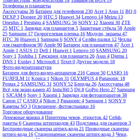
Транзисторы, Конденсаторы
14
Трафареты BGA
19
Телефоны и планшеты
Аксессуары
36
Батареи для телефонов
230
Acer
1
Asus
11
BQ
0
DEXP
3
Doogee
20
HTC
5
Huawei
34
Lenovo
14
Meizu
13
Oneplus
1
Prestigio
4
SAMSUNG
56
SONY
12
Xiaomi
30
ZTE
25
МТС
1
Зарядки для планшетов
5
Защитные стёкла
58
Apple
25
Samsung
17
Гидрогелевая пленка
16
Модули, экраны
47
HTC
36
Huawei
1
Samsung
6
SONY
4
Селфи-палки
12
Чехлы
для смартфонов
90
Apple
90
Батареи для планшетов
47
Acer
1
Apple
1
ASUS
11
Dell
1
Huawei
1
Lenovo
10
SAMSUNG
20
Sony
1
Toshiba
1
Тачскрин для планшета
26
Asus
4
Digma
1
DNS
1
Explay
1
Microsoft
1
Texet
0
Другие модели
18
Фото-видеоаппаратура
Батареи для фото-видео-аппаратов
216
Canon
50
CASIO
16
FUJIFILM
11
Konica
1
Nikon
31
OLYMPUS
4
Panasonic
18
Pentax
2
SAMSUNG
31
SONY
52
Бленды
26
Аксессуары
48
Всё для экшн-камер
45
Insta360
5
Dji
8
GoPro Hero
27
Samsung
1
SJCAM
6
Sony
1
Xiaomi
1
Зарядки для фотоаппаратов
38
Canon
17
CASIO
4
Nikon
3
Panasonic
4
Samsung
1
SONY
9
Камеры SQ
3
Освещение, фотовспышки
16
Торговое оборудование
Денежные ящики
4
Принтеры чеков, этикеток
42
Сейф-
пакеты
6
Сканеры штрихкодов
43
Подставка для сканеров
3
Беспроводные сканеры штрих-кода
21
Проводные сканеры
штрих-кода
16
Стационарные сканеры штрих-кода
3
Чеки,