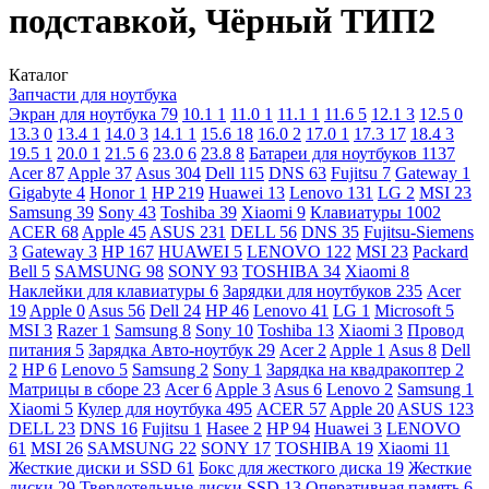
подставкой, Чёрный ТИП2
Каталог
Запчасти для ноутбука
Экран для ноутбука
79
10.1
1
11.0
1
11.1
1
11.6
5
12.1
3
12.5
0
13.3
0
13.4
1
14.0
3
14.1
1
15.6
18
16.0
2
17.0
1
17.3
17
18.4
3
19.5
1
20.0
1
21.5
6
23.0
6
23.8
8
Батареи для ноутбуков
1137
Acer
87
Apple
37
Asus
304
Dell
115
DNS
63
Fujitsu
7
Gateway
1
Gigabyte
4
Honor
1
HP
219
Huawei
13
Lenovo
131
LG
2
MSI
23
Samsung
39
Sony
43
Toshiba
39
Xiaomi
9
Клавиатуры
1002
ACER
68
Apple
45
ASUS
231
DELL
56
DNS
35
Fujitsu-Siemens
3
Gateway
3
HP
167
HUAWEI
5
LENOVO
122
MSI
23
Packard
Bell
5
SAMSUNG
98
SONY
93
TOSHIBA
34
Xiaomi
8
Наклейки для клавиатуры
6
Зарядки для ноутбуков
235
Acer
19
Apple
0
Asus
56
Dell
24
HP
46
Lenovo
41
LG
1
Microsoft
5
MSI
3
Razer
1
Samsung
8
Sony
10
Toshiba
13
Xiaomi
3
Провод
питания
5
Зарядка Авто-ноутбук
29
Acer
2
Apple
1
Asus
8
Dell
2
HP
6
Lenovo
5
Samsung
2
Sony
1
Зарядка на квадракоптер
2
Матрицы в сборе
23
Acer
6
Apple
3
Asus
6
Lenovo
2
Samsung
1
Xiaomi
5
Кулер для ноутбука
495
ACER
57
Apple
20
ASUS
123
DELL
23
DNS
16
Fujitsu
1
Hasee
2
HP
94
Huawei
3
LENOVO
61
MSI
26
SAMSUNG
22
SONY
17
TOSHIBA
19
Xiaomi
11
Жесткие диски и SSD
61
Бокс для жесткого диска
19
Жесткие
диски
29
Твердотельные диски SSD
13
Оперативная память
6