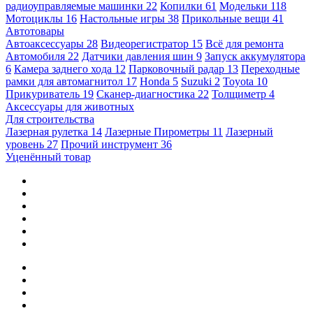
радиоуправляемые машинки
22
Копилки
61
Модельки
118
Мотоциклы
16
Настольные игры
38
Прикольные вещи
41
Автотовары
Автоаксессуары
28
Видеорегистратор
15
Всё для ремонта
Автомобиля
22
Датчики давления шин
9
Запуск аккумулятора
6
Камера заднего хода
12
Парковочный радар
13
Переходные
рамки для автомагнитол
17
Honda
5
Suzuki
2
Toyota
10
Прикуриватель
19
Сканер-диагностика
22
Толщиметр
4
Аксессуары для животных
Для строительства
Лазерная рулетка
14
Лазерные Пирометры
11
Лазерный
уровень
27
Прочий инструмент
36
Уценённый товар