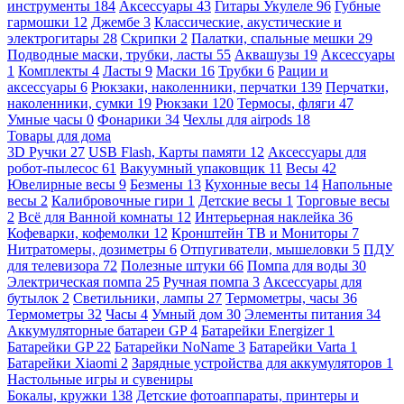
инструменты
184
Аксессуары
43
Гитары Укулеле
96
Губные
гармошки
12
Джембе
3
Классические, акустические и
электрогитары
28
Скрипки
2
Палатки, спальные мешки
29
Подводные маски, трубки, ласты
55
Аквашузы
19
Аксессуары
1
Комплекты
4
Ласты
9
Маски
16
Трубки
6
Рации и
аксессуары
6
Рюкзаки, наколенники, перчатки
139
Перчатки,
наколенники, сумки
19
Рюкзаки
120
Термосы, фляги
47
Умные часы
0
Фонарики
34
Чехлы для airpods
18
Товары для дома
3D Ручки
27
USB Flash, Карты памяти
12
Аксессуары для
робот-пылесос
61
Вакуумный упаковщик
11
Весы
42
Ювелирные весы
9
Безмены
13
Кухонные весы
14
Напольные
весы
2
Калибровочные гири
1
Детские весы
1
Торговые весы
2
Всё для Ванной комнаты
12
Интерьерная наклейка
36
Кофеварки, кофемолки
12
Кронштейн ТВ и Мониторы
7
Нитратомеры, дозиметры
6
Отпугиватели, мышеловки
5
ПДУ
для телевизора
72
Полезные штуки
66
Помпа для воды
30
Электрическая помпа
25
Ручная помпа
3
Аксессуары для
бутылок
2
Светильники, лампы
27
Термометры, часы
36
Термометры
32
Часы
4
Умный дом
30
Элементы питания
34
Аккумуляторные батареи GP
4
Батарейки Energizer
1
Батарейки GP
22
Батарейки NoName
3
Батарейки Varta
1
Батарейки Xiaomi
2
Зарядные устройства для аккумуляторов
1
Настольные игры и сувениры
Бокалы, кружки
138
Детские фотоаппараты, принтеры и