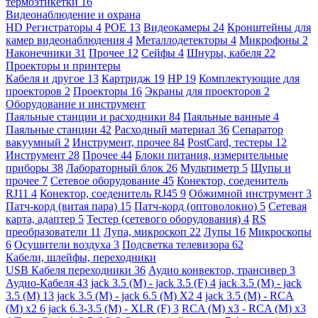
термоэтикетки
16
Видеонаблюдение и охрана
HD Регистраторы
4
POE
13
Видеокамеры
24
Кронштейны для
камер видеонаблюдения
4
Металлодетекторы
4
Микрофоны
2
Наконечники
31
Прочее
12
Сейфы
4
Шнуры, кабеля
22
Проекторы и принтеры
Кабеля и другое
13
Картридж
19
HP
19
Комплектующие для
проекторов
2
Проекторы
16
Экраны для проекторов
2
Оборудование и инструмент
Паяльные станции и расходники
84
Паяльные ванные
4
Паяльные станции
42
Расходный материал
36
Сепаратор
вакуумный
2
Инструмент, прочее
84
PostCard, тестеры
12
Инструмент
28
Прочее
44
Блоки питания, измерительные
приборы
38
Лабораторный блок
26
Мультиметр
5
Щупы и
прочее
7
Сетевое оборудование
45
Конектор, соеденитель
RJ11
4
Конектор, соеденитель RJ45
9
Обжимной инструмент
3
Патч-корд (витая пара)
15
Патч-корд (оптоволокно)
5
Сетевая
карта, адаптер
5
Тестер (сетевого оборудования)
4
RS
преобразователи
11
Лупа, микроскоп
22
Лупы
16
Микроскопы
6
Осушители воздуха
3
Подсветка телевизора
62
Кабели, шлейфы, переходники
USB Кабеля переходники
36
Аудио конвектор, трансивер
3
Аудио-Кабеля
43
jack 3.5 (M) - jack 3.5 (F)
4
jack 3.5 (M) - jack
3.5 (M)
13
jack 3.5 (M) - jack 6.5 (M) X2
4
jack 3.5 (M) - RCA
(M) x2
6
jack 6.3-3.5 (M) - XLR (F)
3
RCA (M) x3 - RCA (M) x3