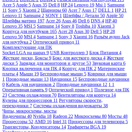
Acer
5
Apple
5
Asus
35
Dell
8
HP
24
Lenovo
19
Msi
1
Samsung
11
Sony
5
Xiaomi
2
Шарниры
60
Acer
7
Asus
17
DELL
1
HP
21
Lenovo
11
Samsung
2
SONY
1
Шлейфы / Детали
50
Apple
50
Шлейфы матриц
197
Acer
26
Asus
46
Dell
6
DNS
4
HP
40
Lenovo
35
MSI
5
Samsung
14
Sony
8
Toshiba
10
Xiaomi
3
Корпуса для ноутбуков
165
Acer
28
Asus
30
Dell
5
HP
28
Lenovo
50
MSI
4
Samsung
1
Sony
3
Xiaomi
16
Разъём аудио Jack
для ноутбука
2
Оптический привод
11
Комплектующие для ПК
Socket LGA на шарах
9
USB Контроллер
3
Блок Питания
4
Жесткие диски, Боксы
9
Бокс для жесткого диска
4
Жесткие
диски
5
Зарядки для мониторов и другое
53
Звуковая карта
6
Кнопки включения для ПК
4
Корпус для ПК
2
Материнские
платы
4
Мыши
19
Беспроводные мыши
5
Коврики для мыши
1
Проводные мыши
13
Наушники
15
Беспроводные наушники
0
Кабель для наушников
2
Проводные наушники
12
1
1
Оперативная память
9
Оптический привод
1
Полезное для ПК
23
Система охлаждения
70
Вентиляторы для корпуса
14
Кулеры для процессоров
11
Регуляторы скорости,
переходники
7
Системы охлаждения видеокарты
38
Чипы, микросхемы, мосты
Видеочипы
40
Nvidia
18
Radeon
22
Микросхемы
80
Мосты
48
Процессоры
52
AMD
16
Intel
31
Процессоры для телевизора
5
Транзисторы, Конденсаторы
14
Трафареты BGA
19