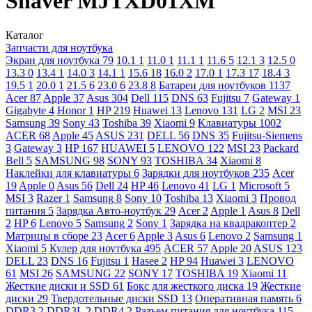
Shaver MJTXD01XM
Каталог
Запчасти для ноутбука
Экран для ноутбука
79
10.1
1
11.0
1
11.1
1
11.6
5
12.1
3
12.5
0
13.3
0
13.4
1
14.0
3
14.1
1
15.6
18
16.0
2
17.0
1
17.3
17
18.4
3
19.5
1
20.0
1
21.5
6
23.0
6
23.8
8
Батареи для ноутбуков
1137
Acer
87
Apple
37
Asus
304
Dell
115
DNS
63
Fujitsu
7
Gateway
1
Gigabyte
4
Honor
1
HP
219
Huawei
13
Lenovo
131
LG
2
MSI
23
Samsung
39
Sony
43
Toshiba
39
Xiaomi
9
Клавиатуры
1002
ACER
68
Apple
45
ASUS
231
DELL
56
DNS
35
Fujitsu-Siemens
3
Gateway
3
HP
167
HUAWEI
5
LENOVO
122
MSI
23
Packard
Bell
5
SAMSUNG
98
SONY
93
TOSHIBA
34
Xiaomi
8
Наклейки для клавиатуры
6
Зарядки для ноутбуков
235
Acer
19
Apple
0
Asus
56
Dell
24
HP
46
Lenovo
41
LG
1
Microsoft
5
MSI
3
Razer
1
Samsung
8
Sony
10
Toshiba
13
Xiaomi
3
Провод
питания
5
Зарядка Авто-ноутбук
29
Acer
2
Apple
1
Asus
8
Dell
2
HP
6
Lenovo
5
Samsung
2
Sony
1
Зарядка на квадракоптер
2
Матрицы в сборе
23
Acer
6
Apple
3
Asus
6
Lenovo
2
Samsung
1
Xiaomi
5
Кулер для ноутбука
495
ACER
57
Apple
20
ASUS
123
DELL
23
DNS
16
Fujitsu
1
Hasee
2
HP
94
Huawei
3
LENOVO
61
MSI
26
SAMSUNG
22
SONY
17
TOSHIBA
19
Xiaomi
11
Жесткие диски и SSD
61
Бокс для жесткого диска
19
Жесткие
диски
29
Твердотельные диски SSD
13
Оперативная память
6
DDR3
2
DDR3L
2
DDR4
2
Разъем питания для ноутбука
115