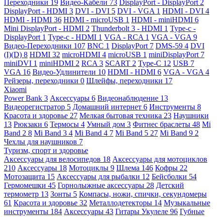
Переходники
19
Видео-Кабели
73
DisplayPort - DisplayPort
2
DisplayPort - HDMI
3
DVI - DVI
5
DVI - VGA
1
HDMI - DVI
4
HDMI - HDMI
36
HDMI - microUSB
1
HDMI - miniHDMI
6
Mini DisplayPort - HDMI
2
Thunderbolt 3 - HDMI
1
Type-c -
DisplayPort
1
Type-c - HDMI
1
VGA - RCA
1
VGA - VGA
9
Видео-Переходники
107
BNC
1
DisplayPort
7
DMS-59
4
DVI
(I)(D)
8
HDMI
32
microHDMI
4
microUSB
1
miniDisplayPort
7
miniDVI
1
miniHDMI
2
RCA
3
SCART
2
Type-C
12
USB
7
VGA
16
Видео-Удлинители
10
HDMI - HDMI
6
VGA - VGA
4
Рейзеры, переходники
0
Шлейфы, переходники
17
Xiaomi
Power Bank
3
Аксессуары
6
Видеонаблюдение
13
Видеорегистратор
5
Домашний интернет
6
Инструменты
8
Красота и здоровье
27
Мелкая бытовая техника
23
Наушники
13
Рюкзаки
6
Термосы
4
Умный дом
3
Фитнес браслеты
48
Mi
Band 2
8
Mi Band 3
4
Mi Band 4
7
Mi Band 5
27
Mi Band 9
2
Чехлы для наушников
7
Туризм, спорт и здоровье
Аксессуары для велосипедов
18
Аксессуары для мотоциклов
210
Аксессуары
18
Мотоциклы
9
Шлема
146
Кофры
22
Мотозащита
15
Аксессуары для рыбалки
12
Бейсболки
54
Гермомешки
45
Горнолыжные аксессуары
28
Детский
термометр
13
Зонты
5
Компасы, ножи, спички, секундомеры
61
Красота и здоровье
32
Металлодетекторы
14
Музыкальные
инструменты
184
Аксессуары
43
Гитары Укулеле
96
Губные