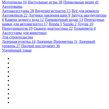
Мотоциклы
16
Настольные игры
38
Прикольные вещи
41
Автотовары
Автоаксессуары
28
Видеорегистратор
15
Всё для ремонта
Автомобиля
22
Датчики давления шин
9
Запуск аккумулятора
6
Камера заднего хода
12
Парковочный радар
13
Переходные
рамки для автомагнитол
17
Honda
5
Suzuki
2
Toyota
10
Прикуриватель
19
Сканер-диагностика
22
Толщиметр
4
Аксессуары для животных
Для строительства
Лазерная рулетка
14
Лазерные Пирометры
11
Лазерный
уровень
27
Прочий инструмент
36
Уценённый товар