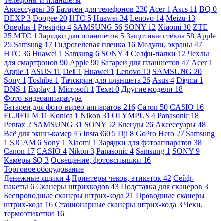
Телефоны и планшеты
Аксессуары
36
Батареи для телефонов
230
Acer
1
Asus
11
BQ
0
DEXP
3
Doogee
20
HTC
5
Huawei
34
Lenovo
14
Meizu
13
Oneplus
1
Prestigio
4
SAMSUNG
56
SONY
12
Xiaomi
30
ZTE
25
МТС
1
Зарядки для планшетов
5
Защитные стёкла
58
Apple
25
Samsung
17
Гидрогелевая пленка
16
Модули, экраны
47
HTC
36
Huawei
1
Samsung
6
SONY
4
Селфи-палки
12
Чехлы
для смартфонов
90
Apple
90
Батареи для планшетов
47
Acer
1
Apple
1
ASUS
11
Dell
1
Huawei
1
Lenovo
10
SAMSUNG
20
Sony
1
Toshiba
1
Тачскрин для планшета
26
Asus
4
Digma
1
DNS
1
Explay
1
Microsoft
1
Texet
0
Другие модели
18
Фото-видеоаппаратура
Батареи для фото-видео-аппаратов
216
Canon
50
CASIO
16
FUJIFILM
11
Konica
1
Nikon
31
OLYMPUS
4
Panasonic
18
Pentax
2
SAMSUNG
31
SONY
52
Бленды
26
Аксессуары
48
Всё для экшн-камер
45
Insta360
5
Dji
8
GoPro Hero
27
Samsung
1
SJCAM
6
Sony
1
Xiaomi
1
Зарядки для фотоаппаратов
38
Canon
17
CASIO
4
Nikon
3
Panasonic
4
Samsung
1
SONY
9
Камеры SQ
3
Освещение, фотовспышки
16
Торговое оборудование
Денежные ящики
4
Принтеры чеков, этикеток
42
Сейф-
пакеты
6
Сканеры штрихкодов
43
Подставка для сканеров
3
Беспроводные сканеры штрих-кода
21
Проводные сканеры
штрих-кода
16
Стационарные сканеры штрих-кода
3
Чеки,
термоэтикетки
16