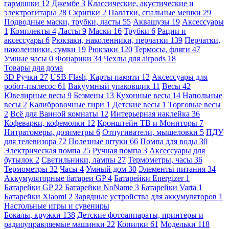
гармошки
12
Джембе
3
Классические, акустические и
электрогитары
28
Скрипки
2
Палатки, спальные мешки
29
Подводные маски, трубки, ласты
55
Аквашузы
19
Аксессуары
1
Комплекты
4
Ласты
9
Маски
16
Трубки
6
Рации и
аксессуары
6
Рюкзаки, наколенники, перчатки
139
Перчатки,
наколенники, сумки
19
Рюкзаки
120
Термосы, фляги
47
Умные часы
0
Фонарики
34
Чехлы для airpods
18
Товары для дома
3D Ручки
27
USB Flash, Карты памяти
12
Аксессуары для
робот-пылесос
61
Вакуумный упаковщик
11
Весы
42
Ювелирные весы
9
Безмены
13
Кухонные весы
14
Напольные
весы
2
Калибровочные гири
1
Детские весы
1
Торговые весы
2
Всё для Ванной комнаты
12
Интерьерная наклейка
36
Кофеварки, кофемолки
12
Кронштейн ТВ и Мониторы
7
Нитратомеры, дозиметры
6
Отпугиватели, мышеловки
5
ПДУ
для телевизора
72
Полезные штуки
66
Помпа для воды
30
Электрическая помпа
25
Ручная помпа
3
Аксессуары для
бутылок
2
Светильники, лампы
27
Термометры, часы
36
Термометры
32
Часы
4
Умный дом
30
Элементы питания
34
Аккумуляторные батареи GP
4
Батарейки Energizer
1
Батарейки GP
22
Батарейки NoName
3
Батарейки Varta
1
Батарейки Xiaomi
2
Зарядные устройства для аккумуляторов
1
Настольные игры и сувениры
Бокалы, кружки
138
Детские фотоаппараты, принтеры и
радиоуправляемые машинки
22
Копилки
61
Модельки
118