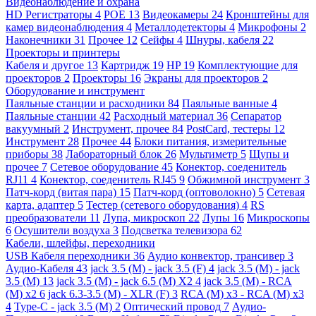
Видеонаблюдение и охрана
HD Регистраторы
4
POE
13
Видеокамеры
24
Кронштейны для
камер видеонаблюдения
4
Металлодетекторы
4
Микрофоны
2
Наконечники
31
Прочее
12
Сейфы
4
Шнуры, кабеля
22
Проекторы и принтеры
Кабеля и другое
13
Картридж
19
HP
19
Комплектующие для
проекторов
2
Проекторы
16
Экраны для проекторов
2
Оборудование и инструмент
Паяльные станции и расходники
84
Паяльные ванные
4
Паяльные станции
42
Расходный материал
36
Сепаратор
вакуумный
2
Инструмент, прочее
84
PostCard, тестеры
12
Инструмент
28
Прочее
44
Блоки питания, измерительные
приборы
38
Лабораторный блок
26
Мультиметр
5
Щупы и
прочее
7
Сетевое оборудование
45
Конектор, соеденитель
RJ11
4
Конектор, соеденитель RJ45
9
Обжимной инструмент
3
Патч-корд (витая пара)
15
Патч-корд (оптоволокно)
5
Сетевая
карта, адаптер
5
Тестер (сетевого оборудования)
4
RS
преобразователи
11
Лупа, микроскоп
22
Лупы
16
Микроскопы
6
Осушители воздуха
3
Подсветка телевизора
62
Кабели, шлейфы, переходники
USB Кабеля переходники
36
Аудио конвектор, трансивер
3
Аудио-Кабеля
43
jack 3.5 (M) - jack 3.5 (F)
4
jack 3.5 (M) - jack
3.5 (M)
13
jack 3.5 (M) - jack 6.5 (M) X2
4
jack 3.5 (M) - RCA
(M) x2
6
jack 6.3-3.5 (M) - XLR (F)
3
RCA (M) x3 - RCA (M) x3
4
Type-C - jack 3.5 (M)
2
Оптический провод
7
Аудио-