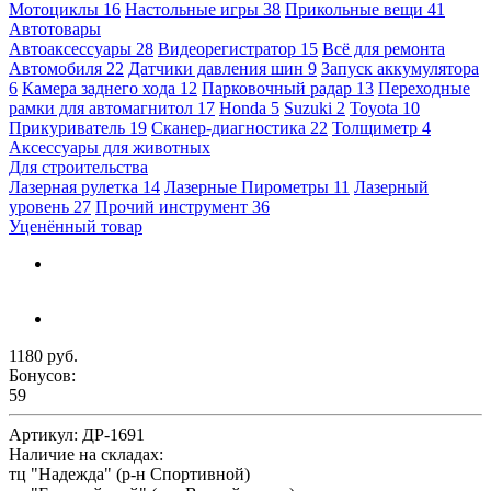
Мотоциклы
16
Настольные игры
38
Прикольные вещи
41
Автотовары
Автоаксессуары
28
Видеорегистратор
15
Всё для ремонта
Автомобиля
22
Датчики давления шин
9
Запуск аккумулятора
6
Камера заднего хода
12
Парковочный радар
13
Переходные
рамки для автомагнитол
17
Honda
5
Suzuki
2
Toyota
10
Прикуриватель
19
Сканер-диагностика
22
Толщиметр
4
Аксессуары для животных
Для строительства
Лазерная рулетка
14
Лазерные Пирометры
11
Лазерный
уровень
27
Прочий инструмент
36
Уценённый товар
1180 руб.
Бонусов:
59
Артикул:
ДР-1691
Наличие на складах:
тц "Надежда" (р-н Спортивной)