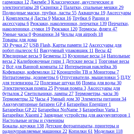
гармошки
12
Джембе
3
Классические, акустические и
электрогитары
28
Скрипки
2
Палатки, спальные мешки
29
Подводные маски, трубки, ласты
55
Аквашузы
19
Аксессуары
1
Комплекты
4
Ласты
9
Маски
16
Трубки
6
Рации и
аксессуары
6
Рюкзаки, наколенники, перчатки
139
Перчатки,
наколенники, сумки
19
Рюкзаки
120
Термосы, фляги
47
Умные часы
0
Фонарики
34
Чехлы для airpods
18
Товары для дома
3D Ручки
27
USB Flash, Карты памяти
12
Аксессуары для
робот-пылесос
61
Вакуумный упаковщик
11
Весы
42
Ювелирные весы
9
Безмены
13
Кухонные весы
14
Напольные
весы
2
Калибровочные гири
1
Детские весы
1
Торговые весы
2
Всё для Ванной комнаты
12
Интерьерная наклейка
36
Кофеварки, кофемолки
12
Кронштейн ТВ и Мониторы
7
Нитратомеры, дозиметры
6
Отпугиватели, мышеловки
5
ПДУ
для телевизора
72
Полезные штуки
66
Помпа для воды
30
Электрическая помпа
25
Ручная помпа
3
Аксессуары для
бутылок
2
Светильники, лампы
27
Термометры, часы
36
Термометры
32
Часы
4
Умный дом
30
Элементы питания
34
Аккумуляторные батареи GP
4
Батарейки Energizer
1
Батарейки GP
22
Батарейки NoName
3
Батарейки Varta
1
Батарейки Xiaomi
2
Зарядные устройства для аккумуляторов
1
Настольные игры и сувениры
Бокалы, кружки
138
Детские фотоаппараты, принтеры и
радиоуправляемые машинки
22
Копилки
61
Модельки
118