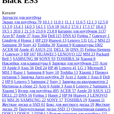
Black ES3
Каталог
Запчасти для ноутбука
Экран для ноутбука
79
10.1
1
11.0
1
11.1
1
11.6
5
12.1
3
12.5
0
13.3
0
13.4
1
14.0
3
14.1
1
15.6
18
16.0
2
17.0
1
17.3
17
18.4
3
19.5
1
20.0
1
21.5
6
23.0
6
23.8
8
Батареи для ноутбуков
1137
Acer
87
Apple
37
Asus
304
Dell
115
DNS
63
Fujitsu
7
Gateway
1
Gigabyte
4
Honor
1
HP
219
Huawei
13
Lenovo
131
LG
2
MSI
23
Samsung
39
Sony
43
Toshiba
39
Xiaomi
9
Клавиатуры
1002
ACER
68
Apple
45
ASUS
231
DELL
56
DNS
35
Fujitsu-Siemens
3
Gateway
3
HP
167
HUAWEI
5
LENOVO
122
MSI
23
Packard
Bell
5
SAMSUNG
98
SONY
93
TOSHIBA
34
Xiaomi
8
Наклейки для клавиатуры
6
Зарядки для ноутбуков
235
Acer
19
Apple
0
Asus
56
Dell
24
HP
46
Lenovo
41
LG
1
Microsoft
5
MSI
3
Razer
1
Samsung
8
Sony
10
Toshiba
13
Xiaomi
3
Провод
питания
5
Зарядка Авто-ноутбук
29
Acer
2
Apple
1
Asus
8
Dell
2
HP
6
Lenovo
5
Samsung
2
Sony
1
Зарядка на квадракоптер
2
Матрицы в сборе
23
Acer
6
Apple
3
Asus
6
Lenovo
2
Samsung
1
Xiaomi
5
Кулер для ноутбука
495
ACER
57
Apple
20
ASUS
123
DELL
23
DNS
16
Fujitsu
1
Hasee
2
HP
94
Huawei
3
LENOVO
61
MSI
26
SAMSUNG
22
SONY
17
TOSHIBA
19
Xiaomi
11
Жесткие диски и SSD
61
Бокс для жесткого диска
19
Жесткие
диски
29
Твердотельные диски SSD
13
Оперативная память
6
DDR3
2
DDR3L
2
DDR4
2
Разъем питания для ноутбука
115