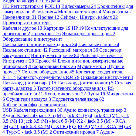
Видеонаблюдение и охрана
HD Регистраторы
4
POE
13
Видеокамеры
24
Кронштейны для
камер видеонаблюдения
4
Металлодетекторы
4
Микрофоны
2
Наконечники
31
Прочее
12
Сейфы
4
Шнуры, кабеля
22
Проекторы и принтеры
Кабеля и другое
13
Картридж
19
HP
19
Комплектующие для
проекторов
2
Проекторы
16
Экраны для проекторов
2
Оборудование и инструмент
Паяльные станции и расходники
84
Паяльные ванные
4
Паяльные станции
42
Расходный материал
36
Сепаратор
вакуумный
2
Инструмент, прочее
84
PostCard, тестеры
12
Инструмент
28
Прочее
44
Блоки питания, измерительные
приборы
38
Лабораторный блок
26
Мультиметр
5
Щупы и
прочее
7
Сетевое оборудование
45
Конектор, соеденитель
RJ11
4
Конектор, соеденитель RJ45
9
Обжимной инструмент
3
Патч-корд (витая пара)
15
Патч-корд (оптоволокно)
5
Сетевая
карта, адаптер
5
Тестер (сетевого оборудования)
4
RS
преобразователи
11
Лупа, микроскоп
22
Лупы
16
Микроскопы
6
Осушители воздуха
3
Подсветка телевизора
62
Кабели, шлейфы, переходники
USB Кабеля переходники
36
Аудио конвектор, трансивер
3
Аудио-Кабеля
43
jack 3.5 (M) - jack 3.5 (F)
4
jack 3.5 (M) - jack
3.5 (M)
13
jack 3.5 (M) - jack 6.5 (M) X2
4
jack 3.5 (M) - RCA
(M) x2
6
jack 6.3-3.5 (M) - XLR (F)
3
RCA (M) x3 - RCA (M) x3
4
Type-C - jack 3.5 (M)
2
Оптический провод
7
Аудио-