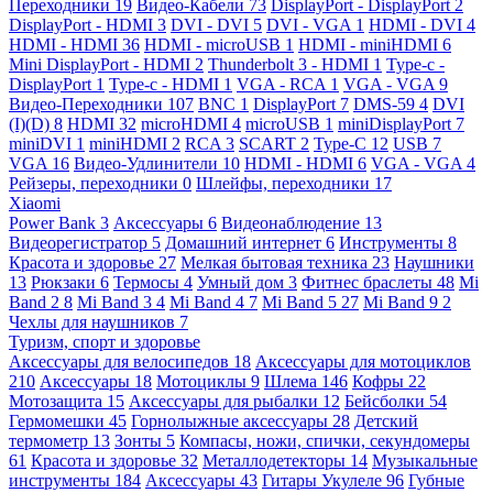
Переходники
19
Видео-Кабели
73
DisplayPort - DisplayPort
2
DisplayPort - HDMI
3
DVI - DVI
5
DVI - VGA
1
HDMI - DVI
4
HDMI - HDMI
36
HDMI - microUSB
1
HDMI - miniHDMI
6
Mini DisplayPort - HDMI
2
Thunderbolt 3 - HDMI
1
Type-c -
DisplayPort
1
Type-c - HDMI
1
VGA - RCA
1
VGA - VGA
9
Видео-Переходники
107
BNC
1
DisplayPort
7
DMS-59
4
DVI
(I)(D)
8
HDMI
32
microHDMI
4
microUSB
1
miniDisplayPort
7
miniDVI
1
miniHDMI
2
RCA
3
SCART
2
Type-C
12
USB
7
VGA
16
Видео-Удлинители
10
HDMI - HDMI
6
VGA - VGA
4
Рейзеры, переходники
0
Шлейфы, переходники
17
Xiaomi
Power Bank
3
Аксессуары
6
Видеонаблюдение
13
Видеорегистратор
5
Домашний интернет
6
Инструменты
8
Красота и здоровье
27
Мелкая бытовая техника
23
Наушники
13
Рюкзаки
6
Термосы
4
Умный дом
3
Фитнес браслеты
48
Mi
Band 2
8
Mi Band 3
4
Mi Band 4
7
Mi Band 5
27
Mi Band 9
2
Чехлы для наушников
7
Туризм, спорт и здоровье
Аксессуары для велосипедов
18
Аксессуары для мотоциклов
210
Аксессуары
18
Мотоциклы
9
Шлема
146
Кофры
22
Мотозащита
15
Аксессуары для рыбалки
12
Бейсболки
54
Гермомешки
45
Горнолыжные аксессуары
28
Детский
термометр
13
Зонты
5
Компасы, ножи, спички, секундомеры
61
Красота и здоровье
32
Металлодетекторы
14
Музыкальные
инструменты
184
Аксессуары
43
Гитары Укулеле
96
Губные