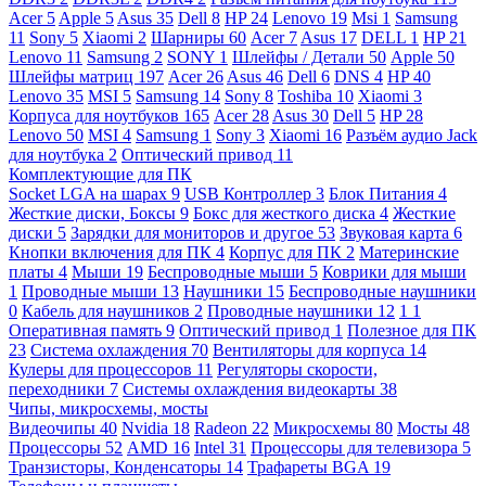
Acer
5
Apple
5
Asus
35
Dell
8
HP
24
Lenovo
19
Msi
1
Samsung
11
Sony
5
Xiaomi
2
Шарниры
60
Acer
7
Asus
17
DELL
1
HP
21
Lenovo
11
Samsung
2
SONY
1
Шлейфы / Детали
50
Apple
50
Шлейфы матриц
197
Acer
26
Asus
46
Dell
6
DNS
4
HP
40
Lenovo
35
MSI
5
Samsung
14
Sony
8
Toshiba
10
Xiaomi
3
Корпуса для ноутбуков
165
Acer
28
Asus
30
Dell
5
HP
28
Lenovo
50
MSI
4
Samsung
1
Sony
3
Xiaomi
16
Разъём аудио Jack
для ноутбука
2
Оптический привод
11
Комплектующие для ПК
Socket LGA на шарах
9
USB Контроллер
3
Блок Питания
4
Жесткие диски, Боксы
9
Бокс для жесткого диска
4
Жесткие
диски
5
Зарядки для мониторов и другое
53
Звуковая карта
6
Кнопки включения для ПК
4
Корпус для ПК
2
Материнские
платы
4
Мыши
19
Беспроводные мыши
5
Коврики для мыши
1
Проводные мыши
13
Наушники
15
Беспроводные наушники
0
Кабель для наушников
2
Проводные наушники
12
1
1
Оперативная память
9
Оптический привод
1
Полезное для ПК
23
Система охлаждения
70
Вентиляторы для корпуса
14
Кулеры для процессоров
11
Регуляторы скорости,
переходники
7
Системы охлаждения видеокарты
38
Чипы, микросхемы, мосты
Видеочипы
40
Nvidia
18
Radeon
22
Микросхемы
80
Мосты
48
Процессоры
52
AMD
16
Intel
31
Процессоры для телевизора
5
Транзисторы, Конденсаторы
14
Трафареты BGA
19