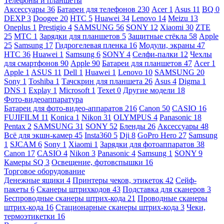
Телефоны и планшеты
Аксессуары
36
Батареи для телефонов
230
Acer
1
Asus
11
BQ
0
DEXP
3
Doogee
20
HTC
5
Huawei
34
Lenovo
14
Meizu
13
Oneplus
1
Prestigio
4
SAMSUNG
56
SONY
12
Xiaomi
30
ZTE
25
МТС
1
Зарядки для планшетов
5
Защитные стёкла
58
Apple
25
Samsung
17
Гидрогелевая пленка
16
Модули, экраны
47
HTC
36
Huawei
1
Samsung
6
SONY
4
Селфи-палки
12
Чехлы
для смартфонов
90
Apple
90
Батареи для планшетов
47
Acer
1
Apple
1
ASUS
11
Dell
1
Huawei
1
Lenovo
10
SAMSUNG
20
Sony
1
Toshiba
1
Тачскрин для планшета
26
Asus
4
Digma
1
DNS
1
Explay
1
Microsoft
1
Texet
0
Другие модели
18
Фото-видеоаппаратура
Батареи для фото-видео-аппаратов
216
Canon
50
CASIO
16
FUJIFILM
11
Konica
1
Nikon
31
OLYMPUS
4
Panasonic
18
Pentax
2
SAMSUNG
31
SONY
52
Бленды
26
Аксессуары
48
Всё для экшн-камер
45
Insta360
5
Dji
8
GoPro Hero
27
Samsung
1
SJCAM
6
Sony
1
Xiaomi
1
Зарядки для фотоаппаратов
38
Canon
17
CASIO
4
Nikon
3
Panasonic
4
Samsung
1
SONY
9
Камеры SQ
3
Освещение, фотовспышки
16
Торговое оборудование
Денежные ящики
4
Принтеры чеков, этикеток
42
Сейф-
пакеты
6
Сканеры штрихкодов
43
Подставка для сканеров
3
Беспроводные сканеры штрих-кода
21
Проводные сканеры
штрих-кода
16
Стационарные сканеры штрих-кода
3
Чеки,
термоэтикетки
16