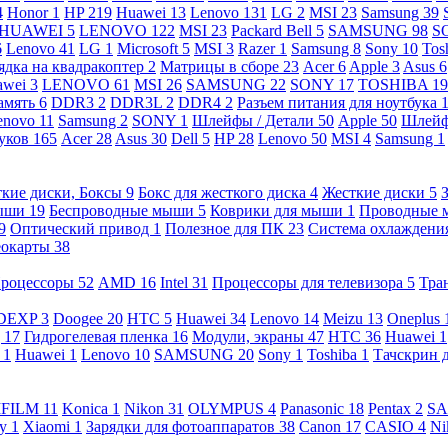
4
Honor
1
HP
219
Huawei
13
Lenovo
131
LG
2
MSI
23
Samsung
39
HUAWEI
5
LENOVO
122
MSI
23
Packard Bell
5
SAMSUNG
98
S
6
Lenovo
41
LG
1
Microsoft
5
MSI
3
Razer
1
Samsung
8
Sony
10
Tos
ядка на квадракоптер
2
Матрицы в сборе
23
Acer
6
Apple
3
Asus
6
awei
3
LENOVO
61
MSI
26
SAMSUNG
22
SONY
17
TOSHIBA
19
амять
6
DDR3
2
DDR3L
2
DDR4
2
Разъем питания для ноутбука
enovo
11
Samsung
2
SONY
1
Шлейфы / Детали
50
Apple
50
Шлейф
буков
165
Acer
28
Asus
30
Dell
5
HP
28
Lenovo
50
MSI
4
Samsung
1
кие диски, Боксы
9
Бокс для жесткого диска
4
Жесткие диски
5
ыши
19
Беспроводные мыши
5
Коврики для мыши
1
Проводные
9
Оптический привод
1
Полезное для ПК
23
Система охлаждени
еокарты
38
роцессоры
52
AMD
16
Intel
31
Процессоры для телевизора
5
Тра
DEXP
3
Doogee
20
HTC
5
Huawei
34
Lenovo
14
Meizu
13
Oneplus
g
17
Гидрогелевая пленка
16
Модули, экраны
47
HTC
36
Huawei
1
l
1
Huawei
1
Lenovo
10
SAMSUNG
20
Sony
1
Toshiba
1
Тачскрин 
IFILM
11
Konica
1
Nikon
31
OLYMPUS
4
Panasonic
18
Pentax
2
S
ny
1
Xiaomi
1
Зарядки для фотоаппаратов
38
Canon
17
CASIO
4
Ni