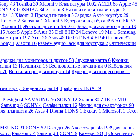
Sony
43
Toshiba
39
Xiaomi
9
Клавиатуры
1002
ACER
68
Apple
45
ONY
93
TOSHIBA
34
Xiaomi
8
Наклейки для клавиатуры
6
hiba
13
Xiaomi
3
Провод питания
5
Зарядка Авто-ноутбук
29
Lenovo
2
Samsung
1
Xiaomi
5
Кулер для ноутбука
495
ACER
57
Xiaomi
11
Жесткие диски и SSD
61
Бокс для жесткого диска
19
115
Acer
5
Apple
5
Asus
35
Dell
8
HP
24
Lenovo
19
Msi
1
Samsung
ы матриц
197
Acer
26
Asus
46
Dell
6
DNS
4
HP
40
Lenovo
35
Sony
3
Xiaomi
16
Разъём аудио Jack для ноутбука
2
Оптический
Зарядки для мониторов и другое
53
Звуковая карта
6
Кнопки
 мыши
13
Наушники
15
Беспроводные наушники
0
Кабель для
я
70
Вентиляторы для корпуса
14
Кулеры для процессоров
11
нзисторы, Конденсаторы
14
Трафареты BGA
19
1
Prestigio
4
SAMSUNG
56
SONY
12
Xiaomi
30
ZTE
25
МТС
1
Samsung
6
SONY
4
Селфи-палки
12
Чехлы для смартфонов
90
для планшета
26
Asus
4
Digma
1
DNS
1
Explay
1
Microsoft
1
Texet
AMSUNG
31
SONY
52
Бленды
26
Аксессуары
48
Всё для экшн-
kon
3
Panasonic
4
Samsung
1
SONY
9
Камеры SQ
3
Освещение,