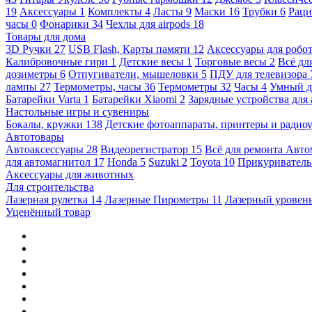
19
Аксессуары
1
Комплекты
4
Ласты
9
Маски
16
Трубки
6
Раци
часы
0
Фонарики
34
Чехлы для airpods
18
Товары для дома
3D Ручки
27
USB Flash, Карты памяти
12
Аксессуары для робо
Калибровочные гири
1
Детские весы
1
Торговые весы
2
Всё дл
дозиметры
6
Отпугиватели, мышеловки
5
ПДУ для телевизора
лампы
27
Термометры, часы
36
Термометры
32
Часы
4
Умный 
Батарейки Varta
1
Батарейки Xiaomi
2
Зарядные устройства для
Настольные игры и сувениры
Бокалы, кружки
138
Детские фотоаппараты, принтеры и ради
Автотовары
Автоаксессуары
28
Видеорегистратор
15
Всё для ремонта Авт
для автомагнитол
17
Honda
5
Suzuki
2
Toyota
10
Прикуривател
Аксессуары для животных
Для строительства
Лазерная рулетка
14
Лазерные Пирометры
11
Лазерный уровен
Уценённый товар