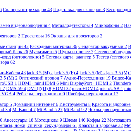
6
Сканеры штрихкодов
43
Подставка для сканеров
3
Беспроводн
камер видеонаблюдения
4
Металлодетекторы
4
Микрофоны
2
На
оекторов
2
Проекторы
16
Экраны для проекторов
2
ые станции
42
Расходный материал
36
Сепаратор вакуумный
2
И
орный блок
26
Мультиметр
5
Щупы и прочее
7
Сетевое оборудо
-корд (оптоволокно)
5
Сетевая карта, адаптер
5
Тестер (сетевого
изора
62
ио-Кабеля
43
jack 3.5 (M) - jack 3.5 (F)
4
jack 3.5 (M) - jack 3.5 (M)
 3.5 (M)
2
Оптический провод
7
Аудио-Переходники
19
Видео-К
croUSB
1
HDMI - miniHDMI
6
Mini DisplayPort - HDMI
2
Thunderb
rt
7
DMS-59
4
DVI (I)(D)
8
HDMI
32
microHDMI
4
microUSB
1
min
- VGA
4
Рейзеры, переходники
0
Шлейфы, переходники
17
ратор
5
Домашний интернет
6
Инструменты
8
Красота и здоровь
nd 3
4
Mi Band 4
7
Mi Band 5
27
Mi Band 9
2
Чехлы для наушник
0
Аксессуары
18
Мотоциклы
9
Шлема
146
Кофры
22
Мотозащит
мпасы, ножи, спички, секундомеры
61
Красота и здоровье
32
Ме
кие, акустические и электрогитары
28
Скрипки
2
Палатки, спа