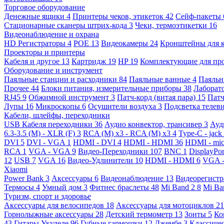
Торговое оборудование
Денежные ящики
4
Принтеры чеков, этикеток
42
Сейф-пакеты
Стационарные сканеры штрих-кода
3
Чеки, термоэтикетки
16
Видеонаблюдение и охрана
HD Регистраторы
4
POE
13
Видеокамеры
24
Кронштейны для 
Проекторы и принтеры
Кабеля и другое
13
Картридж
19
HP
19
Комплектующие для пр
Оборудование и инструмент
Паяльные станции и расходники
84
Паяльные ванные
4
Паяльн
Прочее
44
Блоки питания, измерительные приборы
38
Лаборат
RJ45
9
Обжимной инструмент
3
Патч-корд (витая пара)
15
Патч
Лупы
16
Микроскопы
6
Осушители воздуха
3
Подсветка телев
Кабели, шлейфы, переходники
USB Кабеля переходники
36
Аудио конвектор, трансивер
3
Ауд
6.3-3.5 (M) - XLR (F)
3
RCA (M) x3 - RCA (M) x3
4
Type-C - jack
DVI
5
DVI - VGA
1
HDMI - DVI
4
HDMI - HDMI
36
HDMI - mi
RCA
1
VGA - VGA
9
Видео-Переходники
107
BNC
1
DisplayPo
12
USB
7
VGA
16
Видео-Удлинители
10
HDMI - HDMI
6
VGA 
Xiaomi
Power Bank
3
Аксессуары
6
Видеонаблюдение
13
Видеорегист
Термосы
4
Умный дом
3
Фитнес браслеты
48
Mi Band 2
8
Mi Ba
Туризм, спорт и здоровье
Аксессуары для велосипедов
18
Аксессуары для мотоциклов
21
Горнолыжные аксессуары
28
Детский термометр
13
Зонты
5
Ко
43
Гитары Укулеле
96
Губные гармошки
12
Джембе
3
Классичес