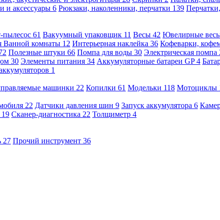
и и аксессуары
6
Рюкзаки, наколенники, перчатки
139
Перчатки
т-пылесос
61
Вакуумный упаковщик
11
Весы
42
Ювелирные вес
я Ванной комнаты
12
Интерьерная наклейка
36
Кофеварки, кофе
72
Полезные штуки
66
Помпа для воды
30
Электрическая помпа
дом
30
Элементы питания
34
Аккумуляторные батареи GP
4
Бата
 аккумуляторов
1
оуправляемые машинки
22
Копилки
61
Модельки
118
Мотоциклы
омобиля
22
Датчики давления шин
9
Запуск аккумулятора
6
Камер
ь
19
Сканер-диагностика
22
Толщиметр
4
ь
27
Прочий инструмент
36