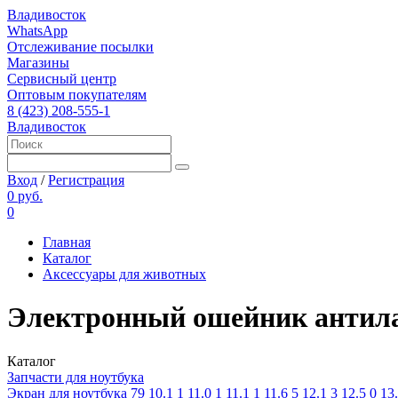
Владивосток
WhatsApp
Отслеживание посылки
Магазины
Сервисный центр
Оптовым покупателям
8 (423) 208-555-1
Владивосток
Вход
/
Регистрация
0 руб.
0
Главная
Каталог
Аксессуары для животных
Электронный ошейник антила
Каталог
Запчасти для ноутбука
Экран для ноутбука
79
10.1
1
11.0
1
11.1
1
11.6
5
12.1
3
12.5
0
13