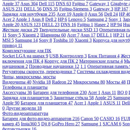
Apple
37
Asus
304
Dell
115
DNS
63
Fujitsu
7
Gateway
1
Gigabyte
ASUS
231
DELL
56
DNS
35
Fujitsu-Siemens
3
Gateway
3
HP
167
Зарядки для ноутбуков
235
Acer
19
Apple
0
Asus
56
Dell
24
HP
4
Acer
2
Apple
1
Asus
8
Dell
2
HP
6
Lenovo
5
Samsung
2
Sony
1
Зар
Apple
20
ASUS
123
DELL
23
DNS
16
Fujitsu
1
Hasee
2
HP
94
Hu
Жесткие диски
29
Твердотельные диски SSD
13
Оперативная п
11
Sony
5
Xiaomi
2
Шарниры
60
Acer
7
Asus
17
DELL
1
HP
21
L
MSI
5
Samsung
14
Sony
8
Toshiba
10
Xiaomi
3
Корпуса для ноут
привод
11
Комплектующие для ПК
Socket LGA на шарах
9
USB Контроллер
3
Блок Питания
4
Жест
включения для ПК
4
Корпус для ПК
2
Материнские платы
4
М
наушников
2
Проводные наушники
12
1
1
Оперативная память
Регуляторы скорости, переходники
7
Системы охлаждения вид
Чипы, микросхемы, мосты
Видеочипы
40
Nvidia
18
Radeon
22
Микросхемы
80
Мосты
48
П
Телефоны и планшеты
Аксессуары
36
Батареи для телефонов
230
Acer
1
Asus
11
BQ
0
Зарядки для планшетов
5
Защитные стёкла
58
Apple
25
Samsun
Apple
90
Батареи для планшетов
47
Acer
1
Apple
1
ASUS
11
Del
0
Другие модели
18
Фото-видеоаппаратура
Батареи для фото-видео-аппаратов
216
Canon
50
CASIO
16
FUJ
камер
45
Insta360
5
Dji
8
GoPro Hero
27
Samsung
1
SJCAM
6
So
фотовспышки
16