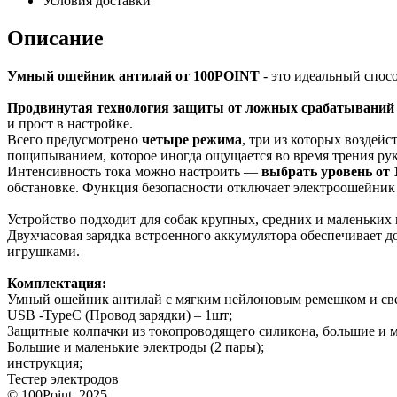
Условия доставки
Описание
Умный ошейник антилай от 100POINT
- это идеальный спосо
Продвинутая технология защиты от ложных срабатываний
и прост в настройке.
Всего предусмотрено
четыре режима
, три из которых воздей
пощипыванием, которое иногда ощущается во время трения рук
Интенсивность тока можно настроить —
выбрать уровень от 1
обстановке. Функция безопасности отключает электроошейник н
Устройство подходит для собак крупных, средних и маленьких 
Двухчасовая зарядка встроенного аккумулятора обеспечивает до
игрушками.
Комплектация:
Умный ошейник антилай с мягким нейлоновым ремешком и св
USB -TypeC (Провод зарядки) – 1шт;
Защитные колпачки из токопроводящего силикона, большие и м
Большие и маленькие электроды (2 пары);
инструкция;
Тестер электродов
© 100Point, 2025