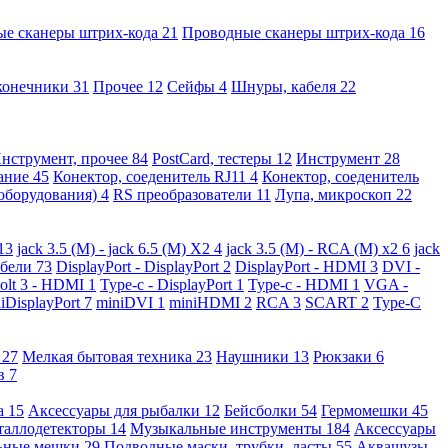
ые сканеры штрих-кода
21
Проводные сканеры штрих-кода
16
конечники
31
Прочее
12
Сейфы
4
Шнуры, кабеля
22
нструмент, прочее
84
PostCard, тестеры
12
Инструмент
28
вание
45
Конектор, соеденитель RJ11
4
Конектор, соеденитель
 оборудования)
4
RS преобразователи
11
Лупа, микроскоп
22
13
jack 3.5 (M) - jack 6.5 (M) X2
4
jack 3.5 (M) - RCA (M) x2
6
jack
абели
73
DisplayPort - DisplayPort
2
DisplayPort - HDMI
3
DVI -
olt 3 - HDMI
1
Type-c - DisplayPort
1
Type-c - HDMI
1
VGA -
iDisplayPort
7
miniDVI
1
miniHDMI
2
RCA
3
SCART
2
Type-C
е
27
Мелкая бытовая техника
23
Наушники
13
Рюкзаки
6
ов
7
а
15
Аксессуары для рыбалки
12
Бейсболки
54
Гермомешки
45
таллодетекторы
14
Музыкальные инструменты
184
Аксессуары
льные мешки
29
Подводные маски, трубки, ласты
55
Аквашузы