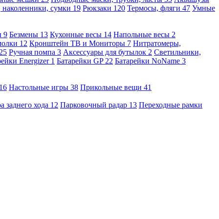
, наколенники, сумки
19
Рюкзаки
120
Термосы, фляги
47
Умные
ы
9
Безмены
13
Кухонные весы
14
Напольные весы
2
молки
12
Кронштейн ТВ и Мониторы
7
Нитратомеры,
25
Ручная помпа
3
Аксессуары для бутылок
2
Светильники,
рейки Energizer
1
Батарейки GP
22
Батарейки NoName
3
16
Настольные игры
38
Прикольные вещи
41
а заднего хода
12
Парковочный радар
13
Переходные рамки