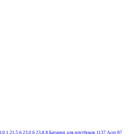
0.0
1
21.5
6
23.0
6
23.8
8
Батареи для ноутбуков
1137
Acer
87