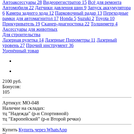
Автоаксессуары
28
Видеорегистратор
15
Всё для ремонта
Автомобиля
22
Датчики давления шин
9
Запуск аккумулятора
6
Камера заднего хода
12
Парковочный радар
13
Переходные
рамки для автомагнитол
17
Honda
5
Suzuki
2
Toyota
10
Прикуриватель
19
Сканер-диагностика
22
Толщиметр
4
Аксессуары для животных
Для строительства
Лазерная рулетка
14
Лазерные Пирометры
11
Лазерный
уровень
27
Прочий инструмент
36
Уценённый товар
2100 руб.
Бонусов:
105
Артикул:
МО-048
Наличие на складах:
тц "Надежда" (р-н Спортивной)
тц "Европейский" (р-н Второй речки)
Купить
Купить через
WhatsApp