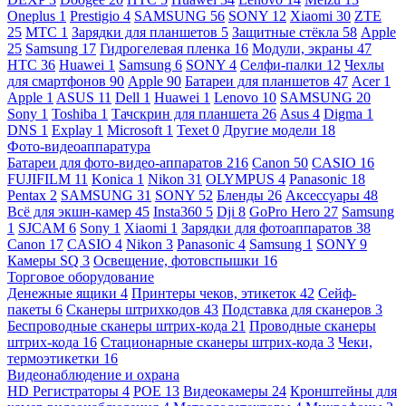
Oneplus
1
Prestigio
4
SAMSUNG
56
SONY
12
Xiaomi
30
ZTE
25
МТС
1
Зарядки для планшетов
5
Защитные стёкла
58
Apple
25
Samsung
17
Гидрогелевая пленка
16
Модули, экраны
47
HTC
36
Huawei
1
Samsung
6
SONY
4
Селфи-палки
12
Чехлы
для смартфонов
90
Apple
90
Батареи для планшетов
47
Acer
1
Apple
1
ASUS
11
Dell
1
Huawei
1
Lenovo
10
SAMSUNG
20
Sony
1
Toshiba
1
Тачскрин для планшета
26
Asus
4
Digma
1
DNS
1
Explay
1
Microsoft
1
Texet
0
Другие модели
18
Фото-видеоаппаратура
Батареи для фото-видео-аппаратов
216
Canon
50
CASIO
16
FUJIFILM
11
Konica
1
Nikon
31
OLYMPUS
4
Panasonic
18
Pentax
2
SAMSUNG
31
SONY
52
Бленды
26
Аксессуары
48
Всё для экшн-камер
45
Insta360
5
Dji
8
GoPro Hero
27
Samsung
1
SJCAM
6
Sony
1
Xiaomi
1
Зарядки для фотоаппаратов
38
Canon
17
CASIO
4
Nikon
3
Panasonic
4
Samsung
1
SONY
9
Камеры SQ
3
Освещение, фотовспышки
16
Торговое оборудование
Денежные ящики
4
Принтеры чеков, этикеток
42
Сейф-
пакеты
6
Сканеры штрихкодов
43
Подставка для сканеров
3
Беспроводные сканеры штрих-кода
21
Проводные сканеры
штрих-кода
16
Стационарные сканеры штрих-кода
3
Чеки,
термоэтикетки
16
Видеонаблюдение и охрана
HD Регистраторы
4
POE
13
Видеокамеры
24
Кронштейны для