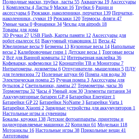
Подводные маски, трубки, ласты
55
Аквашузы
19
Аксессуары
1
Комплекты
4
Ласты
9
Маски
16
Трубки
6
Рации и
аксессуары
6
Рюкзаки, наколенники, перчатки
139
Перчатки,
наколенники, сумки
19
Рюкзаки
120
Термосы, фляги
47
Умные часы
0
Фонарики
34
Чехлы для airpods
18
Товары для дома
3D Ручки
27
USB Flash, Карты памяти
12
Аксессуары для
робот-пылесос
61
Вакуумный упаковщик
11
Весы
42
Ювелирные весы
9
Безмены
13
Кухонные весы
14
Напольные
весы
2
Калибровочные гири
1
Детские весы
1
Торговые весы
2
Всё для Ванной комнаты
12
Интерьерная наклейка
36
Кофеварки, кофемолки
12
Кронштейн ТВ и Мониторы
7
Нитратомеры, дозиметры
6
Отпугиватели, мышеловки
5
ПДУ
для телевизора
72
Полезные штуки
66
Помпа для воды
30
Электрическая помпа
25
Ручная помпа
3
Аксессуары для
бутылок
2
Светильники, лампы
27
Термометры, часы
36
Термометры
32
Часы
4
Умный дом
30
Элементы питания
34
Аккумуляторные батареи GP
4
Батарейки Energizer
1
Батарейки GP
22
Батарейки NoName
3
Батарейки Varta
1
Батарейки Xiaomi
2
Зарядные устройства для аккумуляторов
1
Настольные игры и сувениры
Бокалы, кружки
138
Детские фотоаппараты, принтеры и
радиоуправляемые машинки
22
Копилки
61
Модельки
118
Мотоциклы
16
Настольные игры
38
Прикольные вещи
41
Автотовары