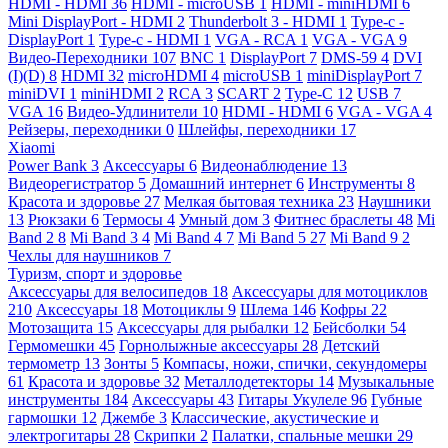
HDMI - HDMI
36
HDMI - microUSB
1
HDMI - miniHDMI
6
Mini DisplayPort - HDMI
2
Thunderbolt 3 - HDMI
1
Type-c -
DisplayPort
1
Type-c - HDMI
1
VGA - RCA
1
VGA - VGA
9
Видео-Переходники
107
BNC
1
DisplayPort
7
DMS-59
4
DVI
(I)(D)
8
HDMI
32
microHDMI
4
microUSB
1
miniDisplayPort
7
miniDVI
1
miniHDMI
2
RCA
3
SCART
2
Type-C
12
USB
7
VGA
16
Видео-Удлинители
10
HDMI - HDMI
6
VGA - VGA
4
Рейзеры, переходники
0
Шлейфы, переходники
17
Xiaomi
Power Bank
3
Аксессуары
6
Видеонаблюдение
13
Видеорегистратор
5
Домашний интернет
6
Инструменты
8
Красота и здоровье
27
Мелкая бытовая техника
23
Наушники
13
Рюкзаки
6
Термосы
4
Умный дом
3
Фитнес браслеты
48
Mi
Band 2
8
Mi Band 3
4
Mi Band 4
7
Mi Band 5
27
Mi Band 9
2
Чехлы для наушников
7
Туризм, спорт и здоровье
Аксессуары для велосипедов
18
Аксессуары для мотоциклов
210
Аксессуары
18
Мотоциклы
9
Шлема
146
Кофры
22
Мотозащита
15
Аксессуары для рыбалки
12
Бейсболки
54
Гермомешки
45
Горнолыжные аксессуары
28
Детский
термометр
13
Зонты
5
Компасы, ножи, спички, секундомеры
61
Красота и здоровье
32
Металлодетекторы
14
Музыкальные
инструменты
184
Аксессуары
43
Гитары Укулеле
96
Губные
гармошки
12
Джембе
3
Классические, акустические и
электрогитары
28
Скрипки
2
Палатки, спальные мешки
29