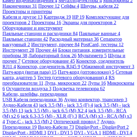
камер видеонаблюдения
4
Металлодетекторы
4
Микрофоны
2
Наконечники
31
Прочее
12
Сейфы
4
Шнуры, кабеля
22
Проекторы и принтеры
Кабеля и другое
13
Картридж
19
HP
19
Комплектующие для
проекторов
2
Проекторы
16
Экраны для проекторов
2
Оборудование и инструмент
Паяльные станции и расходники
84
Паяльные ванные
4
Паяльные станции
42
Расходный материал
36
Сепаратор
вакуумный
2
Инструмент, прочее
84
PostCard, тестеры
12
Инструмент
28
Прочее
44
Блоки питания, измерительные
приборы
38
Лабораторный блок
26
Мультиметр
5
Щупы и
прочее
7
Сетевое оборудование
45
Конектор, соеденитель
RJ11
4
Конектор, соеденитель RJ45
9
Обжимной инструмент
3
Патч-корд (витая пара)
15
Патч-корд (оптоволокно)
5
Сетевая
карта, адаптер
5
Тестер (сетевого оборудования)
4
RS
преобразователи
11
Лупа, микроскоп
22
Лупы
16
Микроскопы
6
Осушители воздуха
3
Подсветка телевизора
62
Кабели, шлейфы, переходники
USB Кабеля переходники
36
Аудио конвектор, трансивер
3
Аудио-Кабеля
43
jack 3.5 (M) - jack 3.5 (F)
4
jack 3.5 (M) - jack
3.5 (M)
13
jack 3.5 (M) - jack 6.5 (M) X2
4
jack 3.5 (M) - RCA
(M) x2
6
jack 6.3-3.5 (M) - XLR (F)
3
RCA (M) x3 - RCA (M) x3
4
Type-C - jack 3.5 (M)
2
Оптический провод
7
Аудио-
Переходники
19
Видео-Кабели
73
DisplayPort - DisplayPort
2
DisplayPort - HDMI
3
DVI - DVI
5
DVI - VGA
1
HDMI - DVI
4