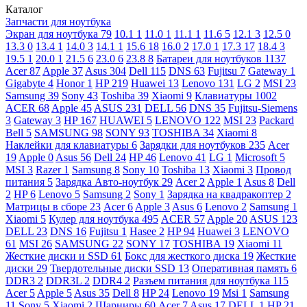
Каталог
Запчасти для ноутбука
Экран для ноутбука
79
10.1
1
11.0
1
11.1
1
11.6
5
12.1
3
12.5
0
13.3
0
13.4
1
14.0
3
14.1
1
15.6
18
16.0
2
17.0
1
17.3
17
18.4
3
19.5
1
20.0
1
21.5
6
23.0
6
23.8
8
Батареи для ноутбуков
1137
Acer
87
Apple
37
Asus
304
Dell
115
DNS
63
Fujitsu
7
Gateway
1
Gigabyte
4
Honor
1
HP
219
Huawei
13
Lenovo
131
LG
2
MSI
23
Samsung
39
Sony
43
Toshiba
39
Xiaomi
9
Клавиатуры
1002
ACER
68
Apple
45
ASUS
231
DELL
56
DNS
35
Fujitsu-Siemens
3
Gateway
3
HP
167
HUAWEI
5
LENOVO
122
MSI
23
Packard
Bell
5
SAMSUNG
98
SONY
93
TOSHIBA
34
Xiaomi
8
Наклейки для клавиатуры
6
Зарядки для ноутбуков
235
Acer
19
Apple
0
Asus
56
Dell
24
HP
46
Lenovo
41
LG
1
Microsoft
5
MSI
3
Razer
1
Samsung
8
Sony
10
Toshiba
13
Xiaomi
3
Провод
питания
5
Зарядка Авто-ноутбук
29
Acer
2
Apple
1
Asus
8
Dell
2
HP
6
Lenovo
5
Samsung
2
Sony
1
Зарядка на квадракоптер
2
Матрицы в сборе
23
Acer
6
Apple
3
Asus
6
Lenovo
2
Samsung
1
Xiaomi
5
Кулер для ноутбука
495
ACER
57
Apple
20
ASUS
123
DELL
23
DNS
16
Fujitsu
1
Hasee
2
HP
94
Huawei
3
LENOVO
61
MSI
26
SAMSUNG
22
SONY
17
TOSHIBA
19
Xiaomi
11
Жесткие диски и SSD
61
Бокс для жесткого диска
19
Жесткие
диски
29
Твердотельные диски SSD
13
Оперативная память
6
DDR3
2
DDR3L
2
DDR4
2
Разъем питания для ноутбука
115
Acer
5
Apple
5
Asus
35
Dell
8
HP
24
Lenovo
19
Msi
1
Samsung
11
Sony
5
Xiaomi
2
Шарниры
60
Acer
7
Asus
17
DELL
1
HP
21