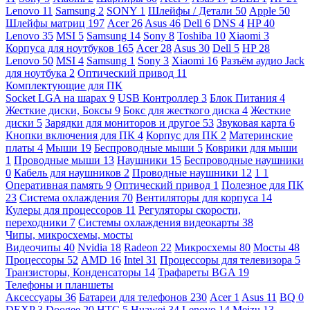
Lenovo
11
Samsung
2
SONY
1
Шлейфы / Детали
50
Apple
50
Шлейфы матриц
197
Acer
26
Asus
46
Dell
6
DNS
4
HP
40
Lenovo
35
MSI
5
Samsung
14
Sony
8
Toshiba
10
Xiaomi
3
Корпуса для ноутбуков
165
Acer
28
Asus
30
Dell
5
HP
28
Lenovo
50
MSI
4
Samsung
1
Sony
3
Xiaomi
16
Разъём аудио Jack
для ноутбука
2
Оптический привод
11
Комплектующие для ПК
Socket LGA на шарах
9
USB Контроллер
3
Блок Питания
4
Жесткие диски, Боксы
9
Бокс для жесткого диска
4
Жесткие
диски
5
Зарядки для мониторов и другое
53
Звуковая карта
6
Кнопки включения для ПК
4
Корпус для ПК
2
Материнские
платы
4
Мыши
19
Беспроводные мыши
5
Коврики для мыши
1
Проводные мыши
13
Наушники
15
Беспроводные наушники
0
Кабель для наушников
2
Проводные наушники
12
1
1
Оперативная память
9
Оптический привод
1
Полезное для ПК
23
Система охлаждения
70
Вентиляторы для корпуса
14
Кулеры для процессоров
11
Регуляторы скорости,
переходники
7
Системы охлаждения видеокарты
38
Чипы, микросхемы, мосты
Видеочипы
40
Nvidia
18
Radeon
22
Микросхемы
80
Мосты
48
Процессоры
52
AMD
16
Intel
31
Процессоры для телевизора
5
Транзисторы, Конденсаторы
14
Трафареты BGA
19
Телефоны и планшеты
Аксессуары
36
Батареи для телефонов
230
Acer
1
Asus
11
BQ
0
DEXP
3
Doogee
20
HTC
5
Huawei
34
Lenovo
14
Meizu
13