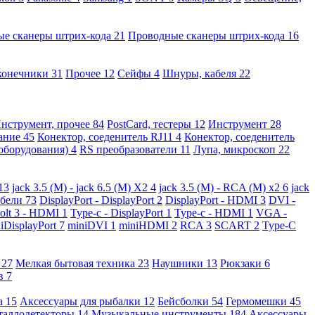
ые сканеры штрих-кода
21
Проводные сканеры штрих-кода
16
конечники
31
Прочее
12
Сейфы
4
Шнуры, кабеля
22
нструмент, прочее
84
PostCard, тестеры
12
Инструмент
28
вание
45
Конектор, соеденитель RJ11
4
Конектор, соеденитель
 оборудования)
4
RS преобразователи
11
Лупа, микроскоп
22
13
jack 3.5 (M) - jack 6.5 (M) X2
4
jack 3.5 (M) - RCA (M) x2
6
jack
абели
73
DisplayPort - DisplayPort
2
DisplayPort - HDMI
3
DVI -
olt 3 - HDMI
1
Type-c - DisplayPort
1
Type-c - HDMI
1
VGA -
iDisplayPort
7
miniDVI
1
miniHDMI
2
RCA
3
SCART
2
Type-C
е
27
Мелкая бытовая техника
23
Наушники
13
Рюкзаки
6
ов
7
а
15
Аксессуары для рыбалки
12
Бейсболки
54
Гермомешки
45
таллодетекторы
14
Музыкальные инструменты
184
Аксессуары