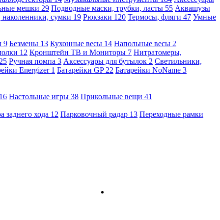
льные мешки
29
Подводные маски, трубки, ласты
55
Аквашузы
, наколенники, сумки
19
Рюкзаки
120
Термосы, фляги
47
Умные
ы
9
Безмены
13
Кухонные весы
14
Напольные весы
2
молки
12
Кронштейн ТВ и Мониторы
7
Нитратомеры,
25
Ручная помпа
3
Аксессуары для бутылок
2
Светильники,
рейки Energizer
1
Батарейки GP
22
Батарейки NoName
3
16
Настольные игры
38
Прикольные вещи
41
а заднего хода
12
Парковочный радар
13
Переходные рамки