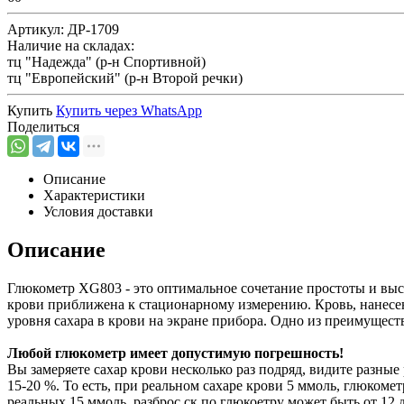
Артикул:
ДР-1709
Наличие на складах:
тц "Надежда" (р-н Спортивной)
тц "Европейский" (р-н Второй речки)
Купить
Купить через
WhatsApp
Поделиться
Описание
Характеристики
Условия доставки
Описание
Глюкометр XG803 - это оптимальное сочетание простоты и высо
крови приближена к стационарному измерению. Кровь, нанесенн
уровня сахара в крови на экране прибора. Одно из преимуществ
Любой глюкометр имеет допустимую погрешность!
Вы замеряете сахар крови несколько раз подряд, видите разны
15-20 %. То есть, при реальном сахаре крови 5 ммоль, глюкоме
реальных 15 ммоль, разброс ск по глюкоетру может быть от 12 