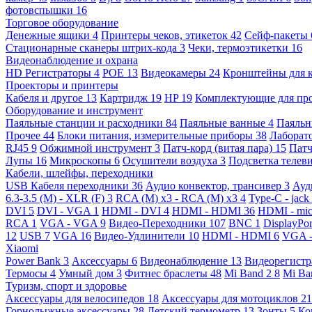
фотовспышки
16
Торговое оборудование
Денежные ящики
4
Принтеры чеков, этикеток
42
Сейф-пакеты
Стационарные сканеры штрих-кода
3
Чеки, термоэтикетки
16
Видеонаблюдение и охрана
HD Регистраторы
4
POE
13
Видеокамеры
24
Кронштейны для 
Проекторы и принтеры
Кабеля и другое
13
Картридж
19
HP
19
Комплектующие для пр
Оборудование и инструмент
Паяльные станции и расходники
84
Паяльные ванные
4
Паяльн
Прочее
44
Блоки питания, измерительные приборы
38
Лаборат
RJ45
9
Обжимной инструмент
3
Патч-корд (витая пара)
15
Патч
Лупы
16
Микроскопы
6
Осушители воздуха
3
Подсветка телев
Кабели, шлейфы, переходники
USB Кабеля переходники
36
Аудио конвектор, трансивер
3
Ауд
6.3-3.5 (M) - XLR (F)
3
RCA (M) x3 - RCA (M) x3
4
Type-C - jack
DVI
5
DVI - VGA
1
HDMI - DVI
4
HDMI - HDMI
36
HDMI - mi
RCA
1
VGA - VGA
9
Видео-Переходники
107
BNC
1
DisplayPo
12
USB
7
VGA
16
Видео-Удлинители
10
HDMI - HDMI
6
VGA 
Xiaomi
Power Bank
3
Аксессуары
6
Видеонаблюдение
13
Видеорегист
Термосы
4
Умный дом
3
Фитнес браслеты
48
Mi Band 2
8
Mi Ba
Туризм, спорт и здоровье
Аксессуары для велосипедов
18
Аксессуары для мотоциклов
21
Горнолыжные аксессуары
28
Детский термометр
13
Зонты
5
Ко