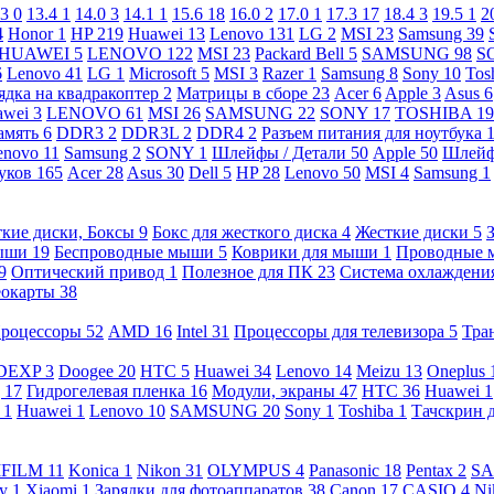
.3
0
13.4
1
14.0
3
14.1
1
15.6
18
16.0
2
17.0
1
17.3
17
18.4
3
19.5
1
2
4
Honor
1
HP
219
Huawei
13
Lenovo
131
LG
2
MSI
23
Samsung
39
HUAWEI
5
LENOVO
122
MSI
23
Packard Bell
5
SAMSUNG
98
S
6
Lenovo
41
LG
1
Microsoft
5
MSI
3
Razer
1
Samsung
8
Sony
10
Tos
ядка на квадракоптер
2
Матрицы в сборе
23
Acer
6
Apple
3
Asus
6
awei
3
LENOVO
61
MSI
26
SAMSUNG
22
SONY
17
TOSHIBA
19
амять
6
DDR3
2
DDR3L
2
DDR4
2
Разъем питания для ноутбука
enovo
11
Samsung
2
SONY
1
Шлейфы / Детали
50
Apple
50
Шлейф
буков
165
Acer
28
Asus
30
Dell
5
HP
28
Lenovo
50
MSI
4
Samsung
1
кие диски, Боксы
9
Бокс для жесткого диска
4
Жесткие диски
5
ыши
19
Беспроводные мыши
5
Коврики для мыши
1
Проводные
9
Оптический привод
1
Полезное для ПК
23
Система охлаждени
еокарты
38
роцессоры
52
AMD
16
Intel
31
Процессоры для телевизора
5
Тра
DEXP
3
Doogee
20
HTC
5
Huawei
34
Lenovo
14
Meizu
13
Oneplus
g
17
Гидрогелевая пленка
16
Модули, экраны
47
HTC
36
Huawei
1
l
1
Huawei
1
Lenovo
10
SAMSUNG
20
Sony
1
Toshiba
1
Тачскрин 
IFILM
11
Konica
1
Nikon
31
OLYMPUS
4
Panasonic
18
Pentax
2
S
ny
1
Xiaomi
1
Зарядки для фотоаппаратов
38
Canon
17
CASIO
4
Ni