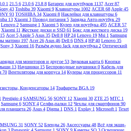
0.0
1
21.5
6
23.0
6
23.8
8
Батареи для ноутбуков
1137
Acer
87
Sony
43
Toshiba
39
Xiaomi
9
Клавиатуры
1002
ACER
68
Apple
45
ONY
93
TOSHIBA
34
Xiaomi
8
Наклейки для клавиатуры
6
hiba
13
Xiaomi
3
Провод питания
5
Зарядка Авто-ноутбук
29
Lenovo
2
Samsung
1
Xiaomi
5
Кулер для ноутбука
495
ACER
57
Xiaomi
11
Жесткие диски и SSD
61
Бокс для жесткого диска
19
115
Acer
5
Apple
5
Asus
35
Dell
8
HP
24
Lenovo
19
Msi
1
Samsung
ы матриц
197
Acer
26
Asus
46
Dell
6
DNS
4
HP
40
Lenovo
35
Sony
3
Xiaomi
16
Разъём аудио Jack для ноутбука
2
Оптический
Зарядки для мониторов и другое
53
Звуковая карта
6
Кнопки
 мыши
13
Наушники
15
Беспроводные наушники
0
Кабель для
я
70
Вентиляторы для корпуса
14
Кулеры для процессоров
11
нзисторы, Конденсаторы
14
Трафареты BGA
19
1
Prestigio
4
SAMSUNG
56
SONY
12
Xiaomi
30
ZTE
25
МТС
1
Samsung
6
SONY
4
Селфи-палки
12
Чехлы для смартфонов
90
для планшета
26
Asus
4
Digma
1
DNS
1
Explay
1
Microsoft
1
Texet
AMSUNG
31
SONY
52
Бленды
26
Аксессуары
48
Всё для экшн-
kon
3
Panasonic
4
Samsung
1
SONY
9
Камеры SQ
3
Освещение,