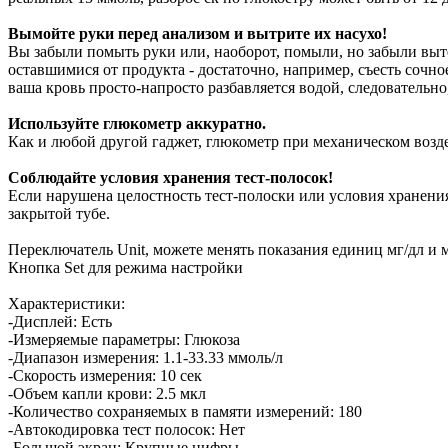
Вымойте руки перед анализом и вытрите их насухо!
Вы забыли помыть руки или, наоборот, помыли, но забыли выте
оставшимися от продукта - достаточно, например, съесть сочное
ваша кровь просто-напросто разбавляется водой, следовательн
Используйте глюкометр аккуратно.
Как и любой другой гаджет, глюкометр при механическом возде
Соблюдайте условия хранения тест-полосок!
Если нарушена целостность тест-полоски или условия хранения
закрытой тубе.
Переключатель Unit, можете менять показания единиц мг/дл и 
Кнопка Set для режима настройки
Характеристики:
-Дисплей: Есть
-Измеряемые параметры: Глюкоза
-Диапазон измерения: 1.1-33.33 ммоль/л
-Скорость измерения: 10 сек
-Объем капли крови: 2.5 мкл
-Количество сохраняемых в памяти измерений: 180
-Автокодировка тест полосок: Нет
-Большой экран: Крупные цифры