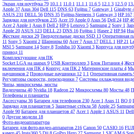
Экран для ноутбука
79
10.1
1
11.0
1
11.1
1
11.6
5
12.1
3
12.5
0
13
Apple
37
Asus
304
Dell
115
DNS
63
Fujitsu
7
Gateway
1
Gigabyte
ASUS
231
DELL
56
DNS
35
Fujitsu-Siemens
3
Gateway
3
HP
167
Зарядки для ноутбуков
235
Acer
19
Apple
0
Asus
56
Dell
24
HP
4
Acer
2
Apple
1
Asus
8
Dell
2
HP
6
Lenovo
5
Samsung
2
Sony
1
Зар
Apple
20
ASUS
123
DELL
23
DNS
16
Fujitsu
1
Hasee
2
HP
94
Hu
Жесткие диски
29
Твердотельные диски SSD
13
Оперативная п
11
Sony
5
Xiaomi
2
Шарниры
60
Acer
7
Asus
17
DELL
1
HP
21
L
MSI
5
Samsung
14
Sony
8
Toshiba
10
Xiaomi
3
Корпуса для ноут
привод
11
Комплектующие для ПК
Socket LGA на шарах
9
USB Контроллер
3
Блок Питания
4
Жест
включения для ПК
4
Корпус для ПК
2
Материнские платы
4
М
наушников
2
Проводные наушники
12
1
1
Оперативная память
Регуляторы скорости, переходники
7
Системы охлаждения вид
Чипы, микросхемы, мосты
Видеочипы
40
Nvidia
18
Radeon
22
Микросхемы
80
Мосты
48
П
Телефоны и планшеты
Аксессуары
36
Батареи для телефонов
230
Acer
1
Asus
11
BQ
0
Зарядки для планшетов
5
Защитные стёкла
58
Apple
25
Samsun
Apple
90
Батареи для планшетов
47
Acer
1
Apple
1
ASUS
11
Del
0
Другие модели
18
Фото-видеоаппаратура
Батареи для фото-видео-аппаратов
216
Canon
50
CASIO
16
FUJ
камер
45
Insta360
5
Dji
8
GoPro Hero
27
Samsung
1
SJCAM
6
So