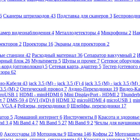
6
Сканеры штрихкодов
43
Подставка для сканеров
3
Беспроводн
камер видеонаблюдения
4
Металлодетекторы
4
Микрофоны
2
На
оекторов
2
Проекторы
16
Экраны для проекторов
2
ые станции
42
Расходный материал
36
Сепаратор вакуумный
2
И
орный блок
26
Мультиметр
5
Щупы и прочее
7
Сетевое оборудо
-корд (оптоволокно)
5
Сетевая карта, адаптер
5
Тестер (сетевого
изора
62
ио-Кабеля
43
jack 3.5 (M) - jack 3.5 (F)
4
jack 3.5 (M) - jack 3.5 (M)
 3.5 (M)
2
Оптический провод
7
Аудио-Переходники
19
Видео-К
croUSB
1
HDMI - miniHDMI
6
Mini DisplayPort - HDMI
2
Thunderb
rt
7
DMS-59
4
DVI (I)(D)
8
HDMI
32
microHDMI
4
microUSB
1
min
- VGA
4
Рейзеры, переходники
0
Шлейфы, переходники
17
ратор
5
Домашний интернет
6
Инструменты
8
Красота и здоровь
nd 3
4
Mi Band 4
7
Mi Band 5
27
Mi Band 9
2
Чехлы для наушник
0
Аксессуары
18
Мотоциклы
9
Шлема
146
Кофры
22
Мотозащит
мпасы, ножи, спички, секундомеры
61
Красота и здоровье
32
Ме