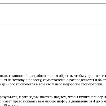
ких технологий, разработан таким образом, чтобы упростить из
ая на тестовую полоску, самостоятельно распределяется и быстр
 данного глюкометра в том что у него недорогие тест-полоски.
е результаты, и уже задумываетесь над тем, чтобы купить приб
тр имеет право показать вам любую цифру в диапазоне от 4 до 6 
до 18 ммоль.