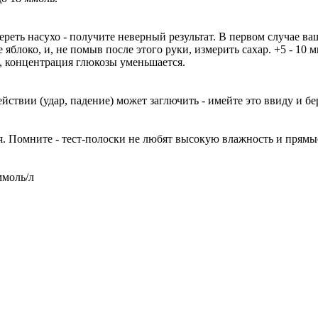
реть насухо - получите неверный результат. В первом случае ва
 яблоко, и, не помыв после этого руки, измерить сахар. +5 - 10
о, концентрация глюкозы уменьшается.
йствии (удар, падение) может заглючить - имейте это ввиду и б
. Помните - тест-полоски не любят высокую влажность и прямые
ммоль/л