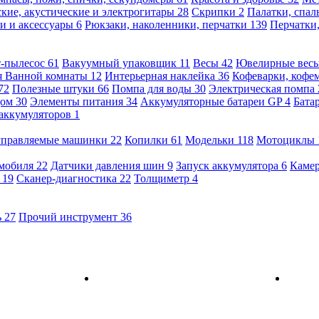
кие, акустические и электрогитары
28
Скрипки
2
Палатки, спа
и и аксессуары
6
Рюкзаки, наколенники, перчатки
139
Перчатки
т-пылесос
61
Вакуумный упаковщик
11
Весы
42
Ювелирные вес
я Ванной комнаты
12
Интерьерная наклейка
36
Кофеварки, кофе
72
Полезные штуки
66
Помпа для воды
30
Электрическая помпа
дом
30
Элементы питания
34
Аккумуляторные батареи GP
4
Бата
 аккумуляторов
1
оуправляемые машинки
22
Копилки
61
Модельки
118
Мотоциклы
омобиля
22
Датчики давления шин
9
Запуск аккумулятора
6
Камер
ь
19
Сканер-диагностика
22
Толщиметр
4
ь
27
Прочий инструмент
36