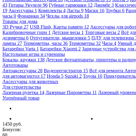
43
Гитары Укулеле
96
Губные гармошки
12
Джембе
3
Классичес
19
Аксессуары
1
Комплекты
4
Ласты
9
Маски
16
Трубки
6
Раци
часы
0
Фонарики
34
Чехлы для airpods
18
Товары для дома
3D Ручки
27
USB Flash, Карты памяти
12
Аксессуары для робо
Калибровочные гири
1
Детские весы
1
Торговые весы
2
Всё дл
дозиметры
6
Отпугиватели, мышеловки
5
ПДУ для телевизора
лампы
27
Термометры, часы
36
Термометры
32
Часы
4
Умный 
Батарейки Varta
1
Батарейки Xiaomi
2
Зарядные устройства для
Настольные игры и сувениры
Бокалы, кружки
138
Детские фотоаппараты, принтеры и ради
Автотовары
Автоаксессуары
28
Видеорегистратор
15
Всё для ремонта Авт
для автомагнитол
17
Honda
5
Suzuki
2
Toyota
10
Прикуривател
Аксессуары для животных
Для строительства
Лазерная рулетка
14
Лазерные Пирометры
11
Лазерный уровен
Уценённый товар
1450 руб.
Бонусов:
60