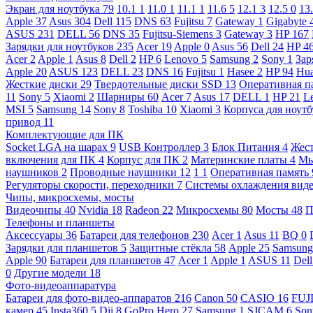
Экран для ноутбука
79
10.1
1
11.0
1
11.1
1
11.6
5
12.1
3
12.5
0
13
Apple
37
Asus
304
Dell
115
DNS
63
Fujitsu
7
Gateway
1
Gigabyte
ASUS
231
DELL
56
DNS
35
Fujitsu-Siemens
3
Gateway
3
HP
167
Зарядки для ноутбуков
235
Acer
19
Apple
0
Asus
56
Dell
24
HP
4
Acer
2
Apple
1
Asus
8
Dell
2
HP
6
Lenovo
5
Samsung
2
Sony
1
Зар
Apple
20
ASUS
123
DELL
23
DNS
16
Fujitsu
1
Hasee
2
HP
94
Hu
Жесткие диски
29
Твердотельные диски SSD
13
Оперативная п
11
Sony
5
Xiaomi
2
Шарниры
60
Acer
7
Asus
17
DELL
1
HP
21
L
MSI
5
Samsung
14
Sony
8
Toshiba
10
Xiaomi
3
Корпуса для ноут
привод
11
Комплектующие для ПК
Socket LGA на шарах
9
USB Контроллер
3
Блок Питания
4
Жест
включения для ПК
4
Корпус для ПК
2
Материнские платы
4
М
наушников
2
Проводные наушники
12
1
1
Оперативная память
Регуляторы скорости, переходники
7
Системы охлаждения вид
Чипы, микросхемы, мосты
Видеочипы
40
Nvidia
18
Radeon
22
Микросхемы
80
Мосты
48
П
Телефоны и планшеты
Аксессуары
36
Батареи для телефонов
230
Acer
1
Asus
11
BQ
0
Зарядки для планшетов
5
Защитные стёкла
58
Apple
25
Samsun
Apple
90
Батареи для планшетов
47
Acer
1
Apple
1
ASUS
11
Del
0
Другие модели
18
Фото-видеоаппаратура
Батареи для фото-видео-аппаратов
216
Canon
50
CASIO
16
FUJ
камер
45
Insta360
5
Dji
8
GoPro Hero
27
Samsung
1
SJCAM
6
So