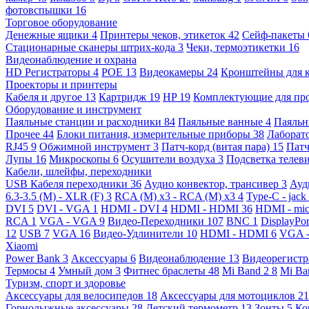
фотовспышки
16
Торговое оборудование
Денежные ящики
4
Принтеры чеков, этикеток
42
Сейф-пакеты
Стационарные сканеры штрих-кода
3
Чеки, термоэтикетки
16
Видеонаблюдение и охрана
HD Регистраторы
4
POE
13
Видеокамеры
24
Кронштейны для 
Проекторы и принтеры
Кабеля и другое
13
Картридж
19
HP
19
Комплектующие для пр
Оборудование и инструмент
Паяльные станции и расходники
84
Паяльные ванные
4
Паяльн
Прочее
44
Блоки питания, измерительные приборы
38
Лаборат
RJ45
9
Обжимной инструмент
3
Патч-корд (витая пара)
15
Патч
Лупы
16
Микроскопы
6
Осушители воздуха
3
Подсветка телев
Кабели, шлейфы, переходники
USB Кабеля переходники
36
Аудио конвектор, трансивер
3
Ауд
6.3-3.5 (M) - XLR (F)
3
RCA (M) x3 - RCA (M) x3
4
Type-C - jack
DVI
5
DVI - VGA
1
HDMI - DVI
4
HDMI - HDMI
36
HDMI - mi
RCA
1
VGA - VGA
9
Видео-Переходники
107
BNC
1
DisplayPo
12
USB
7
VGA
16
Видео-Удлинители
10
HDMI - HDMI
6
VGA 
Xiaomi
Power Bank
3
Аксессуары
6
Видеонаблюдение
13
Видеорегист
Термосы
4
Умный дом
3
Фитнес браслеты
48
Mi Band 2
8
Mi Ba
Туризм, спорт и здоровье
Аксессуары для велосипедов
18
Аксессуары для мотоциклов
21
Горнолыжные аксессуары
28
Детский термометр
13
Зонты
5
Ко