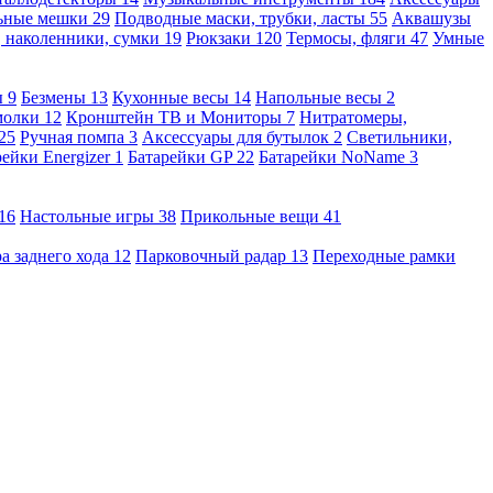
льные мешки
29
Подводные маски, трубки, ласты
55
Аквашузы
, наколенники, сумки
19
Рюкзаки
120
Термосы, фляги
47
Умные
ы
9
Безмены
13
Кухонные весы
14
Напольные весы
2
молки
12
Кронштейн ТВ и Мониторы
7
Нитратомеры,
25
Ручная помпа
3
Аксессуары для бутылок
2
Светильники,
рейки Energizer
1
Батарейки GP
22
Батарейки NoName
3
16
Настольные игры
38
Прикольные вещи
41
а заднего хода
12
Парковочный радар
13
Переходные рамки