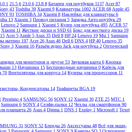
0.0
1
21.5
6
23.0
6
23.8
8
Батареи для ноутбуков
1137
Acer
87
Sony
43
Toshiba
39
Xiaomi
9
Клавиатуры
1002
ACER
68
Apple
45
ONY
93
TOSHIBA
34
Xiaomi
8
Наклейки для клавиатуры
6
hiba
13
Xiaomi
3
Провод питания
5
Зарядка Авто-ноутбук
29
Lenovo
2
Samsung
1
Xiaomi
5
Кулер для ноутбука
495
ACER
57
Xiaomi
11
Жесткие диски и SSD
61
Бокс для жесткого диска
19
115
Acer
5
Apple
5
Asus
35
Dell
8
HP
24
Lenovo
19
Msi
1
Samsung
ы матриц
197
Acer
26
Asus
46
Dell
6
DNS
4
HP
40
Lenovo
35
Sony
3
Xiaomi
16
Разъём аудио Jack для ноутбука
2
Оптический
Зарядки для мониторов и другое
53
Звуковая карта
6
Кнопки
 мыши
13
Наушники
15
Беспроводные наушники
0
Кабель для
я
70
Вентиляторы для корпуса
14
Кулеры для процессоров
11
нзисторы, Конденсаторы
14
Трафареты BGA
19
1
Prestigio
4
SAMSUNG
56
SONY
12
Xiaomi
30
ZTE
25
МТС
1
Samsung
6
SONY
4
Селфи-палки
12
Чехлы для смартфонов
90
для планшета
26
Asus
4
Digma
1
DNS
1
Explay
1
Microsoft
1
Texet
AMSUNG
31
SONY
52
Бленды
26
Аксессуары
48
Всё для экшн-
kon
3
Panasonic
4
Samsung
1
SONY
9
Камеры SQ
3
Освещение,