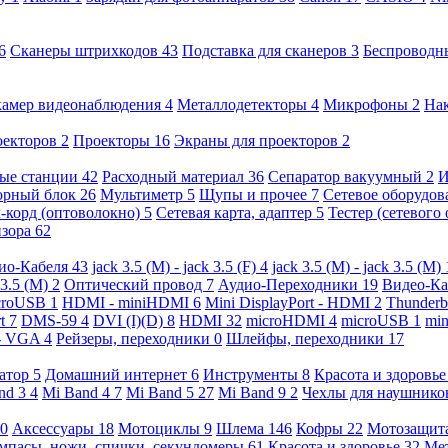
6
Сканеры штрихкодов
43
Подставка для сканеров
3
Беспроводн
камер видеонаблюдения
4
Металлодетекторы
4
Микрофоны
2
На
оекторов
2
Проекторы
16
Экраны для проекторов
2
ые станции
42
Расходный материал
36
Сепаратор вакуумный
2
И
орный блок
26
Мультиметр
5
Щупы и прочее
7
Сетевое оборудо
-корд (оптоволокно)
5
Сетевая карта, адаптер
5
Тестер (сетевого
изора
62
ио-Кабеля
43
jack 3.5 (M) - jack 3.5 (F)
4
jack 3.5 (M) - jack 3.5 (M)
 3.5 (M)
2
Оптический провод
7
Аудио-Переходники
19
Видео-К
croUSB
1
HDMI - miniHDMI
6
Mini DisplayPort - HDMI
2
Thunderb
rt
7
DMS-59
4
DVI (I)(D)
8
HDMI
32
microHDMI
4
microUSB
1
min
- VGA
4
Рейзеры, переходники
0
Шлейфы, переходники
17
ратор
5
Домашний интернет
6
Инструменты
8
Красота и здоровь
nd 3
4
Mi Band 4
7
Mi Band 5
27
Mi Band 9
2
Чехлы для наушник
0
Аксессуары
18
Мотоциклы
9
Шлема
146
Кофры
22
Мотозащит
мпасы, ножи, спички, секундомеры
61
Красота и здоровье
32
Ме