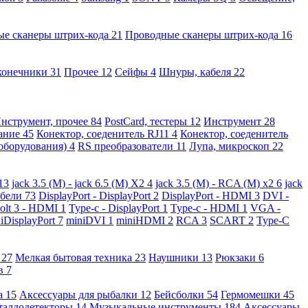
ые сканеры штрих-кода
21
Проводные сканеры штрих-кода
16
конечники
31
Прочее
12
Сейфы
4
Шнуры, кабеля
22
нструмент, прочее
84
PostCard, тестеры
12
Инструмент
28
вание
45
Конектор, соеденитель RJ11
4
Конектор, соеденитель
 оборудования)
4
RS преобразователи
11
Лупа, микроскоп
22
13
jack 3.5 (M) - jack 6.5 (M) X2
4
jack 3.5 (M) - RCA (M) x2
6
jack
абели
73
DisplayPort - DisplayPort
2
DisplayPort - HDMI
3
DVI -
olt 3 - HDMI
1
Type-c - DisplayPort
1
Type-c - HDMI
1
VGA -
iDisplayPort
7
miniDVI
1
miniHDMI
2
RCA
3
SCART
2
Type-C
е
27
Мелкая бытовая техника
23
Наушники
13
Рюкзаки
6
ов
7
а
15
Аксессуары для рыбалки
12
Бейсболки
54
Гермомешки
45
таллодетекторы
14
Музыкальные инструменты
184
Аксессуары