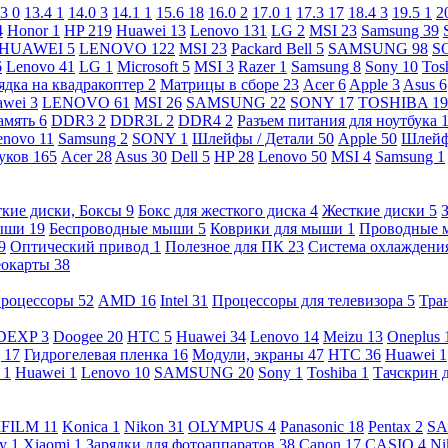
.3
0
13.4
1
14.0
3
14.1
1
15.6
18
16.0
2
17.0
1
17.3
17
18.4
3
19.5
1
2
4
Honor
1
HP
219
Huawei
13
Lenovo
131
LG
2
MSI
23
Samsung
39
HUAWEI
5
LENOVO
122
MSI
23
Packard Bell
5
SAMSUNG
98
S
6
Lenovo
41
LG
1
Microsoft
5
MSI
3
Razer
1
Samsung
8
Sony
10
Tos
ядка на квадракоптер
2
Матрицы в сборе
23
Acer
6
Apple
3
Asus
6
awei
3
LENOVO
61
MSI
26
SAMSUNG
22
SONY
17
TOSHIBA
19
амять
6
DDR3
2
DDR3L
2
DDR4
2
Разъем питания для ноутбука
enovo
11
Samsung
2
SONY
1
Шлейфы / Детали
50
Apple
50
Шлейф
буков
165
Acer
28
Asus
30
Dell
5
HP
28
Lenovo
50
MSI
4
Samsung
1
кие диски, Боксы
9
Бокс для жесткого диска
4
Жесткие диски
5
ыши
19
Беспроводные мыши
5
Коврики для мыши
1
Проводные
9
Оптический привод
1
Полезное для ПК
23
Система охлаждени
еокарты
38
роцессоры
52
AMD
16
Intel
31
Процессоры для телевизора
5
Тра
DEXP
3
Doogee
20
HTC
5
Huawei
34
Lenovo
14
Meizu
13
Oneplus
g
17
Гидрогелевая пленка
16
Модули, экраны
47
HTC
36
Huawei
1
l
1
Huawei
1
Lenovo
10
SAMSUNG
20
Sony
1
Toshiba
1
Тачскрин 
IFILM
11
Konica
1
Nikon
31
OLYMPUS
4
Panasonic
18
Pentax
2
S
ny
1
Xiaomi
1
Зарядки для фотоаппаратов
38
Canon
17
CASIO
4
Ni