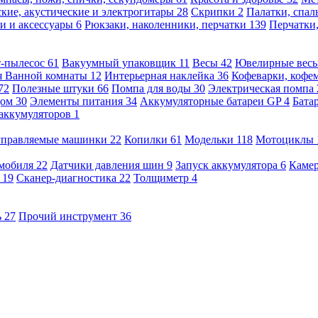
кие, акустические и электрогитары
28
Скрипки
2
Палатки, спа
и и аксессуары
6
Рюкзаки, наколенники, перчатки
139
Перчатки
т-пылесос
61
Вакуумный упаковщик
11
Весы
42
Ювелирные вес
я Ванной комнаты
12
Интерьерная наклейка
36
Кофеварки, кофе
72
Полезные штуки
66
Помпа для воды
30
Электрическая помпа
дом
30
Элементы питания
34
Аккумуляторные батареи GP
4
Бата
 аккумуляторов
1
оуправляемые машинки
22
Копилки
61
Модельки
118
Мотоциклы
омобиля
22
Датчики давления шин
9
Запуск аккумулятора
6
Камер
ь
19
Сканер-диагностика
22
Толщиметр
4
ь
27
Прочий инструмент
36