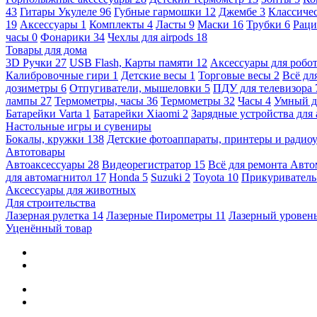
43
Гитары Укулеле
96
Губные гармошки
12
Джембе
3
Классичес
19
Аксессуары
1
Комплекты
4
Ласты
9
Маски
16
Трубки
6
Раци
часы
0
Фонарики
34
Чехлы для airpods
18
Товары для дома
3D Ручки
27
USB Flash, Карты памяти
12
Аксессуары для робо
Калибровочные гири
1
Детские весы
1
Торговые весы
2
Всё дл
дозиметры
6
Отпугиватели, мышеловки
5
ПДУ для телевизора
лампы
27
Термометры, часы
36
Термометры
32
Часы
4
Умный 
Батарейки Varta
1
Батарейки Xiaomi
2
Зарядные устройства для
Настольные игры и сувениры
Бокалы, кружки
138
Детские фотоаппараты, принтеры и ради
Автотовары
Автоаксессуары
28
Видеорегистратор
15
Всё для ремонта Авт
для автомагнитол
17
Honda
5
Suzuki
2
Toyota
10
Прикуривател
Аксессуары для животных
Для строительства
Лазерная рулетка
14
Лазерные Пирометры
11
Лазерный уровен
Уценённый товар