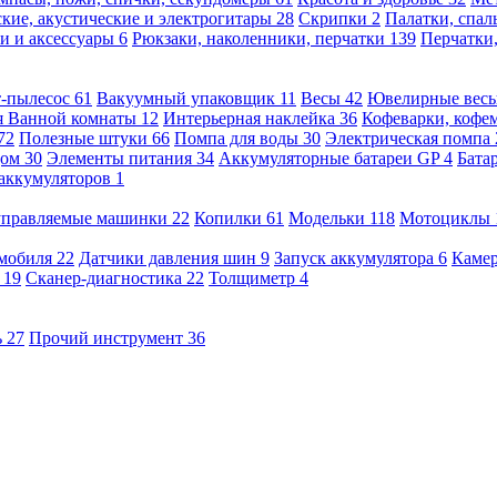
кие, акустические и электрогитары
28
Скрипки
2
Палатки, спа
и и аксессуары
6
Рюкзаки, наколенники, перчатки
139
Перчатки
т-пылесос
61
Вакуумный упаковщик
11
Весы
42
Ювелирные вес
я Ванной комнаты
12
Интерьерная наклейка
36
Кофеварки, кофе
72
Полезные штуки
66
Помпа для воды
30
Электрическая помпа
дом
30
Элементы питания
34
Аккумуляторные батареи GP
4
Бата
 аккумуляторов
1
оуправляемые машинки
22
Копилки
61
Модельки
118
Мотоциклы
омобиля
22
Датчики давления шин
9
Запуск аккумулятора
6
Камер
ь
19
Сканер-диагностика
22
Толщиметр
4
ь
27
Прочий инструмент
36