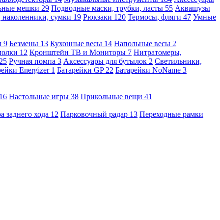
льные мешки
29
Подводные маски, трубки, ласты
55
Аквашузы
, наколенники, сумки
19
Рюкзаки
120
Термосы, фляги
47
Умные
ы
9
Безмены
13
Кухонные весы
14
Напольные весы
2
молки
12
Кронштейн ТВ и Мониторы
7
Нитратомеры,
25
Ручная помпа
3
Аксессуары для бутылок
2
Светильники,
рейки Energizer
1
Батарейки GP
22
Батарейки NoName
3
16
Настольные игры
38
Прикольные вещи
41
а заднего хода
12
Парковочный радар
13
Переходные рамки