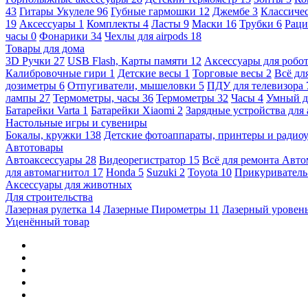
43
Гитары Укулеле
96
Губные гармошки
12
Джембе
3
Классичес
19
Аксессуары
1
Комплекты
4
Ласты
9
Маски
16
Трубки
6
Раци
часы
0
Фонарики
34
Чехлы для airpods
18
Товары для дома
3D Ручки
27
USB Flash, Карты памяти
12
Аксессуары для робо
Калибровочные гири
1
Детские весы
1
Торговые весы
2
Всё дл
дозиметры
6
Отпугиватели, мышеловки
5
ПДУ для телевизора
лампы
27
Термометры, часы
36
Термометры
32
Часы
4
Умный 
Батарейки Varta
1
Батарейки Xiaomi
2
Зарядные устройства для
Настольные игры и сувениры
Бокалы, кружки
138
Детские фотоаппараты, принтеры и ради
Автотовары
Автоаксессуары
28
Видеорегистратор
15
Всё для ремонта Авт
для автомагнитол
17
Honda
5
Suzuki
2
Toyota
10
Прикуривател
Аксессуары для животных
Для строительства
Лазерная рулетка
14
Лазерные Пирометры
11
Лазерный уровен
Уценённый товар