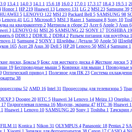
.3
0
13.4
1
14.0
3
14.1
1
15.6
18
16.0
2
17.0
1
17.3
17
18.4
3
19.5
1
2
4
Honor
1
HP
219
Huawei
13
Lenovo
131
LG
2
MSI
23
Samsung
39
HUAWEI
5
LENOVO
122
MSI
23
Packard Bell
5
SAMSUNG
98
S
6
Lenovo
41
LG
1
Microsoft
5
MSI
3
Razer
1
Samsung
8
Sony
10
Tos
ядка на квадракоптер
2
Матрицы в сборе
23
Acer
6
Apple
3
Asus
6
awei
3
LENOVO
61
MSI
26
SAMSUNG
22
SONY
17
TOSHIBA
19
амять
6
DDR3
2
DDR3L
2
DDR4
2
Разъем питания для ноутбука
enovo
11
Samsung
2
SONY
1
Шлейфы / Детали
50
Apple
50
Шлейф
буков
165
Acer
28
Asus
30
Dell
5
HP
28
Lenovo
50
MSI
4
Samsung
1
кие диски, Боксы
9
Бокс для жесткого диска
4
Жесткие диски
5
ыши
19
Беспроводные мыши
5
Коврики для мыши
1
Проводные
9
Оптический привод
1
Полезное для ПК
23
Система охлаждени
еокарты
38
роцессоры
52
AMD
16
Intel
31
Процессоры для телевизора
5
Тра
DEXP
3
Doogee
20
HTC
5
Huawei
34
Lenovo
14
Meizu
13
Oneplus
g
17
Гидрогелевая пленка
16
Модули, экраны
47
HTC
36
Huawei
1
l
1
Huawei
1
Lenovo
10
SAMSUNG
20
Sony
1
Toshiba
1
Тачскрин 
IFILM
11
Konica
1
Nikon
31
OLYMPUS
4
Panasonic
18
Pentax
2
S
ny
1
Xiaomi
1
Зарядки для фотоаппаратов
38
Canon
17
CASIO
4
Ni