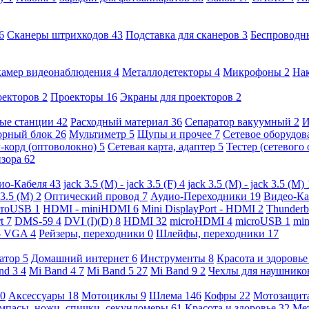
6
Сканеры штрихкодов
43
Подставка для сканеров
3
Беспроводн
камер видеонаблюдения
4
Металлодетекторы
4
Микрофоны
2
На
оекторов
2
Проекторы
16
Экраны для проекторов
2
ые станции
42
Расходный материал
36
Сепаратор вакуумный
2
И
орный блок
26
Мультиметр
5
Щупы и прочее
7
Сетевое оборудо
-корд (оптоволокно)
5
Сетевая карта, адаптер
5
Тестер (сетевого
изора
62
ио-Кабеля
43
jack 3.5 (M) - jack 3.5 (F)
4
jack 3.5 (M) - jack 3.5 (M)
 3.5 (M)
2
Оптический провод
7
Аудио-Переходники
19
Видео-К
croUSB
1
HDMI - miniHDMI
6
Mini DisplayPort - HDMI
2
Thunderb
rt
7
DMS-59
4
DVI (I)(D)
8
HDMI
32
microHDMI
4
microUSB
1
min
- VGA
4
Рейзеры, переходники
0
Шлейфы, переходники
17
ратор
5
Домашний интернет
6
Инструменты
8
Красота и здоровь
nd 3
4
Mi Band 4
7
Mi Band 5
27
Mi Band 9
2
Чехлы для наушник
0
Аксессуары
18
Мотоциклы
9
Шлема
146
Кофры
22
Мотозащит
мпасы, ножи, спички, секундомеры
61
Красота и здоровье
32
Ме