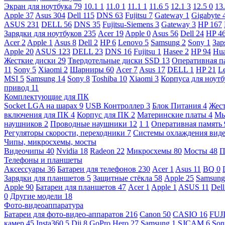
Экран для ноутбука
79
10.1
1
11.0
1
11.1
1
11.6
5
12.1
3
12.5
0
13
Apple
37
Asus
304
Dell
115
DNS
63
Fujitsu
7
Gateway
1
Gigabyte
ASUS
231
DELL
56
DNS
35
Fujitsu-Siemens
3
Gateway
3
HP
167
Зарядки для ноутбуков
235
Acer
19
Apple
0
Asus
56
Dell
24
HP
4
Acer
2
Apple
1
Asus
8
Dell
2
HP
6
Lenovo
5
Samsung
2
Sony
1
Зар
Apple
20
ASUS
123
DELL
23
DNS
16
Fujitsu
1
Hasee
2
HP
94
Hu
Жесткие диски
29
Твердотельные диски SSD
13
Оперативная п
11
Sony
5
Xiaomi
2
Шарниры
60
Acer
7
Asus
17
DELL
1
HP
21
L
MSI
5
Samsung
14
Sony
8
Toshiba
10
Xiaomi
3
Корпуса для ноут
привод
11
Комплектующие для ПК
Socket LGA на шарах
9
USB Контроллер
3
Блок Питания
4
Жест
включения для ПК
4
Корпус для ПК
2
Материнские платы
4
М
наушников
2
Проводные наушники
12
1
1
Оперативная память
Регуляторы скорости, переходники
7
Системы охлаждения вид
Чипы, микросхемы, мосты
Видеочипы
40
Nvidia
18
Radeon
22
Микросхемы
80
Мосты
48
П
Телефоны и планшеты
Аксессуары
36
Батареи для телефонов
230
Acer
1
Asus
11
BQ
0
Зарядки для планшетов
5
Защитные стёкла
58
Apple
25
Samsun
Apple
90
Батареи для планшетов
47
Acer
1
Apple
1
ASUS
11
Del
0
Другие модели
18
Фото-видеоаппаратура
Батареи для фото-видео-аппаратов
216
Canon
50
CASIO
16
FUJ
камер
45
Insta360
5
Dji
8
GoPro Hero
27
Samsung
1
SJCAM
6
So