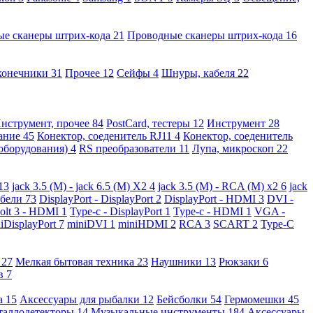
ые сканеры штрих-кода
21
Проводные сканеры штрих-кода
16
конечники
31
Прочее
12
Сейфы
4
Шнуры, кабеля
22
нструмент, прочее
84
PostCard, тестеры
12
Инструмент
28
вание
45
Конектор, соеденитель RJ11
4
Конектор, соеденитель
 оборудования)
4
RS преобразователи
11
Лупа, микроскоп
22
13
jack 3.5 (M) - jack 6.5 (M) X2
4
jack 3.5 (M) - RCA (M) x2
6
jack
абели
73
DisplayPort - DisplayPort
2
DisplayPort - HDMI
3
DVI -
olt 3 - HDMI
1
Type-c - DisplayPort
1
Type-c - HDMI
1
VGA -
iDisplayPort
7
miniDVI
1
miniHDMI
2
RCA
3
SCART
2
Type-C
е
27
Мелкая бытовая техника
23
Наушники
13
Рюкзаки
6
ов
7
а
15
Аксессуары для рыбалки
12
Бейсболки
54
Гермомешки
45
таллодетекторы
14
Музыкальные инструменты
184
Аксессуары