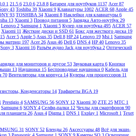
0.0
1
21.5
6
23.0
6
23.8
8
Батареи для ноутбуков
1137
Acer
87
Sony
43
Toshiba
39
Xiaomi
9
Клавиатуры
1002
ACER
68
Apple
45
ONY
93
TOSHIBA
34
Xiaomi
8
Наклейки для клавиатуры
6
hiba
13
Xiaomi
3
Провод питания
5
Зарядка Авто-ноутбук
29
Lenovo
2
Samsung
1
Xiaomi
5
Кулер для ноутбука
495
ACER
57
Xiaomi
11
Жесткие диски и SSD
61
Бокс для жесткого диска
19
115
Acer
5
Apple
5
Asus
35
Dell
8
HP
24
Lenovo
19
Msi
1
Samsung
ы матриц
197
Acer
26
Asus
46
Dell
6
DNS
4
HP
40
Lenovo
35
Sony
3
Xiaomi
16
Разъём аудио Jack для ноутбука
2
Оптический
Зарядки для мониторов и другое
53
Звуковая карта
6
Кнопки
 мыши
13
Наушники
15
Беспроводные наушники
0
Кабель для
я
70
Вентиляторы для корпуса
14
Кулеры для процессоров
11
нзисторы, Конденсаторы
14
Трафареты BGA
19
1
Prestigio
4
SAMSUNG
56
SONY
12
Xiaomi
30
ZTE
25
МТС
1
Samsung
6
SONY
4
Селфи-палки
12
Чехлы для смартфонов
90
для планшета
26
Asus
4
Digma
1
DNS
1
Explay
1
Microsoft
1
Texet
AMSUNG
31
SONY
52
Бленды
26
Аксессуары
48
Всё для экшн-
kon
3
Panasonic
4
Samsung
1
SONY
9
Камеры SQ
3
Освещение,