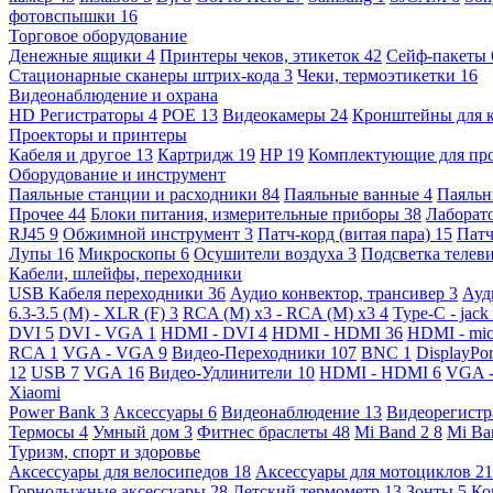
фотовспышки
16
Торговое оборудование
Денежные ящики
4
Принтеры чеков, этикеток
42
Сейф-пакеты
Стационарные сканеры штрих-кода
3
Чеки, термоэтикетки
16
Видеонаблюдение и охрана
HD Регистраторы
4
POE
13
Видеокамеры
24
Кронштейны для 
Проекторы и принтеры
Кабеля и другое
13
Картридж
19
HP
19
Комплектующие для пр
Оборудование и инструмент
Паяльные станции и расходники
84
Паяльные ванные
4
Паяльн
Прочее
44
Блоки питания, измерительные приборы
38
Лаборат
RJ45
9
Обжимной инструмент
3
Патч-корд (витая пара)
15
Патч
Лупы
16
Микроскопы
6
Осушители воздуха
3
Подсветка телев
Кабели, шлейфы, переходники
USB Кабеля переходники
36
Аудио конвектор, трансивер
3
Ауд
6.3-3.5 (M) - XLR (F)
3
RCA (M) x3 - RCA (M) x3
4
Type-C - jack
DVI
5
DVI - VGA
1
HDMI - DVI
4
HDMI - HDMI
36
HDMI - mi
RCA
1
VGA - VGA
9
Видео-Переходники
107
BNC
1
DisplayPo
12
USB
7
VGA
16
Видео-Удлинители
10
HDMI - HDMI
6
VGA 
Xiaomi
Power Bank
3
Аксессуары
6
Видеонаблюдение
13
Видеорегист
Термосы
4
Умный дом
3
Фитнес браслеты
48
Mi Band 2
8
Mi Ba
Туризм, спорт и здоровье
Аксессуары для велосипедов
18
Аксессуары для мотоциклов
21
Горнолыжные аксессуары
28
Детский термометр
13
Зонты
5
Ко