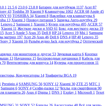
0.0
1
21.5
6
23.0
6
23.8
8
Батареи для ноутбуков
1137
Acer
87
Sony
43
Toshiba
39
Xiaomi
9
Клавиатуры
1002
ACER
68
Apple
45
ONY
93
TOSHIBA
34
Xiaomi
8
Наклейки для клавиатуры
6
hiba
13
Xiaomi
3
Провод питания
5
Зарядка Авто-ноутбук
29
Lenovo
2
Samsung
1
Xiaomi
5
Кулер для ноутбука
495
ACER
57
Xiaomi
11
Жесткие диски и SSD
61
Бокс для жесткого диска
19
115
Acer
5
Apple
5
Asus
35
Dell
8
HP
24
Lenovo
19
Msi
1
Samsung
ы матриц
197
Acer
26
Asus
46
Dell
6
DNS
4
HP
40
Lenovo
35
Sony
3
Xiaomi
16
Разъём аудио Jack для ноутбука
2
Оптический
Зарядки для мониторов и другое
53
Звуковая карта
6
Кнопки
 мыши
13
Наушники
15
Беспроводные наушники
0
Кабель для
я
70
Вентиляторы для корпуса
14
Кулеры для процессоров
11
нзисторы, Конденсаторы
14
Трафареты BGA
19
1
Prestigio
4
SAMSUNG
56
SONY
12
Xiaomi
30
ZTE
25
МТС
1
Samsung
6
SONY
4
Селфи-палки
12
Чехлы для смартфонов
90
для планшета
26
Asus
4
Digma
1
DNS
1
Explay
1
Microsoft
1
Texet
AMSUNG
31
SONY
52
Бленды
26
Аксессуары
48
Всё для экшн-