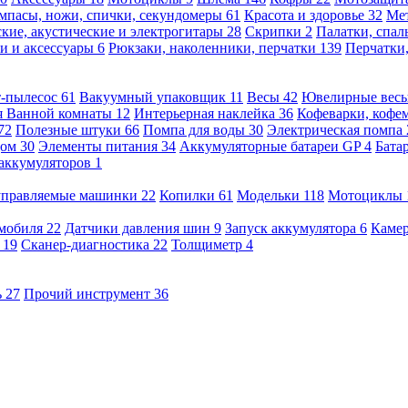
мпасы, ножи, спички, секундомеры
61
Красота и здоровье
32
Ме
кие, акустические и электрогитары
28
Скрипки
2
Палатки, спа
и и аксессуары
6
Рюкзаки, наколенники, перчатки
139
Перчатки
т-пылесос
61
Вакуумный упаковщик
11
Весы
42
Ювелирные вес
я Ванной комнаты
12
Интерьерная наклейка
36
Кофеварки, кофе
72
Полезные штуки
66
Помпа для воды
30
Электрическая помпа
дом
30
Элементы питания
34
Аккумуляторные батареи GP
4
Бата
 аккумуляторов
1
оуправляемые машинки
22
Копилки
61
Модельки
118
Мотоциклы
омобиля
22
Датчики давления шин
9
Запуск аккумулятора
6
Камер
ь
19
Сканер-диагностика
22
Толщиметр
4
ь
27
Прочий инструмент
36