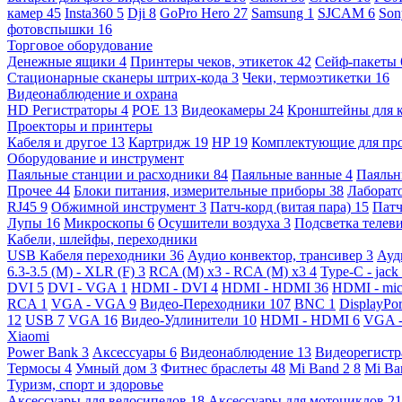
камер
45
Insta360
5
Dji
8
GoPro Hero
27
Samsung
1
SJCAM
6
So
фотовспышки
16
Торговое оборудование
Денежные ящики
4
Принтеры чеков, этикеток
42
Сейф-пакеты
Стационарные сканеры штрих-кода
3
Чеки, термоэтикетки
16
Видеонаблюдение и охрана
HD Регистраторы
4
POE
13
Видеокамеры
24
Кронштейны для 
Проекторы и принтеры
Кабеля и другое
13
Картридж
19
HP
19
Комплектующие для пр
Оборудование и инструмент
Паяльные станции и расходники
84
Паяльные ванные
4
Паяльн
Прочее
44
Блоки питания, измерительные приборы
38
Лаборат
RJ45
9
Обжимной инструмент
3
Патч-корд (витая пара)
15
Патч
Лупы
16
Микроскопы
6
Осушители воздуха
3
Подсветка телев
Кабели, шлейфы, переходники
USB Кабеля переходники
36
Аудио конвектор, трансивер
3
Ауд
6.3-3.5 (M) - XLR (F)
3
RCA (M) x3 - RCA (M) x3
4
Type-C - jack
DVI
5
DVI - VGA
1
HDMI - DVI
4
HDMI - HDMI
36
HDMI - mi
RCA
1
VGA - VGA
9
Видео-Переходники
107
BNC
1
DisplayPo
12
USB
7
VGA
16
Видео-Удлинители
10
HDMI - HDMI
6
VGA 
Xiaomi
Power Bank
3
Аксессуары
6
Видеонаблюдение
13
Видеорегист
Термосы
4
Умный дом
3
Фитнес браслеты
48
Mi Band 2
8
Mi Ba
Туризм, спорт и здоровье
Аксессуары для велосипедов
18
Аксессуары для мотоциклов
21