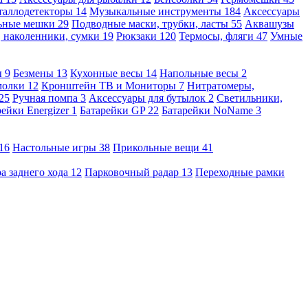
таллодетекторы
14
Музыкальные инструменты
184
Аксессуары
льные мешки
29
Подводные маски, трубки, ласты
55
Аквашузы
, наколенники, сумки
19
Рюкзаки
120
Термосы, фляги
47
Умные
ы
9
Безмены
13
Кухонные весы
14
Напольные весы
2
молки
12
Кронштейн ТВ и Мониторы
7
Нитратомеры,
25
Ручная помпа
3
Аксессуары для бутылок
2
Светильники,
рейки Energizer
1
Батарейки GP
22
Батарейки NoName
3
16
Настольные игры
38
Прикольные вещи
41
а заднего хода
12
Парковочный радар
13
Переходные рамки