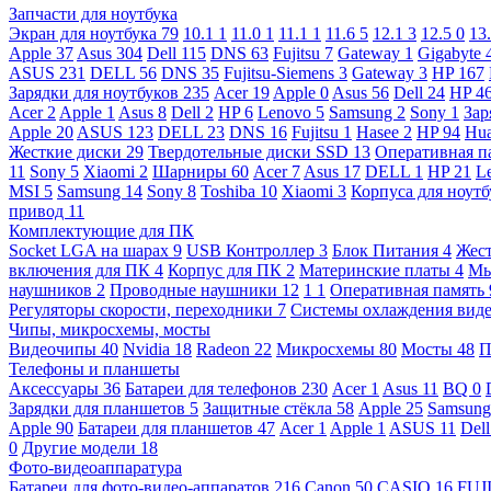
Запчасти для ноутбука
Экран для ноутбука
79
10.1
1
11.0
1
11.1
1
11.6
5
12.1
3
12.5
0
13
Apple
37
Asus
304
Dell
115
DNS
63
Fujitsu
7
Gateway
1
Gigabyte
ASUS
231
DELL
56
DNS
35
Fujitsu-Siemens
3
Gateway
3
HP
167
Зарядки для ноутбуков
235
Acer
19
Apple
0
Asus
56
Dell
24
HP
4
Acer
2
Apple
1
Asus
8
Dell
2
HP
6
Lenovo
5
Samsung
2
Sony
1
Зар
Apple
20
ASUS
123
DELL
23
DNS
16
Fujitsu
1
Hasee
2
HP
94
Hu
Жесткие диски
29
Твердотельные диски SSD
13
Оперативная п
11
Sony
5
Xiaomi
2
Шарниры
60
Acer
7
Asus
17
DELL
1
HP
21
L
MSI
5
Samsung
14
Sony
8
Toshiba
10
Xiaomi
3
Корпуса для ноут
привод
11
Комплектующие для ПК
Socket LGA на шарах
9
USB Контроллер
3
Блок Питания
4
Жест
включения для ПК
4
Корпус для ПК
2
Материнские платы
4
М
наушников
2
Проводные наушники
12
1
1
Оперативная память
Регуляторы скорости, переходники
7
Системы охлаждения вид
Чипы, микросхемы, мосты
Видеочипы
40
Nvidia
18
Radeon
22
Микросхемы
80
Мосты
48
П
Телефоны и планшеты
Аксессуары
36
Батареи для телефонов
230
Acer
1
Asus
11
BQ
0
Зарядки для планшетов
5
Защитные стёкла
58
Apple
25
Samsun
Apple
90
Батареи для планшетов
47
Acer
1
Apple
1
ASUS
11
Del
0
Другие модели
18
Фото-видеоаппаратура
Батареи для фото-видео-аппаратов
216
Canon
50
CASIO
16
FUJ