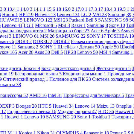
.3
0
13.4
1
14.0
3
14.1
1
15.6
18
16.0
2
17.0
1
17.3
17
18.4
3
19.5
1
2
4
Honor
1
HP
219
Huawei
13
Lenovo
131
LG
2
MSI
23
Samsung
39
HUAWEI
5
LENOVO
122
MSI
23
Packard Bell
5
SAMSUNG
98
S
6
Lenovo
41
LG
1
Microsoft
5
MSI
3
Razer
1
Samsung
8
Sony
10
Tos
ядка на квадракоптер
2
Матрицы в сборе
23
Acer
6
Apple
3
Asus
6
awei
3
LENOVO
61
MSI
26
SAMSUNG
22
SONY
17
TOSHIBA
19
амять
6
DDR3
2
DDR3L
2
DDR4
2
Разъем питания для ноутбука
enovo
11
Samsung
2
SONY
1
Шлейфы / Детали
50
Apple
50
Шлейф
буков
165
Acer
28
Asus
30
Dell
5
HP
28
Lenovo
50
MSI
4
Samsung
1
кие диски, Боксы
9
Бокс для жесткого диска
4
Жесткие диски
5
ыши
19
Беспроводные мыши
5
Коврики для мыши
1
Проводные
9
Оптический привод
1
Полезное для ПК
23
Система охлаждени
еокарты
38
роцессоры
52
AMD
16
Intel
31
Процессоры для телевизора
5
Тра
DEXP
3
Doogee
20
HTC
5
Huawei
34
Lenovo
14
Meizu
13
Oneplus
g
17
Гидрогелевая пленка
16
Модули, экраны
47
HTC
36
Huawei
1
l
1
Huawei
1
Lenovo
10
SAMSUNG
20
Sony
1
Toshiba
1
Тачскрин 
IFILM
11
Konica
1
Nikon
31
OLYMPUS
4
Panasonic
18
Pentax
2
S