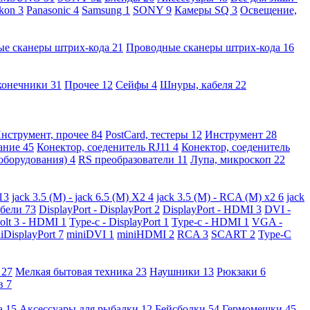
kon
3
Panasonic
4
Samsung
1
SONY
9
Камеры SQ
3
Освещение,
ые сканеры штрих-кода
21
Проводные сканеры штрих-кода
16
конечники
31
Прочее
12
Сейфы
4
Шнуры, кабеля
22
нструмент, прочее
84
PostCard, тестеры
12
Инструмент
28
вание
45
Конектор, соеденитель RJ11
4
Конектор, соеденитель
 оборудования)
4
RS преобразователи
11
Лупа, микроскоп
22
13
jack 3.5 (M) - jack 6.5 (M) X2
4
jack 3.5 (M) - RCA (M) x2
6
jack
абели
73
DisplayPort - DisplayPort
2
DisplayPort - HDMI
3
DVI -
olt 3 - HDMI
1
Type-c - DisplayPort
1
Type-c - HDMI
1
VGA -
iDisplayPort
7
miniDVI
1
miniHDMI
2
RCA
3
SCART
2
Type-C
е
27
Мелкая бытовая техника
23
Наушники
13
Рюкзаки
6
ов
7
а
15
Аксессуары для рыбалки
12
Бейсболки
54
Гермомешки
45