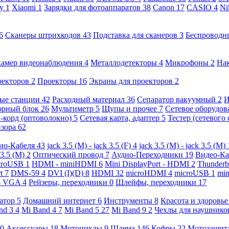
ny
1
Xiaomi
1
Зарядки для фотоаппаратов
38
Canon
17
CASIO
4
Ni
6
Сканеры штрихкодов
43
Подставка для сканеров
3
Беспроводн
камер видеонаблюдения
4
Металлодетекторы
4
Микрофоны
2
На
оекторов
2
Проекторы
16
Экраны для проекторов
2
ые станции
42
Расходный материал
36
Сепаратор вакуумный
2
И
орный блок
26
Мультиметр
5
Щупы и прочее
7
Сетевое оборудо
-корд (оптоволокно)
5
Сетевая карта, адаптер
5
Тестер (сетевого
изора
62
ио-Кабеля
43
jack 3.5 (M) - jack 3.5 (F)
4
jack 3.5 (M) - jack 3.5 (M)
 3.5 (M)
2
Оптический провод
7
Аудио-Переходники
19
Видео-К
croUSB
1
HDMI - miniHDMI
6
Mini DisplayPort - HDMI
2
Thunderb
rt
7
DMS-59
4
DVI (I)(D)
8
HDMI
32
microHDMI
4
microUSB
1
min
- VGA
4
Рейзеры, переходники
0
Шлейфы, переходники
17
ратор
5
Домашний интернет
6
Инструменты
8
Красота и здоровь
nd 3
4
Mi Band 4
7
Mi Band 5
27
Mi Band 9
2
Чехлы для наушник
0
Аксессуары
18
Мотоциклы
9
Шлема
146
Кофры
22
Мотозащит