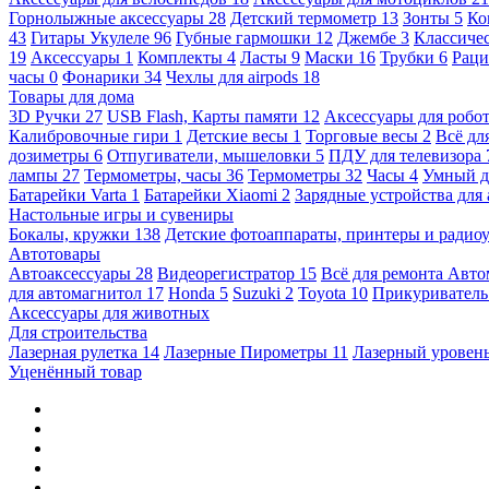
Горнолыжные аксессуары
28
Детский термометр
13
Зонты
5
Ко
43
Гитары Укулеле
96
Губные гармошки
12
Джембе
3
Классичес
19
Аксессуары
1
Комплекты
4
Ласты
9
Маски
16
Трубки
6
Раци
часы
0
Фонарики
34
Чехлы для airpods
18
Товары для дома
3D Ручки
27
USB Flash, Карты памяти
12
Аксессуары для робо
Калибровочные гири
1
Детские весы
1
Торговые весы
2
Всё дл
дозиметры
6
Отпугиватели, мышеловки
5
ПДУ для телевизора
лампы
27
Термометры, часы
36
Термометры
32
Часы
4
Умный 
Батарейки Varta
1
Батарейки Xiaomi
2
Зарядные устройства для
Настольные игры и сувениры
Бокалы, кружки
138
Детские фотоаппараты, принтеры и ради
Автотовары
Автоаксессуары
28
Видеорегистратор
15
Всё для ремонта Авт
для автомагнитол
17
Honda
5
Suzuki
2
Toyota
10
Прикуривател
Аксессуары для животных
Для строительства
Лазерная рулетка
14
Лазерные Пирометры
11
Лазерный уровен
Уценённый товар