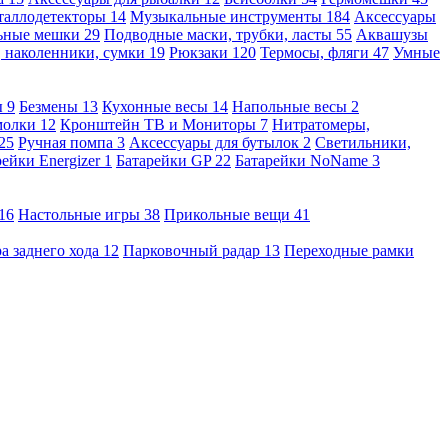
таллодетекторы
14
Музыкальные инструменты
184
Аксессуары
льные мешки
29
Подводные маски, трубки, ласты
55
Аквашузы
, наколенники, сумки
19
Рюкзаки
120
Термосы, фляги
47
Умные
ы
9
Безмены
13
Кухонные весы
14
Напольные весы
2
молки
12
Кронштейн ТВ и Мониторы
7
Нитратомеры,
25
Ручная помпа
3
Аксессуары для бутылок
2
Светильники,
рейки Energizer
1
Батарейки GP
22
Батарейки NoName
3
16
Настольные игры
38
Прикольные вещи
41
а заднего хода
12
Парковочный радар
13
Переходные рамки