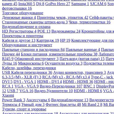
камер
45
Insta360
5
Dji
8
GoPro Hero
27
Samsung
1
SJCAM
6
So
фотовспышки
16
Торговое оборудование
Денежные ящики
4
Принтеры чеков, этикеток
42
Сейф-пакеты
Стационарные сканеры штрих-кода
3
Чеки, термоэтикетки
16
Видеонаблюдение и охрана
HD Регистраторы
4
POE
13
Видеокамеры
24
Кронштейны для 
Проекторы и принтеры
Кабеля и другое
13
Картридж
19
HP
19
Комплектующие для пр
Оборудование и инструмент
Паяльные станции и расходники
84
Паяльные ванные
4
Паяльн
Прочее
44
Блоки питания, измерительные приборы
38
Лаборат
RJ45
9
Обжимной инструмент
3
Патч-корд (витая пара)
15
Патч
Лупы
16
Микроскопы
6
Осушители воздуха
3
Подсветка телев
Кабели, шлейфы, переходники
USB Кабеля переходники
36
Аудио конвектор, трансивер
3
Ауд
6.3-3.5 (M) - XLR (F)
3
RCA (M) x3 - RCA (M) x3
4
Type-C - jack
DVI
5
DVI - VGA
1
HDMI - DVI
4
HDMI - HDMI
36
HDMI - mi
RCA
1
VGA - VGA
9
Видео-Переходники
107
BNC
1
DisplayPo
12
USB
7
VGA
16
Видео-Удлинители
10
HDMI - HDMI
6
VGA 
Xiaomi
Power Bank
3
Аксессуары
6
Видеонаблюдение
13
Видеорегист
Термосы
4
Умный дом
3
Фитнес браслеты
48
Mi Band 2
8
Mi Ba
Туризм, спорт и здоровье
Аксессуары для велосипедов
18
Аксессуары для мотоциклов
21