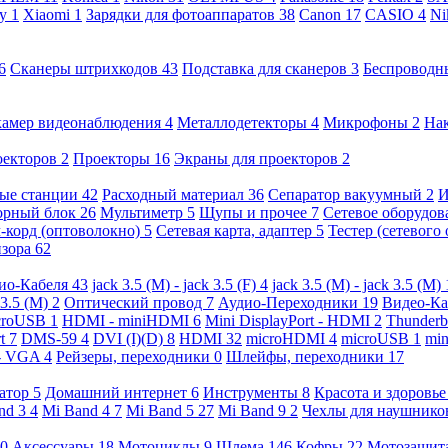
ny
1
Xiaomi
1
Зарядки для фотоаппаратов
38
Canon
17
CASIO
4
Ni
6
Сканеры штрихкодов
43
Подставка для сканеров
3
Беспроводн
камер видеонаблюдения
4
Металлодетекторы
4
Микрофоны
2
На
оекторов
2
Проекторы
16
Экраны для проекторов
2
ые станции
42
Расходный материал
36
Сепаратор вакуумный
2
И
орный блок
26
Мультиметр
5
Щупы и прочее
7
Сетевое оборудо
-корд (оптоволокно)
5
Сетевая карта, адаптер
5
Тестер (сетевого
изора
62
ио-Кабеля
43
jack 3.5 (M) - jack 3.5 (F)
4
jack 3.5 (M) - jack 3.5 (M)
 3.5 (M)
2
Оптический провод
7
Аудио-Переходники
19
Видео-К
croUSB
1
HDMI - miniHDMI
6
Mini DisplayPort - HDMI
2
Thunderb
rt
7
DMS-59
4
DVI (I)(D)
8
HDMI
32
microHDMI
4
microUSB
1
min
- VGA
4
Рейзеры, переходники
0
Шлейфы, переходники
17
ратор
5
Домашний интернет
6
Инструменты
8
Красота и здоровь
nd 3
4
Mi Band 4
7
Mi Band 5
27
Mi Band 9
2
Чехлы для наушник
0
Аксессуары
18
Мотоциклы
9
Шлема
146
Кофры
22
Мотозащит