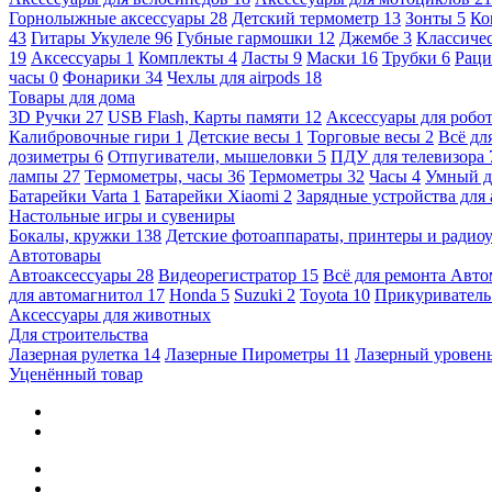
Горнолыжные аксессуары
28
Детский термометр
13
Зонты
5
Ко
43
Гитары Укулеле
96
Губные гармошки
12
Джембе
3
Классичес
19
Аксессуары
1
Комплекты
4
Ласты
9
Маски
16
Трубки
6
Раци
часы
0
Фонарики
34
Чехлы для airpods
18
Товары для дома
3D Ручки
27
USB Flash, Карты памяти
12
Аксессуары для робо
Калибровочные гири
1
Детские весы
1
Торговые весы
2
Всё дл
дозиметры
6
Отпугиватели, мышеловки
5
ПДУ для телевизора
лампы
27
Термометры, часы
36
Термометры
32
Часы
4
Умный 
Батарейки Varta
1
Батарейки Xiaomi
2
Зарядные устройства для
Настольные игры и сувениры
Бокалы, кружки
138
Детские фотоаппараты, принтеры и ради
Автотовары
Автоаксессуары
28
Видеорегистратор
15
Всё для ремонта Авт
для автомагнитол
17
Honda
5
Suzuki
2
Toyota
10
Прикуривател
Аксессуары для животных
Для строительства
Лазерная рулетка
14
Лазерные Пирометры
11
Лазерный уровен
Уценённый товар