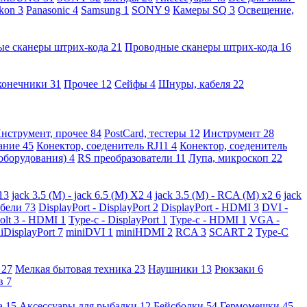
kon
3
Panasonic
4
Samsung
1
SONY
9
Камеры SQ
3
Освещение,
ые сканеры штрих-кода
21
Проводные сканеры штрих-кода
16
конечники
31
Прочее
12
Сейфы
4
Шнуры, кабеля
22
нструмент, прочее
84
PostCard, тестеры
12
Инструмент
28
вание
45
Конектор, соеденитель RJ11
4
Конектор, соеденитель
 оборудования)
4
RS преобразователи
11
Лупа, микроскоп
22
13
jack 3.5 (M) - jack 6.5 (M) X2
4
jack 3.5 (M) - RCA (M) x2
6
jack
абели
73
DisplayPort - DisplayPort
2
DisplayPort - HDMI
3
DVI -
olt 3 - HDMI
1
Type-c - DisplayPort
1
Type-c - HDMI
1
VGA -
iDisplayPort
7
miniDVI
1
miniHDMI
2
RCA
3
SCART
2
Type-C
е
27
Мелкая бытовая техника
23
Наушники
13
Рюкзаки
6
ов
7
а
15
Аксессуары для рыбалки
12
Бейсболки
54
Гермомешки
45