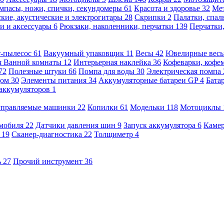
мпасы, ножи, спички, секундомеры
61
Красота и здоровье
32
Ме
кие, акустические и электрогитары
28
Скрипки
2
Палатки, спа
и и аксессуары
6
Рюкзаки, наколенники, перчатки
139
Перчатки
т-пылесос
61
Вакуумный упаковщик
11
Весы
42
Ювелирные вес
я Ванной комнаты
12
Интерьерная наклейка
36
Кофеварки, кофе
72
Полезные штуки
66
Помпа для воды
30
Электрическая помпа
дом
30
Элементы питания
34
Аккумуляторные батареи GP
4
Бата
 аккумуляторов
1
оуправляемые машинки
22
Копилки
61
Модельки
118
Мотоциклы
омобиля
22
Датчики давления шин
9
Запуск аккумулятора
6
Камер
ь
19
Сканер-диагностика
22
Толщиметр
4
ь
27
Прочий инструмент
36