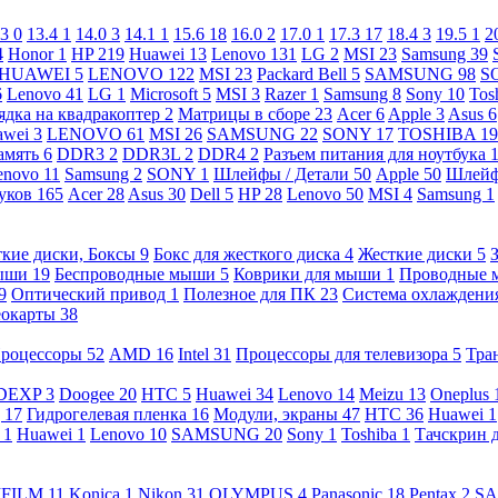
.3
0
13.4
1
14.0
3
14.1
1
15.6
18
16.0
2
17.0
1
17.3
17
18.4
3
19.5
1
2
4
Honor
1
HP
219
Huawei
13
Lenovo
131
LG
2
MSI
23
Samsung
39
HUAWEI
5
LENOVO
122
MSI
23
Packard Bell
5
SAMSUNG
98
S
6
Lenovo
41
LG
1
Microsoft
5
MSI
3
Razer
1
Samsung
8
Sony
10
Tos
ядка на квадракоптер
2
Матрицы в сборе
23
Acer
6
Apple
3
Asus
6
awei
3
LENOVO
61
MSI
26
SAMSUNG
22
SONY
17
TOSHIBA
19
амять
6
DDR3
2
DDR3L
2
DDR4
2
Разъем питания для ноутбука
enovo
11
Samsung
2
SONY
1
Шлейфы / Детали
50
Apple
50
Шлейф
буков
165
Acer
28
Asus
30
Dell
5
HP
28
Lenovo
50
MSI
4
Samsung
1
кие диски, Боксы
9
Бокс для жесткого диска
4
Жесткие диски
5
ыши
19
Беспроводные мыши
5
Коврики для мыши
1
Проводные
9
Оптический привод
1
Полезное для ПК
23
Система охлаждени
еокарты
38
роцессоры
52
AMD
16
Intel
31
Процессоры для телевизора
5
Тра
DEXP
3
Doogee
20
HTC
5
Huawei
34
Lenovo
14
Meizu
13
Oneplus
g
17
Гидрогелевая пленка
16
Модули, экраны
47
HTC
36
Huawei
1
l
1
Huawei
1
Lenovo
10
SAMSUNG
20
Sony
1
Toshiba
1
Тачскрин 
IFILM
11
Konica
1
Nikon
31
OLYMPUS
4
Panasonic
18
Pentax
2
S