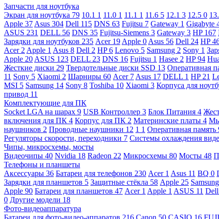
Запчасти для ноутбука
Экран для ноутбука
79
10.1
1
11.0
1
11.1
1
11.6
5
12.1
3
12.5
0
13
Apple
37
Asus
304
Dell
115
DNS
63
Fujitsu
7
Gateway
1
Gigabyte
ASUS
231
DELL
56
DNS
35
Fujitsu-Siemens
3
Gateway
3
HP
167
Зарядки для ноутбуков
235
Acer
19
Apple
0
Asus
56
Dell
24
HP
4
Acer
2
Apple
1
Asus
8
Dell
2
HP
6
Lenovo
5
Samsung
2
Sony
1
Зар
Apple
20
ASUS
123
DELL
23
DNS
16
Fujitsu
1
Hasee
2
HP
94
Hu
Жесткие диски
29
Твердотельные диски SSD
13
Оперативная п
11
Sony
5
Xiaomi
2
Шарниры
60
Acer
7
Asus
17
DELL
1
HP
21
L
MSI
5
Samsung
14
Sony
8
Toshiba
10
Xiaomi
3
Корпуса для ноут
привод
11
Комплектующие для ПК
Socket LGA на шарах
9
USB Контроллер
3
Блок Питания
4
Жест
включения для ПК
4
Корпус для ПК
2
Материнские платы
4
М
наушников
2
Проводные наушники
12
1
1
Оперативная память
Регуляторы скорости, переходники
7
Системы охлаждения вид
Чипы, микросхемы, мосты
Видеочипы
40
Nvidia
18
Radeon
22
Микросхемы
80
Мосты
48
П
Телефоны и планшеты
Аксессуары
36
Батареи для телефонов
230
Acer
1
Asus
11
BQ
0
Зарядки для планшетов
5
Защитные стёкла
58
Apple
25
Samsun
Apple
90
Батареи для планшетов
47
Acer
1
Apple
1
ASUS
11
Del
0
Другие модели
18
Фото-видеоаппаратура
Батареи для фото-видео-аппаратов
216
Canon
50
CASIO
16
FUJ