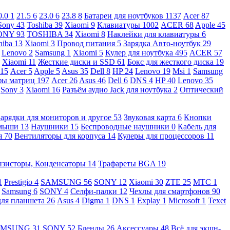
0.0
1
21.5
6
23.0
6
23.8
8
Батареи для ноутбуков
1137
Acer
87
Sony
43
Toshiba
39
Xiaomi
9
Клавиатуры
1002
ACER
68
Apple
45
ONY
93
TOSHIBA
34
Xiaomi
8
Наклейки для клавиатуры
6
hiba
13
Xiaomi
3
Провод питания
5
Зарядка Авто-ноутбук
29
Lenovo
2
Samsung
1
Xiaomi
5
Кулер для ноутбука
495
ACER
57
Xiaomi
11
Жесткие диски и SSD
61
Бокс для жесткого диска
19
115
Acer
5
Apple
5
Asus
35
Dell
8
HP
24
Lenovo
19
Msi
1
Samsung
ы матриц
197
Acer
26
Asus
46
Dell
6
DNS
4
HP
40
Lenovo
35
Sony
3
Xiaomi
16
Разъём аудио Jack для ноутбука
2
Оптический
Зарядки для мониторов и другое
53
Звуковая карта
6
Кнопки
 мыши
13
Наушники
15
Беспроводные наушники
0
Кабель для
я
70
Вентиляторы для корпуса
14
Кулеры для процессоров
11
нзисторы, Конденсаторы
14
Трафареты BGA
19
1
Prestigio
4
SAMSUNG
56
SONY
12
Xiaomi
30
ZTE
25
МТС
1
Samsung
6
SONY
4
Селфи-палки
12
Чехлы для смартфонов
90
для планшета
26
Asus
4
Digma
1
DNS
1
Explay
1
Microsoft
1
Texet
AMSUNG
31
SONY
52
Бленды
26
Аксессуары
48
Всё для экшн-