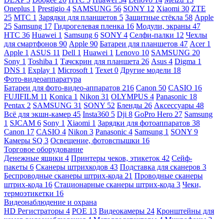
Oneplus
1
Prestigio
4
SAMSUNG
56
SONY
12
Xiaomi
30
ZTE
25
МТС
1
Зарядки для планшетов
5
Защитные стёкла
58
Apple
25
Samsung
17
Гидрогелевая пленка
16
Модули, экраны
47
HTC
36
Huawei
1
Samsung
6
SONY
4
Селфи-палки
12
Чехлы
для смартфонов
90
Apple
90
Батареи для планшетов
47
Acer
1
Apple
1
ASUS
11
Dell
1
Huawei
1
Lenovo
10
SAMSUNG
20
Sony
1
Toshiba
1
Тачскрин для планшета
26
Asus
4
Digma
1
DNS
1
Explay
1
Microsoft
1
Texet
0
Другие модели
18
Фото-видеоаппаратура
Батареи для фото-видео-аппаратов
216
Canon
50
CASIO
16
FUJIFILM
11
Konica
1
Nikon
31
OLYMPUS
4
Panasonic
18
Pentax
2
SAMSUNG
31
SONY
52
Бленды
26
Аксессуары
48
Всё для экшн-камер
45
Insta360
5
Dji
8
GoPro Hero
27
Samsung
1
SJCAM
6
Sony
1
Xiaomi
1
Зарядки для фотоаппаратов
38
Canon
17
CASIO
4
Nikon
3
Panasonic
4
Samsung
1
SONY
9
Камеры SQ
3
Освещение, фотовспышки
16
Торговое оборудование
Денежные ящики
4
Принтеры чеков, этикеток
42
Сейф-
пакеты
6
Сканеры штрихкодов
43
Подставка для сканеров
3
Беспроводные сканеры штрих-кода
21
Проводные сканеры
штрих-кода
16
Стационарные сканеры штрих-кода
3
Чеки,
термоэтикетки
16
Видеонаблюдение и охрана
HD Регистраторы
4
POE
13
Видеокамеры
24
Кронштейны для