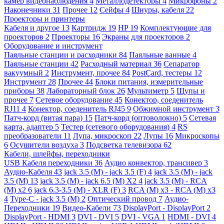
камер видеонаблюдения
4
Металлодетекторы
4
Микрофоны
2
Наконечники
31
Прочее
12
Сейфы
4
Шнуры, кабеля
22
Проекторы и принтеры
Кабеля и другое
13
Картридж
19
HP
19
Комплектующие для
проекторов
2
Проекторы
16
Экраны для проекторов
2
Оборудование и инструмент
Паяльные станции и расходники
84
Паяльные ванные
4
Паяльные станции
42
Расходный материал
36
Сепаратор
вакуумный
2
Инструмент, прочее
84
PostCard, тестеры
12
Инструмент
28
Прочее
44
Блоки питания, измерительные
приборы
38
Лабораторный блок
26
Мультиметр
5
Щупы и
прочее
7
Сетевое оборудование
45
Конектор, соеденитель
RJ11
4
Конектор, соеденитель RJ45
9
Обжимной инструмент
3
Патч-корд (витая пара)
15
Патч-корд (оптоволокно)
5
Сетевая
карта, адаптер
5
Тестер (сетевого оборудования)
4
RS
преобразователи
11
Лупа, микроскоп
22
Лупы
16
Микроскопы
6
Осушители воздуха
3
Подсветка телевизора
62
Кабели, шлейфы, переходники
USB Кабеля переходники
36
Аудио конвектор, трансивер
3
Аудио-Кабеля
43
jack 3.5 (M) - jack 3.5 (F)
4
jack 3.5 (M) - jack
3.5 (M)
13
jack 3.5 (M) - jack 6.5 (M) X2
4
jack 3.5 (M) - RCA
(M) x2
6
jack 6.3-3.5 (M) - XLR (F)
3
RCA (M) x3 - RCA (M) x3
4
Type-C - jack 3.5 (M)
2
Оптический провод
7
Аудио-
Переходники
19
Видео-Кабели
73
DisplayPort - DisplayPort
2
DisplayPort - HDMI
3
DVI - DVI
5
DVI - VGA
1
HDMI - DVI
4