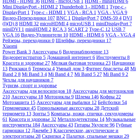
HDMI - HDMI
36
HDMI - microUSB
1
HDMI - miniHDMI
6
Mini DisplayPort - HDMI
2
Thunderbolt 3 - HDMI
1
Type-c -
DisplayPort
1
Type-c - HDMI
1
VGA - RCA
1
VGA - VGA
9
Видео-Переходники
107
BNC
1
DisplayPort
7
DMS-59
4
DVI
(I)(D)
8
HDMI
32
microHDMI
4
microUSB
1
miniDisplayPort
7
miniDVI
1
miniHDMI
2
RCA
3
SCART
2
Type-C
12
USB
7
VGA
16
Видео-Удлинители
10
HDMI - HDMI
6
VGA - VGA
4
Рейзеры, переходники
0
Шлейфы, переходники
17
Xiaomi
Power Bank
3
Аксессуары
6
Видеонаблюдение
13
Видеорегистратор
5
Домашний интернет
6
Инструменты
8
Красота и здоровье
27
Мелкая бытовая техника
23
Наушники
13
Рюкзаки
6
Термосы
4
Умный дом
3
Фитнес браслеты
48
Mi
Band 2
8
Mi Band 3
4
Mi Band 4
7
Mi Band 5
27
Mi Band 9
2
Чехлы для наушников
7
Туризм, спорт и здоровье
Аксессуары для велосипедов
18
Аксессуары для мотоциклов
210
Аксессуары
18
Мотоциклы
9
Шлема
146
Кофры
22
Мотозащита
15
Аксессуары для рыбалки
12
Бейсболки
54
Гермомешки
45
Горнолыжные аксессуары
28
Детский
термометр
13
Зонты
5
Компасы, ножи, спички, секундомеры
61
Красота и здоровье
32
Металлодетекторы
14
Музыкальные
инструменты
184
Аксессуары
43
Гитары Укулеле
96
Губные
гармошки
12
Джембе
3
Классические, акустические и
электрогитары
28
Скрипки
2
Палатки, спальные мешки
29