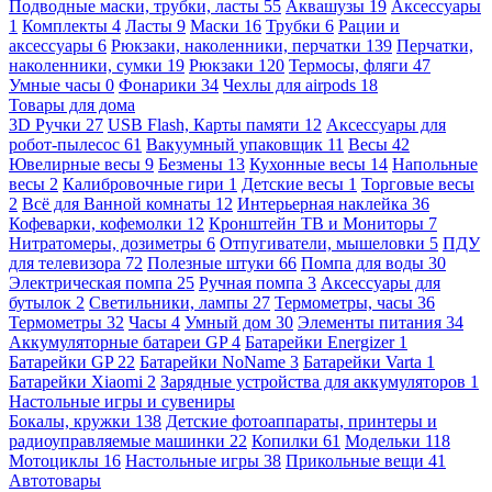
Подводные маски, трубки, ласты
55
Аквашузы
19
Аксессуары
1
Комплекты
4
Ласты
9
Маски
16
Трубки
6
Рации и
аксессуары
6
Рюкзаки, наколенники, перчатки
139
Перчатки,
наколенники, сумки
19
Рюкзаки
120
Термосы, фляги
47
Умные часы
0
Фонарики
34
Чехлы для airpods
18
Товары для дома
3D Ручки
27
USB Flash, Карты памяти
12
Аксессуары для
робот-пылесос
61
Вакуумный упаковщик
11
Весы
42
Ювелирные весы
9
Безмены
13
Кухонные весы
14
Напольные
весы
2
Калибровочные гири
1
Детские весы
1
Торговые весы
2
Всё для Ванной комнаты
12
Интерьерная наклейка
36
Кофеварки, кофемолки
12
Кронштейн ТВ и Мониторы
7
Нитратомеры, дозиметры
6
Отпугиватели, мышеловки
5
ПДУ
для телевизора
72
Полезные штуки
66
Помпа для воды
30
Электрическая помпа
25
Ручная помпа
3
Аксессуары для
бутылок
2
Светильники, лампы
27
Термометры, часы
36
Термометры
32
Часы
4
Умный дом
30
Элементы питания
34
Аккумуляторные батареи GP
4
Батарейки Energizer
1
Батарейки GP
22
Батарейки NoName
3
Батарейки Varta
1
Батарейки Xiaomi
2
Зарядные устройства для аккумуляторов
1
Настольные игры и сувениры
Бокалы, кружки
138
Детские фотоаппараты, принтеры и
радиоуправляемые машинки
22
Копилки
61
Модельки
118
Мотоциклы
16
Настольные игры
38
Прикольные вещи
41
Автотовары