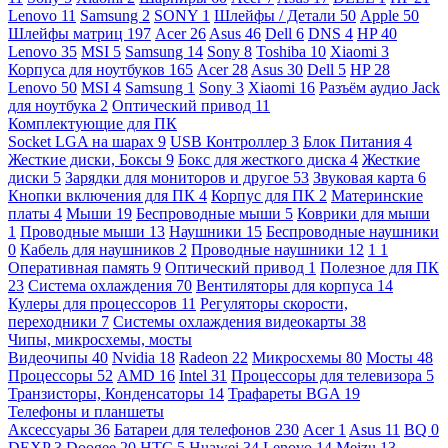
Lenovo
11
Samsung
2
SONY
1
Шлейфы / Детали
50
Apple
50
Шлейфы матриц
197
Acer
26
Asus
46
Dell
6
DNS
4
HP
40
Lenovo
35
MSI
5
Samsung
14
Sony
8
Toshiba
10
Xiaomi
3
Корпуса для ноутбуков
165
Acer
28
Asus
30
Dell
5
HP
28
Lenovo
50
MSI
4
Samsung
1
Sony
3
Xiaomi
16
Разъём аудио Jack
для ноутбука
2
Оптический привод
11
Комплектующие для ПК
Socket LGA на шарах
9
USB Контроллер
3
Блок Питания
4
Жесткие диски, Боксы
9
Бокс для жесткого диска
4
Жесткие
диски
5
Зарядки для мониторов и другое
53
Звуковая карта
6
Кнопки включения для ПК
4
Корпус для ПК
2
Материнские
платы
4
Мыши
19
Беспроводные мыши
5
Коврики для мыши
1
Проводные мыши
13
Наушники
15
Беспроводные наушники
0
Кабель для наушников
2
Проводные наушники
12
1
1
Оперативная память
9
Оптический привод
1
Полезное для ПК
23
Система охлаждения
70
Вентиляторы для корпуса
14
Кулеры для процессоров
11
Регуляторы скорости,
переходники
7
Системы охлаждения видеокарты
38
Чипы, микросхемы, мосты
Видеочипы
40
Nvidia
18
Radeon
22
Микросхемы
80
Мосты
48
Процессоры
52
AMD
16
Intel
31
Процессоры для телевизора
5
Транзисторы, Конденсаторы
14
Трафареты BGA
19
Телефоны и планшеты
Аксессуары
36
Батареи для телефонов
230
Acer
1
Asus
11
BQ
0
DEXP
3
Doogee
20
HTC
5
Huawei
34
Lenovo
14
Meizu
13