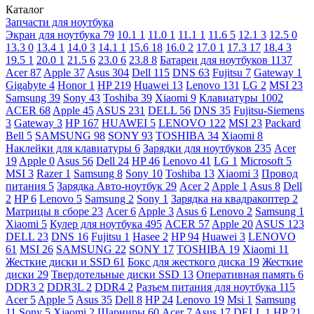
Каталог
Запчасти для ноутбука
Экран для ноутбука
79
10.1
1
11.0
1
11.1
1
11.6
5
12.1
3
12.5
0
13.3
0
13.4
1
14.0
3
14.1
1
15.6
18
16.0
2
17.0
1
17.3
17
18.4
3
19.5
1
20.0
1
21.5
6
23.0
6
23.8
8
Батареи для ноутбуков
1137
Acer
87
Apple
37
Asus
304
Dell
115
DNS
63
Fujitsu
7
Gateway
1
Gigabyte
4
Honor
1
HP
219
Huawei
13
Lenovo
131
LG
2
MSI
23
Samsung
39
Sony
43
Toshiba
39
Xiaomi
9
Клавиатуры
1002
ACER
68
Apple
45
ASUS
231
DELL
56
DNS
35
Fujitsu-Siemens
3
Gateway
3
HP
167
HUAWEI
5
LENOVO
122
MSI
23
Packard
Bell
5
SAMSUNG
98
SONY
93
TOSHIBA
34
Xiaomi
8
Наклейки для клавиатуры
6
Зарядки для ноутбуков
235
Acer
19
Apple
0
Asus
56
Dell
24
HP
46
Lenovo
41
LG
1
Microsoft
5
MSI
3
Razer
1
Samsung
8
Sony
10
Toshiba
13
Xiaomi
3
Провод
питания
5
Зарядка Авто-ноутбук
29
Acer
2
Apple
1
Asus
8
Dell
2
HP
6
Lenovo
5
Samsung
2
Sony
1
Зарядка на квадракоптер
2
Матрицы в сборе
23
Acer
6
Apple
3
Asus
6
Lenovo
2
Samsung
1
Xiaomi
5
Кулер для ноутбука
495
ACER
57
Apple
20
ASUS
123
DELL
23
DNS
16
Fujitsu
1
Hasee
2
HP
94
Huawei
3
LENOVO
61
MSI
26
SAMSUNG
22
SONY
17
TOSHIBA
19
Xiaomi
11
Жесткие диски и SSD
61
Бокс для жесткого диска
19
Жесткие
диски
29
Твердотельные диски SSD
13
Оперативная память
6
DDR3
2
DDR3L
2
DDR4
2
Разъем питания для ноутбука
115
Acer
5
Apple
5
Asus
35
Dell
8
HP
24
Lenovo
19
Msi
1
Samsung
11
Sony
5
Xiaomi
2
Шарниры
60
Acer
7
Asus
17
DELL
1
HP
21