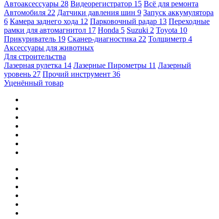
Автоаксессуары
28
Видеорегистратор
15
Всё для ремонта
Автомобиля
22
Датчики давления шин
9
Запуск аккумулятора
6
Камера заднего хода
12
Парковочный радар
13
Переходные
рамки для автомагнитол
17
Honda
5
Suzuki
2
Toyota
10
Прикуриватель
19
Сканер-диагностика
22
Толщиметр
4
Аксессуары для животных
Для строительства
Лазерная рулетка
14
Лазерные Пирометры
11
Лазерный
уровень
27
Прочий инструмент
36
Уценённый товар