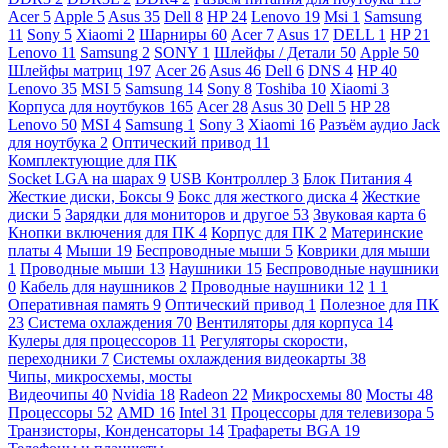
Acer
5
Apple
5
Asus
35
Dell
8
HP
24
Lenovo
19
Msi
1
Samsung
11
Sony
5
Xiaomi
2
Шарниры
60
Acer
7
Asus
17
DELL
1
HP
21
Lenovo
11
Samsung
2
SONY
1
Шлейфы / Детали
50
Apple
50
Шлейфы матриц
197
Acer
26
Asus
46
Dell
6
DNS
4
HP
40
Lenovo
35
MSI
5
Samsung
14
Sony
8
Toshiba
10
Xiaomi
3
Корпуса для ноутбуков
165
Acer
28
Asus
30
Dell
5
HP
28
Lenovo
50
MSI
4
Samsung
1
Sony
3
Xiaomi
16
Разъём аудио Jack
для ноутбука
2
Оптический привод
11
Комплектующие для ПК
Socket LGA на шарах
9
USB Контроллер
3
Блок Питания
4
Жесткие диски, Боксы
9
Бокс для жесткого диска
4
Жесткие
диски
5
Зарядки для мониторов и другое
53
Звуковая карта
6
Кнопки включения для ПК
4
Корпус для ПК
2
Материнские
платы
4
Мыши
19
Беспроводные мыши
5
Коврики для мыши
1
Проводные мыши
13
Наушники
15
Беспроводные наушники
0
Кабель для наушников
2
Проводные наушники
12
1
1
Оперативная память
9
Оптический привод
1
Полезное для ПК
23
Система охлаждения
70
Вентиляторы для корпуса
14
Кулеры для процессоров
11
Регуляторы скорости,
переходники
7
Системы охлаждения видеокарты
38
Чипы, микросхемы, мосты
Видеочипы
40
Nvidia
18
Radeon
22
Микросхемы
80
Мосты
48
Процессоры
52
AMD
16
Intel
31
Процессоры для телевизора
5
Транзисторы, Конденсаторы
14
Трафареты BGA
19