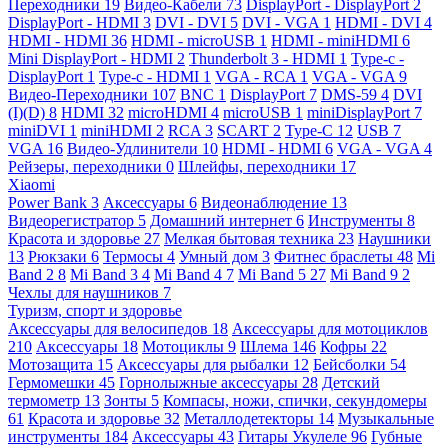
Переходники
19
Видео-Кабели
73
DisplayPort - DisplayPort
2
DisplayPort - HDMI
3
DVI - DVI
5
DVI - VGA
1
HDMI - DVI
4
HDMI - HDMI
36
HDMI - microUSB
1
HDMI - miniHDMI
6
Mini DisplayPort - HDMI
2
Thunderbolt 3 - HDMI
1
Type-c -
DisplayPort
1
Type-c - HDMI
1
VGA - RCA
1
VGA - VGA
9
Видео-Переходники
107
BNC
1
DisplayPort
7
DMS-59
4
DVI
(I)(D)
8
HDMI
32
microHDMI
4
microUSB
1
miniDisplayPort
7
miniDVI
1
miniHDMI
2
RCA
3
SCART
2
Type-C
12
USB
7
VGA
16
Видео-Удлинители
10
HDMI - HDMI
6
VGA - VGA
4
Рейзеры, переходники
0
Шлейфы, переходники
17
Xiaomi
Power Bank
3
Аксессуары
6
Видеонаблюдение
13
Видеорегистратор
5
Домашний интернет
6
Инструменты
8
Красота и здоровье
27
Мелкая бытовая техника
23
Наушники
13
Рюкзаки
6
Термосы
4
Умный дом
3
Фитнес браслеты
48
Mi
Band 2
8
Mi Band 3
4
Mi Band 4
7
Mi Band 5
27
Mi Band 9
2
Чехлы для наушников
7
Туризм, спорт и здоровье
Аксессуары для велосипедов
18
Аксессуары для мотоциклов
210
Аксессуары
18
Мотоциклы
9
Шлема
146
Кофры
22
Мотозащита
15
Аксессуары для рыбалки
12
Бейсболки
54
Гермомешки
45
Горнолыжные аксессуары
28
Детский
термометр
13
Зонты
5
Компасы, ножи, спички, секундомеры
61
Красота и здоровье
32
Металлодетекторы
14
Музыкальные
инструменты
184
Аксессуары
43
Гитары Укулеле
96
Губные