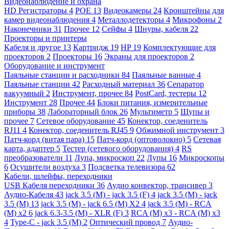
Видеонаблюдение и охрана
HD Регистраторы
4
POE
13
Видеокамеры
24
Кронштейны для
камер видеонаблюдения
4
Металлодетекторы
4
Микрофоны
2
Наконечники
31
Прочее
12
Сейфы
4
Шнуры, кабеля
22
Проекторы и принтеры
Кабеля и другое
13
Картридж
19
HP
19
Комплектующие для
проекторов
2
Проекторы
16
Экраны для проекторов
2
Оборудование и инструмент
Паяльные станции и расходники
84
Паяльные ванные
4
Паяльные станции
42
Расходный материал
36
Сепаратор
вакуумный
2
Инструмент, прочее
84
PostCard, тестеры
12
Инструмент
28
Прочее
44
Блоки питания, измерительные
приборы
38
Лабораторный блок
26
Мультиметр
5
Щупы и
прочее
7
Сетевое оборудование
45
Конектор, соеденитель
RJ11
4
Конектор, соеденитель RJ45
9
Обжимной инструмент
3
Патч-корд (витая пара)
15
Патч-корд (оптоволокно)
5
Сетевая
карта, адаптер
5
Тестер (сетевого оборудования)
4
RS
преобразователи
11
Лупа, микроскоп
22
Лупы
16
Микроскопы
6
Осушители воздуха
3
Подсветка телевизора
62
Кабели, шлейфы, переходники
USB Кабеля переходники
36
Аудио конвектор, трансивер
3
Аудио-Кабеля
43
jack 3.5 (M) - jack 3.5 (F)
4
jack 3.5 (M) - jack
3.5 (M)
13
jack 3.5 (M) - jack 6.5 (M) X2
4
jack 3.5 (M) - RCA
(M) x2
6
jack 6.3-3.5 (M) - XLR (F)
3
RCA (M) x3 - RCA (M) x3
4
Type-C - jack 3.5 (M)
2
Оптический провод
7
Аудио-