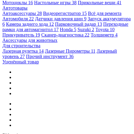
Мотоциклы
16
Настольные игры
38
Прикольные вещи
41
Автотовары
Автоаксессуары
28
Видеорегистратор
15
Всё для ремонта
Автомобиля
22
Датчики давления шин
9
Запуск аккумулятора
6
Камера заднего хода
12
Парковочный радар
13
Переходные
рамки для автомагнитол
17
Honda
5
Suzuki
2
Toyota
10
Прикуриватель
19
Сканер-диагностика
22
Толщиметр
4
Аксессуары для животных
Для строительства
Лазерная рулетка
14
Лазерные Пирометры
11
Лазерный
уровень
27
Прочий инструмент
36
Уценённый товар