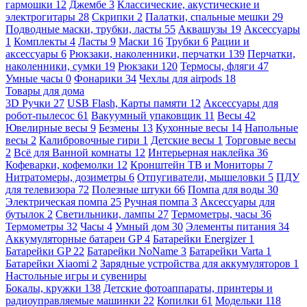
гармошки
12
Джембе
3
Классические, акустические и
электрогитары
28
Скрипки
2
Палатки, спальные мешки
29
Подводные маски, трубки, ласты
55
Аквашузы
19
Аксессуары
1
Комплекты
4
Ласты
9
Маски
16
Трубки
6
Рации и
аксессуары
6
Рюкзаки, наколенники, перчатки
139
Перчатки,
наколенники, сумки
19
Рюкзаки
120
Термосы, фляги
47
Умные часы
0
Фонарики
34
Чехлы для airpods
18
Товары для дома
3D Ручки
27
USB Flash, Карты памяти
12
Аксессуары для
робот-пылесос
61
Вакуумный упаковщик
11
Весы
42
Ювелирные весы
9
Безмены
13
Кухонные весы
14
Напольные
весы
2
Калибровочные гири
1
Детские весы
1
Торговые весы
2
Всё для Ванной комнаты
12
Интерьерная наклейка
36
Кофеварки, кофемолки
12
Кронштейн ТВ и Мониторы
7
Нитратомеры, дозиметры
6
Отпугиватели, мышеловки
5
ПДУ
для телевизора
72
Полезные штуки
66
Помпа для воды
30
Электрическая помпа
25
Ручная помпа
3
Аксессуары для
бутылок
2
Светильники, лампы
27
Термометры, часы
36
Термометры
32
Часы
4
Умный дом
30
Элементы питания
34
Аккумуляторные батареи GP
4
Батарейки Energizer
1
Батарейки GP
22
Батарейки NoName
3
Батарейки Varta
1
Батарейки Xiaomi
2
Зарядные устройства для аккумуляторов
1
Настольные игры и сувениры
Бокалы, кружки
138
Детские фотоаппараты, принтеры и
радиоуправляемые машинки
22
Копилки
61
Модельки
118