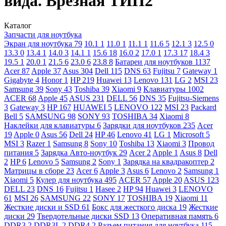
вида. Врезная ТИП2
Каталог
Запчасти для ноутбука
Экран для ноутбука
79
10.1
1
11.0
1
11.1
1
11.6
5
12.1
3
12.5
0
13.3
0
13.4
1
14.0
3
14.1
1
15.6
18
16.0
2
17.0
1
17.3
17
18.4
3
19.5
1
20.0
1
21.5
6
23.0
6
23.8
8
Батареи для ноутбуков
1137
Acer
87
Apple
37
Asus
304
Dell
115
DNS
63
Fujitsu
7
Gateway
1
Gigabyte
4
Honor
1
HP
219
Huawei
13
Lenovo
131
LG
2
MSI
23
Samsung
39
Sony
43
Toshiba
39
Xiaomi
9
Клавиатуры
1002
ACER
68
Apple
45
ASUS
231
DELL
56
DNS
35
Fujitsu-Siemens
3
Gateway
3
HP
167
HUAWEI
5
LENOVO
122
MSI
23
Packard
Bell
5
SAMSUNG
98
SONY
93
TOSHIBA
34
Xiaomi
8
Наклейки для клавиатуры
6
Зарядки для ноутбуков
235
Acer
19
Apple
0
Asus
56
Dell
24
HP
46
Lenovo
41
LG
1
Microsoft
5
MSI
3
Razer
1
Samsung
8
Sony
10
Toshiba
13
Xiaomi
3
Провод
питания
5
Зарядка Авто-ноутбук
29
Acer
2
Apple
1
Asus
8
Dell
2
HP
6
Lenovo
5
Samsung
2
Sony
1
Зарядка на квадракоптер
2
Матрицы в сборе
23
Acer
6
Apple
3
Asus
6
Lenovo
2
Samsung
1
Xiaomi
5
Кулер для ноутбука
495
ACER
57
Apple
20
ASUS
123
DELL
23
DNS
16
Fujitsu
1
Hasee
2
HP
94
Huawei
3
LENOVO
61
MSI
26
SAMSUNG
22
SONY
17
TOSHIBA
19
Xiaomi
11
Жесткие диски и SSD
61
Бокс для жесткого диска
19
Жесткие
диски
29
Твердотельные диски SSD
13
Оперативная память
6
DDR3
2
DDR3L
2
DDR4
2
Разъем питания для ноутбука
115