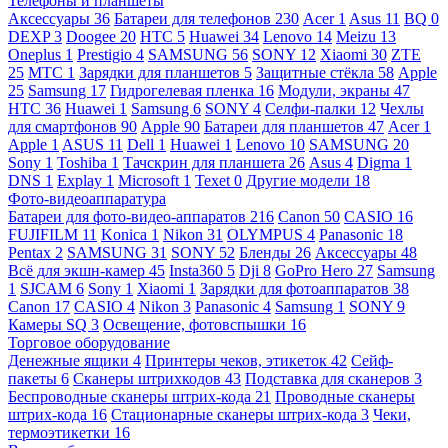
Телефоны и планшеты
Аксессуары
36
Батареи для телефонов
230
Acer
1
Asus
11
BQ
0
DEXP
3
Doogee
20
HTC
5
Huawei
34
Lenovo
14
Meizu
13
Oneplus
1
Prestigio
4
SAMSUNG
56
SONY
12
Xiaomi
30
ZTE
25
МТС
1
Зарядки для планшетов
5
Защитные стёкла
58
Apple
25
Samsung
17
Гидрогелевая пленка
16
Модули, экраны
47
HTC
36
Huawei
1
Samsung
6
SONY
4
Селфи-палки
12
Чехлы
для смартфонов
90
Apple
90
Батареи для планшетов
47
Acer
1
Apple
1
ASUS
11
Dell
1
Huawei
1
Lenovo
10
SAMSUNG
20
Sony
1
Toshiba
1
Тачскрин для планшета
26
Asus
4
Digma
1
DNS
1
Explay
1
Microsoft
1
Texet
0
Другие модели
18
Фото-видеоаппаратура
Батареи для фото-видео-аппаратов
216
Canon
50
CASIO
16
FUJIFILM
11
Konica
1
Nikon
31
OLYMPUS
4
Panasonic
18
Pentax
2
SAMSUNG
31
SONY
52
Бленды
26
Аксессуары
48
Всё для экшн-камер
45
Insta360
5
Dji
8
GoPro Hero
27
Samsung
1
SJCAM
6
Sony
1
Xiaomi
1
Зарядки для фотоаппаратов
38
Canon
17
CASIO
4
Nikon
3
Panasonic
4
Samsung
1
SONY
9
Камеры SQ
3
Освещение, фотовспышки
16
Торговое оборудование
Денежные ящики
4
Принтеры чеков, этикеток
42
Сейф-
пакеты
6
Сканеры штрихкодов
43
Подставка для сканеров
3
Беспроводные сканеры штрих-кода
21
Проводные сканеры
штрих-кода
16
Стационарные сканеры штрих-кода
3
Чеки,
термоэтикетки
16