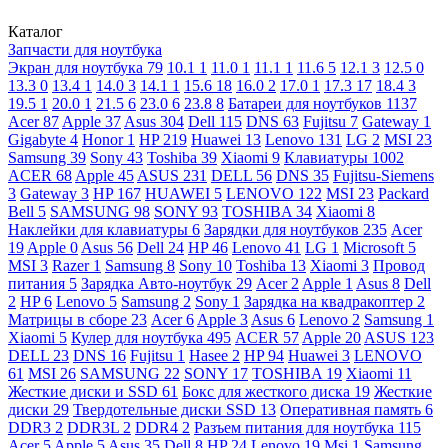
Каталог
Запчасти для ноутбука
Экран для ноутбука
79
10.1
1
11.0
1
11.1
1
11.6
5
12.1
3
12.5
0
13.3
0
13.4
1
14.0
3
14.1
1
15.6
18
16.0
2
17.0
1
17.3
17
18.4
3
19.5
1
20.0
1
21.5
6
23.0
6
23.8
8
Батареи для ноутбуков
1137
Acer
87
Apple
37
Asus
304
Dell
115
DNS
63
Fujitsu
7
Gateway
1
Gigabyte
4
Honor
1
HP
219
Huawei
13
Lenovo
131
LG
2
MSI
23
Samsung
39
Sony
43
Toshiba
39
Xiaomi
9
Клавиатуры
1002
ACER
68
Apple
45
ASUS
231
DELL
56
DNS
35
Fujitsu-Siemens
3
Gateway
3
HP
167
HUAWEI
5
LENOVO
122
MSI
23
Packard
Bell
5
SAMSUNG
98
SONY
93
TOSHIBA
34
Xiaomi
8
Наклейки для клавиатуры
6
Зарядки для ноутбуков
235
Acer
19
Apple
0
Asus
56
Dell
24
HP
46
Lenovo
41
LG
1
Microsoft
5
MSI
3
Razer
1
Samsung
8
Sony
10
Toshiba
13
Xiaomi
3
Провод
питания
5
Зарядка Авто-ноутбук
29
Acer
2
Apple
1
Asus
8
Dell
2
HP
6
Lenovo
5
Samsung
2
Sony
1
Зарядка на квадракоптер
2
Матрицы в сборе
23
Acer
6
Apple
3
Asus
6
Lenovo
2
Samsung
1
Xiaomi
5
Кулер для ноутбука
495
ACER
57
Apple
20
ASUS
123
DELL
23
DNS
16
Fujitsu
1
Hasee
2
HP
94
Huawei
3
LENOVO
61
MSI
26
SAMSUNG
22
SONY
17
TOSHIBA
19
Xiaomi
11
Жесткие диски и SSD
61
Бокс для жесткого диска
19
Жесткие
диски
29
Твердотельные диски SSD
13
Оперативная память
6
DDR3
2
DDR3L
2
DDR4
2
Разъем питания для ноутбука
115
Acer
5
Apple
5
Asus
35
Dell
8
HP
24
Lenovo
19
Msi
1
Samsung