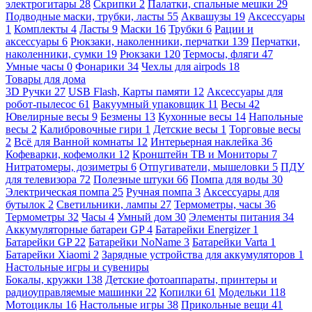
электрогитары
28
Скрипки
2
Палатки, спальные мешки
29
Подводные маски, трубки, ласты
55
Аквашузы
19
Аксессуары
1
Комплекты
4
Ласты
9
Маски
16
Трубки
6
Рации и
аксессуары
6
Рюкзаки, наколенники, перчатки
139
Перчатки,
наколенники, сумки
19
Рюкзаки
120
Термосы, фляги
47
Умные часы
0
Фонарики
34
Чехлы для airpods
18
Товары для дома
3D Ручки
27
USB Flash, Карты памяти
12
Аксессуары для
робот-пылесос
61
Вакуумный упаковщик
11
Весы
42
Ювелирные весы
9
Безмены
13
Кухонные весы
14
Напольные
весы
2
Калибровочные гири
1
Детские весы
1
Торговые весы
2
Всё для Ванной комнаты
12
Интерьерная наклейка
36
Кофеварки, кофемолки
12
Кронштейн ТВ и Мониторы
7
Нитратомеры, дозиметры
6
Отпугиватели, мышеловки
5
ПДУ
для телевизора
72
Полезные штуки
66
Помпа для воды
30
Электрическая помпа
25
Ручная помпа
3
Аксессуары для
бутылок
2
Светильники, лампы
27
Термометры, часы
36
Термометры
32
Часы
4
Умный дом
30
Элементы питания
34
Аккумуляторные батареи GP
4
Батарейки Energizer
1
Батарейки GP
22
Батарейки NoName
3
Батарейки Varta
1
Батарейки Xiaomi
2
Зарядные устройства для аккумуляторов
1
Настольные игры и сувениры
Бокалы, кружки
138
Детские фотоаппараты, принтеры и
радиоуправляемые машинки
22
Копилки
61
Модельки
118
Мотоциклы
16
Настольные игры
38
Прикольные вещи
41