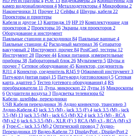
HD Регистраторы
4
POE
13
Видеокамеры
24
Кронштейны для
камер видеонаблюдения
4
Металлодетекторы
4
Микрофоны
2
Наконечники
31
Прочее
12
Сейфы
4
Шнуры, кабеля
22
Проекторы и принтеры
Кабеля и другое
13
Картридж
19
HP
19
Комплектующие для
проекторов
2
Проекторы
16
Экраны для проекторов
2
Оборудование и инструмент
Паяльные станции и расходники
84
Паяльные ванные
4
Паяльные станции
42
Расходный материал
36
Сепаратор
вакуумный
2
Инструмент, прочее
84
PostCard, тестеры
12
Инструмент
28
Прочее
44
Блоки питания, измерительные
приборы
38
Лабораторный блок
26
Мультиметр
5
Щупы и
прочее
7
Сетевое оборудование
45
Конектор, соеденитель
RJ11
4
Конектор, соеденитель RJ45
9
Обжимной инструмент
3
Патч-корд (витая пара)
15
Патч-корд (оптоволокно)
5
Сетевая
карта, адаптер
5
Тестер (сетевого оборудования)
4
RS
преобразователи
11
Лупа, микроскоп
22
Лупы
16
Микроскопы
6
Осушители воздуха
3
Подсветка телевизора
62
Кабели, шлейфы, переходники
USB Кабеля переходники
36
Аудио конвектор, трансивер
3
Аудио-Кабеля
43
jack 3.5 (M) - jack 3.5 (F)
4
jack 3.5 (M) - jack
3.5 (M)
13
jack 3.5 (M) - jack 6.5 (M) X2
4
jack 3.5 (M) - RCA
(M) x2
6
jack 6.3-3.5 (M) - XLR (F)
3
RCA (M) x3 - RCA (M) x3
4
Type-C - jack 3.5 (M)
2
Оптический провод
7
Аудио-
Переходники
19
Видео-Кабели
73
DisplayPort - DisplayPort
2