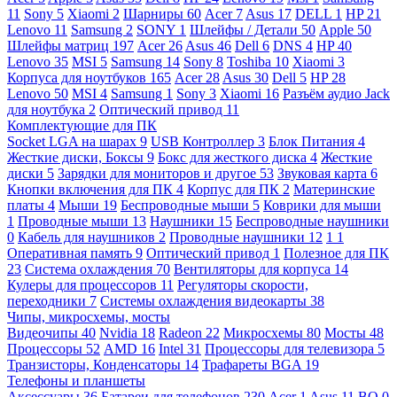
11
Sony
5
Xiaomi
2
Шарниры
60
Acer
7
Asus
17
DELL
1
HP
21
Lenovo
11
Samsung
2
SONY
1
Шлейфы / Детали
50
Apple
50
Шлейфы матриц
197
Acer
26
Asus
46
Dell
6
DNS
4
HP
40
Lenovo
35
MSI
5
Samsung
14
Sony
8
Toshiba
10
Xiaomi
3
Корпуса для ноутбуков
165
Acer
28
Asus
30
Dell
5
HP
28
Lenovo
50
MSI
4
Samsung
1
Sony
3
Xiaomi
16
Разъём аудио Jack
для ноутбука
2
Оптический привод
11
Комплектующие для ПК
Socket LGA на шарах
9
USB Контроллер
3
Блок Питания
4
Жесткие диски, Боксы
9
Бокс для жесткого диска
4
Жесткие
диски
5
Зарядки для мониторов и другое
53
Звуковая карта
6
Кнопки включения для ПК
4
Корпус для ПК
2
Материнские
платы
4
Мыши
19
Беспроводные мыши
5
Коврики для мыши
1
Проводные мыши
13
Наушники
15
Беспроводные наушники
0
Кабель для наушников
2
Проводные наушники
12
1
1
Оперативная память
9
Оптический привод
1
Полезное для ПК
23
Система охлаждения
70
Вентиляторы для корпуса
14
Кулеры для процессоров
11
Регуляторы скорости,
переходники
7
Системы охлаждения видеокарты
38
Чипы, микросхемы, мосты
Видеочипы
40
Nvidia
18
Radeon
22
Микросхемы
80
Мосты
48
Процессоры
52
AMD
16
Intel
31
Процессоры для телевизора
5
Транзисторы, Конденсаторы
14
Трафареты BGA
19
Телефоны и планшеты
Аксессуары
36
Батареи для телефонов
230
Acer
1
Asus
11
BQ
0