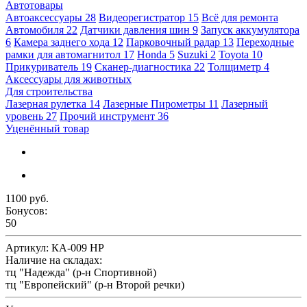
Автотовары
Автоаксессуары
28
Видеорегистратор
15
Всё для ремонта
Автомобиля
22
Датчики давления шин
9
Запуск аккумулятора
6
Камера заднего хода
12
Парковочный радар
13
Переходные
рамки для автомагнитол
17
Honda
5
Suzuki
2
Toyota
10
Прикуриватель
19
Сканер-диагностика
22
Толщиметр
4
Аксессуары для животных
Для строительства
Лазерная рулетка
14
Лазерные Пирометры
11
Лазерный
уровень
27
Прочий инструмент
36
Уценённый товар
1100 руб.
Бонусов:
50
Артикул:
КА-009 HP
Наличие на складах:
тц "Надежда" (р-н Спортивной)
тц "Европейский" (р-н Второй речки)