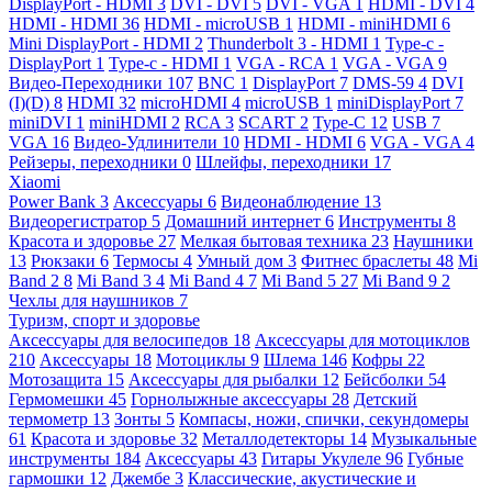
DisplayPort - HDMI
3
DVI - DVI
5
DVI - VGA
1
HDMI - DVI
4
HDMI - HDMI
36
HDMI - microUSB
1
HDMI - miniHDMI
6
Mini DisplayPort - HDMI
2
Thunderbolt 3 - HDMI
1
Type-c -
DisplayPort
1
Type-c - HDMI
1
VGA - RCA
1
VGA - VGA
9
Видео-Переходники
107
BNC
1
DisplayPort
7
DMS-59
4
DVI
(I)(D)
8
HDMI
32
microHDMI
4
microUSB
1
miniDisplayPort
7
miniDVI
1
miniHDMI
2
RCA
3
SCART
2
Type-C
12
USB
7
VGA
16
Видео-Удлинители
10
HDMI - HDMI
6
VGA - VGA
4
Рейзеры, переходники
0
Шлейфы, переходники
17
Xiaomi
Power Bank
3
Аксессуары
6
Видеонаблюдение
13
Видеорегистратор
5
Домашний интернет
6
Инструменты
8
Красота и здоровье
27
Мелкая бытовая техника
23
Наушники
13
Рюкзаки
6
Термосы
4
Умный дом
3
Фитнес браслеты
48
Mi
Band 2
8
Mi Band 3
4
Mi Band 4
7
Mi Band 5
27
Mi Band 9
2
Чехлы для наушников
7
Туризм, спорт и здоровье
Аксессуары для велосипедов
18
Аксессуары для мотоциклов
210
Аксессуары
18
Мотоциклы
9
Шлема
146
Кофры
22
Мотозащита
15
Аксессуары для рыбалки
12
Бейсболки
54
Гермомешки
45
Горнолыжные аксессуары
28
Детский
термометр
13
Зонты
5
Компасы, ножи, спички, секундомеры
61
Красота и здоровье
32
Металлодетекторы
14
Музыкальные
инструменты
184
Аксессуары
43
Гитары Укулеле
96
Губные
гармошки
12
Джембе
3
Классические, акустические и