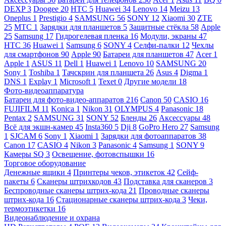
DEXP
3
Doogee
20
HTC
5
Huawei
34
Lenovo
14
Meizu
13
Oneplus
1
Prestigio
4
SAMSUNG
56
SONY
12
Xiaomi
30
ZTE
25
МТС
1
Зарядки для планшетов
5
Защитные стёкла
58
Apple
25
Samsung
17
Гидрогелевая пленка
16
Модули, экраны
47
HTC
36
Huawei
1
Samsung
6
SONY
4
Селфи-палки
12
Чехлы
для смартфонов
90
Apple
90
Батареи для планшетов
47
Acer
1
Apple
1
ASUS
11
Dell
1
Huawei
1
Lenovo
10
SAMSUNG
20
Sony
1
Toshiba
1
Тачскрин для планшета
26
Asus
4
Digma
1
DNS
1
Explay
1
Microsoft
1
Texet
0
Другие модели
18
Фото-видеоаппаратура
Батареи для фото-видео-аппаратов
216
Canon
50
CASIO
16
FUJIFILM
11
Konica
1
Nikon
31
OLYMPUS
4
Panasonic
18
Pentax
2
SAMSUNG
31
SONY
52
Бленды
26
Аксессуары
48
Всё для экшн-камер
45
Insta360
5
Dji
8
GoPro Hero
27
Samsung
1
SJCAM
6
Sony
1
Xiaomi
1
Зарядки для фотоаппаратов
38
Canon
17
CASIO
4
Nikon
3
Panasonic
4
Samsung
1
SONY
9
Камеры SQ
3
Освещение, фотовспышки
16
Торговое оборудование
Денежные ящики
4
Принтеры чеков, этикеток
42
Сейф-
пакеты
6
Сканеры штрихкодов
43
Подставка для сканеров
3
Беспроводные сканеры штрих-кода
21
Проводные сканеры
штрих-кода
16
Стационарные сканеры штрих-кода
3
Чеки,
термоэтикетки
16
Видеонаблюдение и охрана