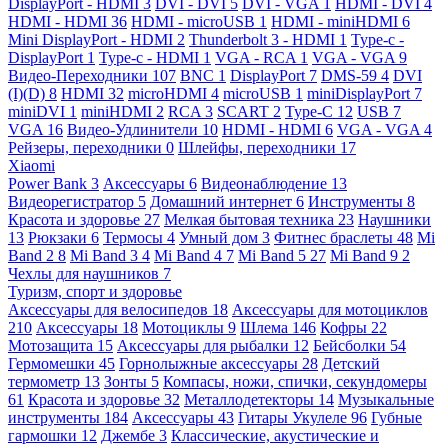
DisplayPort - HDMI
3
DVI - DVI
5
DVI - VGA
1
HDMI - DVI
4
HDMI - HDMI
36
HDMI - microUSB
1
HDMI - miniHDMI
6
Mini DisplayPort - HDMI
2
Thunderbolt 3 - HDMI
1
Type-c -
DisplayPort
1
Type-c - HDMI
1
VGA - RCA
1
VGA - VGA
9
Видео-Переходники
107
BNC
1
DisplayPort
7
DMS-59
4
DVI
(I)(D)
8
HDMI
32
microHDMI
4
microUSB
1
miniDisplayPort
7
miniDVI
1
miniHDMI
2
RCA
3
SCART
2
Type-C
12
USB
7
VGA
16
Видео-Удлинители
10
HDMI - HDMI
6
VGA - VGA
4
Рейзеры, переходники
0
Шлейфы, переходники
17
Xiaomi
Power Bank
3
Аксессуары
6
Видеонаблюдение
13
Видеорегистратор
5
Домашний интернет
6
Инструменты
8
Красота и здоровье
27
Мелкая бытовая техника
23
Наушники
13
Рюкзаки
6
Термосы
4
Умный дом
3
Фитнес браслеты
48
Mi
Band 2
8
Mi Band 3
4
Mi Band 4
7
Mi Band 5
27
Mi Band 9
2
Чехлы для наушников
7
Туризм, спорт и здоровье
Аксессуары для велосипедов
18
Аксессуары для мотоциклов
210
Аксессуары
18
Мотоциклы
9
Шлема
146
Кофры
22
Мотозащита
15
Аксессуары для рыбалки
12
Бейсболки
54
Гермомешки
45
Горнолыжные аксессуары
28
Детский
термометр
13
Зонты
5
Компасы, ножи, спички, секундомеры
61
Красота и здоровье
32
Металлодетекторы
14
Музыкальные
инструменты
184
Аксессуары
43
Гитары Укулеле
96
Губные
гармошки
12
Джембе
3
Классические, акустические и