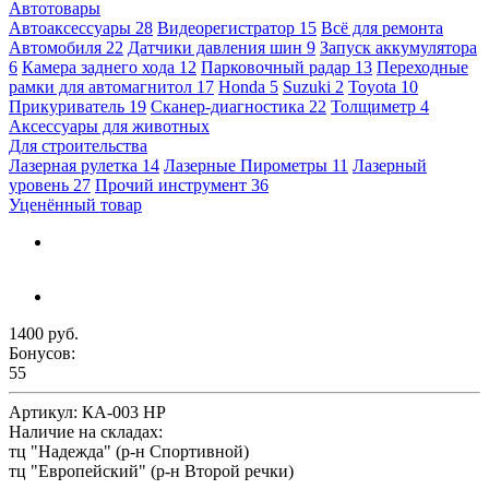
Автотовары
Автоаксессуары
28
Видеорегистратор
15
Всё для ремонта
Автомобиля
22
Датчики давления шин
9
Запуск аккумулятора
6
Камера заднего хода
12
Парковочный радар
13
Переходные
рамки для автомагнитол
17
Honda
5
Suzuki
2
Toyota
10
Прикуриватель
19
Сканер-диагностика
22
Толщиметр
4
Аксессуары для животных
Для строительства
Лазерная рулетка
14
Лазерные Пирометры
11
Лазерный
уровень
27
Прочий инструмент
36
Уценённый товар
1400 руб.
Бонусов:
55
Артикул:
КА-003 HP
Наличие на складах:
тц "Надежда" (р-н Спортивной)
тц "Европейский" (р-н Второй речки)