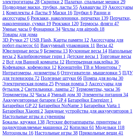
электрогитары
28
Скрипки
2
Палатки, спальные мешки
29
Подводные маски, трубки, ласты
55
Аквашузы
19
Аксессуары
1
Комплекты
4
Ласты
9
Маски
16
Трубки
6
Рации и
аксессуары
6
Рюкзаки, наколенники, перчатки
139
Перчатки,
наколенники, сумки
19
Рюкзаки
120
Термосы, фляги
47
Умные часы
0
Фонарики
34
Чехлы для airpods
18
Товары для дома
3D Ручки
27
USB Flash, Карты памяти
12
Аксессуары для
робот-пылесос
61
Вакуумный упаковщик
11
Весы
42
Ювелирные весы
9
Безмены
13
Кухонные весы
14
Напольные
весы
2
Калибровочные гири
1
Детские весы
1
Торговые весы
2
Всё для Ванной комнаты
12
Интерьерная наклейка
36
Кофеварки, кофемолки
12
Кронштейн ТВ и Мониторы
7
Нитратомеры, дозиметры
6
Отпугиватели, мышеловки
5
ПДУ
для телевизора
72
Полезные штуки
66
Помпа для воды
30
Электрическая помпа
25
Ручная помпа
3
Аксессуары для
бутылок
2
Светильники, лампы
27
Термометры, часы
36
Термометры
32
Часы
4
Умный дом
30
Элементы питания
34
Аккумуляторные батареи GP
4
Батарейки Energizer
1
Батарейки GP
22
Батарейки NoName
3
Батарейки Varta
1
Батарейки Xiaomi
2
Зарядные устройства для аккумуляторов
1
Настольные игры и сувениры
Бокалы, кружки
138
Детские фотоаппараты, принтеры и
радиоуправляемые машинки
22
Копилки
61
Модельки
118
Мотоциклы
16
Настольные игры
38
Прикольные вещи
41