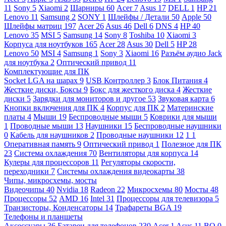
11
Sony
5
Xiaomi
2
Шарниры
60
Acer
7
Asus
17
DELL
1
HP
21
Lenovo
11
Samsung
2
SONY
1
Шлейфы / Детали
50
Apple
50
Шлейфы матриц
197
Acer
26
Asus
46
Dell
6
DNS
4
HP
40
Lenovo
35
MSI
5
Samsung
14
Sony
8
Toshiba
10
Xiaomi
3
Корпуса для ноутбуков
165
Acer
28
Asus
30
Dell
5
HP
28
Lenovo
50
MSI
4
Samsung
1
Sony
3
Xiaomi
16
Разъём аудио Jack
для ноутбука
2
Оптический привод
11
Комплектующие для ПК
Socket LGA на шарах
9
USB Контроллер
3
Блок Питания
4
Жесткие диски, Боксы
9
Бокс для жесткого диска
4
Жесткие
диски
5
Зарядки для мониторов и другое
53
Звуковая карта
6
Кнопки включения для ПК
4
Корпус для ПК
2
Материнские
платы
4
Мыши
19
Беспроводные мыши
5
Коврики для мыши
1
Проводные мыши
13
Наушники
15
Беспроводные наушники
0
Кабель для наушников
2
Проводные наушники
12
1
1
Оперативная память
9
Оптический привод
1
Полезное для ПК
23
Система охлаждения
70
Вентиляторы для корпуса
14
Кулеры для процессоров
11
Регуляторы скорости,
переходники
7
Системы охлаждения видеокарты
38
Чипы, микросхемы, мосты
Видеочипы
40
Nvidia
18
Radeon
22
Микросхемы
80
Мосты
48
Процессоры
52
AMD
16
Intel
31
Процессоры для телевизора
5
Транзисторы, Конденсаторы
14
Трафареты BGA
19
Телефоны и планшеты
Аксессуары
36
Батареи для телефонов
230
Acer
1
Asus
11
BQ
0