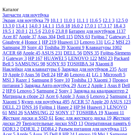
Каталог
Запчасти для ноутбука
Экран для ноутбука
79
10.1
1
11.0
1
11.1
1
11.6
5
12.1
3
12.5
0
13.3
0
13.4
1
14.0
3
14.1
1
15.6
18
16.0
2
17.0
1
17.3
17
18.4
3
19.5
1
20.0
1
21.5
6
23.0
6
23.8
8
Батареи для ноутбуков
1137
Acer
87
Apple
37
Asus
304
Dell
115
DNS
63
Fujitsu
7
Gateway
1
Gigabyte
4
Honor
1
HP
219
Huawei
13
Lenovo
131
LG
2
MSI
23
Samsung
39
Sony
43
Toshiba
39
Xiaomi
9
Клавиатуры
1002
ACER
68
Apple
45
ASUS
231
DELL
56
DNS
35
Fujitsu-Siemens
3
Gateway
3
HP
167
HUAWEI
5
LENOVO
122
MSI
23
Packard
Bell
5
SAMSUNG
98
SONY
93
TOSHIBA
34
Xiaomi
8
Наклейки для клавиатуры
6
Зарядки для ноутбуков
235
Acer
19
Apple
0
Asus
56
Dell
24
HP
46
Lenovo
41
LG
1
Microsoft
5
MSI
3
Razer
1
Samsung
8
Sony
10
Toshiba
13
Xiaomi
3
Провод
питания
5
Зарядка Авто-ноутбук
29
Acer
2
Apple
1
Asus
8
Dell
2
HP
6
Lenovo
5
Samsung
2
Sony
1
Зарядка на квадракоптер
2
Матрицы в сборе
23
Acer
6
Apple
3
Asus
6
Lenovo
2
Samsung
1
Xiaomi
5
Кулер для ноутбука
495
ACER
57
Apple
20
ASUS
123
DELL
23
DNS
16
Fujitsu
1
Hasee
2
HP
94
Huawei
3
LENOVO
61
MSI
26
SAMSUNG
22
SONY
17
TOSHIBA
19
Xiaomi
11
Жесткие диски и SSD
61
Бокс для жесткого диска
19
Жесткие
диски
29
Твердотельные диски SSD
13
Оперативная память
6
DDR3
2
DDR3L
2
DDR4
2
Разъем питания для ноутбука
115
Acer
5
Apple
5
Asus
35
Dell
8
HP
24
Lenovo
19
Msi
1
Samsung