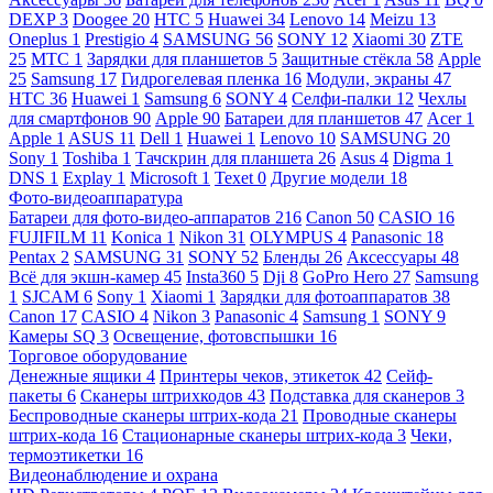
DEXP
3
Doogee
20
HTC
5
Huawei
34
Lenovo
14
Meizu
13
Oneplus
1
Prestigio
4
SAMSUNG
56
SONY
12
Xiaomi
30
ZTE
25
МТС
1
Зарядки для планшетов
5
Защитные стёкла
58
Apple
25
Samsung
17
Гидрогелевая пленка
16
Модули, экраны
47
HTC
36
Huawei
1
Samsung
6
SONY
4
Селфи-палки
12
Чехлы
для смартфонов
90
Apple
90
Батареи для планшетов
47
Acer
1
Apple
1
ASUS
11
Dell
1
Huawei
1
Lenovo
10
SAMSUNG
20
Sony
1
Toshiba
1
Тачскрин для планшета
26
Asus
4
Digma
1
DNS
1
Explay
1
Microsoft
1
Texet
0
Другие модели
18
Фото-видеоаппаратура
Батареи для фото-видео-аппаратов
216
Canon
50
CASIO
16
FUJIFILM
11
Konica
1
Nikon
31
OLYMPUS
4
Panasonic
18
Pentax
2
SAMSUNG
31
SONY
52
Бленды
26
Аксессуары
48
Всё для экшн-камер
45
Insta360
5
Dji
8
GoPro Hero
27
Samsung
1
SJCAM
6
Sony
1
Xiaomi
1
Зарядки для фотоаппаратов
38
Canon
17
CASIO
4
Nikon
3
Panasonic
4
Samsung
1
SONY
9
Камеры SQ
3
Освещение, фотовспышки
16
Торговое оборудование
Денежные ящики
4
Принтеры чеков, этикеток
42
Сейф-
пакеты
6
Сканеры штрихкодов
43
Подставка для сканеров
3
Беспроводные сканеры штрих-кода
21
Проводные сканеры
штрих-кода
16
Стационарные сканеры штрих-кода
3
Чеки,
термоэтикетки
16
Видеонаблюдение и охрана