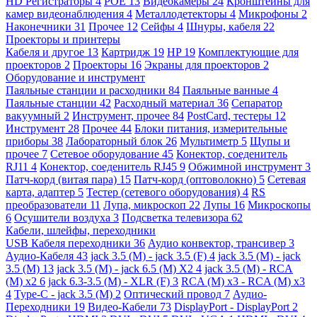
HD Регистраторы
4
POE
13
Видеокамеры
24
Кронштейны для
камер видеонаблюдения
4
Металлодетекторы
4
Микрофоны
2
Наконечники
31
Прочее
12
Сейфы
4
Шнуры, кабеля
22
Проекторы и принтеры
Кабеля и другое
13
Картридж
19
HP
19
Комплектующие для
проекторов
2
Проекторы
16
Экраны для проекторов
2
Оборудование и инструмент
Паяльные станции и расходники
84
Паяльные ванные
4
Паяльные станции
42
Расходный материал
36
Сепаратор
вакуумный
2
Инструмент, прочее
84
PostCard, тестеры
12
Инструмент
28
Прочее
44
Блоки питания, измерительные
приборы
38
Лабораторный блок
26
Мультиметр
5
Щупы и
прочее
7
Сетевое оборудование
45
Конектор, соеденитель
RJ11
4
Конектор, соеденитель RJ45
9
Обжимной инструмент
3
Патч-корд (витая пара)
15
Патч-корд (оптоволокно)
5
Сетевая
карта, адаптер
5
Тестер (сетевого оборудования)
4
RS
преобразователи
11
Лупа, микроскоп
22
Лупы
16
Микроскопы
6
Осушители воздуха
3
Подсветка телевизора
62
Кабели, шлейфы, переходники
USB Кабеля переходники
36
Аудио конвектор, трансивер
3
Аудио-Кабеля
43
jack 3.5 (M) - jack 3.5 (F)
4
jack 3.5 (M) - jack
3.5 (M)
13
jack 3.5 (M) - jack 6.5 (M) X2
4
jack 3.5 (M) - RCA
(M) x2
6
jack 6.3-3.5 (M) - XLR (F)
3
RCA (M) x3 - RCA (M) x3
4
Type-C - jack 3.5 (M)
2
Оптический провод
7
Аудио-
Переходники
19
Видео-Кабели
73
DisplayPort - DisplayPort
2