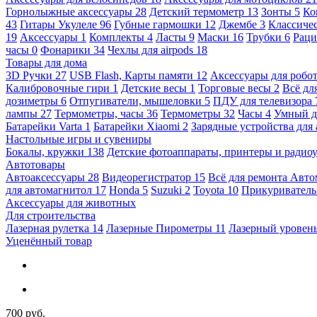
Горнолыжные аксессуары
28
Детский термометр
13
Зонты
5
Ко
43
Гитары Укулеле
96
Губные гармошки
12
Джембе
3
Классичес
19
Аксессуары
1
Комплекты
4
Ласты
9
Маски
16
Трубки
6
Раци
часы
0
Фонарики
34
Чехлы для airpods
18
Товары для дома
3D Ручки
27
USB Flash, Карты памяти
12
Аксессуары для робо
Калибровочные гири
1
Детские весы
1
Торговые весы
2
Всё дл
дозиметры
6
Отпугиватели, мышеловки
5
ПДУ для телевизора
лампы
27
Термометры, часы
36
Термометры
32
Часы
4
Умный 
Батарейки Varta
1
Батарейки Xiaomi
2
Зарядные устройства для
Настольные игры и сувениры
Бокалы, кружки
138
Детские фотоаппараты, принтеры и ради
Автотовары
Автоаксессуары
28
Видеорегистратор
15
Всё для ремонта Авт
для автомагнитол
17
Honda
5
Suzuki
2
Toyota
10
Прикуривател
Аксессуары для животных
Для строительства
Лазерная рулетка
14
Лазерные Пирометры
11
Лазерный уровен
Уценённый товар
700 руб.