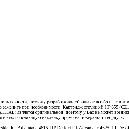
 популярности, поэтому разработчики обращают все больше вни
о заменить при необходимости. Картридж струйный HP 655 (CZ1
Z111AE) является оригинальной, поэтому у Вас не может возник
ы имеют обучающую наклейку прямо на поверхности корпуса.
skjet Ink Advantage 4615, HP Deskjet Ink Advantage 4625, HP Deskj