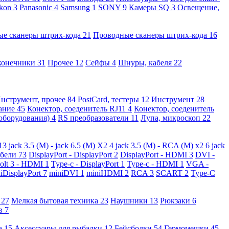
kon
3
Panasonic
4
Samsung
1
SONY
9
Камеры SQ
3
Освещение,
ые сканеры штрих-кода
21
Проводные сканеры штрих-кода
16
конечники
31
Прочее
12
Сейфы
4
Шнуры, кабеля
22
нструмент, прочее
84
PostCard, тестеры
12
Инструмент
28
вание
45
Конектор, соеденитель RJ11
4
Конектор, соеденитель
 оборудования)
4
RS преобразователи
11
Лупа, микроскоп
22
13
jack 3.5 (M) - jack 6.5 (M) X2
4
jack 3.5 (M) - RCA (M) x2
6
jack
абели
73
DisplayPort - DisplayPort
2
DisplayPort - HDMI
3
DVI -
olt 3 - HDMI
1
Type-c - DisplayPort
1
Type-c - HDMI
1
VGA -
iDisplayPort
7
miniDVI
1
miniHDMI
2
RCA
3
SCART
2
Type-C
е
27
Мелкая бытовая техника
23
Наушники
13
Рюкзаки
6
ов
7
а
15
Аксессуары для рыбалки
12
Бейсболки
54
Гермомешки
45