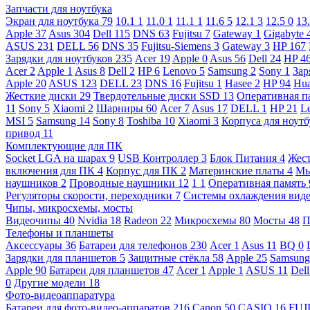
Запчасти для ноутбука
Экран для ноутбука
79
10.1
1
11.0
1
11.1
1
11.6
5
12.1
3
12.5
0
13
Apple
37
Asus
304
Dell
115
DNS
63
Fujitsu
7
Gateway
1
Gigabyte
ASUS
231
DELL
56
DNS
35
Fujitsu-Siemens
3
Gateway
3
HP
167
Зарядки для ноутбуков
235
Acer
19
Apple
0
Asus
56
Dell
24
HP
4
Acer
2
Apple
1
Asus
8
Dell
2
HP
6
Lenovo
5
Samsung
2
Sony
1
Зар
Apple
20
ASUS
123
DELL
23
DNS
16
Fujitsu
1
Hasee
2
HP
94
Hu
Жесткие диски
29
Твердотельные диски SSD
13
Оперативная п
11
Sony
5
Xiaomi
2
Шарниры
60
Acer
7
Asus
17
DELL
1
HP
21
L
MSI
5
Samsung
14
Sony
8
Toshiba
10
Xiaomi
3
Корпуса для ноут
привод
11
Комплектующие для ПК
Socket LGA на шарах
9
USB Контроллер
3
Блок Питания
4
Жест
включения для ПК
4
Корпус для ПК
2
Материнские платы
4
М
наушников
2
Проводные наушники
12
1
1
Оперативная память
Регуляторы скорости, переходники
7
Системы охлаждения вид
Чипы, микросхемы, мосты
Видеочипы
40
Nvidia
18
Radeon
22
Микросхемы
80
Мосты
48
П
Телефоны и планшеты
Аксессуары
36
Батареи для телефонов
230
Acer
1
Asus
11
BQ
0
Зарядки для планшетов
5
Защитные стёкла
58
Apple
25
Samsun
Apple
90
Батареи для планшетов
47
Acer
1
Apple
1
ASUS
11
Del
0
Другие модели
18
Фото-видеоаппаратура
Батареи для фото-видео-аппаратов
216
Canon
50
CASIO
16
FUJ