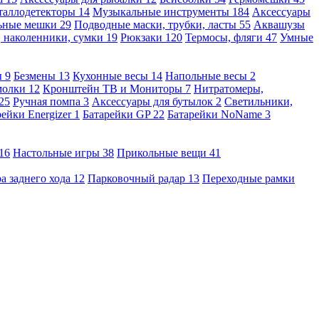
таллодетекторы
14
Музыкальные инструменты
184
Аксессуары
льные мешки
29
Подводные маски, трубки, ласты
55
Аквашузы
, наколенники, сумки
19
Рюкзаки
120
Термосы, фляги
47
Умные
ы
9
Безмены
13
Кухонные весы
14
Напольные весы
2
молки
12
Кронштейн ТВ и Мониторы
7
Нитратомеры,
25
Ручная помпа
3
Аксессуары для бутылок
2
Светильники,
рейки Energizer
1
Батарейки GP
22
Батарейки NoName
3
16
Настольные игры
38
Прикольные вещи
41
а заднего хода
12
Парковочный радар
13
Переходные рамки