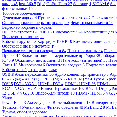
камер
45
Insta360
5
Dji
8
GoPro Hero
27
Samsung
1
SJCAM
6
So
фотовспышки
16
Торговое оборудование
Денежные ящики
4
Принтеры чеков, этикеток
42
Сейф-пакеты
Стационарные сканеры штрих-кода
3
Чеки, термоэтикетки
16
Видеонаблюдение и охрана
HD Регистраторы
4
POE
13
Видеокамеры
24
Кронштейны для 
Проекторы и принтеры
Кабеля и другое
13
Картридж
19
HP
19
Комплектующие для пр
Оборудование и инструмент
Паяльные станции и расходники
84
Паяльные ванные
4
Паяльн
Прочее
44
Блоки питания, измерительные приборы
38
Лаборат
RJ45
9
Обжимной инструмент
3
Патч-корд (витая пара)
15
Патч
Лупы
16
Микроскопы
6
Осушители воздуха
3
Подсветка телев
Кабели, шлейфы, переходники
USB Кабеля переходники
36
Аудио конвектор, трансивер
3
Ауд
6.3-3.5 (M) - XLR (F)
3
RCA (M) x3 - RCA (M) x3
4
Type-C - jack
DVI
5
DVI - VGA
1
HDMI - DVI
4
HDMI - HDMI
36
HDMI - mi
RCA
1
VGA - VGA
9
Видео-Переходники
107
BNC
1
DisplayPo
12
USB
7
VGA
16
Видео-Удлинители
10
HDMI - HDMI
6
VGA 
Xiaomi
Power Bank
3
Аксессуары
6
Видеонаблюдение
13
Видеорегист
Термосы
4
Умный дом
3
Фитнес браслеты
48
Mi Band 2
8
Mi Ba
Туризм, спорт и здоровье
Аксессуары для велосипедов
18
Аксессуары для мотоциклов
21