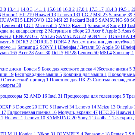
.3
0
13.4
1
14.0
3
14.1
1
15.6
18
16.0
2
17.0
1
17.3
17
18.4
3
19.5
1
2
4
Honor
1
HP
219
Huawei
13
Lenovo
131
LG
2
MSI
23
Samsung
39
HUAWEI
5
LENOVO
122
MSI
23
Packard Bell
5
SAMSUNG
98
S
6
Lenovo
41
LG
1
Microsoft
5
MSI
3
Razer
1
Samsung
8
Sony
10
Tos
ядка на квадракоптер
2
Матрицы в сборе
23
Acer
6
Apple
3
Asus
6
awei
3
LENOVO
61
MSI
26
SAMSUNG
22
SONY
17
TOSHIBA
19
амять
6
DDR3
2
DDR3L
2
DDR4
2
Разъем питания для ноутбука
enovo
11
Samsung
2
SONY
1
Шлейфы / Детали
50
Apple
50
Шлейф
буков
165
Acer
28
Asus
30
Dell
5
HP
28
Lenovo
50
MSI
4
Samsung
1
кие диски, Боксы
9
Бокс для жесткого диска
4
Жесткие диски
5
ыши
19
Беспроводные мыши
5
Коврики для мыши
1
Проводные
9
Оптический привод
1
Полезное для ПК
23
Система охлаждени
еокарты
38
роцессоры
52
AMD
16
Intel
31
Процессоры для телевизора
5
Тра
DEXP
3
Doogee
20
HTC
5
Huawei
34
Lenovo
14
Meizu
13
Oneplus
g
17
Гидрогелевая пленка
16
Модули, экраны
47
HTC
36
Huawei
1
l
1
Huawei
1
Lenovo
10
SAMSUNG
20
Sony
1
Toshiba
1
Тачскрин 
IFILM
11
Konica
1
Nikon
31
OLYMPUS
4
Panasonic
18
Pentax
2
S