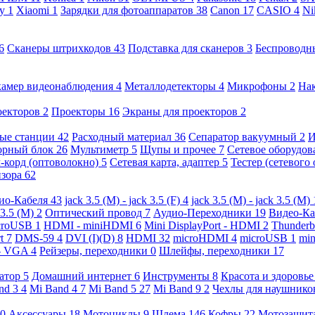
ny
1
Xiaomi
1
Зарядки для фотоаппаратов
38
Canon
17
CASIO
4
Ni
6
Сканеры штрихкодов
43
Подставка для сканеров
3
Беспроводн
камер видеонаблюдения
4
Металлодетекторы
4
Микрофоны
2
На
оекторов
2
Проекторы
16
Экраны для проекторов
2
ые станции
42
Расходный материал
36
Сепаратор вакуумный
2
И
орный блок
26
Мультиметр
5
Щупы и прочее
7
Сетевое оборудо
-корд (оптоволокно)
5
Сетевая карта, адаптер
5
Тестер (сетевого
изора
62
ио-Кабеля
43
jack 3.5 (M) - jack 3.5 (F)
4
jack 3.5 (M) - jack 3.5 (M)
 3.5 (M)
2
Оптический провод
7
Аудио-Переходники
19
Видео-К
croUSB
1
HDMI - miniHDMI
6
Mini DisplayPort - HDMI
2
Thunderb
rt
7
DMS-59
4
DVI (I)(D)
8
HDMI
32
microHDMI
4
microUSB
1
min
- VGA
4
Рейзеры, переходники
0
Шлейфы, переходники
17
ратор
5
Домашний интернет
6
Инструменты
8
Красота и здоровь
nd 3
4
Mi Band 4
7
Mi Band 5
27
Mi Band 9
2
Чехлы для наушник
0
Аксессуары
18
Мотоциклы
9
Шлема
146
Кофры
22
Мотозащит