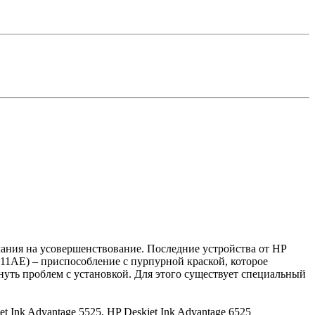
мания на усовершенствование. Последние устройства от HP
11AE) – приспособление с пурпурной краской, которое
нуть проблем с установкой. Для этого существует специальный
et Ink Advantage 5525, HP Deskjet Ink Advantage 6525