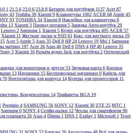
0.0
1
21.5
6
23.0
6
23.8
8
Батареи для ноутбуков
1137
Acer
87
Sony
43
Toshiba
39
Xiaomi
9
Клавиатуры
1002
ACER
68
Apple
45
ONY
93
TOSHIBA
34
Xiaomi
8
Наклейки для клавиатуры
6
hiba
13
Xiaomi
3
Провод питания
5
Зарядка Авто-ноутбук
29
Lenovo
2
Samsung
1
Xiaomi
5
Кулер для ноутбука
495
ACER
57
Xiaomi
11
Жесткие диски и SSD
61
Бокс для жесткого диска
19
115
Acer
5
Apple
5
Asus
35
Dell
8
HP
24
Lenovo
19
Msi
1
Samsung
ы матриц
197
Acer
26
Asus
46
Dell
6
DNS
4
HP
40
Lenovo
35
Sony
3
Xiaomi
16
Разъём аудио Jack для ноутбука
2
Оптический
Зарядки для мониторов и другое
53
Звуковая карта
6
Кнопки
 мыши
13
Наушники
15
Беспроводные наушники
0
Кабель для
я
70
Вентиляторы для корпуса
14
Кулеры для процессоров
11
нзисторы, Конденсаторы
14
Трафареты BGA
19
1
Prestigio
4
SAMSUNG
56
SONY
12
Xiaomi
30
ZTE
25
МТС
1
Samsung
6
SONY
4
Селфи-палки
12
Чехлы для смартфонов
90
для планшета
26
Asus
4
Digma
1
DNS
1
Explay
1
Microsoft
1
Texet
AMSUNG
31
SONY
52
Бленды
26
Аксессуары
48
Всё для экшн-