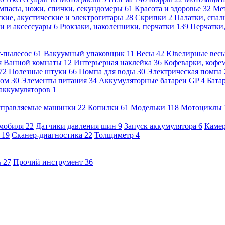
мпасы, ножи, спички, секундомеры
61
Красота и здоровье
32
Ме
кие, акустические и электрогитары
28
Скрипки
2
Палатки, спа
и и аксессуары
6
Рюкзаки, наколенники, перчатки
139
Перчатки
т-пылесос
61
Вакуумный упаковщик
11
Весы
42
Ювелирные вес
я Ванной комнаты
12
Интерьерная наклейка
36
Кофеварки, кофе
72
Полезные штуки
66
Помпа для воды
30
Электрическая помпа
дом
30
Элементы питания
34
Аккумуляторные батареи GP
4
Бата
 аккумуляторов
1
оуправляемые машинки
22
Копилки
61
Модельки
118
Мотоциклы
омобиля
22
Датчики давления шин
9
Запуск аккумулятора
6
Камер
ь
19
Сканер-диагностика
22
Толщиметр
4
ь
27
Прочий инструмент
36