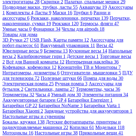
электрогитары
28
Скрипки
2
Палатки, спальные мешки
29
Подводные маски, трубки, ласты
55
Аквашузы
19
Аксессуары
1
Комплекты
4
Ласты
9
Маски
16
Трубки
6
Рации и
аксессуары
6
Рюкзаки, наколенники, перчатки
139
Перчатки,
наколенники, сумки
19
Рюкзаки
120
Термосы, фляги
47
Умные часы
0
Фонарики
34
Чехлы для airpods
18
Товары для дома
3D Ручки
27
USB Flash, Карты памяти
12
Аксессуары для
робот-пылесос
61
Вакуумный упаковщик
11
Весы
42
Ювелирные весы
9
Безмены
13
Кухонные весы
14
Напольные
весы
2
Калибровочные гири
1
Детские весы
1
Торговые весы
2
Всё для Ванной комнаты
12
Интерьерная наклейка
36
Кофеварки, кофемолки
12
Кронштейн ТВ и Мониторы
7
Нитратомеры, дозиметры
6
Отпугиватели, мышеловки
5
ПДУ
для телевизора
72
Полезные штуки
66
Помпа для воды
30
Электрическая помпа
25
Ручная помпа
3
Аксессуары для
бутылок
2
Светильники, лампы
27
Термометры, часы
36
Термометры
32
Часы
4
Умный дом
30
Элементы питания
34
Аккумуляторные батареи GP
4
Батарейки Energizer
1
Батарейки GP
22
Батарейки NoName
3
Батарейки Varta
1
Батарейки Xiaomi
2
Зарядные устройства для аккумуляторов
1
Настольные игры и сувениры
Бокалы, кружки
138
Детские фотоаппараты, принтеры и
радиоуправляемые машинки
22
Копилки
61
Модельки
118
Мотоциклы
16
Настольные игры
38
Прикольные вещи
41