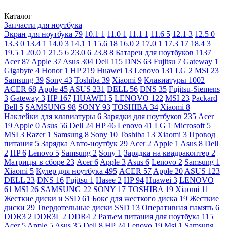
Каталог
Запчасти для ноутбука
Экран для ноутбука
79
10.1
1
11.0
1
11.1
1
11.6
5
12.1
3
12.5
0
13.3
0
13.4
1
14.0
3
14.1
1
15.6
18
16.0
2
17.0
1
17.3
17
18.4
3
19.5
1
20.0
1
21.5
6
23.0
6
23.8
8
Батареи для ноутбуков
1137
Acer
87
Apple
37
Asus
304
Dell
115
DNS
63
Fujitsu
7
Gateway
1
Gigabyte
4
Honor
1
HP
219
Huawei
13
Lenovo
131
LG
2
MSI
23
Samsung
39
Sony
43
Toshiba
39
Xiaomi
9
Клавиатуры
1002
ACER
68
Apple
45
ASUS
231
DELL
56
DNS
35
Fujitsu-Siemens
3
Gateway
3
HP
167
HUAWEI
5
LENOVO
122
MSI
23
Packard
Bell
5
SAMSUNG
98
SONY
93
TOSHIBA
34
Xiaomi
8
Наклейки для клавиатуры
6
Зарядки для ноутбуков
235
Acer
19
Apple
0
Asus
56
Dell
24
HP
46
Lenovo
41
LG
1
Microsoft
5
MSI
3
Razer
1
Samsung
8
Sony
10
Toshiba
13
Xiaomi
3
Провод
питания
5
Зарядка Авто-ноутбук
29
Acer
2
Apple
1
Asus
8
Dell
2
HP
6
Lenovo
5
Samsung
2
Sony
1
Зарядка на квадракоптер
2
Матрицы в сборе
23
Acer
6
Apple
3
Asus
6
Lenovo
2
Samsung
1
Xiaomi
5
Кулер для ноутбука
495
ACER
57
Apple
20
ASUS
123
DELL
23
DNS
16
Fujitsu
1
Hasee
2
HP
94
Huawei
3
LENOVO
61
MSI
26
SAMSUNG
22
SONY
17
TOSHIBA
19
Xiaomi
11
Жесткие диски и SSD
61
Бокс для жесткого диска
19
Жесткие
диски
29
Твердотельные диски SSD
13
Оперативная память
6
DDR3
2
DDR3L
2
DDR4
2
Разъем питания для ноутбука
115
Acer
5
Apple
5
Asus
35
Dell
8
HP
24
Lenovo
19
Msi
1
Samsung