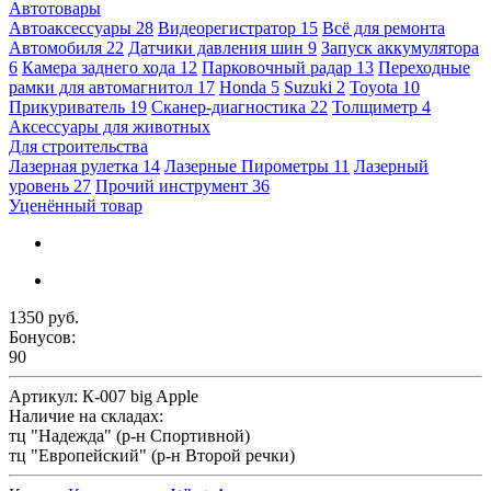
Автотовары
Автоаксессуары
28
Видеорегистратор
15
Всё для ремонта
Автомобиля
22
Датчики давления шин
9
Запуск аккумулятора
6
Камера заднего хода
12
Парковочный радар
13
Переходные
рамки для автомагнитол
17
Honda
5
Suzuki
2
Toyota
10
Прикуриватель
19
Сканер-диагностика
22
Толщиметр
4
Аксессуары для животных
Для строительства
Лазерная рулетка
14
Лазерные Пирометры
11
Лазерный
уровень
27
Прочий инструмент
36
Уценённый товар
1350 руб.
Бонусов:
90
Артикул:
К-007 big Apple
Наличие на складах:
тц "Надежда" (р-н Спортивной)
тц "Европейский" (р-н Второй речки)