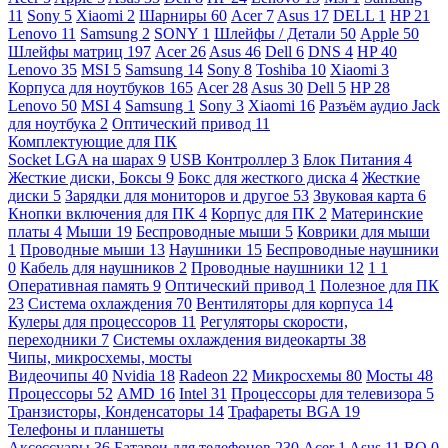
11
Sony
5
Xiaomi
2
Шарниры
60
Acer
7
Asus
17
DELL
1
HP
21
Lenovo
11
Samsung
2
SONY
1
Шлейфы / Детали
50
Apple
50
Шлейфы матриц
197
Acer
26
Asus
46
Dell
6
DNS
4
HP
40
Lenovo
35
MSI
5
Samsung
14
Sony
8
Toshiba
10
Xiaomi
3
Корпуса для ноутбуков
165
Acer
28
Asus
30
Dell
5
HP
28
Lenovo
50
MSI
4
Samsung
1
Sony
3
Xiaomi
16
Разъём аудио Jack
для ноутбука
2
Оптический привод
11
Комплектующие для ПК
Socket LGA на шарах
9
USB Контроллер
3
Блок Питания
4
Жесткие диски, Боксы
9
Бокс для жесткого диска
4
Жесткие
диски
5
Зарядки для мониторов и другое
53
Звуковая карта
6
Кнопки включения для ПК
4
Корпус для ПК
2
Материнские
платы
4
Мыши
19
Беспроводные мыши
5
Коврики для мыши
1
Проводные мыши
13
Наушники
15
Беспроводные наушники
0
Кабель для наушников
2
Проводные наушники
12
1
1
Оперативная память
9
Оптический привод
1
Полезное для ПК
23
Система охлаждения
70
Вентиляторы для корпуса
14
Кулеры для процессоров
11
Регуляторы скорости,
переходники
7
Системы охлаждения видеокарты
38
Чипы, микросхемы, мосты
Видеочипы
40
Nvidia
18
Radeon
22
Микросхемы
80
Мосты
48
Процессоры
52
AMD
16
Intel
31
Процессоры для телевизора
5
Транзисторы, Конденсаторы
14
Трафареты BGA
19
Телефоны и планшеты
Аксессуары
36
Батареи для телефонов
230
Acer
1
Asus
11
BQ
0