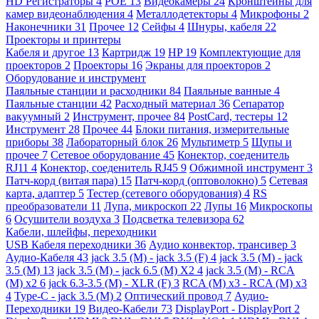
HD Регистраторы
4
POE
13
Видеокамеры
24
Кронштейны для
камер видеонаблюдения
4
Металлодетекторы
4
Микрофоны
2
Наконечники
31
Прочее
12
Сейфы
4
Шнуры, кабеля
22
Проекторы и принтеры
Кабеля и другое
13
Картридж
19
HP
19
Комплектующие для
проекторов
2
Проекторы
16
Экраны для проекторов
2
Оборудование и инструмент
Паяльные станции и расходники
84
Паяльные ванные
4
Паяльные станции
42
Расходный материал
36
Сепаратор
вакуумный
2
Инструмент, прочее
84
PostCard, тестеры
12
Инструмент
28
Прочее
44
Блоки питания, измерительные
приборы
38
Лабораторный блок
26
Мультиметр
5
Щупы и
прочее
7
Сетевое оборудование
45
Конектор, соеденитель
RJ11
4
Конектор, соеденитель RJ45
9
Обжимной инструмент
3
Патч-корд (витая пара)
15
Патч-корд (оптоволокно)
5
Сетевая
карта, адаптер
5
Тестер (сетевого оборудования)
4
RS
преобразователи
11
Лупа, микроскоп
22
Лупы
16
Микроскопы
6
Осушители воздуха
3
Подсветка телевизора
62
Кабели, шлейфы, переходники
USB Кабеля переходники
36
Аудио конвектор, трансивер
3
Аудио-Кабеля
43
jack 3.5 (M) - jack 3.5 (F)
4
jack 3.5 (M) - jack
3.5 (M)
13
jack 3.5 (M) - jack 6.5 (M) X2
4
jack 3.5 (M) - RCA
(M) x2
6
jack 6.3-3.5 (M) - XLR (F)
3
RCA (M) x3 - RCA (M) x3
4
Type-C - jack 3.5 (M)
2
Оптический провод
7
Аудио-
Переходники
19
Видео-Кабели
73
DisplayPort - DisplayPort
2