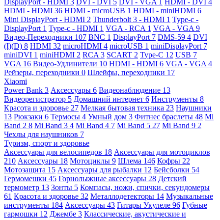
DisplayPort - HDMI
3
DVI - DVI
5
DVI - VGA
1
HDMI - DVI
4
HDMI - HDMI
36
HDMI - microUSB
1
HDMI - miniHDMI
6
Mini DisplayPort - HDMI
2
Thunderbolt 3 - HDMI
1
Type-c -
DisplayPort
1
Type-c - HDMI
1
VGA - RCA
1
VGA - VGA
9
Видео-Переходники
107
BNC
1
DisplayPort
7
DMS-59
4
DVI
(I)(D)
8
HDMI
32
microHDMI
4
microUSB
1
miniDisplayPort
7
miniDVI
1
miniHDMI
2
RCA
3
SCART
2
Type-C
12
USB
7
VGA
16
Видео-Удлинители
10
HDMI - HDMI
6
VGA - VGA
4
Рейзеры, переходники
0
Шлейфы, переходники
17
Xiaomi
Power Bank
3
Аксессуары
6
Видеонаблюдение
13
Видеорегистратор
5
Домашний интернет
6
Инструменты
8
Красота и здоровье
27
Мелкая бытовая техника
23
Наушники
13
Рюкзаки
6
Термосы
4
Умный дом
3
Фитнес браслеты
48
Mi
Band 2
8
Mi Band 3
4
Mi Band 4
7
Mi Band 5
27
Mi Band 9
2
Чехлы для наушников
7
Туризм, спорт и здоровье
Аксессуары для велосипедов
18
Аксессуары для мотоциклов
210
Аксессуары
18
Мотоциклы
9
Шлема
146
Кофры
22
Мотозащита
15
Аксессуары для рыбалки
12
Бейсболки
54
Гермомешки
45
Горнолыжные аксессуары
28
Детский
термометр
13
Зонты
5
Компасы, ножи, спички, секундомеры
61
Красота и здоровье
32
Металлодетекторы
14
Музыкальные
инструменты
184
Аксессуары
43
Гитары Укулеле
96
Губные
гармошки
12
Джембе
3
Классические, акустические и