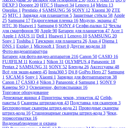
DEXP
3
Doogee
20
HTC
5
Huawei
34
Lenovo
14
Meizu
13
Oneplus
1
Prestigio
4
SAMSUNG
56
SONY
12
Xiaomi
30
ZTE
25
МТС
1
Зарядки для планшетов
5
Защитные стёкла
58
Apple
25
Samsung
17
Гидрогелевая пленка
16
Модули, экраны
47
HTC
36
Huawei
1
Samsung
6
SONY
4
Селфи-палки
12
Чехлы
для смартфонов
90
Apple
90
Батареи для планшетов
47
Acer
1
Apple
1
ASUS
11
Dell
1
Huawei
1
Lenovo
10
SAMSUNG
20
Sony
1
Toshiba
1
Тачскрин для планшета
26
Asus
4
Digma
1
DNS
1
Explay
1
Microsoft
1
Texet
0
Другие модели
18
Фото-видеоаппаратура
Батареи для фото-видео-аппаратов
216
Canon
50
CASIO
16
FUJIFILM
11
Konica
1
Nikon
31
OLYMPUS
4
Panasonic
18
Pentax
2
SAMSUNG
31
SONY
52
Бленды
26
Аксессуары
48
Всё для экшн-камер
45
Insta360
5
Dji
8
GoPro Hero
27
Samsung
1
SJCAM
6
Sony
1
Xiaomi
1
Зарядки для фотоаппаратов
38
Canon
17
CASIO
4
Nikon
3
Panasonic
4
Samsung
1
SONY
9
Камеры SQ
3
Освещение, фотовспышки
16
Торговое оборудование
Денежные ящики
4
Принтеры чеков, этикеток
42
Сейф-
пакеты
6
Сканеры штрихкодов
43
Подставка для сканеров
3
Беспроводные сканеры штрих-кода
21
Проводные сканеры
штрих-кода
16
Стационарные сканеры штрих-кода
3
Чеки,
термоэтикетки
16
Видеонаблюдение и охрана