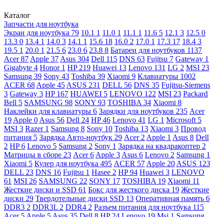
Каталог
Запчасти для ноутбука
Экран для ноутбука
79
10.1
1
11.0
1
11.1
1
11.6
5
12.1
3
12.5
0
13.3
0
13.4
1
14.0
3
14.1
1
15.6
18
16.0
2
17.0
1
17.3
17
18.4
3
19.5
1
20.0
1
21.5
6
23.0
6
23.8
8
Батареи для ноутбуков
1137
Acer
87
Apple
37
Asus
304
Dell
115
DNS
63
Fujitsu
7
Gateway
1
Gigabyte
4
Honor
1
HP
219
Huawei
13
Lenovo
131
LG
2
MSI
23
Samsung
39
Sony
43
Toshiba
39
Xiaomi
9
Клавиатуры
1002
ACER
68
Apple
45
ASUS
231
DELL
56
DNS
35
Fujitsu-Siemens
3
Gateway
3
HP
167
HUAWEI
5
LENOVO
122
MSI
23
Packard
Bell
5
SAMSUNG
98
SONY
93
TOSHIBA
34
Xiaomi
8
Наклейки для клавиатуры
6
Зарядки для ноутбуков
235
Acer
19
Apple
0
Asus
56
Dell
24
HP
46
Lenovo
41
LG
1
Microsoft
5
MSI
3
Razer
1
Samsung
8
Sony
10
Toshiba
13
Xiaomi
3
Провод
питания
5
Зарядка Авто-ноутбук
29
Acer
2
Apple
1
Asus
8
Dell
2
HP
6
Lenovo
5
Samsung
2
Sony
1
Зарядка на квадракоптер
2
Матрицы в сборе
23
Acer
6
Apple
3
Asus
6
Lenovo
2
Samsung
1
Xiaomi
5
Кулер для ноутбука
495
ACER
57
Apple
20
ASUS
123
DELL
23
DNS
16
Fujitsu
1
Hasee
2
HP
94
Huawei
3
LENOVO
61
MSI
26
SAMSUNG
22
SONY
17
TOSHIBA
19
Xiaomi
11
Жесткие диски и SSD
61
Бокс для жесткого диска
19
Жесткие
диски
29
Твердотельные диски SSD
13
Оперативная память
6
DDR3
2
DDR3L
2
DDR4
2
Разъем питания для ноутбука
115
Acer
5
Apple
5
Asus
35
Dell
8
HP
24
Lenovo
19
Msi
1
Samsung