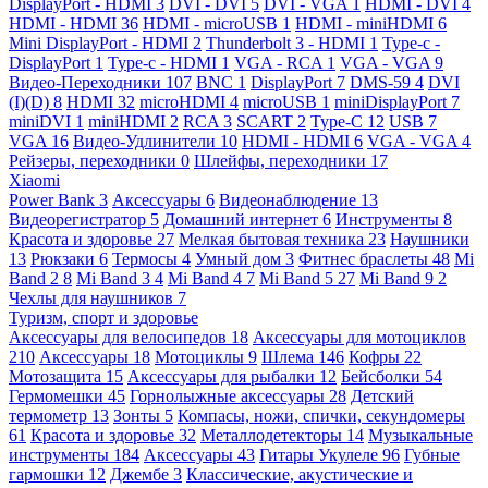
DisplayPort - HDMI
3
DVI - DVI
5
DVI - VGA
1
HDMI - DVI
4
HDMI - HDMI
36
HDMI - microUSB
1
HDMI - miniHDMI
6
Mini DisplayPort - HDMI
2
Thunderbolt 3 - HDMI
1
Type-c -
DisplayPort
1
Type-c - HDMI
1
VGA - RCA
1
VGA - VGA
9
Видео-Переходники
107
BNC
1
DisplayPort
7
DMS-59
4
DVI
(I)(D)
8
HDMI
32
microHDMI
4
microUSB
1
miniDisplayPort
7
miniDVI
1
miniHDMI
2
RCA
3
SCART
2
Type-C
12
USB
7
VGA
16
Видео-Удлинители
10
HDMI - HDMI
6
VGA - VGA
4
Рейзеры, переходники
0
Шлейфы, переходники
17
Xiaomi
Power Bank
3
Аксессуары
6
Видеонаблюдение
13
Видеорегистратор
5
Домашний интернет
6
Инструменты
8
Красота и здоровье
27
Мелкая бытовая техника
23
Наушники
13
Рюкзаки
6
Термосы
4
Умный дом
3
Фитнес браслеты
48
Mi
Band 2
8
Mi Band 3
4
Mi Band 4
7
Mi Band 5
27
Mi Band 9
2
Чехлы для наушников
7
Туризм, спорт и здоровье
Аксессуары для велосипедов
18
Аксессуары для мотоциклов
210
Аксессуары
18
Мотоциклы
9
Шлема
146
Кофры
22
Мотозащита
15
Аксессуары для рыбалки
12
Бейсболки
54
Гермомешки
45
Горнолыжные аксессуары
28
Детский
термометр
13
Зонты
5
Компасы, ножи, спички, секундомеры
61
Красота и здоровье
32
Металлодетекторы
14
Музыкальные
инструменты
184
Аксессуары
43
Гитары Укулеле
96
Губные
гармошки
12
Джембе
3
Классические, акустические и