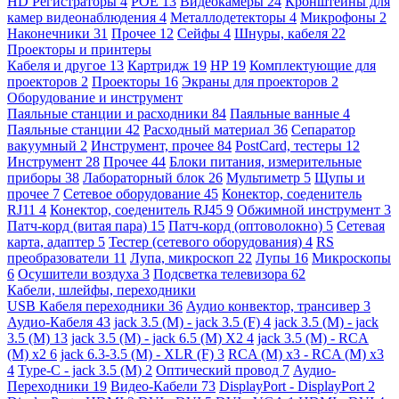
HD Регистраторы
4
POE
13
Видеокамеры
24
Кронштейны для
камер видеонаблюдения
4
Металлодетекторы
4
Микрофоны
2
Наконечники
31
Прочее
12
Сейфы
4
Шнуры, кабеля
22
Проекторы и принтеры
Кабеля и другое
13
Картридж
19
HP
19
Комплектующие для
проекторов
2
Проекторы
16
Экраны для проекторов
2
Оборудование и инструмент
Паяльные станции и расходники
84
Паяльные ванные
4
Паяльные станции
42
Расходный материал
36
Сепаратор
вакуумный
2
Инструмент, прочее
84
PostCard, тестеры
12
Инструмент
28
Прочее
44
Блоки питания, измерительные
приборы
38
Лабораторный блок
26
Мультиметр
5
Щупы и
прочее
7
Сетевое оборудование
45
Конектор, соеденитель
RJ11
4
Конектор, соеденитель RJ45
9
Обжимной инструмент
3
Патч-корд (витая пара)
15
Патч-корд (оптоволокно)
5
Сетевая
карта, адаптер
5
Тестер (сетевого оборудования)
4
RS
преобразователи
11
Лупа, микроскоп
22
Лупы
16
Микроскопы
6
Осушители воздуха
3
Подсветка телевизора
62
Кабели, шлейфы, переходники
USB Кабеля переходники
36
Аудио конвектор, трансивер
3
Аудио-Кабеля
43
jack 3.5 (M) - jack 3.5 (F)
4
jack 3.5 (M) - jack
3.5 (M)
13
jack 3.5 (M) - jack 6.5 (M) X2
4
jack 3.5 (M) - RCA
(M) x2
6
jack 6.3-3.5 (M) - XLR (F)
3
RCA (M) x3 - RCA (M) x3
4
Type-C - jack 3.5 (M)
2
Оптический провод
7
Аудио-
Переходники
19
Видео-Кабели
73
DisplayPort - DisplayPort
2