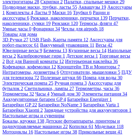
электрогитары
28
Скрипки
2
Палатки, спальные мешки
29
Подводные маски, трубки, ласты
55
Аквашузы
19
Аксессуары
1
Комплекты
4
Ласты
9
Маски
16
Трубки
6
Рации и
аксессуары
6
Рюкзаки, наколенники, перчатки
139
Перчатки,
наколенники, сумки
19
Рюкзаки
120
Термосы, фляги
47
Умные часы
0
Фонарики
34
Чехлы для airpods
18
Товары для дома
3D Ручки
27
USB Flash, Карты памяти
12
Аксессуары для
робот-пылесос
61
Вакуумный упаковщик
11
Весы
42
Ювелирные весы
9
Безмены
13
Кухонные весы
14
Напольные
весы
2
Калибровочные гири
1
Детские весы
1
Торговые весы
2
Всё для Ванной комнаты
12
Интерьерная наклейка
36
Кофеварки, кофемолки
12
Кронштейн ТВ и Мониторы
7
Нитратомеры, дозиметры
6
Отпугиватели, мышеловки
5
ПДУ
для телевизора
72
Полезные штуки
66
Помпа для воды
30
Электрическая помпа
25
Ручная помпа
3
Аксессуары для
бутылок
2
Светильники, лампы
27
Термометры, часы
36
Термометры
32
Часы
4
Умный дом
30
Элементы питания
34
Аккумуляторные батареи GP
4
Батарейки Energizer
1
Батарейки GP
22
Батарейки NoName
3
Батарейки Varta
1
Батарейки Xiaomi
2
Зарядные устройства для аккумуляторов
1
Настольные игры и сувениры
Бокалы, кружки
138
Детские фотоаппараты, принтеры и
радиоуправляемые машинки
22
Копилки
61
Модельки
118
Мотоциклы
16
Настольные игры
38
Прикольные вещи
41