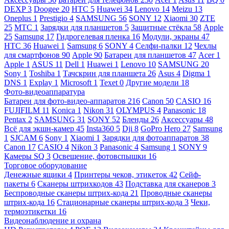
DEXP
3
Doogee
20
HTC
5
Huawei
34
Lenovo
14
Meizu
13
Oneplus
1
Prestigio
4
SAMSUNG
56
SONY
12
Xiaomi
30
ZTE
25
МТС
1
Зарядки для планшетов
5
Защитные стёкла
58
Apple
25
Samsung
17
Гидрогелевая пленка
16
Модули, экраны
47
HTC
36
Huawei
1
Samsung
6
SONY
4
Селфи-палки
12
Чехлы
для смартфонов
90
Apple
90
Батареи для планшетов
47
Acer
1
Apple
1
ASUS
11
Dell
1
Huawei
1
Lenovo
10
SAMSUNG
20
Sony
1
Toshiba
1
Тачскрин для планшета
26
Asus
4
Digma
1
DNS
1
Explay
1
Microsoft
1
Texet
0
Другие модели
18
Фото-видеоаппаратура
Батареи для фото-видео-аппаратов
216
Canon
50
CASIO
16
FUJIFILM
11
Konica
1
Nikon
31
OLYMPUS
4
Panasonic
18
Pentax
2
SAMSUNG
31
SONY
52
Бленды
26
Аксессуары
48
Всё для экшн-камер
45
Insta360
5
Dji
8
GoPro Hero
27
Samsung
1
SJCAM
6
Sony
1
Xiaomi
1
Зарядки для фотоаппаратов
38
Canon
17
CASIO
4
Nikon
3
Panasonic
4
Samsung
1
SONY
9
Камеры SQ
3
Освещение, фотовспышки
16
Торговое оборудование
Денежные ящики
4
Принтеры чеков, этикеток
42
Сейф-
пакеты
6
Сканеры штрихкодов
43
Подставка для сканеров
3
Беспроводные сканеры штрих-кода
21
Проводные сканеры
штрих-кода
16
Стационарные сканеры штрих-кода
3
Чеки,
термоэтикетки
16
Видеонаблюдение и охрана