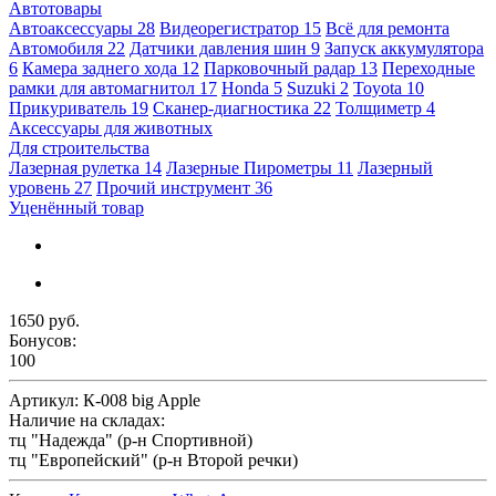
Автотовары
Автоаксессуары
28
Видеорегистратор
15
Всё для ремонта
Автомобиля
22
Датчики давления шин
9
Запуск аккумулятора
6
Камера заднего хода
12
Парковочный радар
13
Переходные
рамки для автомагнитол
17
Honda
5
Suzuki
2
Toyota
10
Прикуриватель
19
Сканер-диагностика
22
Толщиметр
4
Аксессуары для животных
Для строительства
Лазерная рулетка
14
Лазерные Пирометры
11
Лазерный
уровень
27
Прочий инструмент
36
Уценённый товар
1650 руб.
Бонусов:
100
Артикул:
К-008 big Apple
Наличие на складах:
тц "Надежда" (р-н Спортивной)
тц "Европейский" (р-н Второй речки)