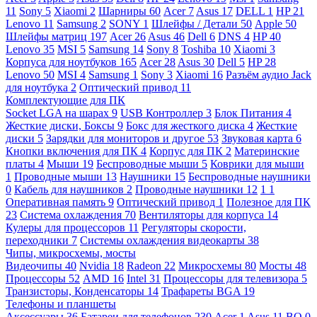
11
Sony
5
Xiaomi
2
Шарниры
60
Acer
7
Asus
17
DELL
1
HP
21
Lenovo
11
Samsung
2
SONY
1
Шлейфы / Детали
50
Apple
50
Шлейфы матриц
197
Acer
26
Asus
46
Dell
6
DNS
4
HP
40
Lenovo
35
MSI
5
Samsung
14
Sony
8
Toshiba
10
Xiaomi
3
Корпуса для ноутбуков
165
Acer
28
Asus
30
Dell
5
HP
28
Lenovo
50
MSI
4
Samsung
1
Sony
3
Xiaomi
16
Разъём аудио Jack
для ноутбука
2
Оптический привод
11
Комплектующие для ПК
Socket LGA на шарах
9
USB Контроллер
3
Блок Питания
4
Жесткие диски, Боксы
9
Бокс для жесткого диска
4
Жесткие
диски
5
Зарядки для мониторов и другое
53
Звуковая карта
6
Кнопки включения для ПК
4
Корпус для ПК
2
Материнские
платы
4
Мыши
19
Беспроводные мыши
5
Коврики для мыши
1
Проводные мыши
13
Наушники
15
Беспроводные наушники
0
Кабель для наушников
2
Проводные наушники
12
1
1
Оперативная память
9
Оптический привод
1
Полезное для ПК
23
Система охлаждения
70
Вентиляторы для корпуса
14
Кулеры для процессоров
11
Регуляторы скорости,
переходники
7
Системы охлаждения видеокарты
38
Чипы, микросхемы, мосты
Видеочипы
40
Nvidia
18
Radeon
22
Микросхемы
80
Мосты
48
Процессоры
52
AMD
16
Intel
31
Процессоры для телевизора
5
Транзисторы, Конденсаторы
14
Трафареты BGA
19
Телефоны и планшеты
Аксессуары
36
Батареи для телефонов
230
Acer
1
Asus
11
BQ
0