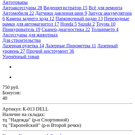
Автотовары
Автоаксессуары
28
Видеорегистратор
15
Всё для ремонта
Автомобиля
22
Датчики давления шин
9
Запуск аккумулятора
6
Камера заднего хода
12
Парковочный радар
13
Переходные
рамки для автомагнитол
17
Honda
5
Suzuki
2
Toyota
10
Прикуриватель
19
Сканер-диагностика
22
Толщиметр
4
Аксессуары для животных
Для строительства
Лазерная рулетка
14
Лазерные Пирометры
11
Лазерный
уровень
27
Прочий инструмент
36
Уценённый товар
750 руб.
Бонусов:
40
Артикул:
К-013 DELL
Наличие на складах:
тц "Надежда" (р-н Спортивной)
тц "Европейский" (р-н Второй речки)