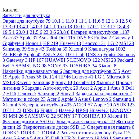
Каталог
Запчасти для ноутбука
Экран для ноутбука
79
10.1
1
11.0
1
11.1
1
11.6
5
12.1
3
12.5
0
13.3
0
13.4
1
14.0
3
14.1
1
15.6
18
16.0
2
17.0
1
17.3
17
18.4
3
19.5
1
20.0
1
21.5
6
23.0
6
23.8
8
Батареи для ноутбуков
1137
Acer
87
Apple
37
Asus
304
Dell
115
DNS
63
Fujitsu
7
Gateway
1
Gigabyte
4
Honor
1
HP
219
Huawei
13
Lenovo
131
LG
2
MSI
23
Samsung
39
Sony
43
Toshiba
39
Xiaomi
9
Клавиатуры
1002
ACER
68
Apple
45
ASUS
231
DELL
56
DNS
35
Fujitsu-Siemens
3
Gateway
3
HP
167
HUAWEI
5
LENOVO
122
MSI
23
Packard
Bell
5
SAMSUNG
98
SONY
93
TOSHIBA
34
Xiaomi
8
Наклейки для клавиатуры
6
Зарядки для ноутбуков
235
Acer
19
Apple
0
Asus
56
Dell
24
HP
46
Lenovo
41
LG
1
Microsoft
5
MSI
3
Razer
1
Samsung
8
Sony
10
Toshiba
13
Xiaomi
3
Провод
питания
5
Зарядка Авто-ноутбук
29
Acer
2
Apple
1
Asus
8
Dell
2
HP
6
Lenovo
5
Samsung
2
Sony
1
Зарядка на квадракоптер
2
Матрицы в сборе
23
Acer
6
Apple
3
Asus
6
Lenovo
2
Samsung
1
Xiaomi
5
Кулер для ноутбука
495
ACER
57
Apple
20
ASUS
123
DELL
23
DNS
16
Fujitsu
1
Hasee
2
HP
94
Huawei
3
LENOVO
61
MSI
26
SAMSUNG
22
SONY
17
TOSHIBA
19
Xiaomi
11
Жесткие диски и SSD
61
Бокс для жесткого диска
19
Жесткие
диски
29
Твердотельные диски SSD
13
Оперативная память
6
DDR3
2
DDR3L
2
DDR4
2
Разъем питания для ноутбука
115
Acer
5
Apple
5
Asus
35
Dell
8
HP
24
Lenovo
19
Msi
1
Samsung