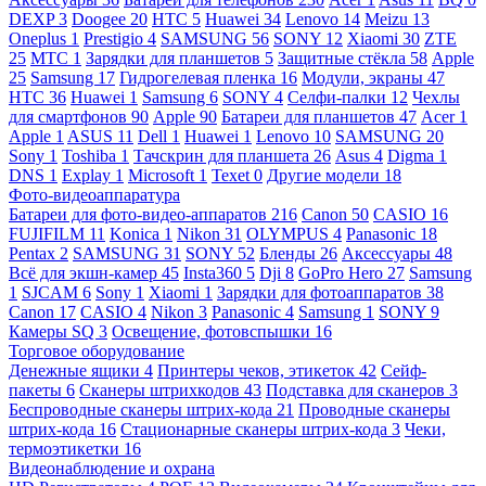
DEXP
3
Doogee
20
HTC
5
Huawei
34
Lenovo
14
Meizu
13
Oneplus
1
Prestigio
4
SAMSUNG
56
SONY
12
Xiaomi
30
ZTE
25
МТС
1
Зарядки для планшетов
5
Защитные стёкла
58
Apple
25
Samsung
17
Гидрогелевая пленка
16
Модули, экраны
47
HTC
36
Huawei
1
Samsung
6
SONY
4
Селфи-палки
12
Чехлы
для смартфонов
90
Apple
90
Батареи для планшетов
47
Acer
1
Apple
1
ASUS
11
Dell
1
Huawei
1
Lenovo
10
SAMSUNG
20
Sony
1
Toshiba
1
Тачскрин для планшета
26
Asus
4
Digma
1
DNS
1
Explay
1
Microsoft
1
Texet
0
Другие модели
18
Фото-видеоаппаратура
Батареи для фото-видео-аппаратов
216
Canon
50
CASIO
16
FUJIFILM
11
Konica
1
Nikon
31
OLYMPUS
4
Panasonic
18
Pentax
2
SAMSUNG
31
SONY
52
Бленды
26
Аксессуары
48
Всё для экшн-камер
45
Insta360
5
Dji
8
GoPro Hero
27
Samsung
1
SJCAM
6
Sony
1
Xiaomi
1
Зарядки для фотоаппаратов
38
Canon
17
CASIO
4
Nikon
3
Panasonic
4
Samsung
1
SONY
9
Камеры SQ
3
Освещение, фотовспышки
16
Торговое оборудование
Денежные ящики
4
Принтеры чеков, этикеток
42
Сейф-
пакеты
6
Сканеры штрихкодов
43
Подставка для сканеров
3
Беспроводные сканеры штрих-кода
21
Проводные сканеры
штрих-кода
16
Стационарные сканеры штрих-кода
3
Чеки,
термоэтикетки
16
Видеонаблюдение и охрана