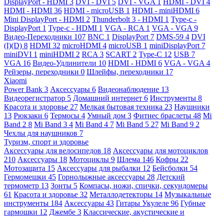
DisplayPort - HDMI
3
DVI - DVI
5
DVI - VGA
1
HDMI - DVI
4
HDMI - HDMI
36
HDMI - microUSB
1
HDMI - miniHDMI
6
Mini DisplayPort - HDMI
2
Thunderbolt 3 - HDMI
1
Type-c -
DisplayPort
1
Type-c - HDMI
1
VGA - RCA
1
VGA - VGA
9
Видео-Переходники
107
BNC
1
DisplayPort
7
DMS-59
4
DVI
(I)(D)
8
HDMI
32
microHDMI
4
microUSB
1
miniDisplayPort
7
miniDVI
1
miniHDMI
2
RCA
3
SCART
2
Type-C
12
USB
7
VGA
16
Видео-Удлинители
10
HDMI - HDMI
6
VGA - VGA
4
Рейзеры, переходники
0
Шлейфы, переходники
17
Xiaomi
Power Bank
3
Аксессуары
6
Видеонаблюдение
13
Видеорегистратор
5
Домашний интернет
6
Инструменты
8
Красота и здоровье
27
Мелкая бытовая техника
23
Наушники
13
Рюкзаки
6
Термосы
4
Умный дом
3
Фитнес браслеты
48
Mi
Band 2
8
Mi Band 3
4
Mi Band 4
7
Mi Band 5
27
Mi Band 9
2
Чехлы для наушников
7
Туризм, спорт и здоровье
Аксессуары для велосипедов
18
Аксессуары для мотоциклов
210
Аксессуары
18
Мотоциклы
9
Шлема
146
Кофры
22
Мотозащита
15
Аксессуары для рыбалки
12
Бейсболки
54
Гермомешки
45
Горнолыжные аксессуары
28
Детский
термометр
13
Зонты
5
Компасы, ножи, спички, секундомеры
61
Красота и здоровье
32
Металлодетекторы
14
Музыкальные
инструменты
184
Аксессуары
43
Гитары Укулеле
96
Губные
гармошки
12
Джембе
3
Классические, акустические и