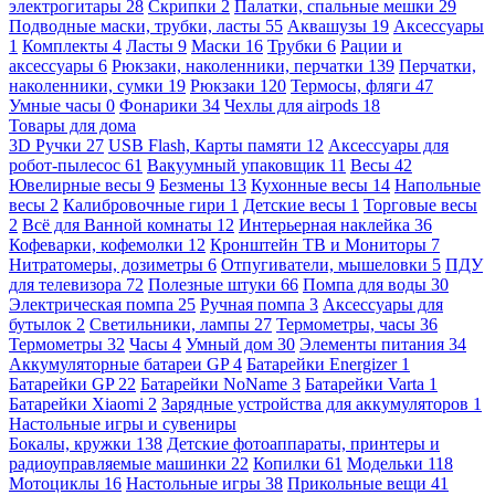
электрогитары
28
Скрипки
2
Палатки, спальные мешки
29
Подводные маски, трубки, ласты
55
Аквашузы
19
Аксессуары
1
Комплекты
4
Ласты
9
Маски
16
Трубки
6
Рации и
аксессуары
6
Рюкзаки, наколенники, перчатки
139
Перчатки,
наколенники, сумки
19
Рюкзаки
120
Термосы, фляги
47
Умные часы
0
Фонарики
34
Чехлы для airpods
18
Товары для дома
3D Ручки
27
USB Flash, Карты памяти
12
Аксессуары для
робот-пылесос
61
Вакуумный упаковщик
11
Весы
42
Ювелирные весы
9
Безмены
13
Кухонные весы
14
Напольные
весы
2
Калибровочные гири
1
Детские весы
1
Торговые весы
2
Всё для Ванной комнаты
12
Интерьерная наклейка
36
Кофеварки, кофемолки
12
Кронштейн ТВ и Мониторы
7
Нитратомеры, дозиметры
6
Отпугиватели, мышеловки
5
ПДУ
для телевизора
72
Полезные штуки
66
Помпа для воды
30
Электрическая помпа
25
Ручная помпа
3
Аксессуары для
бутылок
2
Светильники, лампы
27
Термометры, часы
36
Термометры
32
Часы
4
Умный дом
30
Элементы питания
34
Аккумуляторные батареи GP
4
Батарейки Energizer
1
Батарейки GP
22
Батарейки NoName
3
Батарейки Varta
1
Батарейки Xiaomi
2
Зарядные устройства для аккумуляторов
1
Настольные игры и сувениры
Бокалы, кружки
138
Детские фотоаппараты, принтеры и
радиоуправляемые машинки
22
Копилки
61
Модельки
118
Мотоциклы
16
Настольные игры
38
Прикольные вещи
41