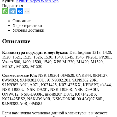
Купить
Купить через
WhatsApp
Поделиться
Описание
Характеристики
Условия доставки
Описание
Клавиатура подходит к ноутбукам:
Dell Inspiron 1318, 1420,
1520, 1521, 1525, 1526, 1530, 1540, 1545, 1546, PP26L, PP28L,
Vostro 500, 1400, 1500, 1540, XPS M1330, M1420, M1520,
M1521, M1525, M1530
Совместимые P/n:
NSK-D9201 0JM629, 0NK844, 0RN127,
0WM824, 9J.N9382.00U, 9J.N9382.201, 9J.N9382.20R,
9J.N9382.A0U, A071, K071425, K071425XX, KFRSPT, nk844,
NSK-D900U, NSK-D9201, NSK-D920R, NSK-D9A0U,
ONW612, NSK-D930R, nsk-d920r, D071, K071425BS,
K071425BS2, NSK-D9A0R, NSK-D9K0R 90.4AQ07.S0R,
9J.N9382.A0R, 0P458J
Если вам нужна установка данной клавиатуры, вы можете