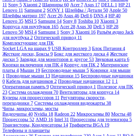
11
Sony
5
Xiaomi
2
Шарниры
60
Acer
7
Asus
17
DELL
1
HP
21
Lenovo
11
Samsung
2
SONY
1
Шлейфы / Детали
50
Apple
50
Шлейфы матриц
197
Acer
26
Asus
46
Dell
6
DNS
4
HP
40
Lenovo
35
MSI
5
Samsung
14
Sony
8
Toshiba
10
Xiaomi
3
Корпуса для ноутбуков
165
Acer
28
Asus
30
Dell
5
HP
28
Lenovo
50
MSI
4
Samsung
1
Sony
3
Xiaomi
16
Разъём аудио Jack
для ноутбука
2
Оптический привод
11
Комплектующие для ПК
Socket LGA на шарах
9
USB Контроллер
3
Блок Питания
4
Жесткие диски, Боксы
9
Бокс для жесткого диска
4
Жесткие
диски
5
Зарядки для мониторов и другое
53
Звуковая карта
6
Кнопки включения для ПК
4
Корпус для ПК
2
Материнские
платы
4
Мыши
19
Беспроводные мыши
5
Коврики для мыши
1
Проводные мыши
13
Наушники
15
Беспроводные наушники
0
Кабель для наушников
2
Проводные наушники
12
1
1
Оперативная память
9
Оптический привод
1
Полезное для ПК
23
Система охлаждения
70
Вентиляторы для корпуса
14
Кулеры для процессоров
11
Регуляторы скорости,
переходники
7
Системы охлаждения видеокарты
38
Чипы, микросхемы, мосты
Видеочипы
40
Nvidia
18
Radeon
22
Микросхемы
80
Мосты
48
Процессоры
52
AMD
16
Intel
31
Процессоры для телевизора
5
Транзисторы, Конденсаторы
14
Трафареты BGA
19
Телефоны и планшеты
Аксессуары
36
Батареи для телефонов
230
Acer
1
Asus
11
BQ
0