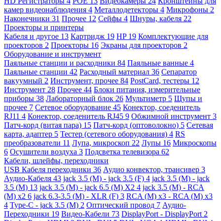
HD Регистраторы
4
POE
13
Видеокамеры
24
Кронштейны для
камер видеонаблюдения
4
Металлодетекторы
4
Микрофоны
2
Наконечники
31
Прочее
12
Сейфы
4
Шнуры, кабеля
22
Проекторы и принтеры
Кабеля и другое
13
Картридж
19
HP
19
Комплектующие для
проекторов
2
Проекторы
16
Экраны для проекторов
2
Оборудование и инструмент
Паяльные станции и расходники
84
Паяльные ванные
4
Паяльные станции
42
Расходный материал
36
Сепаратор
вакуумный
2
Инструмент, прочее
84
PostCard, тестеры
12
Инструмент
28
Прочее
44
Блоки питания, измерительные
приборы
38
Лабораторный блок
26
Мультиметр
5
Щупы и
прочее
7
Сетевое оборудование
45
Конектор, соеденитель
RJ11
4
Конектор, соеденитель RJ45
9
Обжимной инструмент
3
Патч-корд (витая пара)
15
Патч-корд (оптоволокно)
5
Сетевая
карта, адаптер
5
Тестер (сетевого оборудования)
4
RS
преобразователи
11
Лупа, микроскоп
22
Лупы
16
Микроскопы
6
Осушители воздуха
3
Подсветка телевизора
62
Кабели, шлейфы, переходники
USB Кабеля переходники
36
Аудио конвектор, трансивер
3
Аудио-Кабеля
43
jack 3.5 (M) - jack 3.5 (F)
4
jack 3.5 (M) - jack
3.5 (M)
13
jack 3.5 (M) - jack 6.5 (M) X2
4
jack 3.5 (M) - RCA
(M) x2
6
jack 6.3-3.5 (M) - XLR (F)
3
RCA (M) x3 - RCA (M) x3
4
Type-C - jack 3.5 (M)
2
Оптический провод
7
Аудио-
Переходники
19
Видео-Кабели
73
DisplayPort - DisplayPort
2