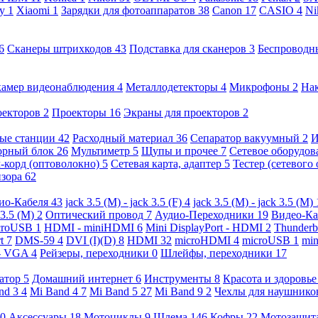
ny
1
Xiaomi
1
Зарядки для фотоаппаратов
38
Canon
17
CASIO
4
Ni
6
Сканеры штрихкодов
43
Подставка для сканеров
3
Беспроводн
камер видеонаблюдения
4
Металлодетекторы
4
Микрофоны
2
На
оекторов
2
Проекторы
16
Экраны для проекторов
2
ые станции
42
Расходный материал
36
Сепаратор вакуумный
2
И
орный блок
26
Мультиметр
5
Щупы и прочее
7
Сетевое оборудо
-корд (оптоволокно)
5
Сетевая карта, адаптер
5
Тестер (сетевого
изора
62
ио-Кабеля
43
jack 3.5 (M) - jack 3.5 (F)
4
jack 3.5 (M) - jack 3.5 (M)
 3.5 (M)
2
Оптический провод
7
Аудио-Переходники
19
Видео-К
croUSB
1
HDMI - miniHDMI
6
Mini DisplayPort - HDMI
2
Thunderb
rt
7
DMS-59
4
DVI (I)(D)
8
HDMI
32
microHDMI
4
microUSB
1
min
- VGA
4
Рейзеры, переходники
0
Шлейфы, переходники
17
ратор
5
Домашний интернет
6
Инструменты
8
Красота и здоровь
nd 3
4
Mi Band 4
7
Mi Band 5
27
Mi Band 9
2
Чехлы для наушник
0
Аксессуары
18
Мотоциклы
9
Шлема
146
Кофры
22
Мотозащит