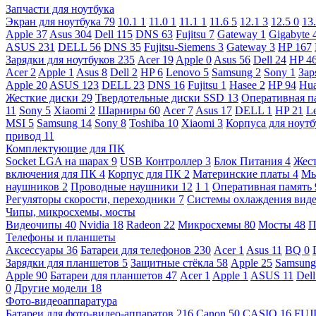
Запчасти для ноутбука
Экран для ноутбука
79
10.1
1
11.0
1
11.1
1
11.6
5
12.1
3
12.5
0
13
Apple
37
Asus
304
Dell
115
DNS
63
Fujitsu
7
Gateway
1
Gigabyte
ASUS
231
DELL
56
DNS
35
Fujitsu-Siemens
3
Gateway
3
HP
167
Зарядки для ноутбуков
235
Acer
19
Apple
0
Asus
56
Dell
24
HP
4
Acer
2
Apple
1
Asus
8
Dell
2
HP
6
Lenovo
5
Samsung
2
Sony
1
Зар
Apple
20
ASUS
123
DELL
23
DNS
16
Fujitsu
1
Hasee
2
HP
94
Hu
Жесткие диски
29
Твердотельные диски SSD
13
Оперативная п
11
Sony
5
Xiaomi
2
Шарниры
60
Acer
7
Asus
17
DELL
1
HP
21
L
MSI
5
Samsung
14
Sony
8
Toshiba
10
Xiaomi
3
Корпуса для ноут
привод
11
Комплектующие для ПК
Socket LGA на шарах
9
USB Контроллер
3
Блок Питания
4
Жест
включения для ПК
4
Корпус для ПК
2
Материнские платы
4
М
наушников
2
Проводные наушники
12
1
1
Оперативная память
Регуляторы скорости, переходники
7
Системы охлаждения вид
Чипы, микросхемы, мосты
Видеочипы
40
Nvidia
18
Radeon
22
Микросхемы
80
Мосты
48
П
Телефоны и планшеты
Аксессуары
36
Батареи для телефонов
230
Acer
1
Asus
11
BQ
0
Зарядки для планшетов
5
Защитные стёкла
58
Apple
25
Samsun
Apple
90
Батареи для планшетов
47
Acer
1
Apple
1
ASUS
11
Del
0
Другие модели
18
Фото-видеоаппаратура
Батареи для фото-видео-аппаратов
216
Canon
50
CASIO
16
FUJ