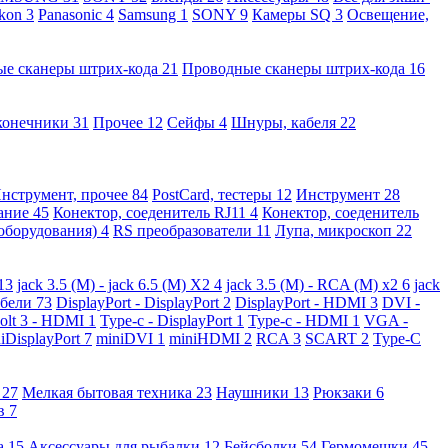
kon
3
Panasonic
4
Samsung
1
SONY
9
Камеры SQ
3
Освещение,
ые сканеры штрих-кода
21
Проводные сканеры штрих-кода
16
конечники
31
Прочее
12
Сейфы
4
Шнуры, кабеля
22
нструмент, прочее
84
PostCard, тестеры
12
Инструмент
28
вание
45
Конектор, соеденитель RJ11
4
Конектор, соеденитель
 оборудования)
4
RS преобразователи
11
Лупа, микроскоп
22
13
jack 3.5 (M) - jack 6.5 (M) X2
4
jack 3.5 (M) - RCA (M) x2
6
jack
абели
73
DisplayPort - DisplayPort
2
DisplayPort - HDMI
3
DVI -
olt 3 - HDMI
1
Type-c - DisplayPort
1
Type-c - HDMI
1
VGA -
iDisplayPort
7
miniDVI
1
miniHDMI
2
RCA
3
SCART
2
Type-C
е
27
Мелкая бытовая техника
23
Наушники
13
Рюкзаки
6
ов
7
а
15
Аксессуары для рыбалки
12
Бейсболки
54
Гермомешки
45