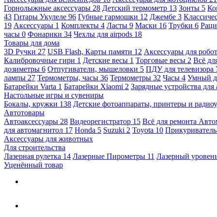
Горнолыжные аксессуары
28
Детский термометр
13
Зонты
5
Ко
43
Гитары Укулеле
96
Губные гармошки
12
Джембе
3
Классичес
19
Аксессуары
1
Комплекты
4
Ласты
9
Маски
16
Трубки
6
Раци
часы
0
Фонарики
34
Чехлы для airpods
18
Товары для дома
3D Ручки
27
USB Flash, Карты памяти
12
Аксессуары для робо
Калибровочные гири
1
Детские весы
1
Торговые весы
2
Всё дл
дозиметры
6
Отпугиватели, мышеловки
5
ПДУ для телевизора
лампы
27
Термометры, часы
36
Термометры
32
Часы
4
Умный 
Батарейки Varta
1
Батарейки Xiaomi
2
Зарядные устройства для
Настольные игры и сувениры
Бокалы, кружки
138
Детские фотоаппараты, принтеры и ради
Автотовары
Автоаксессуары
28
Видеорегистратор
15
Всё для ремонта Авт
для автомагнитол
17
Honda
5
Suzuki
2
Toyota
10
Прикуривател
Аксессуары для животных
Для строительства
Лазерная рулетка
14
Лазерные Пирометры
11
Лазерный уровен
Уценённый товар