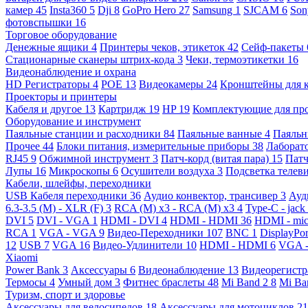
камер
45
Insta360
5
Dji
8
GoPro Hero
27
Samsung
1
SJCAM
6
So
фотовспышки
16
Торговое оборудование
Денежные ящики
4
Принтеры чеков, этикеток
42
Сейф-пакеты
Стационарные сканеры штрих-кода
3
Чеки, термоэтикетки
16
Видеонаблюдение и охрана
HD Регистраторы
4
POE
13
Видеокамеры
24
Кронштейны для 
Проекторы и принтеры
Кабеля и другое
13
Картридж
19
HP
19
Комплектующие для пр
Оборудование и инструмент
Паяльные станции и расходники
84
Паяльные ванные
4
Паяльн
Прочее
44
Блоки питания, измерительные приборы
38
Лаборат
RJ45
9
Обжимной инструмент
3
Патч-корд (витая пара)
15
Патч
Лупы
16
Микроскопы
6
Осушители воздуха
3
Подсветка телев
Кабели, шлейфы, переходники
USB Кабеля переходники
36
Аудио конвектор, трансивер
3
Ауд
6.3-3.5 (M) - XLR (F)
3
RCA (M) x3 - RCA (M) x3
4
Type-C - jack
DVI
5
DVI - VGA
1
HDMI - DVI
4
HDMI - HDMI
36
HDMI - mi
RCA
1
VGA - VGA
9
Видео-Переходники
107
BNC
1
DisplayPo
12
USB
7
VGA
16
Видео-Удлинители
10
HDMI - HDMI
6
VGA 
Xiaomi
Power Bank
3
Аксессуары
6
Видеонаблюдение
13
Видеорегист
Термосы
4
Умный дом
3
Фитнес браслеты
48
Mi Band 2
8
Mi Ba
Туризм, спорт и здоровье
Аксессуары для велосипедов
18
Аксессуары для мотоциклов
21