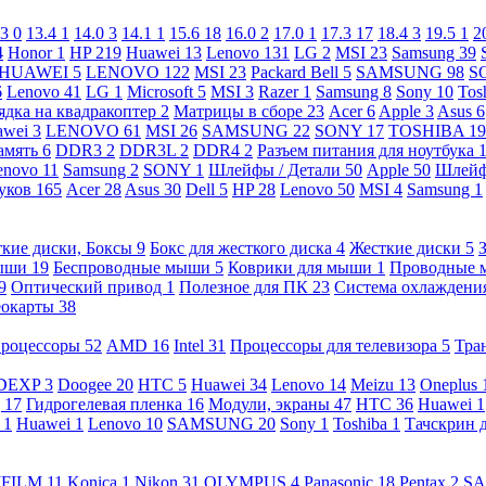
.3
0
13.4
1
14.0
3
14.1
1
15.6
18
16.0
2
17.0
1
17.3
17
18.4
3
19.5
1
2
4
Honor
1
HP
219
Huawei
13
Lenovo
131
LG
2
MSI
23
Samsung
39
HUAWEI
5
LENOVO
122
MSI
23
Packard Bell
5
SAMSUNG
98
S
6
Lenovo
41
LG
1
Microsoft
5
MSI
3
Razer
1
Samsung
8
Sony
10
Tos
ядка на квадракоптер
2
Матрицы в сборе
23
Acer
6
Apple
3
Asus
6
awei
3
LENOVO
61
MSI
26
SAMSUNG
22
SONY
17
TOSHIBA
19
амять
6
DDR3
2
DDR3L
2
DDR4
2
Разъем питания для ноутбука
enovo
11
Samsung
2
SONY
1
Шлейфы / Детали
50
Apple
50
Шлейф
буков
165
Acer
28
Asus
30
Dell
5
HP
28
Lenovo
50
MSI
4
Samsung
1
кие диски, Боксы
9
Бокс для жесткого диска
4
Жесткие диски
5
ыши
19
Беспроводные мыши
5
Коврики для мыши
1
Проводные
9
Оптический привод
1
Полезное для ПК
23
Система охлаждени
еокарты
38
роцессоры
52
AMD
16
Intel
31
Процессоры для телевизора
5
Тра
DEXP
3
Doogee
20
HTC
5
Huawei
34
Lenovo
14
Meizu
13
Oneplus
g
17
Гидрогелевая пленка
16
Модули, экраны
47
HTC
36
Huawei
1
l
1
Huawei
1
Lenovo
10
SAMSUNG
20
Sony
1
Toshiba
1
Тачскрин 
IFILM
11
Konica
1
Nikon
31
OLYMPUS
4
Panasonic
18
Pentax
2
S