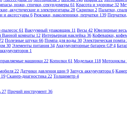
мпасы, ножи, спички, секундомеры
61
Красота и здоровье
32
Ме
кие, акустические и электрогитары
28
Скрипки
2
Палатки, спа
и и аксессуары
6
Рюкзаки, наколенники, перчатки
139
Перчатки
т-пылесос
61
Вакуумный упаковщик
11
Весы
42
Ювелирные вес
я Ванной комнаты
12
Интерьерная наклейка
36
Кофеварки, кофе
72
Полезные штуки
66
Помпа для воды
30
Электрическая помпа
дом
30
Элементы питания
34
Аккумуляторные батареи GP
4
Бата
 аккумуляторов
1
оуправляемые машинки
22
Копилки
61
Модельки
118
Мотоциклы
омобиля
22
Датчики давления шин
9
Запуск аккумулятора
6
Камер
ь
19
Сканер-диагностика
22
Толщиметр
4
ь
27
Прочий инструмент
36