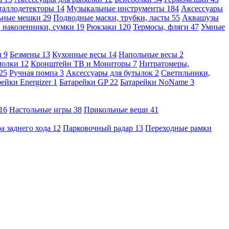
таллодетекторы
14
Музыкальные инструменты
184
Аксессуары
льные мешки
29
Подводные маски, трубки, ласты
55
Аквашузы
, наколенники, сумки
19
Рюкзаки
120
Термосы, фляги
47
Умные
ы
9
Безмены
13
Кухонные весы
14
Напольные весы
2
молки
12
Кронштейн ТВ и Мониторы
7
Нитратомеры,
25
Ручная помпа
3
Аксессуары для бутылок
2
Светильники,
рейки Energizer
1
Батарейки GP
22
Батарейки NoName
3
16
Настольные игры
38
Прикольные вещи
41
а заднего хода
12
Парковочный радар
13
Переходные рамки