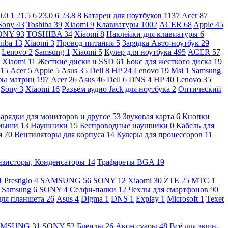
0.0
1
21.5
6
23.0
6
23.8
8
Батареи для ноутбуков
1137
Acer
87
Sony
43
Toshiba
39
Xiaomi
9
Клавиатуры
1002
ACER
68
Apple
45
ONY
93
TOSHIBA
34
Xiaomi
8
Наклейки для клавиатуры
6
hiba
13
Xiaomi
3
Провод питания
5
Зарядка Авто-ноутбук
29
Lenovo
2
Samsung
1
Xiaomi
5
Кулер для ноутбука
495
ACER
57
Xiaomi
11
Жесткие диски и SSD
61
Бокс для жесткого диска
19
115
Acer
5
Apple
5
Asus
35
Dell
8
HP
24
Lenovo
19
Msi
1
Samsung
ы матриц
197
Acer
26
Asus
46
Dell
6
DNS
4
HP
40
Lenovo
35
Sony
3
Xiaomi
16
Разъём аудио Jack для ноутбука
2
Оптический
Зарядки для мониторов и другое
53
Звуковая карта
6
Кнопки
 мыши
13
Наушники
15
Беспроводные наушники
0
Кабель для
я
70
Вентиляторы для корпуса
14
Кулеры для процессоров
11
нзисторы, Конденсаторы
14
Трафареты BGA
19
1
Prestigio
4
SAMSUNG
56
SONY
12
Xiaomi
30
ZTE
25
МТС
1
Samsung
6
SONY
4
Селфи-палки
12
Чехлы для смартфонов
90
для планшета
26
Asus
4
Digma
1
DNS
1
Explay
1
Microsoft
1
Texet
AMSUNG
31
SONY
52
Бленды
26
Аксессуары
48
Всё для экшн-