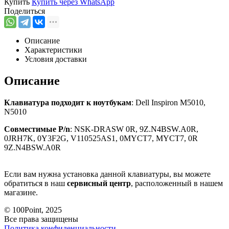
Купить
Купить через
WhatsApp
Поделиться
Описание
Характеристики
Условия доставки
Описание
Клавиатура подходит к ноутбукам
: Dell Inspiron M5010,
N5010
Совместимые P/n
: NSK-DRASW 0R, 9Z.N4BSW.A0R,
0JRH7K, 0Y3F2G, V110525AS1, 0MYCT7, MYCT7, 0R
9Z.N4BSW.A0R
Если вам нужна установка данной клавиатуры, вы можете
обратиться в наш
сервисный центр
, расположенный в нашем
магазине.
© 100Point, 2025
Все права защищены
Политика конфиденциальности