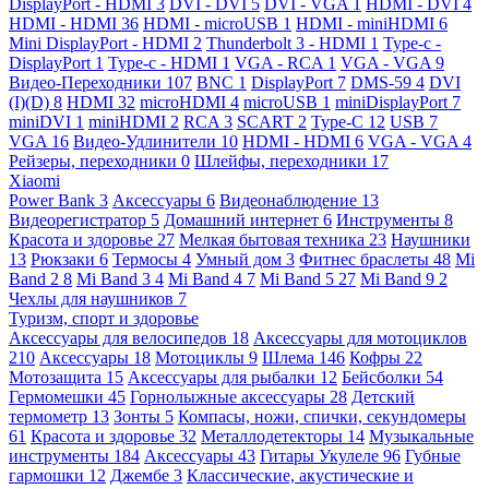
DisplayPort - HDMI
3
DVI - DVI
5
DVI - VGA
1
HDMI - DVI
4
HDMI - HDMI
36
HDMI - microUSB
1
HDMI - miniHDMI
6
Mini DisplayPort - HDMI
2
Thunderbolt 3 - HDMI
1
Type-c -
DisplayPort
1
Type-c - HDMI
1
VGA - RCA
1
VGA - VGA
9
Видео-Переходники
107
BNC
1
DisplayPort
7
DMS-59
4
DVI
(I)(D)
8
HDMI
32
microHDMI
4
microUSB
1
miniDisplayPort
7
miniDVI
1
miniHDMI
2
RCA
3
SCART
2
Type-C
12
USB
7
VGA
16
Видео-Удлинители
10
HDMI - HDMI
6
VGA - VGA
4
Рейзеры, переходники
0
Шлейфы, переходники
17
Xiaomi
Power Bank
3
Аксессуары
6
Видеонаблюдение
13
Видеорегистратор
5
Домашний интернет
6
Инструменты
8
Красота и здоровье
27
Мелкая бытовая техника
23
Наушники
13
Рюкзаки
6
Термосы
4
Умный дом
3
Фитнес браслеты
48
Mi
Band 2
8
Mi Band 3
4
Mi Band 4
7
Mi Band 5
27
Mi Band 9
2
Чехлы для наушников
7
Туризм, спорт и здоровье
Аксессуары для велосипедов
18
Аксессуары для мотоциклов
210
Аксессуары
18
Мотоциклы
9
Шлема
146
Кофры
22
Мотозащита
15
Аксессуары для рыбалки
12
Бейсболки
54
Гермомешки
45
Горнолыжные аксессуары
28
Детский
термометр
13
Зонты
5
Компасы, ножи, спички, секундомеры
61
Красота и здоровье
32
Металлодетекторы
14
Музыкальные
инструменты
184
Аксессуары
43
Гитары Укулеле
96
Губные
гармошки
12
Джембе
3
Классические, акустические и