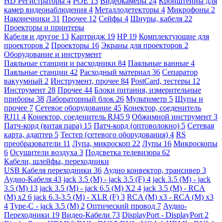
HD Регистраторы
4
POE
13
Видеокамеры
24
Кронштейны для
камер видеонаблюдения
4
Металлодетекторы
4
Микрофоны
2
Наконечники
31
Прочее
12
Сейфы
4
Шнуры, кабеля
22
Проекторы и принтеры
Кабеля и другое
13
Картридж
19
HP
19
Комплектующие для
проекторов
2
Проекторы
16
Экраны для проекторов
2
Оборудование и инструмент
Паяльные станции и расходники
84
Паяльные ванные
4
Паяльные станции
42
Расходный материал
36
Сепаратор
вакуумный
2
Инструмент, прочее
84
PostCard, тестеры
12
Инструмент
28
Прочее
44
Блоки питания, измерительные
приборы
38
Лабораторный блок
26
Мультиметр
5
Щупы и
прочее
7
Сетевое оборудование
45
Конектор, соеденитель
RJ11
4
Конектор, соеденитель RJ45
9
Обжимной инструмент
3
Патч-корд (витая пара)
15
Патч-корд (оптоволокно)
5
Сетевая
карта, адаптер
5
Тестер (сетевого оборудования)
4
RS
преобразователи
11
Лупа, микроскоп
22
Лупы
16
Микроскопы
6
Осушители воздуха
3
Подсветка телевизора
62
Кабели, шлейфы, переходники
USB Кабеля переходники
36
Аудио конвектор, трансивер
3
Аудио-Кабеля
43
jack 3.5 (M) - jack 3.5 (F)
4
jack 3.5 (M) - jack
3.5 (M)
13
jack 3.5 (M) - jack 6.5 (M) X2
4
jack 3.5 (M) - RCA
(M) x2
6
jack 6.3-3.5 (M) - XLR (F)
3
RCA (M) x3 - RCA (M) x3
4
Type-C - jack 3.5 (M)
2
Оптический провод
7
Аудио-
Переходники
19
Видео-Кабели
73
DisplayPort - DisplayPort
2