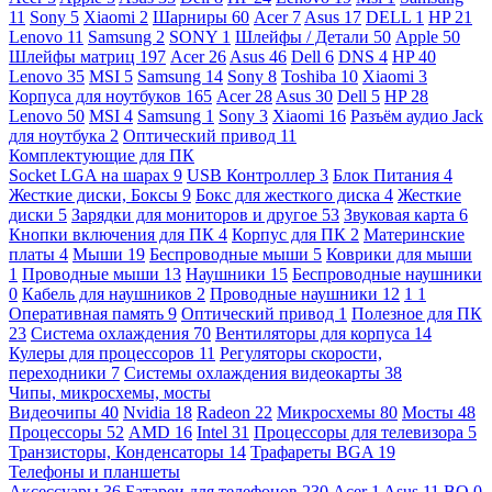
11
Sony
5
Xiaomi
2
Шарниры
60
Acer
7
Asus
17
DELL
1
HP
21
Lenovo
11
Samsung
2
SONY
1
Шлейфы / Детали
50
Apple
50
Шлейфы матриц
197
Acer
26
Asus
46
Dell
6
DNS
4
HP
40
Lenovo
35
MSI
5
Samsung
14
Sony
8
Toshiba
10
Xiaomi
3
Корпуса для ноутбуков
165
Acer
28
Asus
30
Dell
5
HP
28
Lenovo
50
MSI
4
Samsung
1
Sony
3
Xiaomi
16
Разъём аудио Jack
для ноутбука
2
Оптический привод
11
Комплектующие для ПК
Socket LGA на шарах
9
USB Контроллер
3
Блок Питания
4
Жесткие диски, Боксы
9
Бокс для жесткого диска
4
Жесткие
диски
5
Зарядки для мониторов и другое
53
Звуковая карта
6
Кнопки включения для ПК
4
Корпус для ПК
2
Материнские
платы
4
Мыши
19
Беспроводные мыши
5
Коврики для мыши
1
Проводные мыши
13
Наушники
15
Беспроводные наушники
0
Кабель для наушников
2
Проводные наушники
12
1
1
Оперативная память
9
Оптический привод
1
Полезное для ПК
23
Система охлаждения
70
Вентиляторы для корпуса
14
Кулеры для процессоров
11
Регуляторы скорости,
переходники
7
Системы охлаждения видеокарты
38
Чипы, микросхемы, мосты
Видеочипы
40
Nvidia
18
Radeon
22
Микросхемы
80
Мосты
48
Процессоры
52
AMD
16
Intel
31
Процессоры для телевизора
5
Транзисторы, Конденсаторы
14
Трафареты BGA
19
Телефоны и планшеты
Аксессуары
36
Батареи для телефонов
230
Acer
1
Asus
11
BQ
0