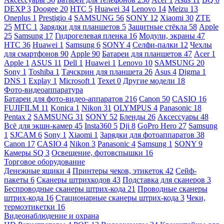
DEXP
3
Doogee
20
HTC
5
Huawei
34
Lenovo
14
Meizu
13
Oneplus
1
Prestigio
4
SAMSUNG
56
SONY
12
Xiaomi
30
ZTE
25
МТС
1
Зарядки для планшетов
5
Защитные стёкла
58
Apple
25
Samsung
17
Гидрогелевая пленка
16
Модули, экраны
47
HTC
36
Huawei
1
Samsung
6
SONY
4
Селфи-палки
12
Чехлы
для смартфонов
90
Apple
90
Батареи для планшетов
47
Acer
1
Apple
1
ASUS
11
Dell
1
Huawei
1
Lenovo
10
SAMSUNG
20
Sony
1
Toshiba
1
Тачскрин для планшета
26
Asus
4
Digma
1
DNS
1
Explay
1
Microsoft
1
Texet
0
Другие модели
18
Фото-видеоаппаратура
Батареи для фото-видео-аппаратов
216
Canon
50
CASIO
16
FUJIFILM
11
Konica
1
Nikon
31
OLYMPUS
4
Panasonic
18
Pentax
2
SAMSUNG
31
SONY
52
Бленды
26
Аксессуары
48
Всё для экшн-камер
45
Insta360
5
Dji
8
GoPro Hero
27
Samsung
1
SJCAM
6
Sony
1
Xiaomi
1
Зарядки для фотоаппаратов
38
Canon
17
CASIO
4
Nikon
3
Panasonic
4
Samsung
1
SONY
9
Камеры SQ
3
Освещение, фотовспышки
16
Торговое оборудование
Денежные ящики
4
Принтеры чеков, этикеток
42
Сейф-
пакеты
6
Сканеры штрихкодов
43
Подставка для сканеров
3
Беспроводные сканеры штрих-кода
21
Проводные сканеры
штрих-кода
16
Стационарные сканеры штрих-кода
3
Чеки,
термоэтикетки
16
Видеонаблюдение и охрана