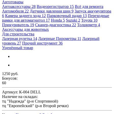
Автотовары
Автоаксессуары
28
Видеорегистратор
15
Всё для ремонта
Автомобиля
22
Датчики давления шин
9
Запуск аккумулятора
6
Камера заднего хода
12
Парковочный радар
13
Переходные
рамки для автомагнитол
17
Honda
5
Suzuki
2
Toyota
10
Прикуриватель
19
Сканер-диагностика
22
Толщиметр
4
Аксессуары для животных
Для строительства
Лазерная рулетка
14
Лазерные Пирометры
11
Лазерный
уровень
27
Прочий инструмент
36
Уценённый товар
1250 руб.
Бонусов:
60
Артикул:
К-004 DELL
Наличие на складах:
тц "Надежда" (р-н Спортивной)
тц "Европейский" (р-н Второй речки)