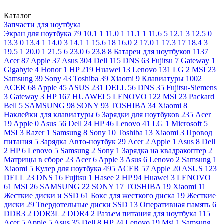
Каталог
Запчасти для ноутбука
Экран для ноутбука
79
10.1
1
11.0
1
11.1
1
11.6
5
12.1
3
12.5
0
13.3
0
13.4
1
14.0
3
14.1
1
15.6
18
16.0
2
17.0
1
17.3
17
18.4
3
19.5
1
20.0
1
21.5
6
23.0
6
23.8
8
Батареи для ноутбуков
1137
Acer
87
Apple
37
Asus
304
Dell
115
DNS
63
Fujitsu
7
Gateway
1
Gigabyte
4
Honor
1
HP
219
Huawei
13
Lenovo
131
LG
2
MSI
23
Samsung
39
Sony
43
Toshiba
39
Xiaomi
9
Клавиатуры
1002
ACER
68
Apple
45
ASUS
231
DELL
56
DNS
35
Fujitsu-Siemens
3
Gateway
3
HP
167
HUAWEI
5
LENOVO
122
MSI
23
Packard
Bell
5
SAMSUNG
98
SONY
93
TOSHIBA
34
Xiaomi
8
Наклейки для клавиатуры
6
Зарядки для ноутбуков
235
Acer
19
Apple
0
Asus
56
Dell
24
HP
46
Lenovo
41
LG
1
Microsoft
5
MSI
3
Razer
1
Samsung
8
Sony
10
Toshiba
13
Xiaomi
3
Провод
питания
5
Зарядка Авто-ноутбук
29
Acer
2
Apple
1
Asus
8
Dell
2
HP
6
Lenovo
5
Samsung
2
Sony
1
Зарядка на квадракоптер
2
Матрицы в сборе
23
Acer
6
Apple
3
Asus
6
Lenovo
2
Samsung
1
Xiaomi
5
Кулер для ноутбука
495
ACER
57
Apple
20
ASUS
123
DELL
23
DNS
16
Fujitsu
1
Hasee
2
HP
94
Huawei
3
LENOVO
61
MSI
26
SAMSUNG
22
SONY
17
TOSHIBA
19
Xiaomi
11
Жесткие диски и SSD
61
Бокс для жесткого диска
19
Жесткие
диски
29
Твердотельные диски SSD
13
Оперативная память
6
DDR3
2
DDR3L
2
DDR4
2
Разъем питания для ноутбука
115
Acer
5
Apple
5
Asus
35
Dell
8
HP
24
Lenovo
19
Msi
1
Samsung