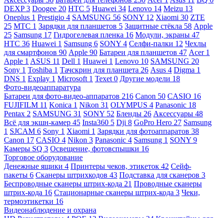
DEXP
3
Doogee
20
HTC
5
Huawei
34
Lenovo
14
Meizu
13
Oneplus
1
Prestigio
4
SAMSUNG
56
SONY
12
Xiaomi
30
ZTE
25
МТС
1
Зарядки для планшетов
5
Защитные стёкла
58
Apple
25
Samsung
17
Гидрогелевая пленка
16
Модули, экраны
47
HTC
36
Huawei
1
Samsung
6
SONY
4
Селфи-палки
12
Чехлы
для смартфонов
90
Apple
90
Батареи для планшетов
47
Acer
1
Apple
1
ASUS
11
Dell
1
Huawei
1
Lenovo
10
SAMSUNG
20
Sony
1
Toshiba
1
Тачскрин для планшета
26
Asus
4
Digma
1
DNS
1
Explay
1
Microsoft
1
Texet
0
Другие модели
18
Фото-видеоаппаратура
Батареи для фото-видео-аппаратов
216
Canon
50
CASIO
16
FUJIFILM
11
Konica
1
Nikon
31
OLYMPUS
4
Panasonic
18
Pentax
2
SAMSUNG
31
SONY
52
Бленды
26
Аксессуары
48
Всё для экшн-камер
45
Insta360
5
Dji
8
GoPro Hero
27
Samsung
1
SJCAM
6
Sony
1
Xiaomi
1
Зарядки для фотоаппаратов
38
Canon
17
CASIO
4
Nikon
3
Panasonic
4
Samsung
1
SONY
9
Камеры SQ
3
Освещение, фотовспышки
16
Торговое оборудование
Денежные ящики
4
Принтеры чеков, этикеток
42
Сейф-
пакеты
6
Сканеры штрихкодов
43
Подставка для сканеров
3
Беспроводные сканеры штрих-кода
21
Проводные сканеры
штрих-кода
16
Стационарные сканеры штрих-кода
3
Чеки,
термоэтикетки
16
Видеонаблюдение и охрана