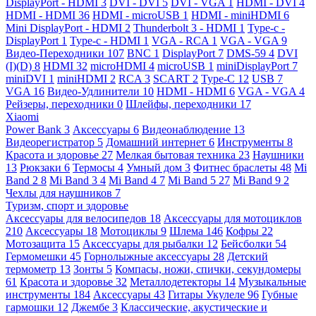
DisplayPort - HDMI
3
DVI - DVI
5
DVI - VGA
1
HDMI - DVI
4
HDMI - HDMI
36
HDMI - microUSB
1
HDMI - miniHDMI
6
Mini DisplayPort - HDMI
2
Thunderbolt 3 - HDMI
1
Type-c -
DisplayPort
1
Type-c - HDMI
1
VGA - RCA
1
VGA - VGA
9
Видео-Переходники
107
BNC
1
DisplayPort
7
DMS-59
4
DVI
(I)(D)
8
HDMI
32
microHDMI
4
microUSB
1
miniDisplayPort
7
miniDVI
1
miniHDMI
2
RCA
3
SCART
2
Type-C
12
USB
7
VGA
16
Видео-Удлинители
10
HDMI - HDMI
6
VGA - VGA
4
Рейзеры, переходники
0
Шлейфы, переходники
17
Xiaomi
Power Bank
3
Аксессуары
6
Видеонаблюдение
13
Видеорегистратор
5
Домашний интернет
6
Инструменты
8
Красота и здоровье
27
Мелкая бытовая техника
23
Наушники
13
Рюкзаки
6
Термосы
4
Умный дом
3
Фитнес браслеты
48
Mi
Band 2
8
Mi Band 3
4
Mi Band 4
7
Mi Band 5
27
Mi Band 9
2
Чехлы для наушников
7
Туризм, спорт и здоровье
Аксессуары для велосипедов
18
Аксессуары для мотоциклов
210
Аксессуары
18
Мотоциклы
9
Шлема
146
Кофры
22
Мотозащита
15
Аксессуары для рыбалки
12
Бейсболки
54
Гермомешки
45
Горнолыжные аксессуары
28
Детский
термометр
13
Зонты
5
Компасы, ножи, спички, секундомеры
61
Красота и здоровье
32
Металлодетекторы
14
Музыкальные
инструменты
184
Аксессуары
43
Гитары Укулеле
96
Губные
гармошки
12
Джембе
3
Классические, акустические и