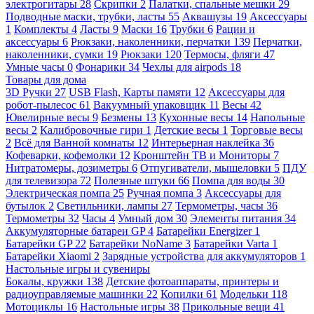
электрогитары
28
Скрипки
2
Палатки, спальные мешки
29
Подводные маски, трубки, ласты
55
Аквашузы
19
Аксессуары
1
Комплекты
4
Ласты
9
Маски
16
Трубки
6
Рации и
аксессуары
6
Рюкзаки, наколенники, перчатки
139
Перчатки,
наколенники, сумки
19
Рюкзаки
120
Термосы, фляги
47
Умные часы
0
Фонарики
34
Чехлы для airpods
18
Товары для дома
3D Ручки
27
USB Flash, Карты памяти
12
Аксессуары для
робот-пылесос
61
Вакуумный упаковщик
11
Весы
42
Ювелирные весы
9
Безмены
13
Кухонные весы
14
Напольные
весы
2
Калибровочные гири
1
Детские весы
1
Торговые весы
2
Всё для Ванной комнаты
12
Интерьерная наклейка
36
Кофеварки, кофемолки
12
Кронштейн ТВ и Мониторы
7
Нитратомеры, дозиметры
6
Отпугиватели, мышеловки
5
ПДУ
для телевизора
72
Полезные штуки
66
Помпа для воды
30
Электрическая помпа
25
Ручная помпа
3
Аксессуары для
бутылок
2
Светильники, лампы
27
Термометры, часы
36
Термометры
32
Часы
4
Умный дом
30
Элементы питания
34
Аккумуляторные батареи GP
4
Батарейки Energizer
1
Батарейки GP
22
Батарейки NoName
3
Батарейки Varta
1
Батарейки Xiaomi
2
Зарядные устройства для аккумуляторов
1
Настольные игры и сувениры
Бокалы, кружки
138
Детские фотоаппараты, принтеры и
радиоуправляемые машинки
22
Копилки
61
Модельки
118
Мотоциклы
16
Настольные игры
38
Прикольные вещи
41