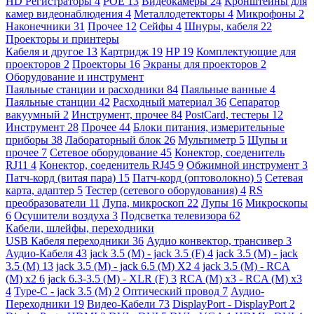
HD Регистраторы
4
POE
13
Видеокамеры
24
Кронштейны для
камер видеонаблюдения
4
Металлодетекторы
4
Микрофоны
2
Наконечники
31
Прочее
12
Сейфы
4
Шнуры, кабеля
22
Проекторы и принтеры
Кабеля и другое
13
Картридж
19
HP
19
Комплектующие для
проекторов
2
Проекторы
16
Экраны для проекторов
2
Оборудование и инструмент
Паяльные станции и расходники
84
Паяльные ванные
4
Паяльные станции
42
Расходный материал
36
Сепаратор
вакуумный
2
Инструмент, прочее
84
PostCard, тестеры
12
Инструмент
28
Прочее
44
Блоки питания, измерительные
приборы
38
Лабораторный блок
26
Мультиметр
5
Щупы и
прочее
7
Сетевое оборудование
45
Конектор, соеденитель
RJ11
4
Конектор, соеденитель RJ45
9
Обжимной инструмент
3
Патч-корд (витая пара)
15
Патч-корд (оптоволокно)
5
Сетевая
карта, адаптер
5
Тестер (сетевого оборудования)
4
RS
преобразователи
11
Лупа, микроскоп
22
Лупы
16
Микроскопы
6
Осушители воздуха
3
Подсветка телевизора
62
Кабели, шлейфы, переходники
USB Кабеля переходники
36
Аудио конвектор, трансивер
3
Аудио-Кабеля
43
jack 3.5 (M) - jack 3.5 (F)
4
jack 3.5 (M) - jack
3.5 (M)
13
jack 3.5 (M) - jack 6.5 (M) X2
4
jack 3.5 (M) - RCA
(M) x2
6
jack 6.3-3.5 (M) - XLR (F)
3
RCA (M) x3 - RCA (M) x3
4
Type-C - jack 3.5 (M)
2
Оптический провод
7
Аудио-
Переходники
19
Видео-Кабели
73
DisplayPort - DisplayPort
2