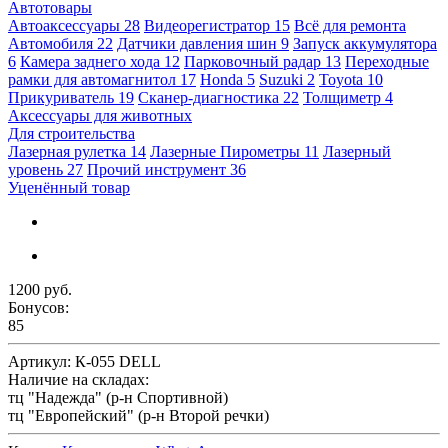
Автотовары
Автоаксессуары
28
Видеорегистратор
15
Всё для ремонта
Автомобиля
22
Датчики давления шин
9
Запуск аккумулятора
6
Камера заднего хода
12
Парковочный радар
13
Переходные
рамки для автомагнитол
17
Honda
5
Suzuki
2
Toyota
10
Прикуриватель
19
Сканер-диагностика
22
Толщиметр
4
Аксессуары для животных
Для строительства
Лазерная рулетка
14
Лазерные Пирометры
11
Лазерный
уровень
27
Прочий инструмент
36
Уценённый товар
1200 руб.
Бонусов:
85
Артикул:
К-055 DELL
Наличие на складах:
тц "Надежда" (р-н Спортивной)
тц "Европейский" (р-н Второй речки)