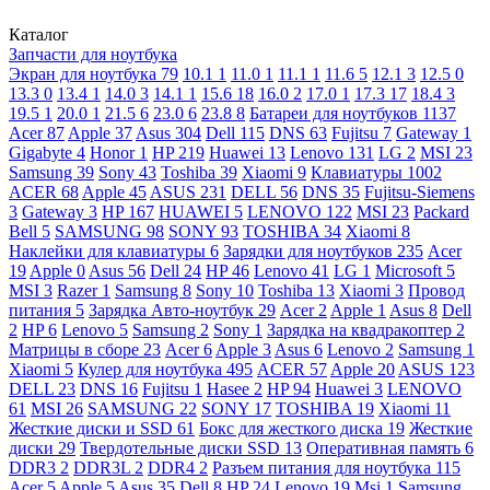
Каталог
Запчасти для ноутбука
Экран для ноутбука
79
10.1
1
11.0
1
11.1
1
11.6
5
12.1
3
12.5
0
13.3
0
13.4
1
14.0
3
14.1
1
15.6
18
16.0
2
17.0
1
17.3
17
18.4
3
19.5
1
20.0
1
21.5
6
23.0
6
23.8
8
Батареи для ноутбуков
1137
Acer
87
Apple
37
Asus
304
Dell
115
DNS
63
Fujitsu
7
Gateway
1
Gigabyte
4
Honor
1
HP
219
Huawei
13
Lenovo
131
LG
2
MSI
23
Samsung
39
Sony
43
Toshiba
39
Xiaomi
9
Клавиатуры
1002
ACER
68
Apple
45
ASUS
231
DELL
56
DNS
35
Fujitsu-Siemens
3
Gateway
3
HP
167
HUAWEI
5
LENOVO
122
MSI
23
Packard
Bell
5
SAMSUNG
98
SONY
93
TOSHIBA
34
Xiaomi
8
Наклейки для клавиатуры
6
Зарядки для ноутбуков
235
Acer
19
Apple
0
Asus
56
Dell
24
HP
46
Lenovo
41
LG
1
Microsoft
5
MSI
3
Razer
1
Samsung
8
Sony
10
Toshiba
13
Xiaomi
3
Провод
питания
5
Зарядка Авто-ноутбук
29
Acer
2
Apple
1
Asus
8
Dell
2
HP
6
Lenovo
5
Samsung
2
Sony
1
Зарядка на квадракоптер
2
Матрицы в сборе
23
Acer
6
Apple
3
Asus
6
Lenovo
2
Samsung
1
Xiaomi
5
Кулер для ноутбука
495
ACER
57
Apple
20
ASUS
123
DELL
23
DNS
16
Fujitsu
1
Hasee
2
HP
94
Huawei
3
LENOVO
61
MSI
26
SAMSUNG
22
SONY
17
TOSHIBA
19
Xiaomi
11
Жесткие диски и SSD
61
Бокс для жесткого диска
19
Жесткие
диски
29
Твердотельные диски SSD
13
Оперативная память
6
DDR3
2
DDR3L
2
DDR4
2
Разъем питания для ноутбука
115
Acer
5
Apple
5
Asus
35
Dell
8
HP
24
Lenovo
19
Msi
1
Samsung