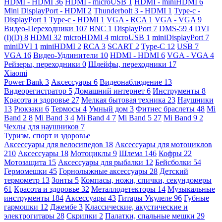
HDMI - HDMI
36
HDMI - microUSB
1
HDMI - miniHDMI
6
Mini DisplayPort - HDMI
2
Thunderbolt 3 - HDMI
1
Type-c -
DisplayPort
1
Type-c - HDMI
1
VGA - RCA
1
VGA - VGA
9
Видео-Переходники
107
BNC
1
DisplayPort
7
DMS-59
4
DVI
(I)(D)
8
HDMI
32
microHDMI
4
microUSB
1
miniDisplayPort
7
miniDVI
1
miniHDMI
2
RCA
3
SCART
2
Type-C
12
USB
7
VGA
16
Видео-Удлинители
10
HDMI - HDMI
6
VGA - VGA
4
Рейзеры, переходники
0
Шлейфы, переходники
17
Xiaomi
Power Bank
3
Аксессуары
6
Видеонаблюдение
13
Видеорегистратор
5
Домашний интернет
6
Инструменты
8
Красота и здоровье
27
Мелкая бытовая техника
23
Наушники
13
Рюкзаки
6
Термосы
4
Умный дом
3
Фитнес браслеты
48
Mi
Band 2
8
Mi Band 3
4
Mi Band 4
7
Mi Band 5
27
Mi Band 9
2
Чехлы для наушников
7
Туризм, спорт и здоровье
Аксессуары для велосипедов
18
Аксессуары для мотоциклов
210
Аксессуары
18
Мотоциклы
9
Шлема
146
Кофры
22
Мотозащита
15
Аксессуары для рыбалки
12
Бейсболки
54
Гермомешки
45
Горнолыжные аксессуары
28
Детский
термометр
13
Зонты
5
Компасы, ножи, спички, секундомеры
61
Красота и здоровье
32
Металлодетекторы
14
Музыкальные
инструменты
184
Аксессуары
43
Гитары Укулеле
96
Губные
гармошки
12
Джембе
3
Классические, акустические и
электрогитары
28
Скрипки
2
Палатки, спальные мешки
29