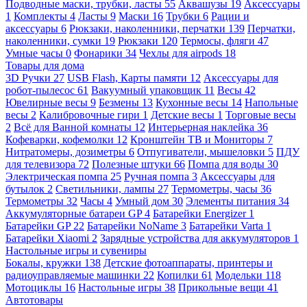
Подводные маски, трубки, ласты
55
Аквашузы
19
Аксессуары
1
Комплекты
4
Ласты
9
Маски
16
Трубки
6
Рации и
аксессуары
6
Рюкзаки, наколенники, перчатки
139
Перчатки,
наколенники, сумки
19
Рюкзаки
120
Термосы, фляги
47
Умные часы
0
Фонарики
34
Чехлы для airpods
18
Товары для дома
3D Ручки
27
USB Flash, Карты памяти
12
Аксессуары для
робот-пылесос
61
Вакуумный упаковщик
11
Весы
42
Ювелирные весы
9
Безмены
13
Кухонные весы
14
Напольные
весы
2
Калибровочные гири
1
Детские весы
1
Торговые весы
2
Всё для Ванной комнаты
12
Интерьерная наклейка
36
Кофеварки, кофемолки
12
Кронштейн ТВ и Мониторы
7
Нитратомеры, дозиметры
6
Отпугиватели, мышеловки
5
ПДУ
для телевизора
72
Полезные штуки
66
Помпа для воды
30
Электрическая помпа
25
Ручная помпа
3
Аксессуары для
бутылок
2
Светильники, лампы
27
Термометры, часы
36
Термометры
32
Часы
4
Умный дом
30
Элементы питания
34
Аккумуляторные батареи GP
4
Батарейки Energizer
1
Батарейки GP
22
Батарейки NoName
3
Батарейки Varta
1
Батарейки Xiaomi
2
Зарядные устройства для аккумуляторов
1
Настольные игры и сувениры
Бокалы, кружки
138
Детские фотоаппараты, принтеры и
радиоуправляемые машинки
22
Копилки
61
Модельки
118
Мотоциклы
16
Настольные игры
38
Прикольные вещи
41
Автотовары