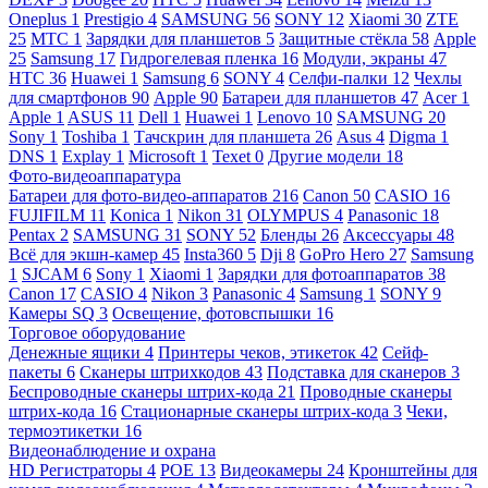
Oneplus
1
Prestigio
4
SAMSUNG
56
SONY
12
Xiaomi
30
ZTE
25
МТС
1
Зарядки для планшетов
5
Защитные стёкла
58
Apple
25
Samsung
17
Гидрогелевая пленка
16
Модули, экраны
47
HTC
36
Huawei
1
Samsung
6
SONY
4
Селфи-палки
12
Чехлы
для смартфонов
90
Apple
90
Батареи для планшетов
47
Acer
1
Apple
1
ASUS
11
Dell
1
Huawei
1
Lenovo
10
SAMSUNG
20
Sony
1
Toshiba
1
Тачскрин для планшета
26
Asus
4
Digma
1
DNS
1
Explay
1
Microsoft
1
Texet
0
Другие модели
18
Фото-видеоаппаратура
Батареи для фото-видео-аппаратов
216
Canon
50
CASIO
16
FUJIFILM
11
Konica
1
Nikon
31
OLYMPUS
4
Panasonic
18
Pentax
2
SAMSUNG
31
SONY
52
Бленды
26
Аксессуары
48
Всё для экшн-камер
45
Insta360
5
Dji
8
GoPro Hero
27
Samsung
1
SJCAM
6
Sony
1
Xiaomi
1
Зарядки для фотоаппаратов
38
Canon
17
CASIO
4
Nikon
3
Panasonic
4
Samsung
1
SONY
9
Камеры SQ
3
Освещение, фотовспышки
16
Торговое оборудование
Денежные ящики
4
Принтеры чеков, этикеток
42
Сейф-
пакеты
6
Сканеры штрихкодов
43
Подставка для сканеров
3
Беспроводные сканеры штрих-кода
21
Проводные сканеры
штрих-кода
16
Стационарные сканеры штрих-кода
3
Чеки,
термоэтикетки
16
Видеонаблюдение и охрана
HD Регистраторы
4
POE
13
Видеокамеры
24
Кронштейны для