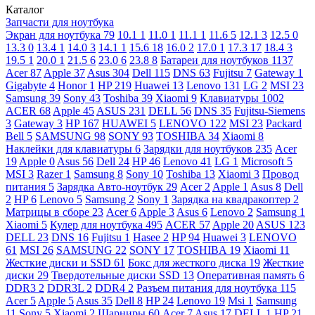
Каталог
Запчасти для ноутбука
Экран для ноутбука
79
10.1
1
11.0
1
11.1
1
11.6
5
12.1
3
12.5
0
13.3
0
13.4
1
14.0
3
14.1
1
15.6
18
16.0
2
17.0
1
17.3
17
18.4
3
19.5
1
20.0
1
21.5
6
23.0
6
23.8
8
Батареи для ноутбуков
1137
Acer
87
Apple
37
Asus
304
Dell
115
DNS
63
Fujitsu
7
Gateway
1
Gigabyte
4
Honor
1
HP
219
Huawei
13
Lenovo
131
LG
2
MSI
23
Samsung
39
Sony
43
Toshiba
39
Xiaomi
9
Клавиатуры
1002
ACER
68
Apple
45
ASUS
231
DELL
56
DNS
35
Fujitsu-Siemens
3
Gateway
3
HP
167
HUAWEI
5
LENOVO
122
MSI
23
Packard
Bell
5
SAMSUNG
98
SONY
93
TOSHIBA
34
Xiaomi
8
Наклейки для клавиатуры
6
Зарядки для ноутбуков
235
Acer
19
Apple
0
Asus
56
Dell
24
HP
46
Lenovo
41
LG
1
Microsoft
5
MSI
3
Razer
1
Samsung
8
Sony
10
Toshiba
13
Xiaomi
3
Провод
питания
5
Зарядка Авто-ноутбук
29
Acer
2
Apple
1
Asus
8
Dell
2
HP
6
Lenovo
5
Samsung
2
Sony
1
Зарядка на квадракоптер
2
Матрицы в сборе
23
Acer
6
Apple
3
Asus
6
Lenovo
2
Samsung
1
Xiaomi
5
Кулер для ноутбука
495
ACER
57
Apple
20
ASUS
123
DELL
23
DNS
16
Fujitsu
1
Hasee
2
HP
94
Huawei
3
LENOVO
61
MSI
26
SAMSUNG
22
SONY
17
TOSHIBA
19
Xiaomi
11
Жесткие диски и SSD
61
Бокс для жесткого диска
19
Жесткие
диски
29
Твердотельные диски SSD
13
Оперативная память
6
DDR3
2
DDR3L
2
DDR4
2
Разъем питания для ноутбука
115
Acer
5
Apple
5
Asus
35
Dell
8
HP
24
Lenovo
19
Msi
1
Samsung
11
Sony
5
Xiaomi
2
Шарниры
60
Acer
7
Asus
17
DELL
1
HP
21