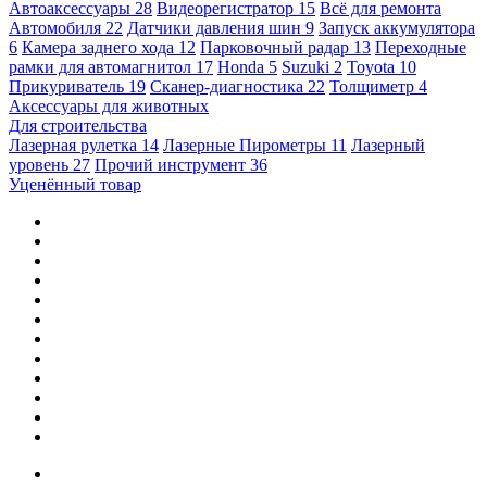
Автоаксессуары
28
Видеорегистратор
15
Всё для ремонта
Автомобиля
22
Датчики давления шин
9
Запуск аккумулятора
6
Камера заднего хода
12
Парковочный радар
13
Переходные
рамки для автомагнитол
17
Honda
5
Suzuki
2
Toyota
10
Прикуриватель
19
Сканер-диагностика
22
Толщиметр
4
Аксессуары для животных
Для строительства
Лазерная рулетка
14
Лазерные Пирометры
11
Лазерный
уровень
27
Прочий инструмент
36
Уценённый товар