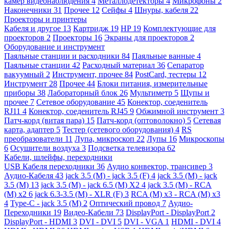
камер видеонаблюдения
4
Металлодетекторы
4
Микрофоны
2
Наконечники
31
Прочее
12
Сейфы
4
Шнуры, кабеля
22
Проекторы и принтеры
Кабеля и другое
13
Картридж
19
HP
19
Комплектующие для
проекторов
2
Проекторы
16
Экраны для проекторов
2
Оборудование и инструмент
Паяльные станции и расходники
84
Паяльные ванные
4
Паяльные станции
42
Расходный материал
36
Сепаратор
вакуумный
2
Инструмент, прочее
84
PostCard, тестеры
12
Инструмент
28
Прочее
44
Блоки питания, измерительные
приборы
38
Лабораторный блок
26
Мультиметр
5
Щупы и
прочее
7
Сетевое оборудование
45
Конектор, соеденитель
RJ11
4
Конектор, соеденитель RJ45
9
Обжимной инструмент
3
Патч-корд (витая пара)
15
Патч-корд (оптоволокно)
5
Сетевая
карта, адаптер
5
Тестер (сетевого оборудования)
4
RS
преобразователи
11
Лупа, микроскоп
22
Лупы
16
Микроскопы
6
Осушители воздуха
3
Подсветка телевизора
62
Кабели, шлейфы, переходники
USB Кабеля переходники
36
Аудио конвектор, трансивер
3
Аудио-Кабеля
43
jack 3.5 (M) - jack 3.5 (F)
4
jack 3.5 (M) - jack
3.5 (M)
13
jack 3.5 (M) - jack 6.5 (M) X2
4
jack 3.5 (M) - RCA
(M) x2
6
jack 6.3-3.5 (M) - XLR (F)
3
RCA (M) x3 - RCA (M) x3
4
Type-C - jack 3.5 (M)
2
Оптический провод
7
Аудио-
Переходники
19
Видео-Кабели
73
DisplayPort - DisplayPort
2
DisplayPort - HDMI
3
DVI - DVI
5
DVI - VGA
1
HDMI - DVI
4