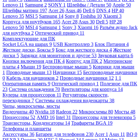
Lenovo
11
Samsung
2
SONY
1
Шлейфы / Детали
50
Apple
50
Шлейфы матриц
197
Acer
26
Asus
46
Dell
6
DNS
4
HP
40
Lenovo
35
MSI
5
Samsung
14
Sony
8
Toshiba
10
Xiaomi
3
Корпуса для ноутбуков
165
Acer
28
Asus
30
Dell
5
HP
28
Lenovo
50
MSI
4
Samsung
1
Sony
3
Xiaomi
16
Разъём аудио Jack
для ноутбука
2
Оптический привод
11
Комплектующие для ПК
Socket LGA на шарах
9
USB Контроллер
3
Блок Питания
4
Жесткие диски, Боксы
9
Бокс для жесткого диска
4
Жесткие
диски
5
Зарядки для мониторов и другое
53
Звуковая карта
6
Кнопки включения для ПК
4
Корпус для ПК
2
Материнские
платы
4
Мыши
19
Беспроводные мыши
5
Коврики для мыши
1
Проводные мыши
13
Наушники
15
Беспроводные наушники
0
Кабель для наушников
2
Проводные наушники
12
1
1
Оперативная память
9
Оптический привод
1
Полезное для ПК
23
Система охлаждения
70
Вентиляторы для корпуса
14
Кулеры для процессоров
11
Регуляторы скорости,
переходники
7
Системы охлаждения видеокарты
38
Чипы, микросхемы, мосты
Видеочипы
40
Nvidia
18
Radeon
22
Микросхемы
80
Мосты
48
Процессоры
52
AMD
16
Intel
31
Процессоры для телевизора
5
Транзисторы, Конденсаторы
14
Трафареты BGA
19
Телефоны и планшеты
Аксессуары
36
Батареи для телефонов
230
Acer
1
Asus
11
BQ
0
DEXP
3
Doogee
20
HTC
5
Huawei
34
Lenovo
14
Meizu
13