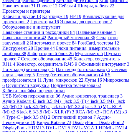
камер видеонаблюдения
4
Металлодетекторы
4
Микрофоны
2
Наконечники
31
Прочее
12
Сейфы
4
Шнуры, кабеля
22
Проекторы и принтеры
Кабеля и другое
13
Картридж
19
HP
19
Комплектующие для
проекторов
2
Проекторы
16
Экраны для проекторов
2
Оборудование и инструмент
Паяльные станции и расходники
84
Паяльные ванные
4
Паяльные станции
42
Расходный материал
36
Сепаратор
вакуумный
2
Инструмент, прочее
84
PostCard, тестеры
12
Инструмент
28
Прочее
44
Блоки питания, измерительные
приборы
38
Лабораторный блок
26
Мультиметр
5
Щупы и
прочее
7
Сетевое оборудование
45
Конектор, соеденитель
RJ11
4
Конектор, соеденитель RJ45
9
Обжимной инструмент
3
Патч-корд (витая пара)
15
Патч-корд (оптоволокно)
5
Сетевая
карта, адаптер
5
Тестер (сетевого оборудования)
4
RS
преобразователи
11
Лупа, микроскоп
22
Лупы
16
Микроскопы
6
Осушители воздуха
3
Подсветка телевизора
62
Кабели, шлейфы, переходники
USB Кабеля переходники
36
Аудио конвектор, трансивер
3
Аудио-Кабеля
43
jack 3.5 (M) - jack 3.5 (F)
4
jack 3.5 (M) - jack
3.5 (M)
13
jack 3.5 (M) - jack 6.5 (M) X2
4
jack 3.5 (M) - RCA
(M) x2
6
jack 6.3-3.5 (M) - XLR (F)
3
RCA (M) x3 - RCA (M) x3
4
Type-C - jack 3.5 (M)
2
Оптический провод
7
Аудио-
Переходники
19
Видео-Кабели
73
DisplayPort - DisplayPort
2
DisplayPort - HDMI
3
DVI - DVI
5
DVI - VGA
1
HDMI - DVI
4