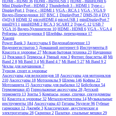
HDMI - HDMI
36
HDMI - microUSB
1
HDMI - miniHDMI
6
Mini DisplayPort - HDMI
2
Thunderbolt 3 - HDMI
1
Type-c -
DisplayPort
1
Type-c - HDMI
1
VGA - RCA
1
VGA - VGA
9
Видео-Переходники
107
BNC
1
DisplayPort
7
DMS-59
4
DVI
(I)(D)
8
HDMI
32
microHDMI
4
microUSB
1
miniDisplayPort
7
miniDVI
1
miniHDMI
2
RCA
3
SCART
2
Type-C
12
USB
7
VGA
16
Видео-Удлинители
10
HDMI - HDMI
6
VGA - VGA
4
Рейзеры, переходники
0
Шлейфы, переходники
17
Xiaomi
Power Bank
3
Аксессуары
6
Видеонаблюдение
13
Видеорегистратор
5
Домашний интернет
6
Инструменты
8
Красота и здоровье
27
Мелкая бытовая техника
23
Наушники
13
Рюкзаки
6
Термосы
4
Умный дом
3
Фитнес браслеты
48
Mi
Band 2
8
Mi Band 3
4
Mi Band 4
7
Mi Band 5
27
Mi Band 9
2
Чехлы для наушников
7
Туризм, спорт и здоровье
Аксессуары для велосипедов
18
Аксессуары для мотоциклов
210
Аксессуары
18
Мотоциклы
9
Шлема
146
Кофры
22
Мотозащита
15
Аксессуары для рыбалки
12
Бейсболки
54
Гермомешки
45
Горнолыжные аксессуары
28
Детский
термометр
13
Зонты
5
Компасы, ножи, спички, секундомеры
61
Красота и здоровье
32
Металлодетекторы
14
Музыкальные
инструменты
184
Аксессуары
43
Гитары Укулеле
96
Губные
гармошки
12
Джембе
3
Классические, акустические и
электрогитары
28
Скрипки
2
Палатки, спальные мешки
29