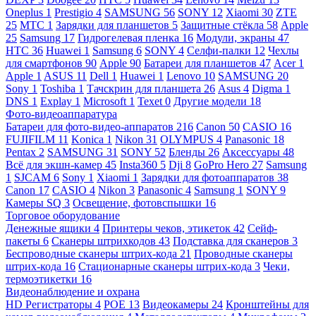
Oneplus
1
Prestigio
4
SAMSUNG
56
SONY
12
Xiaomi
30
ZTE
25
МТС
1
Зарядки для планшетов
5
Защитные стёкла
58
Apple
25
Samsung
17
Гидрогелевая пленка
16
Модули, экраны
47
HTC
36
Huawei
1
Samsung
6
SONY
4
Селфи-палки
12
Чехлы
для смартфонов
90
Apple
90
Батареи для планшетов
47
Acer
1
Apple
1
ASUS
11
Dell
1
Huawei
1
Lenovo
10
SAMSUNG
20
Sony
1
Toshiba
1
Тачскрин для планшета
26
Asus
4
Digma
1
DNS
1
Explay
1
Microsoft
1
Texet
0
Другие модели
18
Фото-видеоаппаратура
Батареи для фото-видео-аппаратов
216
Canon
50
CASIO
16
FUJIFILM
11
Konica
1
Nikon
31
OLYMPUS
4
Panasonic
18
Pentax
2
SAMSUNG
31
SONY
52
Бленды
26
Аксессуары
48
Всё для экшн-камер
45
Insta360
5
Dji
8
GoPro Hero
27
Samsung
1
SJCAM
6
Sony
1
Xiaomi
1
Зарядки для фотоаппаратов
38
Canon
17
CASIO
4
Nikon
3
Panasonic
4
Samsung
1
SONY
9
Камеры SQ
3
Освещение, фотовспышки
16
Торговое оборудование
Денежные ящики
4
Принтеры чеков, этикеток
42
Сейф-
пакеты
6
Сканеры штрихкодов
43
Подставка для сканеров
3
Беспроводные сканеры штрих-кода
21
Проводные сканеры
штрих-кода
16
Стационарные сканеры штрих-кода
3
Чеки,
термоэтикетки
16
Видеонаблюдение и охрана
HD Регистраторы
4
POE
13
Видеокамеры
24
Кронштейны для