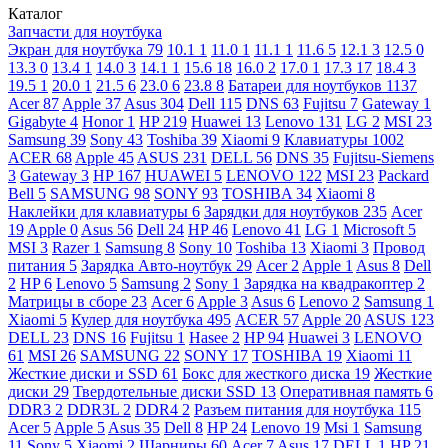
Каталог
Запчасти для ноутбука
Экран для ноутбука
79
10.1
1
11.0
1
11.1
1
11.6
5
12.1
3
12.5
0
13.3
0
13.4
1
14.0
3
14.1
1
15.6
18
16.0
2
17.0
1
17.3
17
18.4
3
19.5
1
20.0
1
21.5
6
23.0
6
23.8
8
Батареи для ноутбуков
1137
Acer
87
Apple
37
Asus
304
Dell
115
DNS
63
Fujitsu
7
Gateway
1
Gigabyte
4
Honor
1
HP
219
Huawei
13
Lenovo
131
LG
2
MSI
23
Samsung
39
Sony
43
Toshiba
39
Xiaomi
9
Клавиатуры
1002
ACER
68
Apple
45
ASUS
231
DELL
56
DNS
35
Fujitsu-Siemens
3
Gateway
3
HP
167
HUAWEI
5
LENOVO
122
MSI
23
Packard
Bell
5
SAMSUNG
98
SONY
93
TOSHIBA
34
Xiaomi
8
Наклейки для клавиатуры
6
Зарядки для ноутбуков
235
Acer
19
Apple
0
Asus
56
Dell
24
HP
46
Lenovo
41
LG
1
Microsoft
5
MSI
3
Razer
1
Samsung
8
Sony
10
Toshiba
13
Xiaomi
3
Провод
питания
5
Зарядка Авто-ноутбук
29
Acer
2
Apple
1
Asus
8
Dell
2
HP
6
Lenovo
5
Samsung
2
Sony
1
Зарядка на квадракоптер
2
Матрицы в сборе
23
Acer
6
Apple
3
Asus
6
Lenovo
2
Samsung
1
Xiaomi
5
Кулер для ноутбука
495
ACER
57
Apple
20
ASUS
123
DELL
23
DNS
16
Fujitsu
1
Hasee
2
HP
94
Huawei
3
LENOVO
61
MSI
26
SAMSUNG
22
SONY
17
TOSHIBA
19
Xiaomi
11
Жесткие диски и SSD
61
Бокс для жесткого диска
19
Жесткие
диски
29
Твердотельные диски SSD
13
Оперативная память
6
DDR3
2
DDR3L
2
DDR4
2
Разъем питания для ноутбука
115
Acer
5
Apple
5
Asus
35
Dell
8
HP
24
Lenovo
19
Msi
1
Samsung
11
Sony
5
Xiaomi
2
Шарниры
60
Acer
7
Asus
17
DELL
1
HP
21