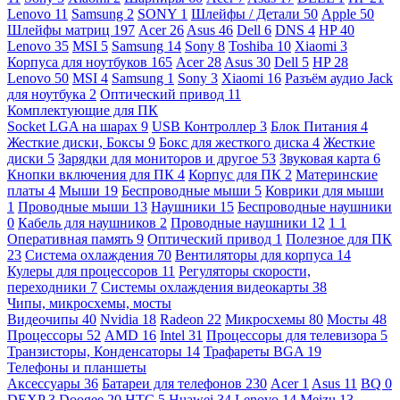
Lenovo
11
Samsung
2
SONY
1
Шлейфы / Детали
50
Apple
50
Шлейфы матриц
197
Acer
26
Asus
46
Dell
6
DNS
4
HP
40
Lenovo
35
MSI
5
Samsung
14
Sony
8
Toshiba
10
Xiaomi
3
Корпуса для ноутбуков
165
Acer
28
Asus
30
Dell
5
HP
28
Lenovo
50
MSI
4
Samsung
1
Sony
3
Xiaomi
16
Разъём аудио Jack
для ноутбука
2
Оптический привод
11
Комплектующие для ПК
Socket LGA на шарах
9
USB Контроллер
3
Блок Питания
4
Жесткие диски, Боксы
9
Бокс для жесткого диска
4
Жесткие
диски
5
Зарядки для мониторов и другое
53
Звуковая карта
6
Кнопки включения для ПК
4
Корпус для ПК
2
Материнские
платы
4
Мыши
19
Беспроводные мыши
5
Коврики для мыши
1
Проводные мыши
13
Наушники
15
Беспроводные наушники
0
Кабель для наушников
2
Проводные наушники
12
1
1
Оперативная память
9
Оптический привод
1
Полезное для ПК
23
Система охлаждения
70
Вентиляторы для корпуса
14
Кулеры для процессоров
11
Регуляторы скорости,
переходники
7
Системы охлаждения видеокарты
38
Чипы, микросхемы, мосты
Видеочипы
40
Nvidia
18
Radeon
22
Микросхемы
80
Мосты
48
Процессоры
52
AMD
16
Intel
31
Процессоры для телевизора
5
Транзисторы, Конденсаторы
14
Трафареты BGA
19
Телефоны и планшеты
Аксессуары
36
Батареи для телефонов
230
Acer
1
Asus
11
BQ
0
DEXP
3
Doogee
20
HTC
5
Huawei
34
Lenovo
14
Meizu
13