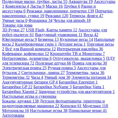
Подводные маски, трубки, ласты
55
Аквашузы
19
Аксессуары
1
Комплекты
4
Ласты
9
Маски
16
Трубки
6
Рации и
аксессуары
6
Рюкзаки, наколенники, перчатки
139
Перчатки,
наколенники, сумки
19
Рюкзаки
120
Термосы, фляги
47
Умные часы
0
Фонарики
34
Чехлы для airpods
18
Товары для дома
3D Ручки
27
USB Flash, Карты памяти
12
Аксессуары для
робот-пылесос
61
Вакуумный упаковщик
11
Весы
42
Ювелирные весы
9
Безмены
13
Кухонные весы
14
Напольные
весы
2
Калибровочные гири
1
Детские весы
1
Торговые весы
2
Всё для Ванной комнаты
12
Интерьерная наклейка
36
Кофеварки, кофемолки
12
Кронштейн ТВ и Мониторы
7
Нитратомеры, дозиметры
6
Отпугиватели, мышеловки
5
ПДУ
для телевизора
72
Полезные штуки
66
Помпа для воды
30
Электрическая помпа
25
Ручная помпа
3
Аксессуары для
бутылок
2
Светильники, лампы
27
Термометры, часы
36
Термометры
32
Часы
4
Умный дом
30
Элементы питания
34
Аккумуляторные батареи GP
4
Батарейки Energizer
1
Батарейки GP
22
Батарейки NoName
3
Батарейки Varta
1
Батарейки Xiaomi
2
Зарядные устройства для аккумуляторов
1
Настольные игры и сувениры
Бокалы, кружки
138
Детские фотоаппараты, принтеры и
радиоуправляемые машинки
22
Копилки
61
Модельки
118
Мотоциклы
16
Настольные игры
38
Прикольные вещи
41
Автотовары