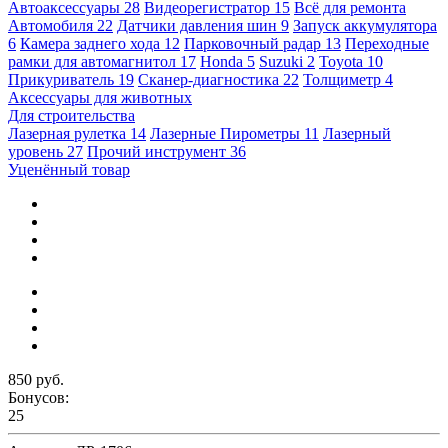
Автоаксессуары
28
Видеорегистратор
15
Всё для ремонта
Автомобиля
22
Датчики давления шин
9
Запуск аккумулятора
6
Камера заднего хода
12
Парковочный радар
13
Переходные
рамки для автомагнитол
17
Honda
5
Suzuki
2
Toyota
10
Прикуриватель
19
Сканер-диагностика
22
Толщиметр
4
Аксессуары для животных
Для строительства
Лазерная рулетка
14
Лазерные Пирометры
11
Лазерный
уровень
27
Прочий инструмент
36
Уценённый товар
850 руб.
Бонусов:
25