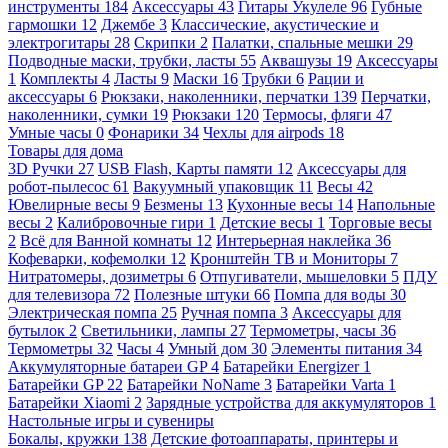
инструменты
184
Аксессуары
43
Гитары Укулеле
96
Губные
гармошки
12
Джембе
3
Классические, акустические и
электрогитары
28
Скрипки
2
Палатки, спальные мешки
29
Подводные маски, трубки, ласты
55
Аквашузы
19
Аксессуары
1
Комплекты
4
Ласты
9
Маски
16
Трубки
6
Рации и
аксессуары
6
Рюкзаки, наколенники, перчатки
139
Перчатки,
наколенники, сумки
19
Рюкзаки
120
Термосы, фляги
47
Умные часы
0
Фонарики
34
Чехлы для airpods
18
Товары для дома
3D Ручки
27
USB Flash, Карты памяти
12
Аксессуары для
робот-пылесос
61
Вакуумный упаковщик
11
Весы
42
Ювелирные весы
9
Безмены
13
Кухонные весы
14
Напольные
весы
2
Калибровочные гири
1
Детские весы
1
Торговые весы
2
Всё для Ванной комнаты
12
Интерьерная наклейка
36
Кофеварки, кофемолки
12
Кронштейн ТВ и Мониторы
7
Нитратомеры, дозиметры
6
Отпугиватели, мышеловки
5
ПДУ
для телевизора
72
Полезные штуки
66
Помпа для воды
30
Электрическая помпа
25
Ручная помпа
3
Аксессуары для
бутылок
2
Светильники, лампы
27
Термометры, часы
36
Термометры
32
Часы
4
Умный дом
30
Элементы питания
34
Аккумуляторные батареи GP
4
Батарейки Energizer
1
Батарейки GP
22
Батарейки NoName
3
Батарейки Varta
1
Батарейки Xiaomi
2
Зарядные устройства для аккумуляторов
1
Настольные игры и сувениры
Бокалы, кружки
138
Детские фотоаппараты, принтеры и