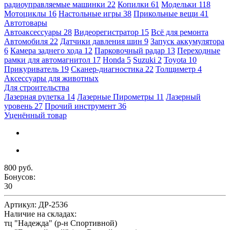
радиоуправляемые машинки
22
Копилки
61
Модельки
118
Мотоциклы
16
Настольные игры
38
Прикольные вещи
41
Автотовары
Автоаксессуары
28
Видеорегистратор
15
Всё для ремонта
Автомобиля
22
Датчики давления шин
9
Запуск аккумулятора
6
Камера заднего хода
12
Парковочный радар
13
Переходные
рамки для автомагнитол
17
Honda
5
Suzuki
2
Toyota
10
Прикуриватель
19
Сканер-диагностика
22
Толщиметр
4
Аксессуары для животных
Для строительства
Лазерная рулетка
14
Лазерные Пирометры
11
Лазерный
уровень
27
Прочий инструмент
36
Уценённый товар
800 руб.
Бонусов:
30
Артикул:
ДР-2536
Наличие на складах:
тц "Надежда" (р-н Спортивной)