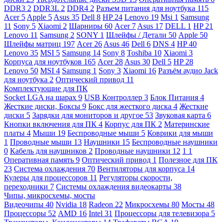
DDR3
2
DDR3L
2
DDR4
2
Разъем питания для ноутбука
115
Acer
5
Apple
5
Asus
35
Dell
8
HP
24
Lenovo
19
Msi
1
Samsung
11
Sony
5
Xiaomi
2
Шарниры
60
Acer
7
Asus
17
DELL
1
HP
21
Lenovo
11
Samsung
2
SONY
1
Шлейфы / Детали
50
Apple
50
Шлейфы матриц
197
Acer
26
Asus
46
Dell
6
DNS
4
HP
40
Lenovo
35
MSI
5
Samsung
14
Sony
8
Toshiba
10
Xiaomi
3
Корпуса для ноутбуков
165
Acer
28
Asus
30
Dell
5
HP
28
Lenovo
50
MSI
4
Samsung
1
Sony
3
Xiaomi
16
Разъём аудио Jack
для ноутбука
2
Оптический привод
11
Комплектующие для ПК
Socket LGA на шарах
9
USB Контроллер
3
Блок Питания
4
Жесткие диски, Боксы
9
Бокс для жесткого диска
4
Жесткие
диски
5
Зарядки для мониторов и другое
53
Звуковая карта
6
Кнопки включения для ПК
4
Корпус для ПК
2
Материнские
платы
4
Мыши
19
Беспроводные мыши
5
Коврики для мыши
1
Проводные мыши
13
Наушники
15
Беспроводные наушники
0
Кабель для наушников
2
Проводные наушники
12
1
1
Оперативная память
9
Оптический привод
1
Полезное для ПК
23
Система охлаждения
70
Вентиляторы для корпуса
14
Кулеры для процессоров
11
Регуляторы скорости,
переходники
7
Системы охлаждения видеокарты
38
Чипы, микросхемы, мосты
Видеочипы
40
Nvidia
18
Radeon
22
Микросхемы
80
Мосты
48
Процессоры
52
AMD
16
Intel
31
Процессоры для телевизора
5