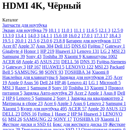
HDMI 4K, Чёрный
Каталог
Запчасти для ноутбука
Экран для ноутбука
79
10.1
1
11.0
1
11.1
1
11.6
5
12.1
3
12.5
0
13.3
0
13.4
1
14.0
3
14.1
1
15.6
18
16.0
2
17.0
1
17.3
17
18.4
3
19.5
1
20.0
1
21.5
6
23.0
6
23.8
8
Батареи для ноутбуков
1137
Acer
87
Apple
37
Asus
304
Dell
115
DNS
63
Fujitsu
7
Gateway
1
Gigabyte
4
Honor
1
HP
219
Huawei
13
Lenovo
131
LG
2
MSI
23
Samsung
39
Sony
43
Toshiba
39
Xiaomi
9
Клавиатуры
1002
ACER
68
Apple
45
ASUS
231
DELL
56
DNS
35
Fujitsu-Siemens
3
Gateway
3
HP
167
HUAWEI
5
LENOVO
122
MSI
23
Packard
Bell
5
SAMSUNG
98
SONY
93
TOSHIBA
34
Xiaomi
8
Наклейки для клавиатуры
6
Зарядки для ноутбуков
235
Acer
19
Apple
0
Asus
56
Dell
24
HP
46
Lenovo
41
LG
1
Microsoft
5
MSI
3
Razer
1
Samsung
8
Sony
10
Toshiba
13
Xiaomi
3
Провод
питания
5
Зарядка Авто-ноутбук
29
Acer
2
Apple
1
Asus
8
Dell
2
HP
6
Lenovo
5
Samsung
2
Sony
1
Зарядка на квадракоптер
2
Матрицы в сборе
23
Acer
6
Apple
3
Asus
6
Lenovo
2
Samsung
1
Xiaomi
5
Кулер для ноутбука
495
ACER
57
Apple
20
ASUS
123
DELL
23
DNS
16
Fujitsu
1
Hasee
2
HP
94
Huawei
3
LENOVO
61
MSI
26
SAMSUNG
22
SONY
17
TOSHIBA
19
Xiaomi
11
Жесткие диски и SSD
61
Бокс для жесткого диска
19
Жесткие
диски
29
Твердотельные диски SSD
13
Оперативная память
6