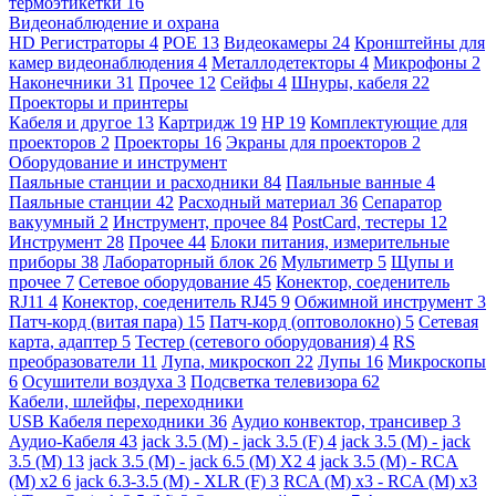
термоэтикетки
16
Видеонаблюдение и охрана
HD Регистраторы
4
POE
13
Видеокамеры
24
Кронштейны для
камер видеонаблюдения
4
Металлодетекторы
4
Микрофоны
2
Наконечники
31
Прочее
12
Сейфы
4
Шнуры, кабеля
22
Проекторы и принтеры
Кабеля и другое
13
Картридж
19
HP
19
Комплектующие для
проекторов
2
Проекторы
16
Экраны для проекторов
2
Оборудование и инструмент
Паяльные станции и расходники
84
Паяльные ванные
4
Паяльные станции
42
Расходный материал
36
Сепаратор
вакуумный
2
Инструмент, прочее
84
PostCard, тестеры
12
Инструмент
28
Прочее
44
Блоки питания, измерительные
приборы
38
Лабораторный блок
26
Мультиметр
5
Щупы и
прочее
7
Сетевое оборудование
45
Конектор, соеденитель
RJ11
4
Конектор, соеденитель RJ45
9
Обжимной инструмент
3
Патч-корд (витая пара)
15
Патч-корд (оптоволокно)
5
Сетевая
карта, адаптер
5
Тестер (сетевого оборудования)
4
RS
преобразователи
11
Лупа, микроскоп
22
Лупы
16
Микроскопы
6
Осушители воздуха
3
Подсветка телевизора
62
Кабели, шлейфы, переходники
USB Кабеля переходники
36
Аудио конвектор, трансивер
3
Аудио-Кабеля
43
jack 3.5 (M) - jack 3.5 (F)
4
jack 3.5 (M) - jack
3.5 (M)
13
jack 3.5 (M) - jack 6.5 (M) X2
4
jack 3.5 (M) - RCA
(M) x2
6
jack 6.3-3.5 (M) - XLR (F)
3
RCA (M) x3 - RCA (M) x3