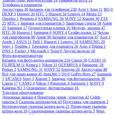
Транзисторы, Конденсаторы
14
Трафареты BGA
19
Телефоны и планшеты
Аксессуары
36
Батареи для телефонов
230
Acer
1
Asus
11
BQ
0
DEXP
3
Doogee
20
HTC
5
Huawei
34
Lenovo
14
Meizu
13
Oneplus
1
Prestigio
4
SAMSUNG
56
SONY
12
Xiaomi
30
ZTE
25
МТС
1
Зарядки для планшетов
5
Защитные стёкла
58
Apple
25
Samsung
17
Гидрогелевая пленка
16
Модули, экраны
47
HTC
36
Huawei
1
Samsung
6
SONY
4
Селфи-палки
12
Чехлы
для смартфонов
90
Apple
90
Батареи для планшетов
47
Acer
1
Apple
1
ASUS
11
Dell
1
Huawei
1
Lenovo
10
SAMSUNG
20
Sony
1
Toshiba
1
Тачскрин для планшета
26
Asus
4
Digma
1
DNS
1
Explay
1
Microsoft
1
Texet
0
Другие модели
18
Фото-видеоаппаратура
Батареи для фото-видео-аппаратов
216
Canon
50
CASIO
16
FUJIFILM
11
Konica
1
Nikon
31
OLYMPUS
4
Panasonic
18
Pentax
2
SAMSUNG
31
SONY
52
Бленды
26
Аксессуары
48
Всё для экшн-камер
45
Insta360
5
Dji
8
GoPro Hero
27
Samsung
1
SJCAM
6
Sony
1
Xiaomi
1
Зарядки для фотоаппаратов
38
Canon
17
CASIO
4
Nikon
3
Panasonic
4
Samsung
1
SONY
9
Камеры SQ
3
Освещение, фотовспышки
16
Торговое оборудование
Денежные ящики
4
Принтеры чеков, этикеток
42
Сейф-
пакеты
6
Сканеры штрихкодов
43
Подставка для сканеров
3
Беспроводные сканеры штрих-кода
21
Проводные сканеры
штрих-кода
16
Стационарные сканеры штрих-кода
3
Чеки,