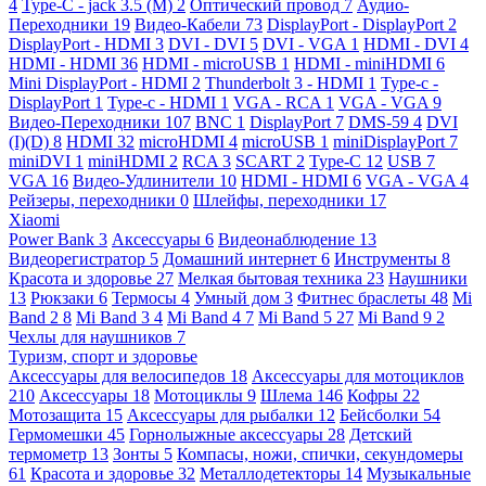
4
Type-C - jack 3.5 (M)
2
Оптический провод
7
Аудио-
Переходники
19
Видео-Кабели
73
DisplayPort - DisplayPort
2
DisplayPort - HDMI
3
DVI - DVI
5
DVI - VGA
1
HDMI - DVI
4
HDMI - HDMI
36
HDMI - microUSB
1
HDMI - miniHDMI
6
Mini DisplayPort - HDMI
2
Thunderbolt 3 - HDMI
1
Type-c -
DisplayPort
1
Type-c - HDMI
1
VGA - RCA
1
VGA - VGA
9
Видео-Переходники
107
BNC
1
DisplayPort
7
DMS-59
4
DVI
(I)(D)
8
HDMI
32
microHDMI
4
microUSB
1
miniDisplayPort
7
miniDVI
1
miniHDMI
2
RCA
3
SCART
2
Type-C
12
USB
7
VGA
16
Видео-Удлинители
10
HDMI - HDMI
6
VGA - VGA
4
Рейзеры, переходники
0
Шлейфы, переходники
17
Xiaomi
Power Bank
3
Аксессуары
6
Видеонаблюдение
13
Видеорегистратор
5
Домашний интернет
6
Инструменты
8
Красота и здоровье
27
Мелкая бытовая техника
23
Наушники
13
Рюкзаки
6
Термосы
4
Умный дом
3
Фитнес браслеты
48
Mi
Band 2
8
Mi Band 3
4
Mi Band 4
7
Mi Band 5
27
Mi Band 9
2
Чехлы для наушников
7
Туризм, спорт и здоровье
Аксессуары для велосипедов
18
Аксессуары для мотоциклов
210
Аксессуары
18
Мотоциклы
9
Шлема
146
Кофры
22
Мотозащита
15
Аксессуары для рыбалки
12
Бейсболки
54
Гермомешки
45
Горнолыжные аксессуары
28
Детский
термометр
13
Зонты
5
Компасы, ножи, спички, секундомеры
61
Красота и здоровье
32
Металлодетекторы
14
Музыкальные