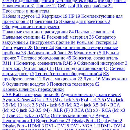
камер видеонаблюдения
4
Металлодетекторы
4
Микрофоны
2
Наконечники
31
Прочее
12
Сейфы
4
Шнуры, кабеля
22
Проекторы и принтеры
Кабеля и другое
13
Картридж
19
HP
19
Комплектующие для
проекторов
2
Проекторы
16
Экраны для проекторов
2
Оборудование и инструмент
Паяльные станции и расходники
84
Паяльные ванные
4
Паяльные станции
42
Расходный материал
36
Сепаратор
вакуумный
2
Инструмент, прочее
84
PostCard, тестеры
12
Инструмент
28
Прочее
44
Блоки питания, измерительные
приборы
38
Лабораторный блок
26
Мультиметр
5
Щупы и
прочее
7
Сетевое оборудование
45
Конектор, соеденитель
RJ11
4
Конектор, соеденитель RJ45
9
Обжимной инструмент
3
Патч-корд (витая пара)
15
Патч-корд (оптоволокно)
5
Сетевая
карта, адаптер
5
Тестер (сетевого оборудования)
4
RS
преобразователи
11
Лупа, микроскоп
22
Лупы
16
Микроскопы
6
Осушители воздуха
3
Подсветка телевизора
62
Кабели, шлейфы, переходники
USB Кабеля переходники
36
Аудио конвектор, трансивер
3
Аудио-Кабеля
43
jack 3.5 (M) - jack 3.5 (F)
4
jack 3.5 (M) - jack
3.5 (M)
13
jack 3.5 (M) - jack 6.5 (M) X2
4
jack 3.5 (M) - RCA
(M) x2
6
jack 6.3-3.5 (M) - XLR (F)
3
RCA (M) x3 - RCA (M) x3
4
Type-C - jack 3.5 (M)
2
Оптический провод
7
Аудио-
Переходники
19
Видео-Кабели
73
DisplayPort - DisplayPort
2
DisplayPort - HDMI
3
DVI - DVI
5
DVI - VGA
1
HDMI - DVI
4