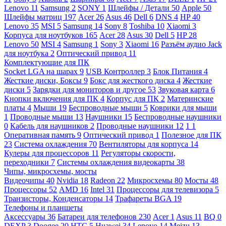
Lenovo
11
Samsung
2
SONY
1
Шлейфы / Детали
50
Apple
50
Шлейфы матриц
197
Acer
26
Asus
46
Dell
6
DNS
4
HP
40
Lenovo
35
MSI
5
Samsung
14
Sony
8
Toshiba
10
Xiaomi
3
Корпуса для ноутбуков
165
Acer
28
Asus
30
Dell
5
HP
28
Lenovo
50
MSI
4
Samsung
1
Sony
3
Xiaomi
16
Разъём аудио Jack
для ноутбука
2
Оптический привод
11
Комплектующие для ПК
Socket LGA на шарах
9
USB Контроллер
3
Блок Питания
4
Жесткие диски, Боксы
9
Бокс для жесткого диска
4
Жесткие
диски
5
Зарядки для мониторов и другое
53
Звуковая карта
6
Кнопки включения для ПК
4
Корпус для ПК
2
Материнские
платы
4
Мыши
19
Беспроводные мыши
5
Коврики для мыши
1
Проводные мыши
13
Наушники
15
Беспроводные наушники
0
Кабель для наушников
2
Проводные наушники
12
1
1
Оперативная память
9
Оптический привод
1
Полезное для ПК
23
Система охлаждения
70
Вентиляторы для корпуса
14
Кулеры для процессоров
11
Регуляторы скорости,
переходники
7
Системы охлаждения видеокарты
38
Чипы, микросхемы, мосты
Видеочипы
40
Nvidia
18
Radeon
22
Микросхемы
80
Мосты
48
Процессоры
52
AMD
16
Intel
31
Процессоры для телевизора
5
Транзисторы, Конденсаторы
14
Трафареты BGA
19
Телефоны и планшеты
Аксессуары
36
Батареи для телефонов
230
Acer
1
Asus
11
BQ
0
DEXP
3
Doogee
20
HTC
5
Huawei
34
Lenovo
14
Meizu
13