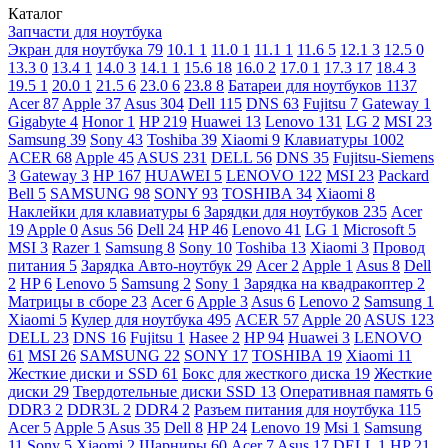
Каталог
Запчасти для ноутбука
Экран для ноутбука
79
10.1
1
11.0
1
11.1
1
11.6
5
12.1
3
12.5
0
13.3
0
13.4
1
14.0
3
14.1
1
15.6
18
16.0
2
17.0
1
17.3
17
18.4
3
19.5
1
20.0
1
21.5
6
23.0
6
23.8
8
Батареи для ноутбуков
1137
Acer
87
Apple
37
Asus
304
Dell
115
DNS
63
Fujitsu
7
Gateway
1
Gigabyte
4
Honor
1
HP
219
Huawei
13
Lenovo
131
LG
2
MSI
23
Samsung
39
Sony
43
Toshiba
39
Xiaomi
9
Клавиатуры
1002
ACER
68
Apple
45
ASUS
231
DELL
56
DNS
35
Fujitsu-Siemens
3
Gateway
3
HP
167
HUAWEI
5
LENOVO
122
MSI
23
Packard
Bell
5
SAMSUNG
98
SONY
93
TOSHIBA
34
Xiaomi
8
Наклейки для клавиатуры
6
Зарядки для ноутбуков
235
Acer
19
Apple
0
Asus
56
Dell
24
HP
46
Lenovo
41
LG
1
Microsoft
5
MSI
3
Razer
1
Samsung
8
Sony
10
Toshiba
13
Xiaomi
3
Провод
питания
5
Зарядка Авто-ноутбук
29
Acer
2
Apple
1
Asus
8
Dell
2
HP
6
Lenovo
5
Samsung
2
Sony
1
Зарядка на квадракоптер
2
Матрицы в сборе
23
Acer
6
Apple
3
Asus
6
Lenovo
2
Samsung
1
Xiaomi
5
Кулер для ноутбука
495
ACER
57
Apple
20
ASUS
123
DELL
23
DNS
16
Fujitsu
1
Hasee
2
HP
94
Huawei
3
LENOVO
61
MSI
26
SAMSUNG
22
SONY
17
TOSHIBA
19
Xiaomi
11
Жесткие диски и SSD
61
Бокс для жесткого диска
19
Жесткие
диски
29
Твердотельные диски SSD
13
Оперативная память
6
DDR3
2
DDR3L
2
DDR4
2
Разъем питания для ноутбука
115
Acer
5
Apple
5
Asus
35
Dell
8
HP
24
Lenovo
19
Msi
1
Samsung
11
Sony
5
Xiaomi
2
Шарниры
60
Acer
7
Asus
17
DELL
1
HP
21