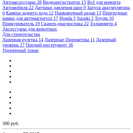
Автоаксессуары
28
Видеорегистратор
15
Всё для ремонта
Автомобиля
22
Датчики давления шин
9
Запуск аккумулятора
6
Камера заднего хода
12
Парковочный радар
13
Переходные
рамки для автомагнитол
17
Honda
5
Suzuki
2
Toyota
10
Прикуриватель
19
Сканер-диагностика
22
Толщиметр
4
Аксессуары для животных
Для строительства
Лазерная рулетка
14
Лазерные Пирометры
11
Лазерный
уровень
27
Прочий инструмент
36
Уценённый товар
300 руб.