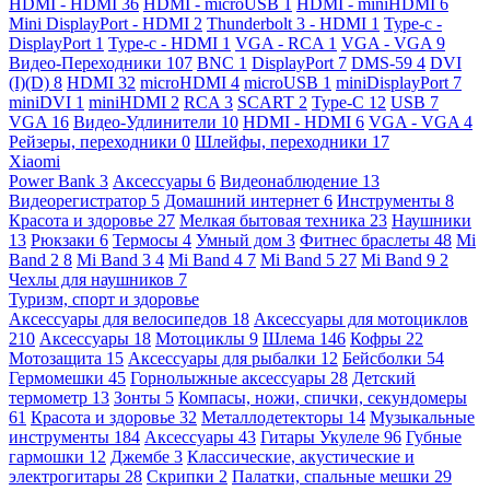
HDMI - HDMI
36
HDMI - microUSB
1
HDMI - miniHDMI
6
Mini DisplayPort - HDMI
2
Thunderbolt 3 - HDMI
1
Type-c -
DisplayPort
1
Type-c - HDMI
1
VGA - RCA
1
VGA - VGA
9
Видео-Переходники
107
BNC
1
DisplayPort
7
DMS-59
4
DVI
(I)(D)
8
HDMI
32
microHDMI
4
microUSB
1
miniDisplayPort
7
miniDVI
1
miniHDMI
2
RCA
3
SCART
2
Type-C
12
USB
7
VGA
16
Видео-Удлинители
10
HDMI - HDMI
6
VGA - VGA
4
Рейзеры, переходники
0
Шлейфы, переходники
17
Xiaomi
Power Bank
3
Аксессуары
6
Видеонаблюдение
13
Видеорегистратор
5
Домашний интернет
6
Инструменты
8
Красота и здоровье
27
Мелкая бытовая техника
23
Наушники
13
Рюкзаки
6
Термосы
4
Умный дом
3
Фитнес браслеты
48
Mi
Band 2
8
Mi Band 3
4
Mi Band 4
7
Mi Band 5
27
Mi Band 9
2
Чехлы для наушников
7
Туризм, спорт и здоровье
Аксессуары для велосипедов
18
Аксессуары для мотоциклов
210
Аксессуары
18
Мотоциклы
9
Шлема
146
Кофры
22
Мотозащита
15
Аксессуары для рыбалки
12
Бейсболки
54
Гермомешки
45
Горнолыжные аксессуары
28
Детский
термометр
13
Зонты
5
Компасы, ножи, спички, секундомеры
61
Красота и здоровье
32
Металлодетекторы
14
Музыкальные
инструменты
184
Аксессуары
43
Гитары Укулеле
96
Губные
гармошки
12
Джембе
3
Классические, акустические и
электрогитары
28
Скрипки
2
Палатки, спальные мешки
29