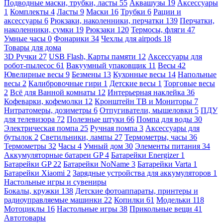
Подводные маски, трубки, ласты
55
Аквашузы
19
Аксессуары
1
Комплекты
4
Ласты
9
Маски
16
Трубки
6
Рации и
аксессуары
6
Рюкзаки, наколенники, перчатки
139
Перчатки,
наколенники, сумки
19
Рюкзаки
120
Термосы, фляги
47
Умные часы
0
Фонарики
34
Чехлы для airpods
18
Товары для дома
3D Ручки
27
USB Flash, Карты памяти
12
Аксессуары для
робот-пылесос
61
Вакуумный упаковщик
11
Весы
42
Ювелирные весы
9
Безмены
13
Кухонные весы
14
Напольные
весы
2
Калибровочные гири
1
Детские весы
1
Торговые весы
2
Всё для Ванной комнаты
12
Интерьерная наклейка
36
Кофеварки, кофемолки
12
Кронштейн ТВ и Мониторы
7
Нитратомеры, дозиметры
6
Отпугиватели, мышеловки
5
ПДУ
для телевизора
72
Полезные штуки
66
Помпа для воды
30
Электрическая помпа
25
Ручная помпа
3
Аксессуары для
бутылок
2
Светильники, лампы
27
Термометры, часы
36
Термометры
32
Часы
4
Умный дом
30
Элементы питания
34
Аккумуляторные батареи GP
4
Батарейки Energizer
1
Батарейки GP
22
Батарейки NoName
3
Батарейки Varta
1
Батарейки Xiaomi
2
Зарядные устройства для аккумуляторов
1
Настольные игры и сувениры
Бокалы, кружки
138
Детские фотоаппараты, принтеры и
радиоуправляемые машинки
22
Копилки
61
Модельки
118
Мотоциклы
16
Настольные игры
38
Прикольные вещи
41
Автотовары