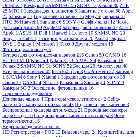
Oneplus
1
Prestigio
4
SAMSUNG
56
SONY
12
Xiaomi
30
ZTE
25
МТС
1
Зарядки для планшетов
5
Защитные стёкла
58
Apple
25
Samsung
17
Гидрогелевая пленка
16
Модули, экраны
47
HTC
36
Huawei
1
Samsung
6
SONY
4
Селфи-палки
12
Чехлы
для смартфонов
90
Apple
90
Батареи для планшетов
47
Acer
1
Apple
1
ASUS
11
Dell
1
Huawei
1
Lenovo
10
SAMSUNG
20
Sony
1
Toshiba
1
Тачскрин для планшета
26
Asus
4
Digma
1
DNS
1
Explay
1
Microsoft
1
Texet
0
Другие модели
18
Фото-видеоаппаратура
Батареи для фото-видео-аппаратов
216
Canon
50
CASIO
16
FUJIFILM
11
Konica
1
Nikon
31
OLYMPUS
4
Panasonic
18
Pentax
2
SAMSUNG
31
SONY
52
Бленды
26
Аксессуары
48
Всё для экшн-камер
45
Insta360
5
Dji
8
GoPro Hero
27
Samsung
1
SJCAM
6
Sony
1
Xiaomi
1
Зарядки для фотоаппаратов
38
Canon
17
CASIO
4
Nikon
3
Panasonic
4
Samsung
1
SONY
9
Камеры SQ
3
Освещение, фотовспышки
16
Торговое оборудование
Денежные ящики
4
Принтеры чеков, этикеток
42
Сейф-
пакеты
6
Сканеры штрихкодов
43
Подставка для сканеров
3
Беспроводные сканеры штрих-кода
21
Проводные сканеры
штрих-кода
16
Стационарные сканеры штрих-кода
3
Чеки,
термоэтикетки
16
Видеонаблюдение и охрана
HD Регистраторы
4
POE
13
Видеокамеры
24
Кронштейны для