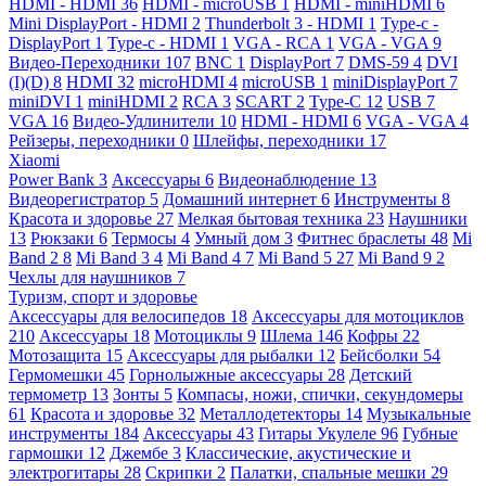
HDMI - HDMI
36
HDMI - microUSB
1
HDMI - miniHDMI
6
Mini DisplayPort - HDMI
2
Thunderbolt 3 - HDMI
1
Type-c -
DisplayPort
1
Type-c - HDMI
1
VGA - RCA
1
VGA - VGA
9
Видео-Переходники
107
BNC
1
DisplayPort
7
DMS-59
4
DVI
(I)(D)
8
HDMI
32
microHDMI
4
microUSB
1
miniDisplayPort
7
miniDVI
1
miniHDMI
2
RCA
3
SCART
2
Type-C
12
USB
7
VGA
16
Видео-Удлинители
10
HDMI - HDMI
6
VGA - VGA
4
Рейзеры, переходники
0
Шлейфы, переходники
17
Xiaomi
Power Bank
3
Аксессуары
6
Видеонаблюдение
13
Видеорегистратор
5
Домашний интернет
6
Инструменты
8
Красота и здоровье
27
Мелкая бытовая техника
23
Наушники
13
Рюкзаки
6
Термосы
4
Умный дом
3
Фитнес браслеты
48
Mi
Band 2
8
Mi Band 3
4
Mi Band 4
7
Mi Band 5
27
Mi Band 9
2
Чехлы для наушников
7
Туризм, спорт и здоровье
Аксессуары для велосипедов
18
Аксессуары для мотоциклов
210
Аксессуары
18
Мотоциклы
9
Шлема
146
Кофры
22
Мотозащита
15
Аксессуары для рыбалки
12
Бейсболки
54
Гермомешки
45
Горнолыжные аксессуары
28
Детский
термометр
13
Зонты
5
Компасы, ножи, спички, секундомеры
61
Красота и здоровье
32
Металлодетекторы
14
Музыкальные
инструменты
184
Аксессуары
43
Гитары Укулеле
96
Губные
гармошки
12
Джембе
3
Классические, акустические и
электрогитары
28
Скрипки
2
Палатки, спальные мешки
29