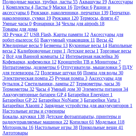
Подводные маски, трубки, ласты
55
Аквашузы
19
Аксессуары
1
Комплекты
4
Ласты
9
Маски
16
Трубки
6
Рации и
аксессуары
6
Рюкзаки, наколенники, перчатки
139
Перчатки,
наколенники, сумки
19
Рюкзаки
120
Термосы, фляги
47
Умные часы
0
Фонарики
34
Чехлы для airpods
18
Товары для дома
3D Ручки
27
USB Flash, Карты памяти
12
Аксессуары для
робот-пылесос
61
Вакуумный упаковщик
11
Весы
42
Ювелирные весы
9
Безмены
13
Кухонные весы
14
Напольные
весы
2
Калибровочные гири
1
Детские весы
1
Торговые весы
2
Всё для Ванной комнаты
12
Интерьерная наклейка
36
Кофеварки, кофемолки
12
Кронштейн ТВ и Мониторы
7
Нитратомеры, дозиметры
6
Отпугиватели, мышеловки
5
ПДУ
для телевизора
72
Полезные штуки
66
Помпа для воды
30
Электрическая помпа
25
Ручная помпа
3
Аксессуары для
бутылок
2
Светильники, лампы
27
Термометры, часы
36
Термометры
32
Часы
4
Умный дом
30
Элементы питания
34
Аккумуляторные батареи GP
4
Батарейки Energizer
1
Батарейки GP
22
Батарейки NoName
3
Батарейки Varta
1
Батарейки Xiaomi
2
Зарядные устройства для аккумуляторов
1
Настольные игры и сувениры
Бокалы, кружки
138
Детские фотоаппараты, принтеры и
радиоуправляемые машинки
22
Копилки
61
Модельки
118
Мотоциклы
16
Настольные игры
38
Прикольные вещи
41
Автотовары