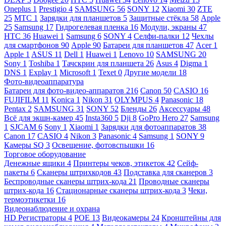
Oneplus
1
Prestigio
4
SAMSUNG
56
SONY
12
Xiaomi
30
ZTE
25
МТС
1
Зарядки для планшетов
5
Защитные стёкла
58
Apple
25
Samsung
17
Гидрогелевая пленка
16
Модули, экраны
47
HTC
36
Huawei
1
Samsung
6
SONY
4
Селфи-палки
12
Чехлы
для смартфонов
90
Apple
90
Батареи для планшетов
47
Acer
1
Apple
1
ASUS
11
Dell
1
Huawei
1
Lenovo
10
SAMSUNG
20
Sony
1
Toshiba
1
Тачскрин для планшета
26
Asus
4
Digma
1
DNS
1
Explay
1
Microsoft
1
Texet
0
Другие модели
18
Фото-видеоаппаратура
Батареи для фото-видео-аппаратов
216
Canon
50
CASIO
16
FUJIFILM
11
Konica
1
Nikon
31
OLYMPUS
4
Panasonic
18
Pentax
2
SAMSUNG
31
SONY
52
Бленды
26
Аксессуары
48
Всё для экшн-камер
45
Insta360
5
Dji
8
GoPro Hero
27
Samsung
1
SJCAM
6
Sony
1
Xiaomi
1
Зарядки для фотоаппаратов
38
Canon
17
CASIO
4
Nikon
3
Panasonic
4
Samsung
1
SONY
9
Камеры SQ
3
Освещение, фотовспышки
16
Торговое оборудование
Денежные ящики
4
Принтеры чеков, этикеток
42
Сейф-
пакеты
6
Сканеры штрихкодов
43
Подставка для сканеров
3
Беспроводные сканеры штрих-кода
21
Проводные сканеры
штрих-кода
16
Стационарные сканеры штрих-кода
3
Чеки,
термоэтикетки
16
Видеонаблюдение и охрана
HD Регистраторы
4
POE
13
Видеокамеры
24
Кронштейны для