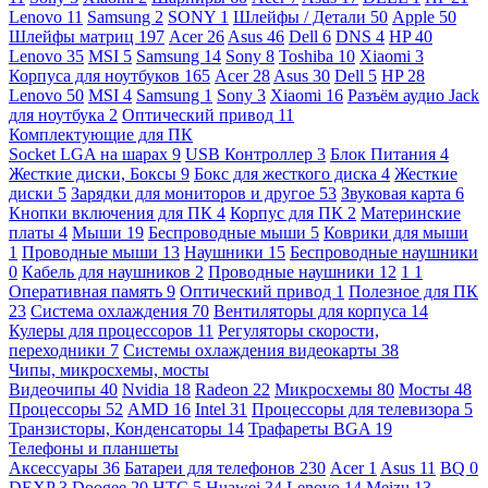
Lenovo
11
Samsung
2
SONY
1
Шлейфы / Детали
50
Apple
50
Шлейфы матриц
197
Acer
26
Asus
46
Dell
6
DNS
4
HP
40
Lenovo
35
MSI
5
Samsung
14
Sony
8
Toshiba
10
Xiaomi
3
Корпуса для ноутбуков
165
Acer
28
Asus
30
Dell
5
HP
28
Lenovo
50
MSI
4
Samsung
1
Sony
3
Xiaomi
16
Разъём аудио Jack
для ноутбука
2
Оптический привод
11
Комплектующие для ПК
Socket LGA на шарах
9
USB Контроллер
3
Блок Питания
4
Жесткие диски, Боксы
9
Бокс для жесткого диска
4
Жесткие
диски
5
Зарядки для мониторов и другое
53
Звуковая карта
6
Кнопки включения для ПК
4
Корпус для ПК
2
Материнские
платы
4
Мыши
19
Беспроводные мыши
5
Коврики для мыши
1
Проводные мыши
13
Наушники
15
Беспроводные наушники
0
Кабель для наушников
2
Проводные наушники
12
1
1
Оперативная память
9
Оптический привод
1
Полезное для ПК
23
Система охлаждения
70
Вентиляторы для корпуса
14
Кулеры для процессоров
11
Регуляторы скорости,
переходники
7
Системы охлаждения видеокарты
38
Чипы, микросхемы, мосты
Видеочипы
40
Nvidia
18
Radeon
22
Микросхемы
80
Мосты
48
Процессоры
52
AMD
16
Intel
31
Процессоры для телевизора
5
Транзисторы, Конденсаторы
14
Трафареты BGA
19
Телефоны и планшеты
Аксессуары
36
Батареи для телефонов
230
Acer
1
Asus
11
BQ
0
DEXP
3
Doogee
20
HTC
5
Huawei
34
Lenovo
14
Meizu
13