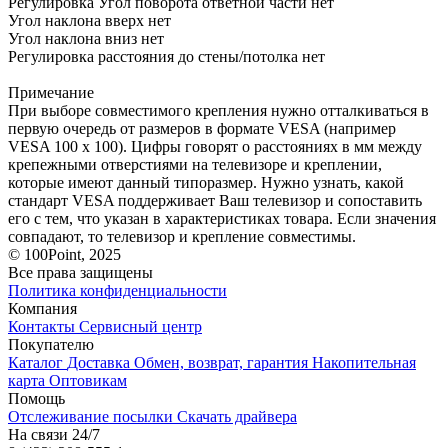
Регулировка Угол поворота ответной части нет
Угол наклона вверх нет
Угол наклона вниз нет
Регулировка расстояния до стены/потолка нет
Примечание
При выборе совместимого крепления нужно отталкиваться в
первую очередь от размеров в формате VESA (например
VESA 100 х 100). Цифры говорят о расстояниях в мм между
крепежными отверстиями на телевизоре и креплении,
которые имеют данный типоразмер. Нужно узнать, какой
стандарт VESA поддерживает Ваш телевизор и сопоставить
его с тем, что указан в характеристиках товара. Если значения
совпадают, то телевизор и крепление совместимы.
© 100Point, 2025
Все права защищены
Политика конфиденциальности
Компания
Контакты
Сервисный центр
Покупателю
Каталог
Доставка
Обмен, возврат, гарантия
Накопительная
карта
Оптовикам
Помощь
Отслеживание посылки
Скачать драйвера
На связи 24/7