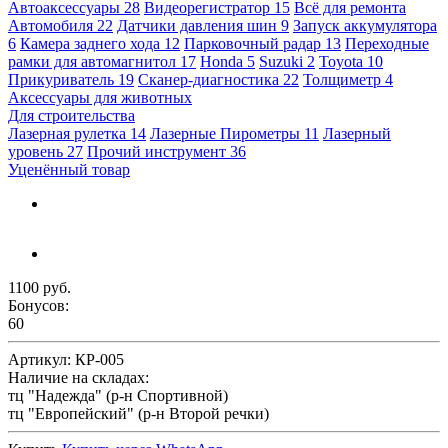
Автоаксессуары
28
Видеорегистратор
15
Всё для ремонта
Автомобиля
22
Датчики давления шин
9
Запуск аккумулятора
6
Камера заднего хода
12
Парковочный радар
13
Переходные
рамки для автомагнитол
17
Honda
5
Suzuki
2
Toyota
10
Прикуриватель
19
Сканер-диагностика
22
Толщиметр
4
Аксессуары для животных
Для строительства
Лазерная рулетка
14
Лазерные Пирометры
11
Лазерный
уровень
27
Прочий инструмент
36
Уценённый товар
1100 руб.
Бонусов:
60
Артикул:
КР-005
Наличие на складах:
тц "Надежда" (р-н Спортивной)
тц "Европейский" (р-н Второй речки)