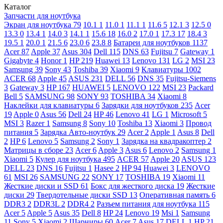
Каталог
Запчасти для ноутбука
Экран для ноутбука
79
10.1
1
11.0
1
11.1
1
11.6
5
12.1
3
12.5
0
13.3
0
13.4
1
14.0
3
14.1
1
15.6
18
16.0
2
17.0
1
17.3
17
18.4
3
19.5
1
20.0
1
21.5
6
23.0
6
23.8
8
Батареи для ноутбуков
1137
Acer
87
Apple
37
Asus
304
Dell
115
DNS
63
Fujitsu
7
Gateway
1
Gigabyte
4
Honor
1
HP
219
Huawei
13
Lenovo
131
LG
2
MSI
23
Samsung
39
Sony
43
Toshiba
39
Xiaomi
9
Клавиатуры
1002
ACER
68
Apple
45
ASUS
231
DELL
56
DNS
35
Fujitsu-Siemens
3
Gateway
3
HP
167
HUAWEI
5
LENOVO
122
MSI
23
Packard
Bell
5
SAMSUNG
98
SONY
93
TOSHIBA
34
Xiaomi
8
Наклейки для клавиатуры
6
Зарядки для ноутбуков
235
Acer
19
Apple
0
Asus
56
Dell
24
HP
46
Lenovo
41
LG
1
Microsoft
5
MSI
3
Razer
1
Samsung
8
Sony
10
Toshiba
13
Xiaomi
3
Провод
питания
5
Зарядка Авто-ноутбук
29
Acer
2
Apple
1
Asus
8
Dell
2
HP
6
Lenovo
5
Samsung
2
Sony
1
Зарядка на квадракоптер
2
Матрицы в сборе
23
Acer
6
Apple
3
Asus
6
Lenovo
2
Samsung
1
Xiaomi
5
Кулер для ноутбука
495
ACER
57
Apple
20
ASUS
123
DELL
23
DNS
16
Fujitsu
1
Hasee
2
HP
94
Huawei
3
LENOVO
61
MSI
26
SAMSUNG
22
SONY
17
TOSHIBA
19
Xiaomi
11
Жесткие диски и SSD
61
Бокс для жесткого диска
19
Жесткие
диски
29
Твердотельные диски SSD
13
Оперативная память
6
DDR3
2
DDR3L
2
DDR4
2
Разъем питания для ноутбука
115
Acer
5
Apple
5
Asus
35
Dell
8
HP
24
Lenovo
19
Msi
1
Samsung
11
Sony
5
Xiaomi
2
Шарниры
60
Acer
7
Asus
17
DELL
1
HP
21