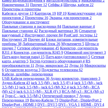
камер видеонаблюдения
4
Металлодетекторы
4
Микрофоны
2
Наконечники
31
Прочее
12
Сейфы
4
Шнуры, кабеля
22
Проекторы и принтеры
Кабеля и другое
13
Картридж
19
HP
19
Комплектующие для
проекторов
2
Проекторы
16
Экраны для проекторов
2
Оборудование и инструмент
Паяльные станции и расходники
84
Паяльные ванные
4
Паяльные станции
42
Расходный материал
36
Сепаратор
вакуумный
2
Инструмент, прочее
84
PostCard, тестеры
12
Инструмент
28
Прочее
44
Блоки питания, измерительные
приборы
38
Лабораторный блок
26
Мультиметр
5
Щупы и
прочее
7
Сетевое оборудование
45
Конектор, соеденитель
RJ11
4
Конектор, соеденитель RJ45
9
Обжимной инструмент
3
Патч-корд (витая пара)
15
Патч-корд (оптоволокно)
5
Сетевая
карта, адаптер
5
Тестер (сетевого оборудования)
4
RS
преобразователи
11
Лупа, микроскоп
22
Лупы
16
Микроскопы
6
Осушители воздуха
3
Подсветка телевизора
62
Кабели, шлейфы, переходники
USB Кабеля переходники
36
Аудио конвектор, трансивер
3
Аудио-Кабеля
43
jack 3.5 (M) - jack 3.5 (F)
4
jack 3.5 (M) - jack
3.5 (M)
13
jack 3.5 (M) - jack 6.5 (M) X2
4
jack 3.5 (M) - RCA
(M) x2
6
jack 6.3-3.5 (M) - XLR (F)
3
RCA (M) x3 - RCA (M) x3
4
Type-C - jack 3.5 (M)
2
Оптический провод
7
Аудио-
Переходники
19
Видео-Кабели
73
DisplayPort - DisplayPort
2
DisplayPort - HDMI
3
DVI - DVI
5
DVI - VGA
1
HDMI - DVI
4