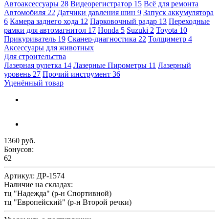
Автоаксессуары
28
Видеорегистратор
15
Всё для ремонта
Автомобиля
22
Датчики давления шин
9
Запуск аккумулятора
6
Камера заднего хода
12
Парковочный радар
13
Переходные
рамки для автомагнитол
17
Honda
5
Suzuki
2
Toyota
10
Прикуриватель
19
Сканер-диагностика
22
Толщиметр
4
Аксессуары для животных
Для строительства
Лазерная рулетка
14
Лазерные Пирометры
11
Лазерный
уровень
27
Прочий инструмент
36
Уценённый товар
1360 руб.
Бонусов:
62
Артикул:
ДР-1574
Наличие на складах:
тц "Надежда" (р-н Спортивной)
тц "Европейский" (р-н Второй речки)