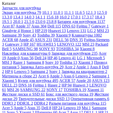
Каталог
Запчасти для ноутбука
Экран для ноутбука
79
10.1
1
11.0
1
11.1
1
11.6
5
12.1
3
12.5
0
13.3
0
13.4
1
14.0
3
14.1
1
15.6
18
16.0
2
17.0
1
17.3
17
18.4
3
19.5
1
20.0
1
21.5
6
23.0
6
23.8
8
Батареи для ноутбуков
1137
Acer
87
Apple
37
Asus
304
Dell
115
DNS
63
Fujitsu
7
Gateway
1
Gigabyte
4
Honor
1
HP
219
Huawei
13
Lenovo
131
LG
2
MSI
23
Samsung
39
Sony
43
Toshiba
39
Xiaomi
9
Клавиатуры
1002
ACER
68
Apple
45
ASUS
231
DELL
56
DNS
35
Fujitsu-Siemens
3
Gateway
3
HP
167
HUAWEI
5
LENOVO
122
MSI
23
Packard
Bell
5
SAMSUNG
98
SONY
93
TOSHIBA
34
Xiaomi
8
Наклейки для клавиатуры
6
Зарядки для ноутбуков
235
Acer
19
Apple
0
Asus
56
Dell
24
HP
46
Lenovo
41
LG
1
Microsoft
5
MSI
3
Razer
1
Samsung
8
Sony
10
Toshiba
13
Xiaomi
3
Провод
питания
5
Зарядка Авто-ноутбук
29
Acer
2
Apple
1
Asus
8
Dell
2
HP
6
Lenovo
5
Samsung
2
Sony
1
Зарядка на квадракоптер
2
Матрицы в сборе
23
Acer
6
Apple
3
Asus
6
Lenovo
2
Samsung
1
Xiaomi
5
Кулер для ноутбука
495
ACER
57
Apple
20
ASUS
123
DELL
23
DNS
16
Fujitsu
1
Hasee
2
HP
94
Huawei
3
LENOVO
61
MSI
26
SAMSUNG
22
SONY
17
TOSHIBA
19
Xiaomi
11
Жесткие диски и SSD
61
Бокс для жесткого диска
19
Жесткие
диски
29
Твердотельные диски SSD
13
Оперативная память
6
DDR3
2
DDR3L
2
DDR4
2
Разъем питания для ноутбука
115
Acer
5
Apple
5
Asus
35
Dell
8
HP
24
Lenovo
19
Msi
1
Samsung
11
Sony
5
Xiaomi
2
Шарниры
60
Acer
7
Asus
17
DELL
1
HP
21