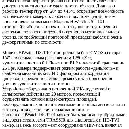
автоматически корректирующей интенсивность свечения
диодов в зависимости от удаленности объекта. Диапазон
рабочих температур от -20° до +45°C открывает возможность
использования камеры в любых типах помещений, в том
числе и неотапливаемых. Модель HiWatch DS-T101 –
отличный выбор для проектов по улучшению устаревших
систем аналогового видеонаблюдения до мегапиксельного
уровня, не требующий повторной прокладки кабеля и очень
демократичный по стоимости.
Модель HiWatch DS-T101 построена на базе CMOS-сенсора
1/4" с максимальным разрешением 1280х720,
чувствительностью 0.1 Люкс при F1.2 и частотой трансляции
25 Fps. Камера поддерживает режим работы «день/ночь» и
снабжена механическим ИК-фильтром для коррекции
цветовой передачи в светлое время суток и повышения
уровня чувствительности в темное.
Устройство оборудовано встроенной ИК-подсветкой с
дальностью действия до 20 метров, позволяющей
осуществлять ночной видеоконтроль площадей,
необорудованных дополнительными источниками света или в
тех ситуациях, если свет неожиданно погас.
Сигнал с HiWatch DS-T101 может быть записан трибридными
видеорегистраторами TRASSIR для аналоговых и HD-TVI
камер. На весь ассортимент оборудования HiWatch, включая