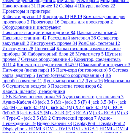
камер видеонаблюдения
4
Металлодетекторы
4
Микрофоны
2
Наконечники
31
Прочее
12
Сейфы
4
Шнуры, кабеля
22
Проекторы и принтеры
Кабеля и другое
13
Картридж
19
HP
19
Комплектующие для
проекторов
2
Проекторы
16
Экраны для проекторов
2
Оборудование и инструмент
Паяльные станции и расходники
84
Паяльные ванные
4
Паяльные станции
42
Расходный материал
36
Сепаратор
вакуумный
2
Инструмент, прочее
84
PostCard, тестеры
12
Инструмент
28
Прочее
44
Блоки питания, измерительные
приборы
38
Лабораторный блок
26
Мультиметр
5
Щупы и
прочее
7
Сетевое оборудование
45
Конектор, соеденитель
RJ11
4
Конектор, соеденитель RJ45
9
Обжимной инструмент
3
Патч-корд (витая пара)
15
Патч-корд (оптоволокно)
5
Сетевая
карта, адаптер
5
Тестер (сетевого оборудования)
4
RS
преобразователи
11
Лупа, микроскоп
22
Лупы
16
Микроскопы
6
Осушители воздуха
3
Подсветка телевизора
62
Кабели, шлейфы, переходники
USB Кабеля переходники
36
Аудио конвектор, трансивер
3
Аудио-Кабеля
43
jack 3.5 (M) - jack 3.5 (F)
4
jack 3.5 (M) - jack
3.5 (M)
13
jack 3.5 (M) - jack 6.5 (M) X2
4
jack 3.5 (M) - RCA
(M) x2
6
jack 6.3-3.5 (M) - XLR (F)
3
RCA (M) x3 - RCA (M) x3
4
Type-C - jack 3.5 (M)
2
Оптический провод
7
Аудио-
Переходники
19
Видео-Кабели
73
DisplayPort - DisplayPort
2
DisplayPort - HDMI
3
DVI - DVI
5
DVI - VGA
1
HDMI - DVI
4