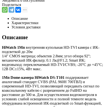
Уведомить о поступлении
Поделиться
Описание
Характеристики
Условия доставки
Описание
HiWatch 1Мп
внутренняя купольная HD-TVI камера с ИК-
подсветкой до 20м
1/4" CMOS матрица; объектив 2.8мм; угол обзора 92°;
механический ИК-фильтр; 0.1 Лк@F1.2; Smart ИК;
видеовыход: переключаемый HD-TVI/CVBS; -20°С до +45°С;
12В DC±15%, 4Вт макс.
1Мп Dome-камера HiWatch DS-T101
поддерживает
аналоговый стандарт CVBS (PAL 960H 700ТВЛ) и
современный HD-TVI, позволяющий передавать сигнал по
коаксиальному кабелю с разрешением до FullHD на
расстояние до 500 м. Для осуществления видеоконтроля в
условиях слабой освещенности и полной темноте модель
оборудована встроенной ИК-подсветкой со Smart-функцией,