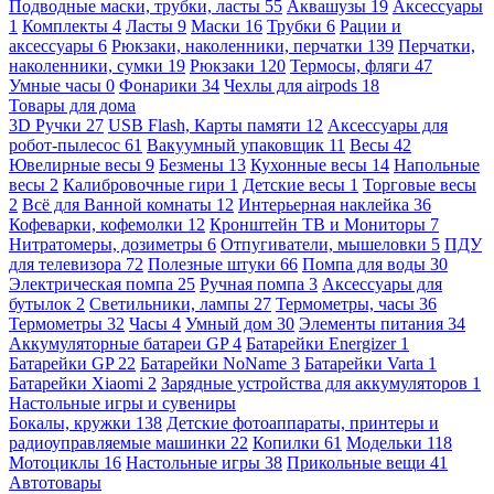
Подводные маски, трубки, ласты
55
Аквашузы
19
Аксессуары
1
Комплекты
4
Ласты
9
Маски
16
Трубки
6
Рации и
аксессуары
6
Рюкзаки, наколенники, перчатки
139
Перчатки,
наколенники, сумки
19
Рюкзаки
120
Термосы, фляги
47
Умные часы
0
Фонарики
34
Чехлы для airpods
18
Товары для дома
3D Ручки
27
USB Flash, Карты памяти
12
Аксессуары для
робот-пылесос
61
Вакуумный упаковщик
11
Весы
42
Ювелирные весы
9
Безмены
13
Кухонные весы
14
Напольные
весы
2
Калибровочные гири
1
Детские весы
1
Торговые весы
2
Всё для Ванной комнаты
12
Интерьерная наклейка
36
Кофеварки, кофемолки
12
Кронштейн ТВ и Мониторы
7
Нитратомеры, дозиметры
6
Отпугиватели, мышеловки
5
ПДУ
для телевизора
72
Полезные штуки
66
Помпа для воды
30
Электрическая помпа
25
Ручная помпа
3
Аксессуары для
бутылок
2
Светильники, лампы
27
Термометры, часы
36
Термометры
32
Часы
4
Умный дом
30
Элементы питания
34
Аккумуляторные батареи GP
4
Батарейки Energizer
1
Батарейки GP
22
Батарейки NoName
3
Батарейки Varta
1
Батарейки Xiaomi
2
Зарядные устройства для аккумуляторов
1
Настольные игры и сувениры
Бокалы, кружки
138
Детские фотоаппараты, принтеры и
радиоуправляемые машинки
22
Копилки
61
Модельки
118
Мотоциклы
16
Настольные игры
38
Прикольные вещи
41
Автотовары