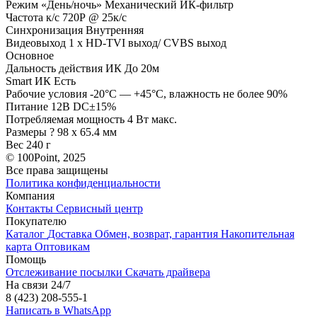
Режим «День/ночь» Механический ИК-фильтр
Частота к/с 720Р @ 25к/с
Синхронизация Внутренняя
Видеовыход 1 х HD-TVI выход/ CVBS выход
Основное
Дальность действия ИК До 20м
Smart ИК Есть
Рабочие условия -20°С — +45°С, влажность не более 90%
Питание 12В DC±15%
Потребляемая мощность 4 Вт макс.
Размеры ? 98 x 65.4 мм
Вес 240 г
© 100Point, 2025
Все права защищены
Политика конфиденциальности
Компания
Контакты
Сервисный центр
Покупателю
Каталог
Доставка
Обмен, возврат, гарантия
Накопительная
карта
Оптовикам
Помощь
Отслеживание посылки
Скачать драйвера
На связи 24/7
8 (423) 208-555-1
Написать в WhatsApp