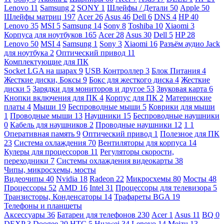
Lenovo
11
Samsung
2
SONY
1
Шлейфы / Детали
50
Apple
50
Шлейфы матриц
197
Acer
26
Asus
46
Dell
6
DNS
4
HP
40
Lenovo
35
MSI
5
Samsung
14
Sony
8
Toshiba
10
Xiaomi
3
Корпуса для ноутбуков
165
Acer
28
Asus
30
Dell
5
HP
28
Lenovo
50
MSI
4
Samsung
1
Sony
3
Xiaomi
16
Разъём аудио Jack
для ноутбука
2
Оптический привод
11
Комплектующие для ПК
Socket LGA на шарах
9
USB Контроллер
3
Блок Питания
4
Жесткие диски, Боксы
9
Бокс для жесткого диска
4
Жесткие
диски
5
Зарядки для мониторов и другое
53
Звуковая карта
6
Кнопки включения для ПК
4
Корпус для ПК
2
Материнские
платы
4
Мыши
19
Беспроводные мыши
5
Коврики для мыши
1
Проводные мыши
13
Наушники
15
Беспроводные наушники
0
Кабель для наушников
2
Проводные наушники
12
1
1
Оперативная память
9
Оптический привод
1
Полезное для ПК
23
Система охлаждения
70
Вентиляторы для корпуса
14
Кулеры для процессоров
11
Регуляторы скорости,
переходники
7
Системы охлаждения видеокарты
38
Чипы, микросхемы, мосты
Видеочипы
40
Nvidia
18
Radeon
22
Микросхемы
80
Мосты
48
Процессоры
52
AMD
16
Intel
31
Процессоры для телевизора
5
Транзисторы, Конденсаторы
14
Трафареты BGA
19
Телефоны и планшеты
Аксессуары
36
Батареи для телефонов
230
Acer
1
Asus
11
BQ
0
DEXP
3
Doogee
20
HTC
5
Huawei
34
Lenovo
14
Meizu
13