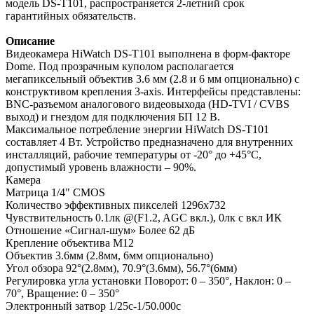
модель DS-T101, распространяется 2-летний срок
гарантийных обязательств.
Описание
Видеокамера HiWatch DS-T101 выполнена в форм-факторе
Dome. Под прозрачным куполом располагается
мегапиксельный объектив 3.6 мм (2.8 и 6 мм опционально) с
конструктивом крепления 3-axis. Интерфейсы представлены:
BNC-разъемом аналогового видеовыхода (HD-TVI / CVBS
выход) и гнездом для подключения БП 12 В.
Максимальное потребление энергии HiWatch DS-T101
составляет 4 Вт. Устройство предназначено для внутренних
инсталляций, рабочие температуры от -20° до +45°C,
допустимый уровень влажности – 90%.
Камера
Матрица 1/4" CMOS
Количество эффективных пикселей 1296х732
Чувствительность 0.1лк @(F1.2, AGC вкл.), 0лк с вкл ИК
Отношение «Сигнал-шум» Более 62 дБ
Крепление объектива М12
Объектив 3.6мм (2.8мм, 6мм опционально)
Угол обзора 92°(2.8мм), 70.9°(3.6мм), 56.7°(6мм)
Регулировка угла установки Поворот: 0 – 350°, Наклон: 0 –
70°, Вращение: 0 – 350°
Электронный затвор 1/25с-1/50.000с