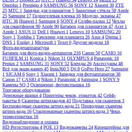
Oneplus
1
Prestigio
4
SAMSUNG
56
SONY
12
Xiaomi
30
ZTE
25
МТС
1
Зарядки для планшетов
5
Защитные стёкла
58
Apple
25
Samsung
17
Гидрогелевая пленка
16
Модули, экраны
47
HTC
36
Huawei
1
Samsung
6
SONY
4
Селфи-палки
12
Чехлы
для смартфонов
90
Apple
90
Батареи для планшетов
47
Acer
1
Apple
1
ASUS
11
Dell
1
Huawei
1
Lenovo
10
SAMSUNG
20
Sony
1
Toshiba
1
Тачскрин для планшета
26
Asus
4
Digma
1
DNS
1
Explay
1
Microsoft
1
Texet
0
Другие модели
18
Фото-видеоаппаратура
Батареи для фото-видео-аппаратов
216
Canon
50
CASIO
16
FUJIFILM
11
Konica
1
Nikon
31
OLYMPUS
4
Panasonic
18
Pentax
2
SAMSUNG
31
SONY
52
Бленды
26
Аксессуары
48
Всё для экшн-камер
45
Insta360
5
Dji
8
GoPro Hero
27
Samsung
1
SJCAM
6
Sony
1
Xiaomi
1
Зарядки для фотоаппаратов
38
Canon
17
CASIO
4
Nikon
3
Panasonic
4
Samsung
1
SONY
9
Камеры SQ
3
Освещение, фотовспышки
16
Торговое оборудование
Денежные ящики
4
Принтеры чеков, этикеток
42
Сейф-
пакеты
6
Сканеры штрихкодов
43
Подставка для сканеров
3
Беспроводные сканеры штрих-кода
21
Проводные сканеры
штрих-кода
16
Стационарные сканеры штрих-кода
3
Чеки,
термоэтикетки
16
Видеонаблюдение и охрана
HD Регистраторы
4
POE
13
Видеокамеры
24
Кронштейны для