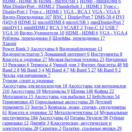
HDMI - HDMI
36
HDMI - microUSB
1
HDMI - miniHDMI
6
Mini DisplayPort - HDMI
2
Thunderbolt 3 - HDMI
1
Type-c -
DisplayPort
1
Type-c - HDMI
1
VGA - RCA
1
VGA - VGA
9
Видео-Переходники
107
BNC
1
DisplayPort
7
DMS-59
4
DVI
(I)(D)
8
HDMI
32
microHDMI
4
microUSB
1
miniDisplayPort
7
miniDVI
1
miniHDMI
2
RCA
3
SCART
2
Type-C
12
USB
7
VGA
16
Видео-Удлинители
10
HDMI - HDMI
6
VGA - VGA
4
Рейзеры, переходники
0
Шлейфы, переходники
17
Xiaomi
Power Bank
3
Аксессуары
6
Видеонаблюдение
13
Видеорегистратор
5
Домашний интернет
6
Инструменты
8
Красота и здоровье
27
Мелкая бытовая техника
23
Наушники
13
Рюкзаки
6
Термосы
4
Умный дом
3
Фитнес браслеты
48
Mi
Band 2
8
Mi Band 3
4
Mi Band 4
7
Mi Band 5
27
Mi Band 9
2
Чехлы для наушников
7
Туризм, спорт и здоровье
Аксессуары для велосипедов
18
Аксессуары для мотоциклов
210
Аксессуары
18
Мотоциклы
9
Шлема
146
Кофры
22
Мотозащита
15
Аксессуары для рыбалки
12
Бейсболки
54
Гермомешки
45
Горнолыжные аксессуары
28
Детский
термометр
13
Зонты
5
Компасы, ножи, спички, секундомеры
61
Красота и здоровье
32
Металлодетекторы
14
Музыкальные
инструменты
184
Аксессуары
43
Гитары Укулеле
96
Губные
гармошки
12
Джембе
3
Классические, акустические и
электрогитары
28
Скрипки
2
Палатки, спальные мешки
29