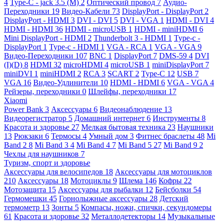
4
Type-C - jack 3.5 (M)
2
Оптический провод
7
Аудио-
Переходники
19
Видео-Кабели
73
DisplayPort - DisplayPort
2
DisplayPort - HDMI
3
DVI - DVI
5
DVI - VGA
1
HDMI - DVI
4
HDMI - HDMI
36
HDMI - microUSB
1
HDMI - miniHDMI
6
Mini DisplayPort - HDMI
2
Thunderbolt 3 - HDMI
1
Type-c -
DisplayPort
1
Type-c - HDMI
1
VGA - RCA
1
VGA - VGA
9
Видео-Переходники
107
BNC
1
DisplayPort
7
DMS-59
4
DVI
(I)(D)
8
HDMI
32
microHDMI
4
microUSB
1
miniDisplayPort
7
miniDVI
1
miniHDMI
2
RCA
3
SCART
2
Type-C
12
USB
7
VGA
16
Видео-Удлинители
10
HDMI - HDMI
6
VGA - VGA
4
Рейзеры, переходники
0
Шлейфы, переходники
17
Xiaomi
Power Bank
3
Аксессуары
6
Видеонаблюдение
13
Видеорегистратор
5
Домашний интернет
6
Инструменты
8
Красота и здоровье
27
Мелкая бытовая техника
23
Наушники
13
Рюкзаки
6
Термосы
4
Умный дом
3
Фитнес браслеты
48
Mi
Band 2
8
Mi Band 3
4
Mi Band 4
7
Mi Band 5
27
Mi Band 9
2
Чехлы для наушников
7
Туризм, спорт и здоровье
Аксессуары для велосипедов
18
Аксессуары для мотоциклов
210
Аксессуары
18
Мотоциклы
9
Шлема
146
Кофры
22
Мотозащита
15
Аксессуары для рыбалки
12
Бейсболки
54
Гермомешки
45
Горнолыжные аксессуары
28
Детский
термометр
13
Зонты
5
Компасы, ножи, спички, секундомеры
61
Красота и здоровье
32
Металлодетекторы
14
Музыкальные