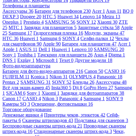
Транзисторы, Конденсаторы
14
Трафареты BGA
19
Телефоны и планшеты
Аксессуары
36
Батареи для телефонов
230
Acer
1
Asus
11
BQ
0
DEXP
3
Doogee
20
HTC
5
Huawei
34
Lenovo
14
Meizu
13
Oneplus
1
Prestigio
4
SAMSUNG
56
SONY
12
Xiaomi
30
ZTE
25
МТС
1
Зарядки для планшетов
5
Защитные стёкла
58
Apple
25
Samsung
17
Гидрогелевая пленка
16
Модули, экраны
47
HTC
36
Huawei
1
Samsung
6
SONY
4
Селфи-палки
12
Чехлы
для смартфонов
90
Apple
90
Батареи для планшетов
47
Acer
1
Apple
1
ASUS
11
Dell
1
Huawei
1
Lenovo
10
SAMSUNG
20
Sony
1
Toshiba
1
Тачскрин для планшета
26
Asus
4
Digma
1
DNS
1
Explay
1
Microsoft
1
Texet
0
Другие модели
18
Фото-видеоаппаратура
Батареи для фото-видео-аппаратов
216
Canon
50
CASIO
16
FUJIFILM
11
Konica
1
Nikon
31
OLYMPUS
4
Panasonic
18
Pentax
2
SAMSUNG
31
SONY
52
Бленды
26
Аксессуары
48
Всё для экшн-камер
45
Insta360
5
Dji
8
GoPro Hero
27
Samsung
1
SJCAM
6
Sony
1
Xiaomi
1
Зарядки для фотоаппаратов
38
Canon
17
CASIO
4
Nikon
3
Panasonic
4
Samsung
1
SONY
9
Камеры SQ
3
Освещение, фотовспышки
16
Торговое оборудование
Денежные ящики
4
Принтеры чеков, этикеток
42
Сейф-
пакеты
6
Сканеры штрихкодов
43
Подставка для сканеров
3
Беспроводные сканеры штрих-кода
21
Проводные сканеры
штрих-кода
16
Стационарные сканеры штрих-кода
3
Чеки,