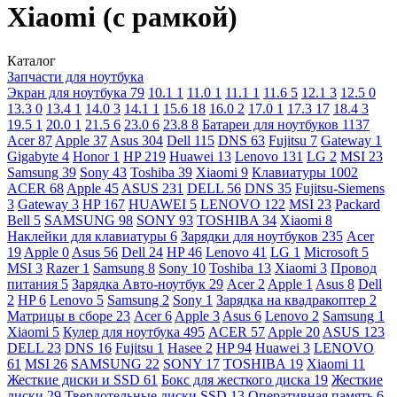
Xiaomi (с рамкой)
Каталог
Запчасти для ноутбука
Экран для ноутбука
79
10.1
1
11.0
1
11.1
1
11.6
5
12.1
3
12.5
0
13.3
0
13.4
1
14.0
3
14.1
1
15.6
18
16.0
2
17.0
1
17.3
17
18.4
3
19.5
1
20.0
1
21.5
6
23.0
6
23.8
8
Батареи для ноутбуков
1137
Acer
87
Apple
37
Asus
304
Dell
115
DNS
63
Fujitsu
7
Gateway
1
Gigabyte
4
Honor
1
HP
219
Huawei
13
Lenovo
131
LG
2
MSI
23
Samsung
39
Sony
43
Toshiba
39
Xiaomi
9
Клавиатуры
1002
ACER
68
Apple
45
ASUS
231
DELL
56
DNS
35
Fujitsu-Siemens
3
Gateway
3
HP
167
HUAWEI
5
LENOVO
122
MSI
23
Packard
Bell
5
SAMSUNG
98
SONY
93
TOSHIBA
34
Xiaomi
8
Наклейки для клавиатуры
6
Зарядки для ноутбуков
235
Acer
19
Apple
0
Asus
56
Dell
24
HP
46
Lenovo
41
LG
1
Microsoft
5
MSI
3
Razer
1
Samsung
8
Sony
10
Toshiba
13
Xiaomi
3
Провод
питания
5
Зарядка Авто-ноутбук
29
Acer
2
Apple
1
Asus
8
Dell
2
HP
6
Lenovo
5
Samsung
2
Sony
1
Зарядка на квадракоптер
2
Матрицы в сборе
23
Acer
6
Apple
3
Asus
6
Lenovo
2
Samsung
1
Xiaomi
5
Кулер для ноутбука
495
ACER
57
Apple
20
ASUS
123
DELL
23
DNS
16
Fujitsu
1
Hasee
2
HP
94
Huawei
3
LENOVO
61
MSI
26
SAMSUNG
22
SONY
17
TOSHIBA
19
Xiaomi
11
Жесткие диски и SSD
61
Бокс для жесткого диска
19
Жесткие
диски
29
Твердотельные диски SSD
13
Оперативная память
6