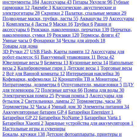
инструменты
184
Аксессуары
43
Гитары Укулеле
96
Губные
гармошки
12
Джембе
3
Классические, акустические и
электрогитары
28
Скрипки
2
Палатки, спальные мешки
29
Подводные маски, трубки, ласты
55
Аквашузы
19
Аксессуары
1
Комплекты
4
Ласты
9
Маски
16
Трубки
6
Рации и
аксессуары
6
Рюкзаки, наколенники, перчатки
139
Перчатки,
наколенники, сумки
19
Рюкзаки
120
Термосы, фляги
47
Умные часы
0
Фонарики
34
Чехлы для airpods
18
Товары для дома
3D Ручки
27
USB Flash, Карты памяти
12
Аксессуары для
робот-пылесос
61
Вакуумный упаковщик
11
Весы
42
Ювелирные весы
9
Безмены
13
Кухонные весы
14
Напольные
весы
2
Калибровочные гири
1
Детские весы
1
Торговые весы
2
Всё для Ванной комнаты
12
Интерьерная наклейка
36
Кофеварки, кофемолки
12
Кронштейн ТВ и Мониторы
7
Нитратомеры, дозиметры
6
Отпугиватели, мышеловки
5
ПДУ
для телевизора
72
Полезные штуки
66
Помпа для воды
30
Электрическая помпа
25
Ручная помпа
3
Аксессуары для
бутылок
2
Светильники, лампы
27
Термометры, часы
36
Термометры
32
Часы
4
Умный дом
30
Элементы питания
34
Аккумуляторные батареи GP
4
Батарейки Energizer
1
Батарейки GP
22
Батарейки NoName
3
Батарейки Varta
1
Батарейки Xiaomi
2
Зарядные устройства для аккумуляторов
1
Настольные игры и сувениры
Бокалы, кружки
138
Детские фотоаппараты, принтеры и