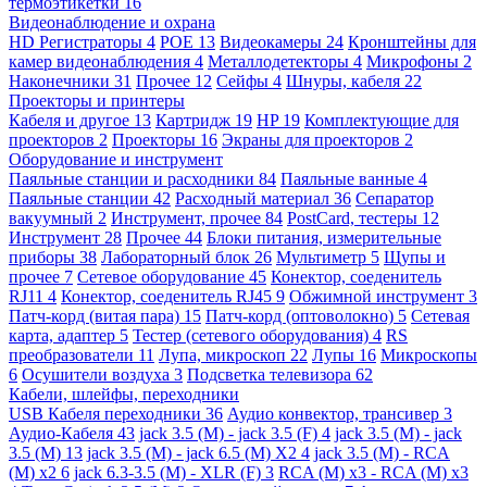
термоэтикетки
16
Видеонаблюдение и охрана
HD Регистраторы
4
POE
13
Видеокамеры
24
Кронштейны для
камер видеонаблюдения
4
Металлодетекторы
4
Микрофоны
2
Наконечники
31
Прочее
12
Сейфы
4
Шнуры, кабеля
22
Проекторы и принтеры
Кабеля и другое
13
Картридж
19
HP
19
Комплектующие для
проекторов
2
Проекторы
16
Экраны для проекторов
2
Оборудование и инструмент
Паяльные станции и расходники
84
Паяльные ванные
4
Паяльные станции
42
Расходный материал
36
Сепаратор
вакуумный
2
Инструмент, прочее
84
PostCard, тестеры
12
Инструмент
28
Прочее
44
Блоки питания, измерительные
приборы
38
Лабораторный блок
26
Мультиметр
5
Щупы и
прочее
7
Сетевое оборудование
45
Конектор, соеденитель
RJ11
4
Конектор, соеденитель RJ45
9
Обжимной инструмент
3
Патч-корд (витая пара)
15
Патч-корд (оптоволокно)
5
Сетевая
карта, адаптер
5
Тестер (сетевого оборудования)
4
RS
преобразователи
11
Лупа, микроскоп
22
Лупы
16
Микроскопы
6
Осушители воздуха
3
Подсветка телевизора
62
Кабели, шлейфы, переходники
USB Кабеля переходники
36
Аудио конвектор, трансивер
3
Аудио-Кабеля
43
jack 3.5 (M) - jack 3.5 (F)
4
jack 3.5 (M) - jack
3.5 (M)
13
jack 3.5 (M) - jack 6.5 (M) X2
4
jack 3.5 (M) - RCA
(M) x2
6
jack 6.3-3.5 (M) - XLR (F)
3
RCA (M) x3 - RCA (M) x3