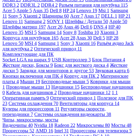
DDR3
2
DDR3L
2
DDR4
2
Разъем питания для ноутбука
115
Acer
5
Apple
5
Asus
35
Dell
8
HP
24
Lenovo
19
Msi
1
Samsung
11
Sony
5
Xiaomi
2
Шарниры
60
Acer
7
Asus
17
DELL
1
HP
21
Lenovo
11
Samsung
2
SONY
1
Шлейфы / Детали
50
Apple
50
Шлейфы матриц
197
Acer
26
Asus
46
Dell
6
DNS
4
HP
40
Lenovo
35
MSI
5
Samsung
14
Sony
8
Toshiba
10
Xiaomi
3
Корпуса для ноутбуков
165
Acer
28
Asus
30
Dell
5
HP
28
Lenovo
50
MSI
4
Samsung
1
Sony
3
Xiaomi
16
Разъём аудио Jack
для ноутбука
2
Оптический привод
11
Комплектующие для ПК
Socket LGA на шарах
9
USB Контроллер
3
Блок Питания
4
Жесткие диски, Боксы
9
Бокс для жесткого диска
4
Жесткие
диски
5
Зарядки для мониторов и другое
53
Звуковая карта
6
Кнопки включения для ПК
4
Корпус для ПК
2
Материнские
платы
4
Мыши
19
Беспроводные мыши
5
Коврики для мыши
1
Проводные мыши
13
Наушники
15
Беспроводные наушники
0
Кабель для наушников
2
Проводные наушники
12
1
1
Оперативная память
9
Оптический привод
1
Полезное для ПК
23
Система охлаждения
70
Вентиляторы для корпуса
14
Кулеры для процессоров
11
Регуляторы скорости,
переходники
7
Системы охлаждения видеокарты
38
Чипы, микросхемы, мосты
Видеочипы
40
Nvidia
18
Radeon
22
Микросхемы
80
Мосты
48
Процессоры
52
AMD
16
Intel
31
Процессоры для телевизора
5