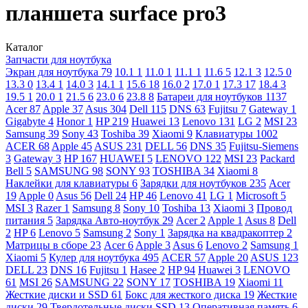
планшета surface pro3
Каталог
Запчасти для ноутбука
Экран для ноутбука
79
10.1
1
11.0
1
11.1
1
11.6
5
12.1
3
12.5
0
13.3
0
13.4
1
14.0
3
14.1
1
15.6
18
16.0
2
17.0
1
17.3
17
18.4
3
19.5
1
20.0
1
21.5
6
23.0
6
23.8
8
Батареи для ноутбуков
1137
Acer
87
Apple
37
Asus
304
Dell
115
DNS
63
Fujitsu
7
Gateway
1
Gigabyte
4
Honor
1
HP
219
Huawei
13
Lenovo
131
LG
2
MSI
23
Samsung
39
Sony
43
Toshiba
39
Xiaomi
9
Клавиатуры
1002
ACER
68
Apple
45
ASUS
231
DELL
56
DNS
35
Fujitsu-Siemens
3
Gateway
3
HP
167
HUAWEI
5
LENOVO
122
MSI
23
Packard
Bell
5
SAMSUNG
98
SONY
93
TOSHIBA
34
Xiaomi
8
Наклейки для клавиатуры
6
Зарядки для ноутбуков
235
Acer
19
Apple
0
Asus
56
Dell
24
HP
46
Lenovo
41
LG
1
Microsoft
5
MSI
3
Razer
1
Samsung
8
Sony
10
Toshiba
13
Xiaomi
3
Провод
питания
5
Зарядка Авто-ноутбук
29
Acer
2
Apple
1
Asus
8
Dell
2
HP
6
Lenovo
5
Samsung
2
Sony
1
Зарядка на квадракоптер
2
Матрицы в сборе
23
Acer
6
Apple
3
Asus
6
Lenovo
2
Samsung
1
Xiaomi
5
Кулер для ноутбука
495
ACER
57
Apple
20
ASUS
123
DELL
23
DNS
16
Fujitsu
1
Hasee
2
HP
94
Huawei
3
LENOVO
61
MSI
26
SAMSUNG
22
SONY
17
TOSHIBA
19
Xiaomi
11
Жесткие диски и SSD
61
Бокс для жесткого диска
19
Жесткие
диски
29
Твердотельные диски SSD
13
Оперативная память
6