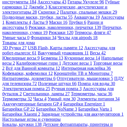
инструменты
184
Аксессуары
43
Гитары Укулеле
96
Губные
гармошки
12
Джембе
3
Классические, акустические и
электрогитары
28
Скрипки
2
Палатки, спальные мешки
29
Подводные маски, трубки, ласты
55
Аквашузы
19
Аксессуары
1
Комплекты
4
Ласты
9
Маски
16
Трубки
6
Рации и
аксессуары
6
Рюкзаки, наколенники, перчатки
139
Перчатки,
наколенники, сумки
19
Рюкзаки
120
Термосы, фляги
47
Умные часы
0
Фонарики
34
Чехлы для airpods
18
Товары для дома
3D Ручки
27
USB Flash, Карты памяти
12
Аксессуары для
робот-пылесос
61
Вакуумный упаковщик
11
Весы
42
Ювелирные весы
9
Безмены
13
Кухонные весы
14
Напольные
весы
2
Калибровочные гири
1
Детские весы
1
Торговые весы
2
Всё для Ванной комнаты
12
Интерьерная наклейка
36
Кофеварки, кофемолки
12
Кронштейн ТВ и Мониторы
7
Нитратомеры, дозиметры
6
Отпугиватели, мышеловки
5
ПДУ
для телевизора
72
Полезные штуки
66
Помпа для воды
30
Электрическая помпа
25
Ручная помпа
3
Аксессуары для
бутылок
2
Светильники, лампы
27
Термометры, часы
36
Термометры
32
Часы
4
Умный дом
30
Элементы питания
34
Аккумуляторные батареи GP
4
Батарейки Energizer
1
Батарейки GP
22
Батарейки NoName
3
Батарейки Varta
1
Батарейки Xiaomi
2
Зарядные устройства для аккумуляторов
1
Настольные игры и сувениры
Бокалы, кружки
138
Детские фотоаппараты, принтеры и