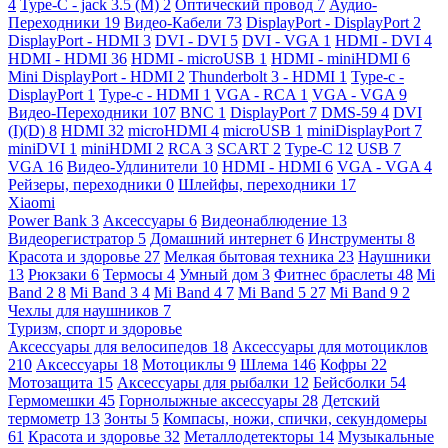
4
Type-C - jack 3.5 (M)
2
Оптический провод
7
Аудио-
Переходники
19
Видео-Кабели
73
DisplayPort - DisplayPort
2
DisplayPort - HDMI
3
DVI - DVI
5
DVI - VGA
1
HDMI - DVI
4
HDMI - HDMI
36
HDMI - microUSB
1
HDMI - miniHDMI
6
Mini DisplayPort - HDMI
2
Thunderbolt 3 - HDMI
1
Type-c -
DisplayPort
1
Type-c - HDMI
1
VGA - RCA
1
VGA - VGA
9
Видео-Переходники
107
BNC
1
DisplayPort
7
DMS-59
4
DVI
(I)(D)
8
HDMI
32
microHDMI
4
microUSB
1
miniDisplayPort
7
miniDVI
1
miniHDMI
2
RCA
3
SCART
2
Type-C
12
USB
7
VGA
16
Видео-Удлинители
10
HDMI - HDMI
6
VGA - VGA
4
Рейзеры, переходники
0
Шлейфы, переходники
17
Xiaomi
Power Bank
3
Аксессуары
6
Видеонаблюдение
13
Видеорегистратор
5
Домашний интернет
6
Инструменты
8
Красота и здоровье
27
Мелкая бытовая техника
23
Наушники
13
Рюкзаки
6
Термосы
4
Умный дом
3
Фитнес браслеты
48
Mi
Band 2
8
Mi Band 3
4
Mi Band 4
7
Mi Band 5
27
Mi Band 9
2
Чехлы для наушников
7
Туризм, спорт и здоровье
Аксессуары для велосипедов
18
Аксессуары для мотоциклов
210
Аксессуары
18
Мотоциклы
9
Шлема
146
Кофры
22
Мотозащита
15
Аксессуары для рыбалки
12
Бейсболки
54
Гермомешки
45
Горнолыжные аксессуары
28
Детский
термометр
13
Зонты
5
Компасы, ножи, спички, секундомеры
61
Красота и здоровье
32
Металлодетекторы
14
Музыкальные