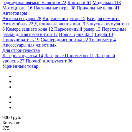
радиоуправляемые машинки
22
Копилки
61
Модельки
118
Мотоциклы
16
Настольные игры
38
Прикольные вещи
41
Автотовары
Автоаксессуары
28
Видеорегистратор
15
Всё для ремонта
Автомобиля
22
Датчики давления шин
9
Запуск аккумулятора
6
Камера заднего хода
12
Парковочный радар
13
Переходные
рамки для автомагнитол
17
Honda
5
Suzuki
2
Toyota
10
Прикуриватель
19
Сканер-диагностика
22
Толщиметр
4
Аксессуары для животных
Для строительства
Лазерная рулетка
14
Лазерные Пирометры
11
Лазерный
уровень
27
Прочий инструмент
36
Уценённый товар
9000 руб.
Бонусов:
375