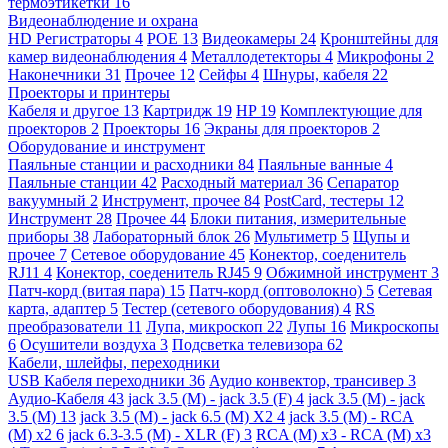
термоэтикетки
16
Видеонаблюдение и охрана
HD Регистраторы
4
POE
13
Видеокамеры
24
Кронштейны для
камер видеонаблюдения
4
Металлодетекторы
4
Микрофоны
2
Наконечники
31
Прочее
12
Сейфы
4
Шнуры, кабеля
22
Проекторы и принтеры
Кабеля и другое
13
Картридж
19
HP
19
Комплектующие для
проекторов
2
Проекторы
16
Экраны для проекторов
2
Оборудование и инструмент
Паяльные станции и расходники
84
Паяльные ванные
4
Паяльные станции
42
Расходный материал
36
Сепаратор
вакуумный
2
Инструмент, прочее
84
PostCard, тестеры
12
Инструмент
28
Прочее
44
Блоки питания, измерительные
приборы
38
Лабораторный блок
26
Мультиметр
5
Щупы и
прочее
7
Сетевое оборудование
45
Конектор, соеденитель
RJ11
4
Конектор, соеденитель RJ45
9
Обжимной инструмент
3
Патч-корд (витая пара)
15
Патч-корд (оптоволокно)
5
Сетевая
карта, адаптер
5
Тестер (сетевого оборудования)
4
RS
преобразователи
11
Лупа, микроскоп
22
Лупы
16
Микроскопы
6
Осушители воздуха
3
Подсветка телевизора
62
Кабели, шлейфы, переходники
USB Кабеля переходники
36
Аудио конвектор, трансивер
3
Аудио-Кабеля
43
jack 3.5 (M) - jack 3.5 (F)
4
jack 3.5 (M) - jack
3.5 (M)
13
jack 3.5 (M) - jack 6.5 (M) X2
4
jack 3.5 (M) - RCA
(M) x2
6
jack 6.3-3.5 (M) - XLR (F)
3
RCA (M) x3 - RCA (M) x3