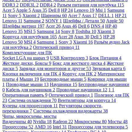
DDR3
2
DDR3L
2
DDR4
2
Разъем питания для ноутбука
115
Acer
5
Apple
5
Asus
35
Dell
8
HP
24
Lenovo
19
Msi
1
Samsung
11
Sony
5
Xiaomi
2
Шарниры
60
Acer
7
Asus
17
DELL
1
HP
21
Lenovo
11
Samsung
2
SONY
1
Шлейфы / Детали
50
Apple
50
Шлейфы матриц
197
Acer
26
Asus
46
Dell
6
DNS
4
HP
40
Lenovo
35
MSI
5
Samsung
14
Sony
8
Toshiba
10
Xiaomi
3
Корпуса для ноутбуков
165
Acer
28
Asus
30
Dell
5
HP
28
Lenovo
50
MSI
4
Samsung
1
Sony
3
Xiaomi
16
Разъём аудио Jack
для ноутбука
2
Оптический привод
11
Комплектующие для ПК
Socket LGA на шарах
9
USB Контроллер
3
Блок Питания
4
Жесткие диски, Боксы
9
Бокс для жесткого диска
4
Жесткие
диски
5
Зарядки для мониторов и другое
53
Звуковая карта
6
Кнопки включения для ПК
4
Корпус для ПК
2
Материнские
платы
4
Мыши
19
Беспроводные мыши
5
Коврики для мыши
1
Проводные мыши
13
Наушники
15
Беспроводные наушники
0
Кабель для наушников
2
Проводные наушники
12
1
1
Оперативная память
9
Оптический привод
1
Полезное для ПК
23
Система охлаждения
70
Вентиляторы для корпуса
14
Кулеры для процессоров
11
Регуляторы скорости,
переходники
7
Системы охлаждения видеокарты
38
Чипы, микросхемы, мосты
Видеочипы
40
Nvidia
18
Radeon
22
Микросхемы
80
Мосты
48
Процессоры
52
AMD
16
Intel
31
Процессоры для телевизора
5