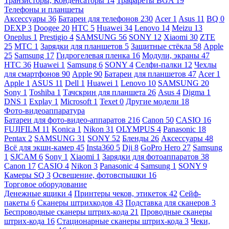
Транзисторы, Конденсаторы
14
Трафареты BGA
19
Телефоны и планшеты
Аксессуары
36
Батареи для телефонов
230
Acer
1
Asus
11
BQ
0
DEXP
3
Doogee
20
HTC
5
Huawei
34
Lenovo
14
Meizu
13
Oneplus
1
Prestigio
4
SAMSUNG
56
SONY
12
Xiaomi
30
ZTE
25
МТС
1
Зарядки для планшетов
5
Защитные стёкла
58
Apple
25
Samsung
17
Гидрогелевая пленка
16
Модули, экраны
47
HTC
36
Huawei
1
Samsung
6
SONY
4
Селфи-палки
12
Чехлы
для смартфонов
90
Apple
90
Батареи для планшетов
47
Acer
1
Apple
1
ASUS
11
Dell
1
Huawei
1
Lenovo
10
SAMSUNG
20
Sony
1
Toshiba
1
Тачскрин для планшета
26
Asus
4
Digma
1
DNS
1
Explay
1
Microsoft
1
Texet
0
Другие модели
18
Фото-видеоаппаратура
Батареи для фото-видео-аппаратов
216
Canon
50
CASIO
16
FUJIFILM
11
Konica
1
Nikon
31
OLYMPUS
4
Panasonic
18
Pentax
2
SAMSUNG
31
SONY
52
Бленды
26
Аксессуары
48
Всё для экшн-камер
45
Insta360
5
Dji
8
GoPro Hero
27
Samsung
1
SJCAM
6
Sony
1
Xiaomi
1
Зарядки для фотоаппаратов
38
Canon
17
CASIO
4
Nikon
3
Panasonic
4
Samsung
1
SONY
9
Камеры SQ
3
Освещение, фотовспышки
16
Торговое оборудование
Денежные ящики
4
Принтеры чеков, этикеток
42
Сейф-
пакеты
6
Сканеры штрихкодов
43
Подставка для сканеров
3
Беспроводные сканеры штрих-кода
21
Проводные сканеры
штрих-кода
16
Стационарные сканеры штрих-кода
3
Чеки,