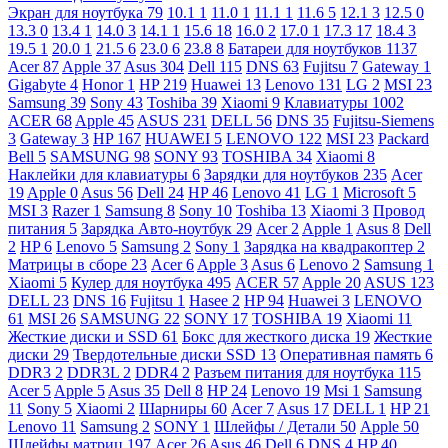
Экран для ноутбука
79
10.1
1
11.0
1
11.1
1
11.6
5
12.1
3
12.5
0
13.3
0
13.4
1
14.0
3
14.1
1
15.6
18
16.0
2
17.0
1
17.3
17
18.4
3
19.5
1
20.0
1
21.5
6
23.0
6
23.8
8
Батареи для ноутбуков
1137
Acer
87
Apple
37
Asus
304
Dell
115
DNS
63
Fujitsu
7
Gateway
1
Gigabyte
4
Honor
1
HP
219
Huawei
13
Lenovo
131
LG
2
MSI
23
Samsung
39
Sony
43
Toshiba
39
Xiaomi
9
Клавиатуры
1002
ACER
68
Apple
45
ASUS
231
DELL
56
DNS
35
Fujitsu-Siemens
3
Gateway
3
HP
167
HUAWEI
5
LENOVO
122
MSI
23
Packard
Bell
5
SAMSUNG
98
SONY
93
TOSHIBA
34
Xiaomi
8
Наклейки для клавиатуры
6
Зарядки для ноутбуков
235
Acer
19
Apple
0
Asus
56
Dell
24
HP
46
Lenovo
41
LG
1
Microsoft
5
MSI
3
Razer
1
Samsung
8
Sony
10
Toshiba
13
Xiaomi
3
Провод
питания
5
Зарядка Авто-ноутбук
29
Acer
2
Apple
1
Asus
8
Dell
2
HP
6
Lenovo
5
Samsung
2
Sony
1
Зарядка на квадракоптер
2
Матрицы в сборе
23
Acer
6
Apple
3
Asus
6
Lenovo
2
Samsung
1
Xiaomi
5
Кулер для ноутбука
495
ACER
57
Apple
20
ASUS
123
DELL
23
DNS
16
Fujitsu
1
Hasee
2
HP
94
Huawei
3
LENOVO
61
MSI
26
SAMSUNG
22
SONY
17
TOSHIBA
19
Xiaomi
11
Жесткие диски и SSD
61
Бокс для жесткого диска
19
Жесткие
диски
29
Твердотельные диски SSD
13
Оперативная память
6
DDR3
2
DDR3L
2
DDR4
2
Разъем питания для ноутбука
115
Acer
5
Apple
5
Asus
35
Dell
8
HP
24
Lenovo
19
Msi
1
Samsung
11
Sony
5
Xiaomi
2
Шарниры
60
Acer
7
Asus
17
DELL
1
HP
21
Lenovo
11
Samsung
2
SONY
1
Шлейфы / Детали
50
Apple
50
Шлейфы матриц
197
Acer
26
Asus
46
Dell
6
DNS
4
HP
40