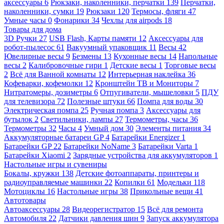
аксессуары
6
Рюкзаки, наколенники, перчатки
139
Перчатки,
наколенники, сумки
19
Рюкзаки
120
Термосы, фляги
47
Умные часы
0
Фонарики
34
Чехлы для airpods
18
Товары для дома
3D Ручки
27
USB Flash, Карты памяти
12
Аксессуары для
робот-пылесос
61
Вакуумный упаковщик
11
Весы
42
Ювелирные весы
9
Безмены
13
Кухонные весы
14
Напольные
весы
2
Калибровочные гири
1
Детские весы
1
Торговые весы
2
Всё для Ванной комнаты
12
Интерьерная наклейка
36
Кофеварки, кофемолки
12
Кронштейн ТВ и Мониторы
7
Нитратомеры, дозиметры
6
Отпугиватели, мышеловки
5
ПДУ
для телевизора
72
Полезные штуки
66
Помпа для воды
30
Электрическая помпа
25
Ручная помпа
3
Аксессуары для
бутылок
2
Светильники, лампы
27
Термометры, часы
36
Термометры
32
Часы
4
Умный дом
30
Элементы питания
34
Аккумуляторные батареи GP
4
Батарейки Energizer
1
Батарейки GP
22
Батарейки NoName
3
Батарейки Varta
1
Батарейки Xiaomi
2
Зарядные устройства для аккумуляторов
1
Настольные игры и сувениры
Бокалы, кружки
138
Детские фотоаппараты, принтеры и
радиоуправляемые машинки
22
Копилки
61
Модельки
118
Мотоциклы
16
Настольные игры
38
Прикольные вещи
41
Автотовары
Автоаксессуары
28
Видеорегистратор
15
Всё для ремонта
Автомобиля
22
Датчики давления шин
9
Запуск аккумулятора