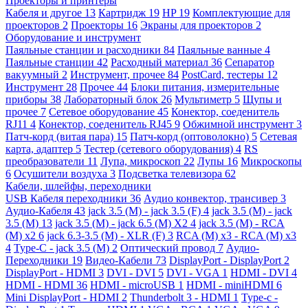
Проекторы и принтеры
Кабеля и другое
13
Картридж
19
HP
19
Комплектующие для
проекторов
2
Проекторы
16
Экраны для проекторов
2
Оборудование и инструмент
Паяльные станции и расходники
84
Паяльные ванные
4
Паяльные станции
42
Расходный материал
36
Сепаратор
вакуумный
2
Инструмент, прочее
84
PostCard, тестеры
12
Инструмент
28
Прочее
44
Блоки питания, измерительные
приборы
38
Лабораторный блок
26
Мультиметр
5
Щупы и
прочее
7
Сетевое оборудование
45
Конектор, соеденитель
RJ11
4
Конектор, соеденитель RJ45
9
Обжимной инструмент
3
Патч-корд (витая пара)
15
Патч-корд (оптоволокно)
5
Сетевая
карта, адаптер
5
Тестер (сетевого оборудования)
4
RS
преобразователи
11
Лупа, микроскоп
22
Лупы
16
Микроскопы
6
Осушители воздуха
3
Подсветка телевизора
62
Кабели, шлейфы, переходники
USB Кабеля переходники
36
Аудио конвектор, трансивер
3
Аудио-Кабеля
43
jack 3.5 (M) - jack 3.5 (F)
4
jack 3.5 (M) - jack
3.5 (M)
13
jack 3.5 (M) - jack 6.5 (M) X2
4
jack 3.5 (M) - RCA
(M) x2
6
jack 6.3-3.5 (M) - XLR (F)
3
RCA (M) x3 - RCA (M) x3
4
Type-C - jack 3.5 (M)
2
Оптический провод
7
Аудио-
Переходники
19
Видео-Кабели
73
DisplayPort - DisplayPort
2
DisplayPort - HDMI
3
DVI - DVI
5
DVI - VGA
1
HDMI - DVI
4
HDMI - HDMI
36
HDMI - microUSB
1
HDMI - miniHDMI
6
Mini DisplayPort - HDMI
2
Thunderbolt 3 - HDMI
1
Type-c -