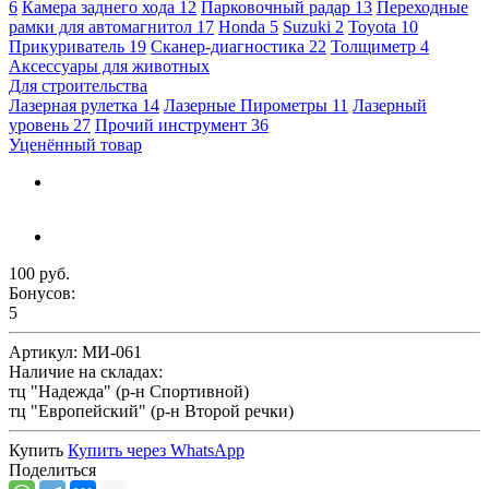
6
Камера заднего хода
12
Парковочный радар
13
Переходные
рамки для автомагнитол
17
Honda
5
Suzuki
2
Toyota
10
Прикуриватель
19
Сканер-диагностика
22
Толщиметр
4
Аксессуары для животных
Для строительства
Лазерная рулетка
14
Лазерные Пирометры
11
Лазерный
уровень
27
Прочий инструмент
36
Уценённый товар
100 руб.
Бонусов:
5
Артикул:
МИ-061
Наличие на складах:
тц "Надежда" (р-н Спортивной)
тц "Европейский" (р-н Второй речки)
Купить
Купить через
WhatsApp
Поделиться