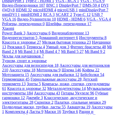
DisplayPort
1
Type-c - HDMI
1
VGA - RCA
1
VGA - VGA
9
Видео-Переходники
107
BNC
1
DisplayPort
7
DMS-59
4
DVI
(I)(D)
8
HDMI
32
microHDMI
4
microUSB
1
miniDisplayPort
7
miniDVI
1
miniHDMI
2
RCA
3
SCART
2
Type-C
12
USB
7
VGA
16
Видео-Удлинители
10
HDMI - HDMI
6
VGA - VGA
4
Рейзеры, переходники
0
Шлейфы, переходники
17
Xiaomi
Power Bank
3
Аксессуары
6
Видеонаблюдение
13
Видеорегистратор
5
Домашний интернет
6
Инструменты
8
Красота и здоровье
27
Мелкая бытовая техника
23
Наушники
13
Рюкзаки
6
Термосы
4
Умный дом
3
Фитнес браслеты
48
Mi
Band 2
8
Mi Band 3
4
Mi Band 4
7
Mi Band 5
27
Mi Band 9
2
Чехлы для наушников
7
Туризм, спорт и здоровье
Аксессуары для велосипедов
18
Аксессуары для мотоциклов
210
Аксессуары
18
Мотоциклы
9
Шлема
146
Кофры
22
Мотозащита
15
Аксессуары для рыбалки
12
Бейсболки
54
Гермомешки
45
Горнолыжные аксессуары
28
Детский
термометр
13
Зонты
5
Компасы, ножи, спички, секундомеры
61
Красота и здоровье
32
Металлодетекторы
14
Музыкальные
инструменты
184
Аксессуары
43
Гитары Укулеле
96
Губные
гармошки
12
Джембе
3
Классические, акустические и
электрогитары
28
Скрипки
2
Палатки, спальные мешки
29
Подводные маски, трубки, ласты
55
Аквашузы
19
Аксессуары
1
Комплекты
4
Ласты
9
Маски
16
Трубки
6
Рации и