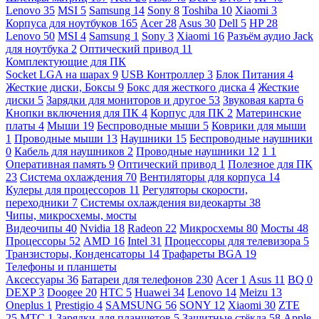
Lenovo
35
MSI
5
Samsung
14
Sony
8
Toshiba
10
Xiaomi
3
Корпуса для ноутбуков
165
Acer
28
Asus
30
Dell
5
HP
28
Lenovo
50
MSI
4
Samsung
1
Sony
3
Xiaomi
16
Разъём аудио Jack
для ноутбука
2
Оптический привод
11
Комплектующие для ПК
Socket LGA на шарах
9
USB Контроллер
3
Блок Питания
4
Жесткие диски, Боксы
9
Бокс для жесткого диска
4
Жесткие
диски
5
Зарядки для мониторов и другое
53
Звуковая карта
6
Кнопки включения для ПК
4
Корпус для ПК
2
Материнские
платы
4
Мыши
19
Беспроводные мыши
5
Коврики для мыши
1
Проводные мыши
13
Наушники
15
Беспроводные наушники
0
Кабель для наушников
2
Проводные наушники
12
1
1
Оперативная память
9
Оптический привод
1
Полезное для ПК
23
Система охлаждения
70
Вентиляторы для корпуса
14
Кулеры для процессоров
11
Регуляторы скорости,
переходники
7
Системы охлаждения видеокарты
38
Чипы, микросхемы, мосты
Видеочипы
40
Nvidia
18
Radeon
22
Микросхемы
80
Мосты
48
Процессоры
52
AMD
16
Intel
31
Процессоры для телевизора
5
Транзисторы, Конденсаторы
14
Трафареты BGA
19
Телефоны и планшеты
Аксессуары
36
Батареи для телефонов
230
Acer
1
Asus
11
BQ
0
DEXP
3
Doogee
20
HTC
5
Huawei
34
Lenovo
14
Meizu
13
Oneplus
1
Prestigio
4
SAMSUNG
56
SONY
12
Xiaomi
30
ZTE
25
МТС
1
Зарядки для планшетов
5
Защитные стёкла
58
Apple