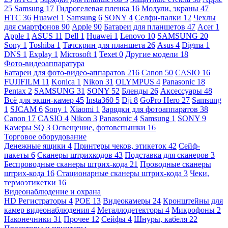
25
Samsung
17
Гидрогелевая пленка
16
Модули, экраны
47
HTC
36
Huawei
1
Samsung
6
SONY
4
Селфи-палки
12
Чехлы
для смартфонов
90
Apple
90
Батареи для планшетов
47
Acer
1
Apple
1
ASUS
11
Dell
1
Huawei
1
Lenovo
10
SAMSUNG
20
Sony
1
Toshiba
1
Тачскрин для планшета
26
Asus
4
Digma
1
DNS
1
Explay
1
Microsoft
1
Texet
0
Другие модели
18
Фото-видеоаппаратура
Батареи для фото-видео-аппаратов
216
Canon
50
CASIO
16
FUJIFILM
11
Konica
1
Nikon
31
OLYMPUS
4
Panasonic
18
Pentax
2
SAMSUNG
31
SONY
52
Бленды
26
Аксессуары
48
Всё для экшн-камер
45
Insta360
5
Dji
8
GoPro Hero
27
Samsung
1
SJCAM
6
Sony
1
Xiaomi
1
Зарядки для фотоаппаратов
38
Canon
17
CASIO
4
Nikon
3
Panasonic
4
Samsung
1
SONY
9
Камеры SQ
3
Освещение, фотовспышки
16
Торговое оборудование
Денежные ящики
4
Принтеры чеков, этикеток
42
Сейф-
пакеты
6
Сканеры штрихкодов
43
Подставка для сканеров
3
Беспроводные сканеры штрих-кода
21
Проводные сканеры
штрих-кода
16
Стационарные сканеры штрих-кода
3
Чеки,
термоэтикетки
16
Видеонаблюдение и охрана
HD Регистраторы
4
POE
13
Видеокамеры
24
Кронштейны для
камер видеонаблюдения
4
Металлодетекторы
4
Микрофоны
2
Наконечники
31
Прочее
12
Сейфы
4
Шнуры, кабеля
22