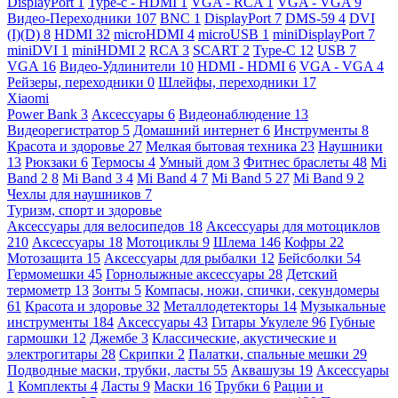
DisplayPort
1
Type-c - HDMI
1
VGA - RCA
1
VGA - VGA
9
Видео-Переходники
107
BNC
1
DisplayPort
7
DMS-59
4
DVI
(I)(D)
8
HDMI
32
microHDMI
4
microUSB
1
miniDisplayPort
7
miniDVI
1
miniHDMI
2
RCA
3
SCART
2
Type-C
12
USB
7
VGA
16
Видео-Удлинители
10
HDMI - HDMI
6
VGA - VGA
4
Рейзеры, переходники
0
Шлейфы, переходники
17
Xiaomi
Power Bank
3
Аксессуары
6
Видеонаблюдение
13
Видеорегистратор
5
Домашний интернет
6
Инструменты
8
Красота и здоровье
27
Мелкая бытовая техника
23
Наушники
13
Рюкзаки
6
Термосы
4
Умный дом
3
Фитнес браслеты
48
Mi
Band 2
8
Mi Band 3
4
Mi Band 4
7
Mi Band 5
27
Mi Band 9
2
Чехлы для наушников
7
Туризм, спорт и здоровье
Аксессуары для велосипедов
18
Аксессуары для мотоциклов
210
Аксессуары
18
Мотоциклы
9
Шлема
146
Кофры
22
Мотозащита
15
Аксессуары для рыбалки
12
Бейсболки
54
Гермомешки
45
Горнолыжные аксессуары
28
Детский
термометр
13
Зонты
5
Компасы, ножи, спички, секундомеры
61
Красота и здоровье
32
Металлодетекторы
14
Музыкальные
инструменты
184
Аксессуары
43
Гитары Укулеле
96
Губные
гармошки
12
Джембе
3
Классические, акустические и
электрогитары
28
Скрипки
2
Палатки, спальные мешки
29
Подводные маски, трубки, ласты
55
Аквашузы
19
Аксессуары
1
Комплекты
4
Ласты
9
Маски
16
Трубки
6
Рации и