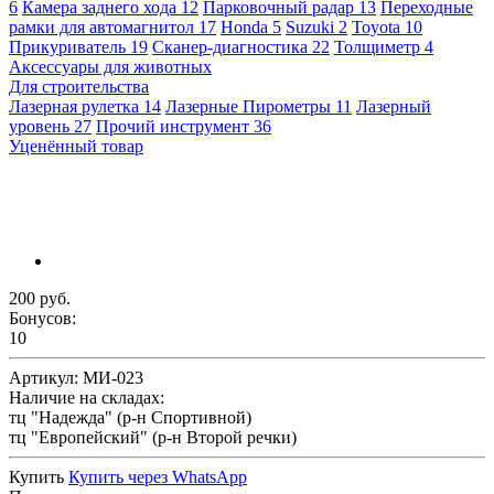
6
Камера заднего хода
12
Парковочный радар
13
Переходные
рамки для автомагнитол
17
Honda
5
Suzuki
2
Toyota
10
Прикуриватель
19
Сканер-диагностика
22
Толщиметр
4
Аксессуары для животных
Для строительства
Лазерная рулетка
14
Лазерные Пирометры
11
Лазерный
уровень
27
Прочий инструмент
36
Уценённый товар
200 руб.
Бонусов:
10
Артикул:
МИ-023
Наличие на складах:
тц "Надежда" (р-н Спортивной)
тц "Европейский" (р-н Второй речки)
Купить
Купить через
WhatsApp