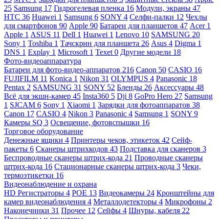
25
Samsung
17
Гидрогелевая пленка
16
Модули, экраны
47
HTC
36
Huawei
1
Samsung
6
SONY
4
Селфи-палки
12
Чехлы
для смартфонов
90
Apple
90
Батареи для планшетов
47
Acer
1
Apple
1
ASUS
11
Dell
1
Huawei
1
Lenovo
10
SAMSUNG
20
Sony
1
Toshiba
1
Тачскрин для планшета
26
Asus
4
Digma
1
DNS
1
Explay
1
Microsoft
1
Texet
0
Другие модели
18
Фото-видеоаппаратура
Батареи для фото-видео-аппаратов
216
Canon
50
CASIO
16
FUJIFILM
11
Konica
1
Nikon
31
OLYMPUS
4
Panasonic
18
Pentax
2
SAMSUNG
31
SONY
52
Бленды
26
Аксессуары
48
Всё для экшн-камер
45
Insta360
5
Dji
8
GoPro Hero
27
Samsung
1
SJCAM
6
Sony
1
Xiaomi
1
Зарядки для фотоаппаратов
38
Canon
17
CASIO
4
Nikon
3
Panasonic
4
Samsung
1
SONY
9
Камеры SQ
3
Освещение, фотовспышки
16
Торговое оборудование
Денежные ящики
4
Принтеры чеков, этикеток
42
Сейф-
пакеты
6
Сканеры штрихкодов
43
Подставка для сканеров
3
Беспроводные сканеры штрих-кода
21
Проводные сканеры
штрих-кода
16
Стационарные сканеры штрих-кода
3
Чеки,
термоэтикетки
16
Видеонаблюдение и охрана
HD Регистраторы
4
POE
13
Видеокамеры
24
Кронштейны для
камер видеонаблюдения
4
Металлодетекторы
4
Микрофоны
2
Наконечники
31
Прочее
12
Сейфы
4
Шнуры, кабеля
22