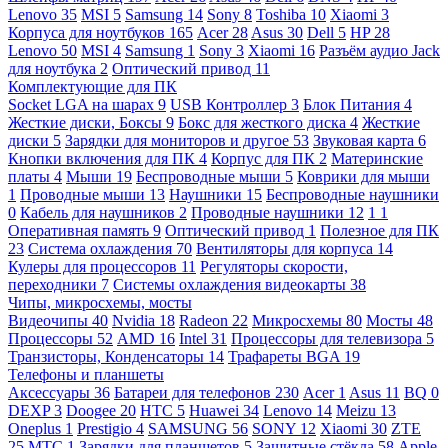
Lenovo
35
MSI
5
Samsung
14
Sony
8
Toshiba
10
Xiaomi
3
Корпуса для ноутбуков
165
Acer
28
Asus
30
Dell
5
HP
28
Lenovo
50
MSI
4
Samsung
1
Sony
3
Xiaomi
16
Разъём аудио Jack
для ноутбука
2
Оптический привод
11
Комплектующие для ПК
Socket LGA на шарах
9
USB Контроллер
3
Блок Питания
4
Жесткие диски, Боксы
9
Бокс для жесткого диска
4
Жесткие
диски
5
Зарядки для мониторов и другое
53
Звуковая карта
6
Кнопки включения для ПК
4
Корпус для ПК
2
Материнские
платы
4
Мыши
19
Беспроводные мыши
5
Коврики для мыши
1
Проводные мыши
13
Наушники
15
Беспроводные наушники
0
Кабель для наушников
2
Проводные наушники
12
1
1
Оперативная память
9
Оптический привод
1
Полезное для ПК
23
Система охлаждения
70
Вентиляторы для корпуса
14
Кулеры для процессоров
11
Регуляторы скорости,
переходники
7
Системы охлаждения видеокарты
38
Чипы, микросхемы, мосты
Видеочипы
40
Nvidia
18
Radeon
22
Микросхемы
80
Мосты
48
Процессоры
52
AMD
16
Intel
31
Процессоры для телевизора
5
Транзисторы, Конденсаторы
14
Трафареты BGA
19
Телефоны и планшеты
Аксессуары
36
Батареи для телефонов
230
Acer
1
Asus
11
BQ
0
DEXP
3
Doogee
20
HTC
5
Huawei
34
Lenovo
14
Meizu
13
Oneplus
1
Prestigio
4
SAMSUNG
56
SONY
12
Xiaomi
30
ZTE
25
МТС
1
Зарядки для планшетов
5
Защитные стёкла
58
Apple