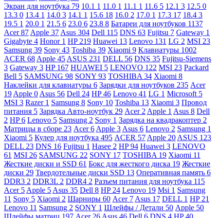
Экран для ноутбука
79
10.1
1
11.0
1
11.1
1
11.6
5
12.1
3
12.5
0
13.3
0
13.4
1
14.0
3
14.1
1
15.6
18
16.0
2
17.0
1
17.3
17
18.4
3
19.5
1
20.0
1
21.5
6
23.0
6
23.8
8
Батареи для ноутбуков
1137
Acer
87
Apple
37
Asus
304
Dell
115
DNS
63
Fujitsu
7
Gateway
1
Gigabyte
4
Honor
1
HP
219
Huawei
13
Lenovo
131
LG
2
MSI
23
Samsung
39
Sony
43
Toshiba
39
Xiaomi
9
Клавиатуры
1002
ACER
68
Apple
45
ASUS
231
DELL
56
DNS
35
Fujitsu-Siemens
3
Gateway
3
HP
167
HUAWEI
5
LENOVO
122
MSI
23
Packard
Bell
5
SAMSUNG
98
SONY
93
TOSHIBA
34
Xiaomi
8
Наклейки для клавиатуры
6
Зарядки для ноутбуков
235
Acer
19
Apple
0
Asus
56
Dell
24
HP
46
Lenovo
41
LG
1
Microsoft
5
MSI
3
Razer
1
Samsung
8
Sony
10
Toshiba
13
Xiaomi
3
Провод
питания
5
Зарядка Авто-ноутбук
29
Acer
2
Apple
1
Asus
8
Dell
2
HP
6
Lenovo
5
Samsung
2
Sony
1
Зарядка на квадракоптер
2
Матрицы в сборе
23
Acer
6
Apple
3
Asus
6
Lenovo
2
Samsung
1
Xiaomi
5
Кулер для ноутбука
495
ACER
57
Apple
20
ASUS
123
DELL
23
DNS
16
Fujitsu
1
Hasee
2
HP
94
Huawei
3
LENOVO
61
MSI
26
SAMSUNG
22
SONY
17
TOSHIBA
19
Xiaomi
11
Жесткие диски и SSD
61
Бокс для жесткого диска
19
Жесткие
диски
29
Твердотельные диски SSD
13
Оперативная память
6
DDR3
2
DDR3L
2
DDR4
2
Разъем питания для ноутбука
115
Acer
5
Apple
5
Asus
35
Dell
8
HP
24
Lenovo
19
Msi
1
Samsung
11
Sony
5
Xiaomi
2
Шарниры
60
Acer
7
Asus
17
DELL
1
HP
21
Lenovo
11
Samsung
2
SONY
1
Шлейфы / Детали
50
Apple
50
Шлейфы матриц
197
Acer
26
Asus
46
Dell
6
DNS
4
HP
40