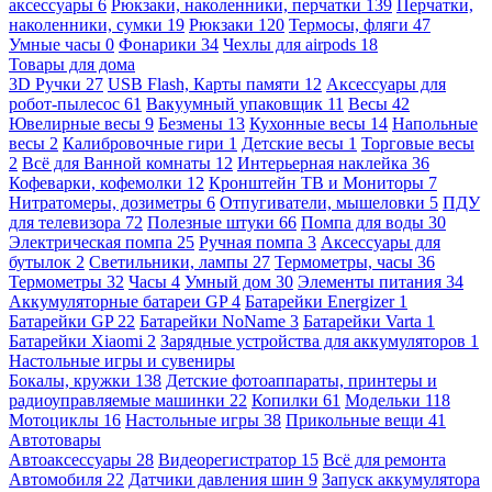
аксессуары
6
Рюкзаки, наколенники, перчатки
139
Перчатки,
наколенники, сумки
19
Рюкзаки
120
Термосы, фляги
47
Умные часы
0
Фонарики
34
Чехлы для airpods
18
Товары для дома
3D Ручки
27
USB Flash, Карты памяти
12
Аксессуары для
робот-пылесос
61
Вакуумный упаковщик
11
Весы
42
Ювелирные весы
9
Безмены
13
Кухонные весы
14
Напольные
весы
2
Калибровочные гири
1
Детские весы
1
Торговые весы
2
Всё для Ванной комнаты
12
Интерьерная наклейка
36
Кофеварки, кофемолки
12
Кронштейн ТВ и Мониторы
7
Нитратомеры, дозиметры
6
Отпугиватели, мышеловки
5
ПДУ
для телевизора
72
Полезные штуки
66
Помпа для воды
30
Электрическая помпа
25
Ручная помпа
3
Аксессуары для
бутылок
2
Светильники, лампы
27
Термометры, часы
36
Термометры
32
Часы
4
Умный дом
30
Элементы питания
34
Аккумуляторные батареи GP
4
Батарейки Energizer
1
Батарейки GP
22
Батарейки NoName
3
Батарейки Varta
1
Батарейки Xiaomi
2
Зарядные устройства для аккумуляторов
1
Настольные игры и сувениры
Бокалы, кружки
138
Детские фотоаппараты, принтеры и
радиоуправляемые машинки
22
Копилки
61
Модельки
118
Мотоциклы
16
Настольные игры
38
Прикольные вещи
41
Автотовары
Автоаксессуары
28
Видеорегистратор
15
Всё для ремонта
Автомобиля
22
Датчики давления шин
9
Запуск аккумулятора