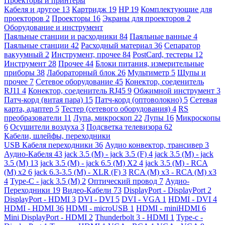
Проекторы и принтеры
Кабеля и другое
13
Картридж
19
HP
19
Комплектующие для
проекторов
2
Проекторы
16
Экраны для проекторов
2
Оборудование и инструмент
Паяльные станции и расходники
84
Паяльные ванные
4
Паяльные станции
42
Расходный материал
36
Сепаратор
вакуумный
2
Инструмент, прочее
84
PostCard, тестеры
12
Инструмент
28
Прочее
44
Блоки питания, измерительные
приборы
38
Лабораторный блок
26
Мультиметр
5
Щупы и
прочее
7
Сетевое оборудование
45
Конектор, соеденитель
RJ11
4
Конектор, соеденитель RJ45
9
Обжимной инструмент
3
Патч-корд (витая пара)
15
Патч-корд (оптоволокно)
5
Сетевая
карта, адаптер
5
Тестер (сетевого оборудования)
4
RS
преобразователи
11
Лупа, микроскоп
22
Лупы
16
Микроскопы
6
Осушители воздуха
3
Подсветка телевизора
62
Кабели, шлейфы, переходники
USB Кабеля переходники
36
Аудио конвектор, трансивер
3
Аудио-Кабеля
43
jack 3.5 (M) - jack 3.5 (F)
4
jack 3.5 (M) - jack
3.5 (M)
13
jack 3.5 (M) - jack 6.5 (M) X2
4
jack 3.5 (M) - RCA
(M) x2
6
jack 6.3-3.5 (M) - XLR (F)
3
RCA (M) x3 - RCA (M) x3
4
Type-C - jack 3.5 (M)
2
Оптический провод
7
Аудио-
Переходники
19
Видео-Кабели
73
DisplayPort - DisplayPort
2
DisplayPort - HDMI
3
DVI - DVI
5
DVI - VGA
1
HDMI - DVI
4
HDMI - HDMI
36
HDMI - microUSB
1
HDMI - miniHDMI
6
Mini DisplayPort - HDMI
2
Thunderbolt 3 - HDMI
1
Type-c -