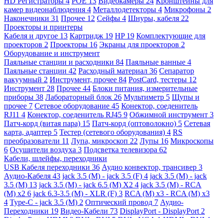
HD Регистраторы
4
POE
13
Видеокамеры
24
Кронштейны для
камер видеонаблюдения
4
Металлодетекторы
4
Микрофоны
2
Наконечники
31
Прочее
12
Сейфы
4
Шнуры, кабеля
22
Проекторы и принтеры
Кабеля и другое
13
Картридж
19
HP
19
Комплектующие для
проекторов
2
Проекторы
16
Экраны для проекторов
2
Оборудование и инструмент
Паяльные станции и расходники
84
Паяльные ванные
4
Паяльные станции
42
Расходный материал
36
Сепаратор
вакуумный
2
Инструмент, прочее
84
PostCard, тестеры
12
Инструмент
28
Прочее
44
Блоки питания, измерительные
приборы
38
Лабораторный блок
26
Мультиметр
5
Щупы и
прочее
7
Сетевое оборудование
45
Конектор, соеденитель
RJ11
4
Конектор, соеденитель RJ45
9
Обжимной инструмент
3
Патч-корд (витая пара)
15
Патч-корд (оптоволокно)
5
Сетевая
карта, адаптер
5
Тестер (сетевого оборудования)
4
RS
преобразователи
11
Лупа, микроскоп
22
Лупы
16
Микроскопы
6
Осушители воздуха
3
Подсветка телевизора
62
Кабели, шлейфы, переходники
USB Кабеля переходники
36
Аудио конвектор, трансивер
3
Аудио-Кабеля
43
jack 3.5 (M) - jack 3.5 (F)
4
jack 3.5 (M) - jack
3.5 (M)
13
jack 3.5 (M) - jack 6.5 (M) X2
4
jack 3.5 (M) - RCA
(M) x2
6
jack 6.3-3.5 (M) - XLR (F)
3
RCA (M) x3 - RCA (M) x3
4
Type-C - jack 3.5 (M)
2
Оптический провод
7
Аудио-
Переходники
19
Видео-Кабели
73
DisplayPort - DisplayPort
2