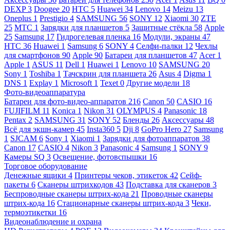
DEXP
3
Doogee
20
HTC
5
Huawei
34
Lenovo
14
Meizu
13
Oneplus
1
Prestigio
4
SAMSUNG
56
SONY
12
Xiaomi
30
ZTE
25
МТС
1
Зарядки для планшетов
5
Защитные стёкла
58
Apple
25
Samsung
17
Гидрогелевая пленка
16
Модули, экраны
47
HTC
36
Huawei
1
Samsung
6
SONY
4
Селфи-палки
12
Чехлы
для смартфонов
90
Apple
90
Батареи для планшетов
47
Acer
1
Apple
1
ASUS
11
Dell
1
Huawei
1
Lenovo
10
SAMSUNG
20
Sony
1
Toshiba
1
Тачскрин для планшета
26
Asus
4
Digma
1
DNS
1
Explay
1
Microsoft
1
Texet
0
Другие модели
18
Фото-видеоаппаратура
Батареи для фото-видео-аппаратов
216
Canon
50
CASIO
16
FUJIFILM
11
Konica
1
Nikon
31
OLYMPUS
4
Panasonic
18
Pentax
2
SAMSUNG
31
SONY
52
Бленды
26
Аксессуары
48
Всё для экшн-камер
45
Insta360
5
Dji
8
GoPro Hero
27
Samsung
1
SJCAM
6
Sony
1
Xiaomi
1
Зарядки для фотоаппаратов
38
Canon
17
CASIO
4
Nikon
3
Panasonic
4
Samsung
1
SONY
9
Камеры SQ
3
Освещение, фотовспышки
16
Торговое оборудование
Денежные ящики
4
Принтеры чеков, этикеток
42
Сейф-
пакеты
6
Сканеры штрихкодов
43
Подставка для сканеров
3
Беспроводные сканеры штрих-кода
21
Проводные сканеры
штрих-кода
16
Стационарные сканеры штрих-кода
3
Чеки,
термоэтикетки
16
Видеонаблюдение и охрана