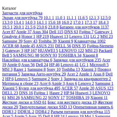
Каталог
Запчасти для ноутбука
Экран для ноутбука
79
10.1
1
11.0
1
11.1
1
11.6
5
12.1
3
12.5
0
13.3
0
13.4
1
14.0
3
14.1
1
15.6
18
16.0
2
17.0
1
17.3
17
18.4
3
19.5
1
20.0
1
21.5
6
23.0
6
23.8
8
Батареи для ноутбуков
1137
Acer
87
Apple
37
Asus
304
Dell
115
DNS
63
Fujitsu
7
Gateway
1
Gigabyte
4
Honor
1
HP
219
Huawei
13
Lenovo
131
LG
2
MSI
23
Samsung
39
Sony
43
Toshiba
39
Xiaomi
9
Клавиатуры
1002
ACER
68
Apple
45
ASUS
231
DELL
56
DNS
35
Fujitsu-Siemens
3
Gateway
3
HP
167
HUAWEI
5
LENOVO
122
MSI
23
Packard
Bell
5
SAMSUNG
98
SONY
93
TOSHIBA
34
Xiaomi
8
Наклейки для клавиатуры
6
Зарядки для ноутбуков
235
Acer
19
Apple
0
Asus
56
Dell
24
HP
46
Lenovo
41
LG
1
Microsoft
5
MSI
3
Razer
1
Samsung
8
Sony
10
Toshiba
13
Xiaomi
3
Провод
питания
5
Зарядка Авто-ноутбук
29
Acer
2
Apple
1
Asus
8
Dell
2
HP
6
Lenovo
5
Samsung
2
Sony
1
Зарядка на квадракоптер
2
Матрицы в сборе
23
Acer
6
Apple
3
Asus
6
Lenovo
2
Samsung
1
Xiaomi
5
Кулер для ноутбука
495
ACER
57
Apple
20
ASUS
123
DELL
23
DNS
16
Fujitsu
1
Hasee
2
HP
94
Huawei
3
LENOVO
61
MSI
26
SAMSUNG
22
SONY
17
TOSHIBA
19
Xiaomi
11
Жесткие диски и SSD
61
Бокс для жесткого диска
19
Жесткие
диски
29
Твердотельные диски SSD
13
Оперативная память
6
DDR3
2
DDR3L
2
DDR4
2
Разъем питания для ноутбука
115
Acer
5
Apple
5
Asus
35
Dell
8
HP
24
Lenovo
19
Msi
1
Samsung