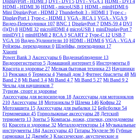
DisplayPort - HDMI
3
DVI - DVI
5
DVI - VGA
1
HDMI - DVI
4
HDMI - HDMI
36
HDMI - microUSB
1
HDMI - miniHDMI
6
Mini DisplayPort - HDMI
2
Thunderbolt 3 - HDMI
1
Type-c -
DisplayPort
1
Type-c - HDMI
1
VGA - RCA
1
VGA - VGA
9
Видео-Переходники
107
BNC
1
DisplayPort
7
DMS-59
4
DVI
(I)(D)
8
HDMI
32
microHDMI
4
microUSB
1
miniDisplayPort
7
miniDVI
1
miniHDMI
2
RCA
3
SCART
2
Type-C
12
USB
7
VGA
16
Видео-Удлинители
10
HDMI - HDMI
6
VGA - VGA
4
Рейзеры, переходники
0
Шлейфы, переходники
17
Xiaomi
Power Bank
3
Аксессуары
6
Видеонаблюдение
13
Видеорегистратор
5
Домашний интернет
6
Инструменты
8
Красота и здоровье
27
Мелкая бытовая техника
23
Наушники
13
Рюкзаки
6
Термосы
4
Умный дом
3
Фитнес браслеты
48
Mi
Band 2
8
Mi Band 3
4
Mi Band 4
7
Mi Band 5
27
Mi Band 9
2
Чехлы для наушников
7
Туризм, спорт и здоровье
Аксессуары для велосипедов
18
Аксессуары для мотоциклов
210
Аксессуары
18
Мотоциклы
9
Шлема
146
Кофры
22
Мотозащита
15
Аксессуары для рыбалки
12
Бейсболки
54
Гермомешки
45
Горнолыжные аксессуары
28
Детский
термометр
13
Зонты
5
Компасы, ножи, спички, секундомеры
61
Красота и здоровье
32
Металлодетекторы
14
Музыкальные
инструменты
184
Аксессуары
43
Гитары Укулеле
96
Губные
гармошки
12
Джембе
3
Классические, акустические и