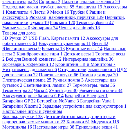
электрогитары
28
Скрипки
2
Палатки, спальные мешки
29
Подводные маски, трубки, ласты
55
Аквашузы
19
Аксессуары
1
Комплекты
4
Ласты
9
Маски
16
Трубки
6
Рации и
аксессуары
6
Рюкзаки, наколенники, перчатки
139
Перчатки,
наколенники, сумки
19
Рюкзаки
120
Термосы, фляги
47
Умные часы
0
Фонарики
34
Чехлы для airpods
18
Товары для дома
3D Ручки
27
USB Flash, Карты памяти
12
Аксессуары для
робот-пылесос
61
Вакуумный упаковщик
11
Весы
42
Ювелирные весы
9
Безмены
13
Кухонные весы
14
Напольные
весы
2
Калибровочные гири
1
Детские весы
1
Торговые весы
2
Всё для Ванной комнаты
12
Интерьерная наклейка
36
Кофеварки, кофемолки
12
Кронштейн ТВ и Мониторы
7
Нитратомеры, дозиметры
6
Отпугиватели, мышеловки
5
ПДУ
для телевизора
72
Полезные штуки
66
Помпа для воды
30
Электрическая помпа
25
Ручная помпа
3
Аксессуары для
бутылок
2
Светильники, лампы
27
Термометры, часы
36
Термометры
32
Часы
4
Умный дом
30
Элементы питания
34
Аккумуляторные батареи GP
4
Батарейки Energizer
1
Батарейки GP
22
Батарейки NoName
3
Батарейки Varta
1
Батарейки Xiaomi
2
Зарядные устройства для аккумуляторов
1
Настольные игры и сувениры
Бокалы, кружки
138
Детские фотоаппараты, принтеры и
радиоуправляемые машинки
22
Копилки
61
Модельки
118
Мотоциклы
16
Настольные игры
38
Прикольные вещи
41