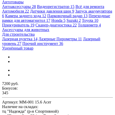
Автотовары
Автоаксессуары
28
Видеорегистратор
15
Всё для ремонта
Автомобиля
22
Датчики давления шин
9
Запуск аккумулятора
6
Камера заднего хода
12
Парковочный радар
13
Переходные
рамки для автомагнитол
17
Honda
5
Suzuki
2
Toyota
10
Прикуриватель
19
Сканер-диагностика
22
Толщиметр
4
Аксессуары для животных
Для строительства
Лазерная рулетка
14
Лазерные Пирометры
11
Лазерный
уровень
27
Прочий инструмент
36
Уценённый товар
7200 руб.
Бонусов:
345
Артикул:
ММ-001 15.6 Acer
Наличие на складах:
тц "Надежда" (р-н Спортивной)