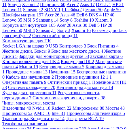
11
Sony
5
Xiaomi
2
Шарниры
60
Acer
7
Asus
17
DELL
1
HP
21
Lenovo
11
Samsung
2
SONY
1
Шлейфы / Детали
50
Apple
50
Шлейфы матриц
197
Acer
26
Asus
46
Dell
6
DNS
4
HP
40
Lenovo
35
MSI
5
Samsung
14
Sony
8
Toshiba
10
Xiaomi
3
Корпуса для ноутбуков
165
Acer
28
Asus
30
Dell
5
HP
28
Lenovo
50
MSI
4
Samsung
1
Sony
3
Xiaomi
16
Разъём аудио Jack
для ноутбука
2
Оптический привод
11
Комплектующие для ПК
Socket LGA на шарах
9
USB Контроллер
3
Блок Питания
4
Жесткие диски, Боксы
9
Бокс для жесткого диска
4
Жесткие
диски
5
Зарядки для мониторов и другое
53
Звуковая карта
6
Кнопки включения для ПК
4
Корпус для ПК
2
Материнские
платы
4
Мыши
19
Беспроводные мыши
5
Коврики для мыши
1
Проводные мыши
13
Наушники
15
Беспроводные наушники
0
Кабель для наушников
2
Проводные наушники
12
1
1
Оперативная память
9
Оптический привод
1
Полезное для ПК
23
Система охлаждения
70
Вентиляторы для корпуса
14
Кулеры для процессоров
11
Регуляторы скорости,
переходники
7
Системы охлаждения видеокарты
38
Чипы, микросхемы, мосты
Видеочипы
40
Nvidia
18
Radeon
22
Микросхемы
80
Мосты
48
Процессоры
52
AMD
16
Intel
31
Процессоры для телевизора
5
Транзисторы, Конденсаторы
14
Трафареты BGA
19
Телефоны и планшеты
Аксессуары
36
Батареи для телефонов
230
Acer
1
Asus
11
BQ
0