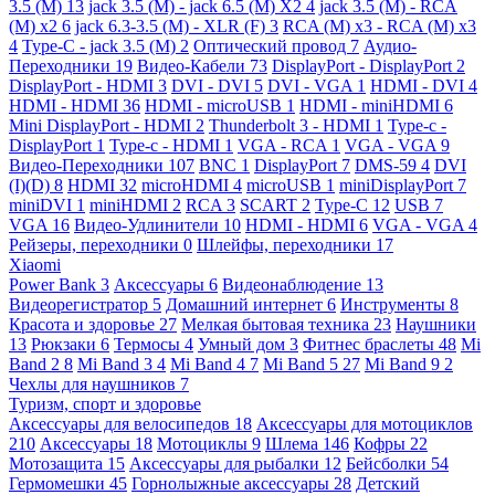
3.5 (M)
13
jack 3.5 (M) - jack 6.5 (M) X2
4
jack 3.5 (M) - RCA
(M) x2
6
jack 6.3-3.5 (M) - XLR (F)
3
RCA (M) x3 - RCA (M) x3
4
Type-C - jack 3.5 (M)
2
Оптический провод
7
Аудио-
Переходники
19
Видео-Кабели
73
DisplayPort - DisplayPort
2
DisplayPort - HDMI
3
DVI - DVI
5
DVI - VGA
1
HDMI - DVI
4
HDMI - HDMI
36
HDMI - microUSB
1
HDMI - miniHDMI
6
Mini DisplayPort - HDMI
2
Thunderbolt 3 - HDMI
1
Type-c -
DisplayPort
1
Type-c - HDMI
1
VGA - RCA
1
VGA - VGA
9
Видео-Переходники
107
BNC
1
DisplayPort
7
DMS-59
4
DVI
(I)(D)
8
HDMI
32
microHDMI
4
microUSB
1
miniDisplayPort
7
miniDVI
1
miniHDMI
2
RCA
3
SCART
2
Type-C
12
USB
7
VGA
16
Видео-Удлинители
10
HDMI - HDMI
6
VGA - VGA
4
Рейзеры, переходники
0
Шлейфы, переходники
17
Xiaomi
Power Bank
3
Аксессуары
6
Видеонаблюдение
13
Видеорегистратор
5
Домашний интернет
6
Инструменты
8
Красота и здоровье
27
Мелкая бытовая техника
23
Наушники
13
Рюкзаки
6
Термосы
4
Умный дом
3
Фитнес браслеты
48
Mi
Band 2
8
Mi Band 3
4
Mi Band 4
7
Mi Band 5
27
Mi Band 9
2
Чехлы для наушников
7
Туризм, спорт и здоровье
Аксессуары для велосипедов
18
Аксессуары для мотоциклов
210
Аксессуары
18
Мотоциклы
9
Шлема
146
Кофры
22
Мотозащита
15
Аксессуары для рыбалки
12
Бейсболки
54
Гермомешки
45
Горнолыжные аксессуары
28
Детский