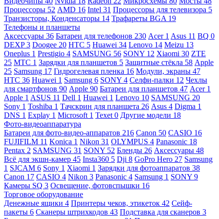
Видеочипы
40
Nvidia
18
Radeon
22
Микросхемы
80
Мосты
48
Процессоры
52
AMD
16
Intel
31
Процессоры для телевизора
5
Транзисторы, Конденсаторы
14
Трафареты BGA
19
Телефоны и планшеты
Аксессуары
36
Батареи для телефонов
230
Acer
1
Asus
11
BQ
0
DEXP
3
Doogee
20
HTC
5
Huawei
34
Lenovo
14
Meizu
13
Oneplus
1
Prestigio
4
SAMSUNG
56
SONY
12
Xiaomi
30
ZTE
25
МТС
1
Зарядки для планшетов
5
Защитные стёкла
58
Apple
25
Samsung
17
Гидрогелевая пленка
16
Модули, экраны
47
HTC
36
Huawei
1
Samsung
6
SONY
4
Селфи-палки
12
Чехлы
для смартфонов
90
Apple
90
Батареи для планшетов
47
Acer
1
Apple
1
ASUS
11
Dell
1
Huawei
1
Lenovo
10
SAMSUNG
20
Sony
1
Toshiba
1
Тачскрин для планшета
26
Asus
4
Digma
1
DNS
1
Explay
1
Microsoft
1
Texet
0
Другие модели
18
Фото-видеоаппаратура
Батареи для фото-видео-аппаратов
216
Canon
50
CASIO
16
FUJIFILM
11
Konica
1
Nikon
31
OLYMPUS
4
Panasonic
18
Pentax
2
SAMSUNG
31
SONY
52
Бленды
26
Аксессуары
48
Всё для экшн-камер
45
Insta360
5
Dji
8
GoPro Hero
27
Samsung
1
SJCAM
6
Sony
1
Xiaomi
1
Зарядки для фотоаппаратов
38
Canon
17
CASIO
4
Nikon
3
Panasonic
4
Samsung
1
SONY
9
Камеры SQ
3
Освещение, фотовспышки
16
Торговое оборудование
Денежные ящики
4
Принтеры чеков, этикеток
42
Сейф-
пакеты
6
Сканеры штрихкодов
43
Подставка для сканеров
3