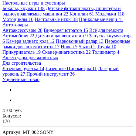
Настольные игры и сувениры
Бокалы, кружки
138
Детские фотоаппараты, принтеры и
радиоуправляемые машинки
22
Копилки
61
Модельки
118
Мотоциклы
16
Настольные игры
38
Прикольные вещи
41
Автотовары
Автоаксессуары
28
Видеорегистратор
15
Всё для ремонта
Автомобиля
22
Датчики давления шин
9
Запуск аккумулятора
6
Камера заднего хода
12
Парковочный радар
13
Переходные
рамки для автомагнитол
17
Honda
5
Suzuki
2
Toyota
10
Прикуриватель
19
Сканер-диагностика
22
Толщиметр
4
Аксессуары для животных
Для строительства
Лазерная рулетка
14
Лазерные Пирометры
11
Лазерный
уровень
27
Прочий инструмент
36
Уценённый товар
4100 руб.
Бонусов:
170
Артикул:
МТ-002 SONY