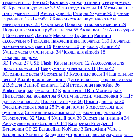
термометр
13
Зонты
5
Компасы, ножи, спички, секундомеры
61
Красота и здоровье
32
Металлодетекторы
14
Музыкальные
инструменты
184
Аксессуары
43
Гитары Укулеле
96
Губные
гармошки
12
Джембе
3
Классические, акустические и
электрогитары
28
Скрипки
2
Палатки, спальные мешки
29
Подводные маски, трубки, ласты
55
Аквашузы
19
Аксессуары
1
Комплекты
4
Ласты
9
Маски
16
Трубки
6
Рации и
аксессуары
6
Рюкзаки, наколенники, перчатки
139
Перчатки,
наколенники, сумки
19
Рюкзаки
120
Термосы, фляги
47
Умные часы
0
Фонарики
34
Чехлы для airpods
18
Товары для дома
3D Ручки
27
USB Flash, Карты памяти
12
Аксессуары для
робот-пылесос
61
Вакуумный упаковщик
11
Весы
42
Ювелирные весы
9
Безмены
13
Кухонные весы
14
Напольные
весы
2
Калибровочные гири
1
Детские весы
1
Торговые весы
2
Всё для Ванной комнаты
12
Интерьерная наклейка
36
Кофеварки, кофемолки
12
Кронштейн ТВ и Мониторы
7
Нитратомеры, дозиметры
6
Отпугиватели, мышеловки
5
ПДУ
для телевизора
72
Полезные штуки
66
Помпа для воды
30
Электрическая помпа
25
Ручная помпа
3
Аксессуары для
бутылок
2
Светильники, лампы
27
Термометры, часы
36
Термометры
32
Часы
4
Умный дом
30
Элементы питания
34
Аккумуляторные батареи GP
4
Батарейки Energizer
1
Батарейки GP
22
Батарейки NoName
3
Батарейки Varta
1
Батарейки Xiaomi
2
Зарядные устройства для аккумуляторов
1