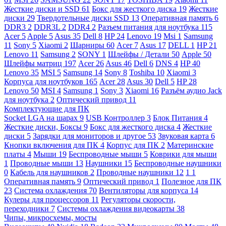
Жесткие диски и SSD
61
Бокс для жесткого диска
19
Жесткие
диски
29
Твердотельные диски SSD
13
Оперативная память
6
DDR3
2
DDR3L
2
DDR4
2
Разъем питания для ноутбука
115
Acer
5
Apple
5
Asus
35
Dell
8
HP
24
Lenovo
19
Msi
1
Samsung
11
Sony
5
Xiaomi
2
Шарниры
60
Acer
7
Asus
17
DELL
1
HP
21
Lenovo
11
Samsung
2
SONY
1
Шлейфы / Детали
50
Apple
50
Шлейфы матриц
197
Acer
26
Asus
46
Dell
6
DNS
4
HP
40
Lenovo
35
MSI
5
Samsung
14
Sony
8
Toshiba
10
Xiaomi
3
Корпуса для ноутбуков
165
Acer
28
Asus
30
Dell
5
HP
28
Lenovo
50
MSI
4
Samsung
1
Sony
3
Xiaomi
16
Разъём аудио Jack
для ноутбука
2
Оптический привод
11
Комплектующие для ПК
Socket LGA на шарах
9
USB Контроллер
3
Блок Питания
4
Жесткие диски, Боксы
9
Бокс для жесткого диска
4
Жесткие
диски
5
Зарядки для мониторов и другое
53
Звуковая карта
6
Кнопки включения для ПК
4
Корпус для ПК
2
Материнские
платы
4
Мыши
19
Беспроводные мыши
5
Коврики для мыши
1
Проводные мыши
13
Наушники
15
Беспроводные наушники
0
Кабель для наушников
2
Проводные наушники
12
1
1
Оперативная память
9
Оптический привод
1
Полезное для ПК
23
Система охлаждения
70
Вентиляторы для корпуса
14
Кулеры для процессоров
11
Регуляторы скорости,
переходники
7
Системы охлаждения видеокарты
38
Чипы, микросхемы, мосты