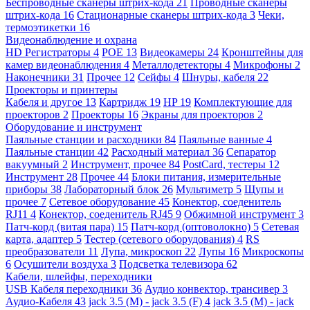
Беспроводные сканеры штрих-кода
21
Проводные сканеры
штрих-кода
16
Стационарные сканеры штрих-кода
3
Чеки,
термоэтикетки
16
Видеонаблюдение и охрана
HD Регистраторы
4
POE
13
Видеокамеры
24
Кронштейны для
камер видеонаблюдения
4
Металлодетекторы
4
Микрофоны
2
Наконечники
31
Прочее
12
Сейфы
4
Шнуры, кабеля
22
Проекторы и принтеры
Кабеля и другое
13
Картридж
19
HP
19
Комплектующие для
проекторов
2
Проекторы
16
Экраны для проекторов
2
Оборудование и инструмент
Паяльные станции и расходники
84
Паяльные ванные
4
Паяльные станции
42
Расходный материал
36
Сепаратор
вакуумный
2
Инструмент, прочее
84
PostCard, тестеры
12
Инструмент
28
Прочее
44
Блоки питания, измерительные
приборы
38
Лабораторный блок
26
Мультиметр
5
Щупы и
прочее
7
Сетевое оборудование
45
Конектор, соеденитель
RJ11
4
Конектор, соеденитель RJ45
9
Обжимной инструмент
3
Патч-корд (витая пара)
15
Патч-корд (оптоволокно)
5
Сетевая
карта, адаптер
5
Тестер (сетевого оборудования)
4
RS
преобразователи
11
Лупа, микроскоп
22
Лупы
16
Микроскопы
6
Осушители воздуха
3
Подсветка телевизора
62
Кабели, шлейфы, переходники
USB Кабеля переходники
36
Аудио конвектор, трансивер
3
Аудио-Кабеля
43
jack 3.5 (M) - jack 3.5 (F)
4
jack 3.5 (M) - jack