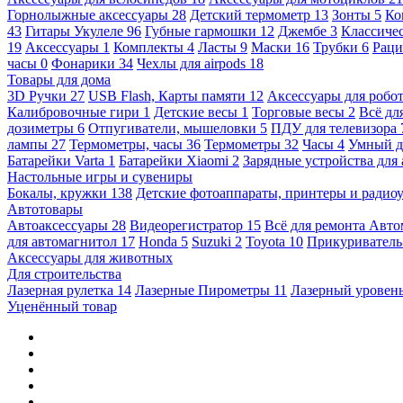
Горнолыжные аксессуары
28
Детский термометр
13
Зонты
5
Ко
43
Гитары Укулеле
96
Губные гармошки
12
Джембе
3
Классичес
19
Аксессуары
1
Комплекты
4
Ласты
9
Маски
16
Трубки
6
Раци
часы
0
Фонарики
34
Чехлы для airpods
18
Товары для дома
3D Ручки
27
USB Flash, Карты памяти
12
Аксессуары для робо
Калибровочные гири
1
Детские весы
1
Торговые весы
2
Всё дл
дозиметры
6
Отпугиватели, мышеловки
5
ПДУ для телевизора
лампы
27
Термометры, часы
36
Термометры
32
Часы
4
Умный 
Батарейки Varta
1
Батарейки Xiaomi
2
Зарядные устройства для
Настольные игры и сувениры
Бокалы, кружки
138
Детские фотоаппараты, принтеры и ради
Автотовары
Автоаксессуары
28
Видеорегистратор
15
Всё для ремонта Авт
для автомагнитол
17
Honda
5
Suzuki
2
Toyota
10
Прикуривател
Аксессуары для животных
Для строительства
Лазерная рулетка
14
Лазерные Пирометры
11
Лазерный уровен
Уценённый товар