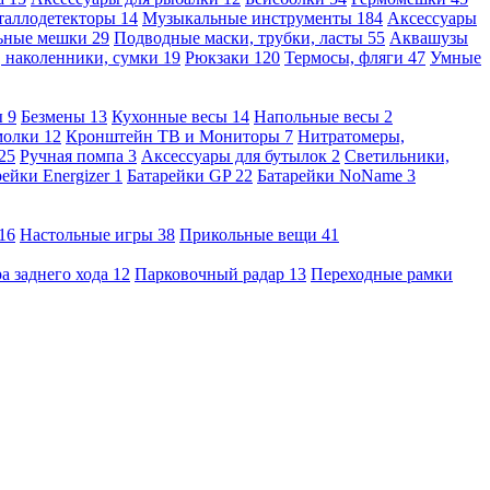
таллодетекторы
14
Музыкальные инструменты
184
Аксессуары
льные мешки
29
Подводные маски, трубки, ласты
55
Аквашузы
, наколенники, сумки
19
Рюкзаки
120
Термосы, фляги
47
Умные
ы
9
Безмены
13
Кухонные весы
14
Напольные весы
2
молки
12
Кронштейн ТВ и Мониторы
7
Нитратомеры,
25
Ручная помпа
3
Аксессуары для бутылок
2
Светильники,
рейки Energizer
1
Батарейки GP
22
Батарейки NoName
3
16
Настольные игры
38
Прикольные вещи
41
а заднего хода
12
Парковочный радар
13
Переходные рамки