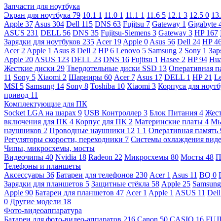
Запчасти для ноутбука
Экран для ноутбука
79
10.1
1
11.0
1
11.1
1
11.6
5
12.1
3
12.5
0
13
Apple
37
Asus
304
Dell
115
DNS
63
Fujitsu
7
Gateway
1
Gigabyte
ASUS
231
DELL
56
DNS
35
Fujitsu-Siemens
3
Gateway
3
HP
167
Зарядки для ноутбуков
235
Acer
19
Apple
0
Asus
56
Dell
24
HP
4
Acer
2
Apple
1
Asus
8
Dell
2
HP
6
Lenovo
5
Samsung
2
Sony
1
Зар
Apple
20
ASUS
123
DELL
23
DNS
16
Fujitsu
1
Hasee
2
HP
94
Hu
Жесткие диски
29
Твердотельные диски SSD
13
Оперативная п
11
Sony
5
Xiaomi
2
Шарниры
60
Acer
7
Asus
17
DELL
1
HP
21
L
MSI
5
Samsung
14
Sony
8
Toshiba
10
Xiaomi
3
Корпуса для ноут
привод
11
Комплектующие для ПК
Socket LGA на шарах
9
USB Контроллер
3
Блок Питания
4
Жест
включения для ПК
4
Корпус для ПК
2
Материнские платы
4
М
наушников
2
Проводные наушники
12
1
1
Оперативная память
Регуляторы скорости, переходники
7
Системы охлаждения вид
Чипы, микросхемы, мосты
Видеочипы
40
Nvidia
18
Radeon
22
Микросхемы
80
Мосты
48
П
Телефоны и планшеты
Аксессуары
36
Батареи для телефонов
230
Acer
1
Asus
11
BQ
0
Зарядки для планшетов
5
Защитные стёкла
58
Apple
25
Samsun
Apple
90
Батареи для планшетов
47
Acer
1
Apple
1
ASUS
11
Del
0
Другие модели
18
Фото-видеоаппаратура
Батареи для фото-видео-аппаратов
216
Canon
50
CASIO
16
FUJ