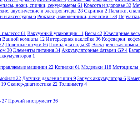
мпасы, ножи, спички, секундомеры
61
Красота и здоровье
32
Ме
кие, акустические и электрогитары
28
Скрипки
2
Палатки, спа
и и аксессуары
6
Рюкзаки, наколенники, перчатки
139
Перчатки
т-пылесос
61
Вакуумный упаковщик
11
Весы
42
Ювелирные вес
я Ванной комнаты
12
Интерьерная наклейка
36
Кофеварки, кофе
72
Полезные штуки
66
Помпа для воды
30
Электрическая помпа
дом
30
Элементы питания
34
Аккумуляторные батареи GP
4
Бата
 аккумуляторов
1
оуправляемые машинки
22
Копилки
61
Модельки
118
Мотоциклы
омобиля
22
Датчики давления шин
9
Запуск аккумулятора
6
Камер
ь
19
Сканер-диагностика
22
Толщиметр
4
ь
27
Прочий инструмент
36