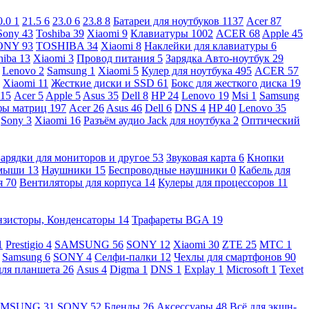
0.0
1
21.5
6
23.0
6
23.8
8
Батареи для ноутбуков
1137
Acer
87
Sony
43
Toshiba
39
Xiaomi
9
Клавиатуры
1002
ACER
68
Apple
45
ONY
93
TOSHIBA
34
Xiaomi
8
Наклейки для клавиатуры
6
hiba
13
Xiaomi
3
Провод питания
5
Зарядка Авто-ноутбук
29
Lenovo
2
Samsung
1
Xiaomi
5
Кулер для ноутбука
495
ACER
57
Xiaomi
11
Жесткие диски и SSD
61
Бокс для жесткого диска
19
115
Acer
5
Apple
5
Asus
35
Dell
8
HP
24
Lenovo
19
Msi
1
Samsung
ы матриц
197
Acer
26
Asus
46
Dell
6
DNS
4
HP
40
Lenovo
35
Sony
3
Xiaomi
16
Разъём аудио Jack для ноутбука
2
Оптический
Зарядки для мониторов и другое
53
Звуковая карта
6
Кнопки
 мыши
13
Наушники
15
Беспроводные наушники
0
Кабель для
я
70
Вентиляторы для корпуса
14
Кулеры для процессоров
11
нзисторы, Конденсаторы
14
Трафареты BGA
19
1
Prestigio
4
SAMSUNG
56
SONY
12
Xiaomi
30
ZTE
25
МТС
1
Samsung
6
SONY
4
Селфи-палки
12
Чехлы для смартфонов
90
для планшета
26
Asus
4
Digma
1
DNS
1
Explay
1
Microsoft
1
Texet
AMSUNG
31
SONY
52
Бленды
26
Аксессуары
48
Всё для экшн-