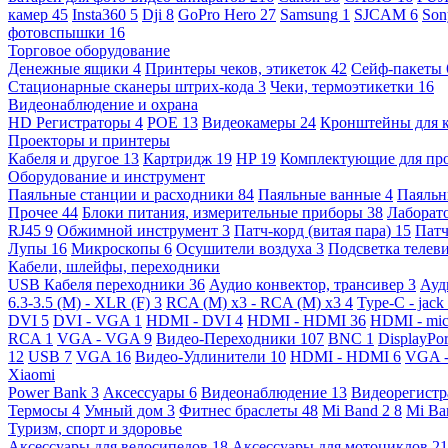
камер
45
Insta360
5
Dji
8
GoPro Hero
27
Samsung
1
SJCAM
6
So
фотовспышки
16
Торговое оборудование
Денежные ящики
4
Принтеры чеков, этикеток
42
Сейф-пакеты
Стационарные сканеры штрих-кода
3
Чеки, термоэтикетки
16
Видеонаблюдение и охрана
HD Регистраторы
4
POE
13
Видеокамеры
24
Кронштейны для 
Проекторы и принтеры
Кабеля и другое
13
Картридж
19
HP
19
Комплектующие для пр
Оборудование и инструмент
Паяльные станции и расходники
84
Паяльные ванные
4
Паяльн
Прочее
44
Блоки питания, измерительные приборы
38
Лаборат
RJ45
9
Обжимной инструмент
3
Патч-корд (витая пара)
15
Патч
Лупы
16
Микроскопы
6
Осушители воздуха
3
Подсветка телев
Кабели, шлейфы, переходники
USB Кабеля переходники
36
Аудио конвектор, трансивер
3
Ауд
6.3-3.5 (M) - XLR (F)
3
RCA (M) x3 - RCA (M) x3
4
Type-C - jack
DVI
5
DVI - VGA
1
HDMI - DVI
4
HDMI - HDMI
36
HDMI - mi
RCA
1
VGA - VGA
9
Видео-Переходники
107
BNC
1
DisplayPo
12
USB
7
VGA
16
Видео-Удлинители
10
HDMI - HDMI
6
VGA 
Xiaomi
Power Bank
3
Аксессуары
6
Видеонаблюдение
13
Видеорегист
Термосы
4
Умный дом
3
Фитнес браслеты
48
Mi Band 2
8
Mi Ba
Туризм, спорт и здоровье
Аксессуары для велосипедов
18
Аксессуары для мотоциклов
21