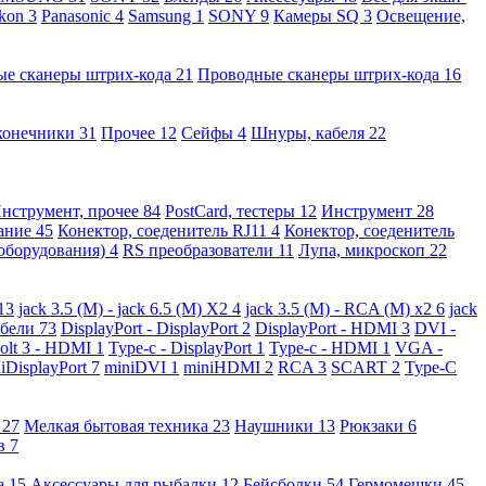
kon
3
Panasonic
4
Samsung
1
SONY
9
Камеры SQ
3
Освещение,
ые сканеры штрих-кода
21
Проводные сканеры штрих-кода
16
конечники
31
Прочее
12
Сейфы
4
Шнуры, кабеля
22
нструмент, прочее
84
PostCard, тестеры
12
Инструмент
28
вание
45
Конектор, соеденитель RJ11
4
Конектор, соеденитель
 оборудования)
4
RS преобразователи
11
Лупа, микроскоп
22
13
jack 3.5 (M) - jack 6.5 (M) X2
4
jack 3.5 (M) - RCA (M) x2
6
jack
абели
73
DisplayPort - DisplayPort
2
DisplayPort - HDMI
3
DVI -
olt 3 - HDMI
1
Type-c - DisplayPort
1
Type-c - HDMI
1
VGA -
iDisplayPort
7
miniDVI
1
miniHDMI
2
RCA
3
SCART
2
Type-C
е
27
Мелкая бытовая техника
23
Наушники
13
Рюкзаки
6
ов
7
а
15
Аксессуары для рыбалки
12
Бейсболки
54
Гермомешки
45