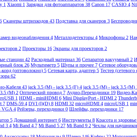
ny
1
Xiaomi
1
Зарядки для фотоаппаратов
38
Canon
17
CASIO
4
Ni
6
Сканеры штрихкодов
43
Подставка для сканеров
3
Беспроводн
камер видеонаблюдения
4
Металлодетекторы
4
Микрофоны
2
На
оекторов
2
Проекторы
16
Экраны для проекторов
2
ые станции
42
Расходный материал
36
Сепаратор вакуумный
2
И
орный блок
26
Мультиметр
5
Щупы и прочее
7
Сетевое оборудо
-корд (оптоволокно)
5
Сетевая карта, адаптер
5
Тестер (сетевого
изора
62
ио-Кабеля
43
jack 3.5 (M) - jack 3.5 (F)
4
jack 3.5 (M) - jack 3.5 (M)
 3.5 (M)
2
Оптический провод
7
Аудио-Переходники
19
Видео-К
croUSB
1
HDMI - miniHDMI
6
Mini DisplayPort - HDMI
2
Thunderb
rt
7
DMS-59
4
DVI (I)(D)
8
HDMI
32
microHDMI
4
microUSB
1
min
- VGA
4
Рейзеры, переходники
0
Шлейфы, переходники
17
ратор
5
Домашний интернет
6
Инструменты
8
Красота и здоровь
nd 3
4
Mi Band 4
7
Mi Band 5
27
Mi Band 9
2
Чехлы для наушник
0
Аксессуары
18
Мотоциклы
9
Шлема
146
Кофры
22
Мотозащит