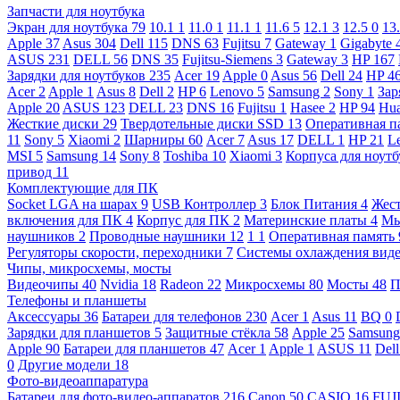
Запчасти для ноутбука
Экран для ноутбука
79
10.1
1
11.0
1
11.1
1
11.6
5
12.1
3
12.5
0
13
Apple
37
Asus
304
Dell
115
DNS
63
Fujitsu
7
Gateway
1
Gigabyte
ASUS
231
DELL
56
DNS
35
Fujitsu-Siemens
3
Gateway
3
HP
167
Зарядки для ноутбуков
235
Acer
19
Apple
0
Asus
56
Dell
24
HP
4
Acer
2
Apple
1
Asus
8
Dell
2
HP
6
Lenovo
5
Samsung
2
Sony
1
Зар
Apple
20
ASUS
123
DELL
23
DNS
16
Fujitsu
1
Hasee
2
HP
94
Hu
Жесткие диски
29
Твердотельные диски SSD
13
Оперативная п
11
Sony
5
Xiaomi
2
Шарниры
60
Acer
7
Asus
17
DELL
1
HP
21
L
MSI
5
Samsung
14
Sony
8
Toshiba
10
Xiaomi
3
Корпуса для ноут
привод
11
Комплектующие для ПК
Socket LGA на шарах
9
USB Контроллер
3
Блок Питания
4
Жест
включения для ПК
4
Корпус для ПК
2
Материнские платы
4
М
наушников
2
Проводные наушники
12
1
1
Оперативная память
Регуляторы скорости, переходники
7
Системы охлаждения вид
Чипы, микросхемы, мосты
Видеочипы
40
Nvidia
18
Radeon
22
Микросхемы
80
Мосты
48
П
Телефоны и планшеты
Аксессуары
36
Батареи для телефонов
230
Acer
1
Asus
11
BQ
0
Зарядки для планшетов
5
Защитные стёкла
58
Apple
25
Samsun
Apple
90
Батареи для планшетов
47
Acer
1
Apple
1
ASUS
11
Del
0
Другие модели
18
Фото-видеоаппаратура
Батареи для фото-видео-аппаратов
216
Canon
50
CASIO
16
FUJ