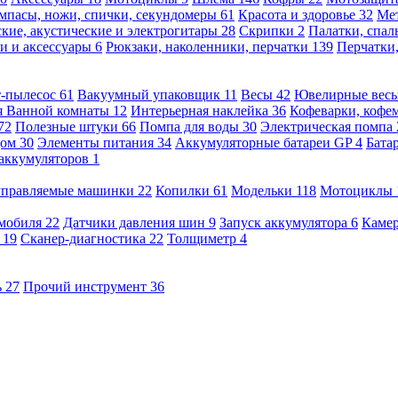
мпасы, ножи, спички, секундомеры
61
Красота и здоровье
32
Ме
кие, акустические и электрогитары
28
Скрипки
2
Палатки, спа
и и аксессуары
6
Рюкзаки, наколенники, перчатки
139
Перчатки
т-пылесос
61
Вакуумный упаковщик
11
Весы
42
Ювелирные вес
я Ванной комнаты
12
Интерьерная наклейка
36
Кофеварки, кофе
72
Полезные штуки
66
Помпа для воды
30
Электрическая помпа
дом
30
Элементы питания
34
Аккумуляторные батареи GP
4
Бата
 аккумуляторов
1
оуправляемые машинки
22
Копилки
61
Модельки
118
Мотоциклы
омобиля
22
Датчики давления шин
9
Запуск аккумулятора
6
Камер
ь
19
Сканер-диагностика
22
Толщиметр
4
ь
27
Прочий инструмент
36