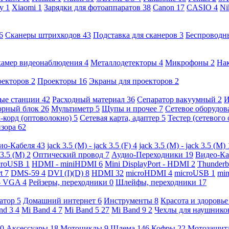
ny
1
Xiaomi
1
Зарядки для фотоаппаратов
38
Canon
17
CASIO
4
Ni
6
Сканеры штрихкодов
43
Подставка для сканеров
3
Беспроводн
камер видеонаблюдения
4
Металлодетекторы
4
Микрофоны
2
На
оекторов
2
Проекторы
16
Экраны для проекторов
2
ые станции
42
Расходный материал
36
Сепаратор вакуумный
2
И
орный блок
26
Мультиметр
5
Щупы и прочее
7
Сетевое оборудо
-корд (оптоволокно)
5
Сетевая карта, адаптер
5
Тестер (сетевого
изора
62
ио-Кабеля
43
jack 3.5 (M) - jack 3.5 (F)
4
jack 3.5 (M) - jack 3.5 (M)
 3.5 (M)
2
Оптический провод
7
Аудио-Переходники
19
Видео-К
croUSB
1
HDMI - miniHDMI
6
Mini DisplayPort - HDMI
2
Thunderb
rt
7
DMS-59
4
DVI (I)(D)
8
HDMI
32
microHDMI
4
microUSB
1
min
- VGA
4
Рейзеры, переходники
0
Шлейфы, переходники
17
ратор
5
Домашний интернет
6
Инструменты
8
Красота и здоровь
nd 3
4
Mi Band 4
7
Mi Band 5
27
Mi Band 9
2
Чехлы для наушник
0
Аксессуары
18
Мотоциклы
9
Шлема
146
Кофры
22
Мотозащит