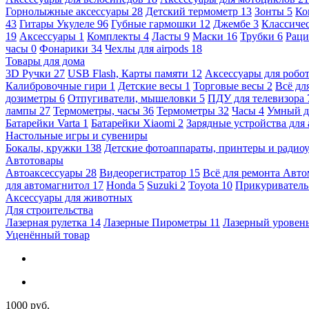
Горнолыжные аксессуары
28
Детский термометр
13
Зонты
5
Ко
43
Гитары Укулеле
96
Губные гармошки
12
Джембе
3
Классичес
19
Аксессуары
1
Комплекты
4
Ласты
9
Маски
16
Трубки
6
Раци
часы
0
Фонарики
34
Чехлы для airpods
18
Товары для дома
3D Ручки
27
USB Flash, Карты памяти
12
Аксессуары для робо
Калибровочные гири
1
Детские весы
1
Торговые весы
2
Всё дл
дозиметры
6
Отпугиватели, мышеловки
5
ПДУ для телевизора
лампы
27
Термометры, часы
36
Термометры
32
Часы
4
Умный 
Батарейки Varta
1
Батарейки Xiaomi
2
Зарядные устройства для
Настольные игры и сувениры
Бокалы, кружки
138
Детские фотоаппараты, принтеры и ради
Автотовары
Автоаксессуары
28
Видеорегистратор
15
Всё для ремонта Авт
для автомагнитол
17
Honda
5
Suzuki
2
Toyota
10
Прикуривател
Аксессуары для животных
Для строительства
Лазерная рулетка
14
Лазерные Пирометры
11
Лазерный уровен
Уценённый товар
1000 руб.