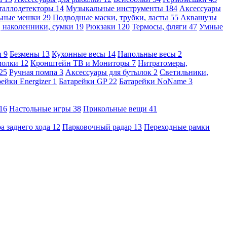
таллодетекторы
14
Музыкальные инструменты
184
Аксессуары
льные мешки
29
Подводные маски, трубки, ласты
55
Аквашузы
, наколенники, сумки
19
Рюкзаки
120
Термосы, фляги
47
Умные
ы
9
Безмены
13
Кухонные весы
14
Напольные весы
2
молки
12
Кронштейн ТВ и Мониторы
7
Нитратомеры,
25
Ручная помпа
3
Аксессуары для бутылок
2
Светильники,
рейки Energizer
1
Батарейки GP
22
Батарейки NoName
3
16
Настольные игры
38
Прикольные вещи
41
а заднего хода
12
Парковочный радар
13
Переходные рамки