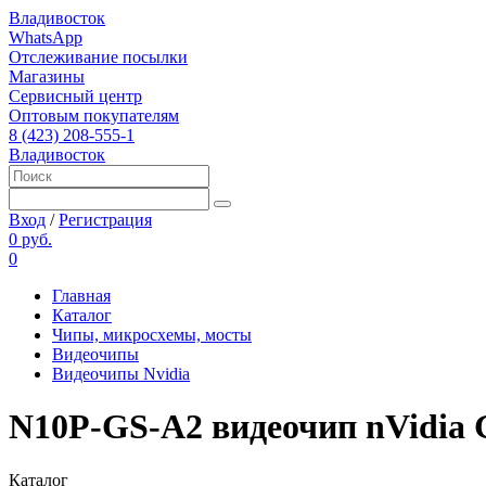
Владивосток
WhatsApp
Отслеживание посылки
Магазины
Сервисный центр
Оптовым покупателям
8 (423) 208-555-1
Владивосток
Вход
/
Регистрация
0 руб.
0
Главная
Каталог
Чипы, микросхемы, мосты
Видеочипы
Видеочипы Nvidia
N10P-GS-A2 видеочип nVidia
Каталог