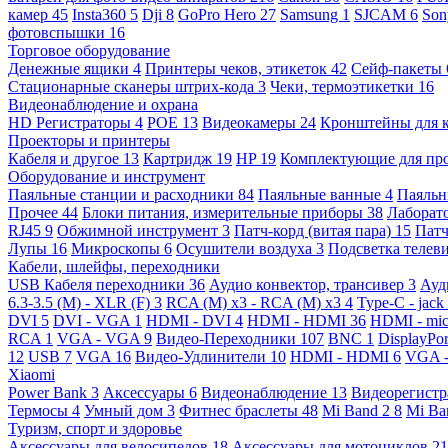
камер
45
Insta360
5
Dji
8
GoPro Hero
27
Samsung
1
SJCAM
6
So
фотовспышки
16
Торговое оборудование
Денежные ящики
4
Принтеры чеков, этикеток
42
Сейф-пакеты
Стационарные сканеры штрих-кода
3
Чеки, термоэтикетки
16
Видеонаблюдение и охрана
HD Регистраторы
4
POE
13
Видеокамеры
24
Кронштейны для 
Проекторы и принтеры
Кабеля и другое
13
Картридж
19
HP
19
Комплектующие для пр
Оборудование и инструмент
Паяльные станции и расходники
84
Паяльные ванные
4
Паяльн
Прочее
44
Блоки питания, измерительные приборы
38
Лаборат
RJ45
9
Обжимной инструмент
3
Патч-корд (витая пара)
15
Патч
Лупы
16
Микроскопы
6
Осушители воздуха
3
Подсветка телев
Кабели, шлейфы, переходники
USB Кабеля переходники
36
Аудио конвектор, трансивер
3
Ауд
6.3-3.5 (M) - XLR (F)
3
RCA (M) x3 - RCA (M) x3
4
Type-C - jack
DVI
5
DVI - VGA
1
HDMI - DVI
4
HDMI - HDMI
36
HDMI - mi
RCA
1
VGA - VGA
9
Видео-Переходники
107
BNC
1
DisplayPo
12
USB
7
VGA
16
Видео-Удлинители
10
HDMI - HDMI
6
VGA 
Xiaomi
Power Bank
3
Аксессуары
6
Видеонаблюдение
13
Видеорегист
Термосы
4
Умный дом
3
Фитнес браслеты
48
Mi Band 2
8
Mi Ba
Туризм, спорт и здоровье
Аксессуары для велосипедов
18
Аксессуары для мотоциклов
21