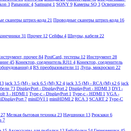
kon
3
Panasonic
4
Samsung
1
SONY
9
Камеры SQ
3
Освещение,
ые сканеры штрих-кода
21
Проводные сканеры штрих-кода
16
конечники
31
Прочее
12
Сейфы
4
Шнуры, кабеля
22
нструмент, прочее
84
PostCard, тестеры
12
Инструмент
28
вание
45
Конектор, соеденитель RJ11
4
Конектор, соеденитель
 оборудования)
4
RS преобразователи
11
Лупа, микроскоп
22
13
jack 3.5 (M) - jack 6.5 (M) X2
4
jack 3.5 (M) - RCA (M) x2
6
jack
абели
73
DisplayPort - DisplayPort
2
DisplayPort - HDMI
3
DVI -
olt 3 - HDMI
1
Type-c - DisplayPort
1
Type-c - HDMI
1
VGA -
iDisplayPort
7
miniDVI
1
miniHDMI
2
RCA
3
SCART
2
Type-C
е
27
Мелкая бытовая техника
23
Наушники
13
Рюкзаки
6
ов
7
а
15
Аксессуары для рыбалки
12
Бейсболки
54
Гермомешки
45