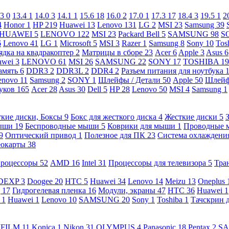
.3
0
13.4
1
14.0
3
14.1
1
15.6
18
16.0
2
17.0
1
17.3
17
18.4
3
19.5
1
2
4
Honor
1
HP
219
Huawei
13
Lenovo
131
LG
2
MSI
23
Samsung
39
HUAWEI
5
LENOVO
122
MSI
23
Packard Bell
5
SAMSUNG
98
S
6
Lenovo
41
LG
1
Microsoft
5
MSI
3
Razer
1
Samsung
8
Sony
10
Tos
ядка на квадракоптер
2
Матрицы в сборе
23
Acer
6
Apple
3
Asus
6
awei
3
LENOVO
61
MSI
26
SAMSUNG
22
SONY
17
TOSHIBA
19
амять
6
DDR3
2
DDR3L
2
DDR4
2
Разъем питания для ноутбука
enovo
11
Samsung
2
SONY
1
Шлейфы / Детали
50
Apple
50
Шлейф
буков
165
Acer
28
Asus
30
Dell
5
HP
28
Lenovo
50
MSI
4
Samsung
1
кие диски, Боксы
9
Бокс для жесткого диска
4
Жесткие диски
5
ыши
19
Беспроводные мыши
5
Коврики для мыши
1
Проводные
9
Оптический привод
1
Полезное для ПК
23
Система охлаждени
еокарты
38
роцессоры
52
AMD
16
Intel
31
Процессоры для телевизора
5
Тра
DEXP
3
Doogee
20
HTC
5
Huawei
34
Lenovo
14
Meizu
13
Oneplus
g
17
Гидрогелевая пленка
16
Модули, экраны
47
HTC
36
Huawei
1
l
1
Huawei
1
Lenovo
10
SAMSUNG
20
Sony
1
Toshiba
1
Тачскрин 
IFILM
11
Konica
1
Nikon
31
OLYMPUS
4
Panasonic
18
Pentax
2
S