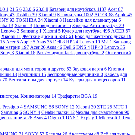
0.0
1
21.5
6
23.0
6
23.8
8
Батареи для ноутбуков
1137
Acer
87
Sony
43
Toshiba
39
Xiaomi
9
Клавиатуры
1002
ACER
68
Apple
45
ONY
93
TOSHIBA
34
Xiaomi
8
Наклейки для клавиатуры
6
hiba
13
Xiaomi
3
Провод питания
5
Зарядка Авто-ноутбук
29
Lenovo
2
Samsung
1
Xiaomi
5
Кулер для ноутбука
495
ACER
57
Xiaomi
11
Жесткие диски и SSD
61
Бокс для жесткого диска
19
115
Acer
5
Apple
5
Asus
35
Dell
8
HP
24
Lenovo
19
Msi
1
Samsung
ы матриц
197
Acer
26
Asus
46
Dell
6
DNS
4
HP
40
Lenovo
35
Sony
3
Xiaomi
16
Разъём аудио Jack для ноутбука
2
Оптический
Зарядки для мониторов и другое
53
Звуковая карта
6
Кнопки
 мыши
13
Наушники
15
Беспроводные наушники
0
Кабель для
я
70
Вентиляторы для корпуса
14
Кулеры для процессоров
11
нзисторы, Конденсаторы
14
Трафареты BGA
19
1
Prestigio
4
SAMSUNG
56
SONY
12
Xiaomi
30
ZTE
25
МТС
1
Samsung
6
SONY
4
Селфи-палки
12
Чехлы для смартфонов
90
для планшета
26
Asus
4
Digma
1
DNS
1
Explay
1
Microsoft
1
Texet
AMSUNG
31
SONY
52
Бленды
26
Аксессуары
48
Всё для экшн-