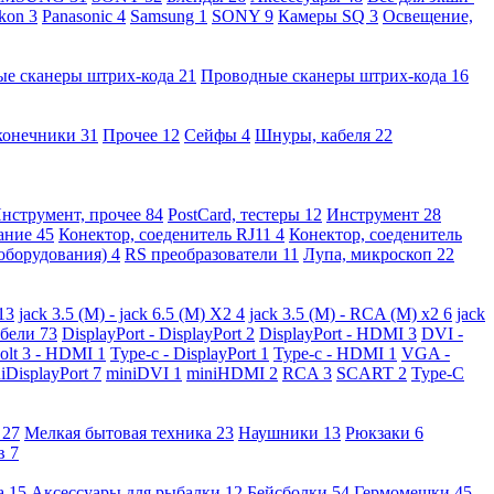
kon
3
Panasonic
4
Samsung
1
SONY
9
Камеры SQ
3
Освещение,
ые сканеры штрих-кода
21
Проводные сканеры штрих-кода
16
конечники
31
Прочее
12
Сейфы
4
Шнуры, кабеля
22
нструмент, прочее
84
PostCard, тестеры
12
Инструмент
28
вание
45
Конектор, соеденитель RJ11
4
Конектор, соеденитель
 оборудования)
4
RS преобразователи
11
Лупа, микроскоп
22
13
jack 3.5 (M) - jack 6.5 (M) X2
4
jack 3.5 (M) - RCA (M) x2
6
jack
абели
73
DisplayPort - DisplayPort
2
DisplayPort - HDMI
3
DVI -
olt 3 - HDMI
1
Type-c - DisplayPort
1
Type-c - HDMI
1
VGA -
iDisplayPort
7
miniDVI
1
miniHDMI
2
RCA
3
SCART
2
Type-C
е
27
Мелкая бытовая техника
23
Наушники
13
Рюкзаки
6
ов
7
а
15
Аксессуары для рыбалки
12
Бейсболки
54
Гермомешки
45