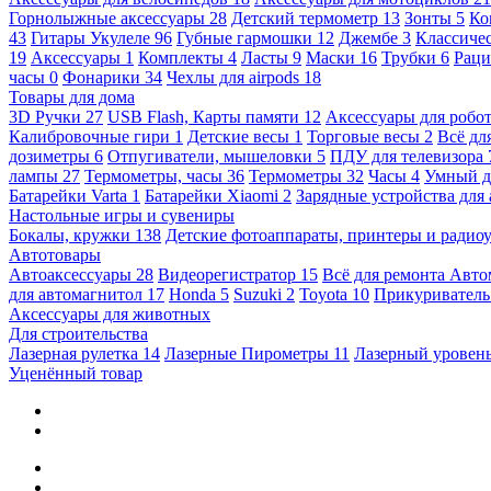
Горнолыжные аксессуары
28
Детский термометр
13
Зонты
5
Ко
43
Гитары Укулеле
96
Губные гармошки
12
Джембе
3
Классичес
19
Аксессуары
1
Комплекты
4
Ласты
9
Маски
16
Трубки
6
Раци
часы
0
Фонарики
34
Чехлы для airpods
18
Товары для дома
3D Ручки
27
USB Flash, Карты памяти
12
Аксессуары для робо
Калибровочные гири
1
Детские весы
1
Торговые весы
2
Всё дл
дозиметры
6
Отпугиватели, мышеловки
5
ПДУ для телевизора
лампы
27
Термометры, часы
36
Термометры
32
Часы
4
Умный 
Батарейки Varta
1
Батарейки Xiaomi
2
Зарядные устройства для
Настольные игры и сувениры
Бокалы, кружки
138
Детские фотоаппараты, принтеры и ради
Автотовары
Автоаксессуары
28
Видеорегистратор
15
Всё для ремонта Авт
для автомагнитол
17
Honda
5
Suzuki
2
Toyota
10
Прикуривател
Аксессуары для животных
Для строительства
Лазерная рулетка
14
Лазерные Пирометры
11
Лазерный уровен
Уценённый товар