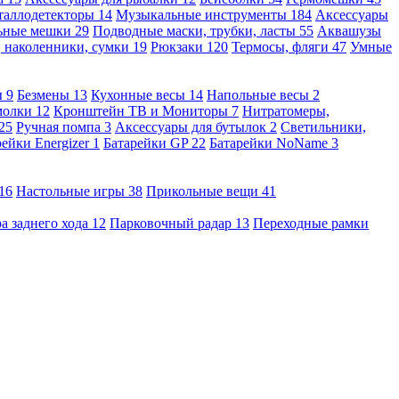
таллодетекторы
14
Музыкальные инструменты
184
Аксессуары
льные мешки
29
Подводные маски, трубки, ласты
55
Аквашузы
, наколенники, сумки
19
Рюкзаки
120
Термосы, фляги
47
Умные
ы
9
Безмены
13
Кухонные весы
14
Напольные весы
2
молки
12
Кронштейн ТВ и Мониторы
7
Нитратомеры,
25
Ручная помпа
3
Аксессуары для бутылок
2
Светильники,
рейки Energizer
1
Батарейки GP
22
Батарейки NoName
3
16
Настольные игры
38
Прикольные вещи
41
а заднего хода
12
Парковочный радар
13
Переходные рамки