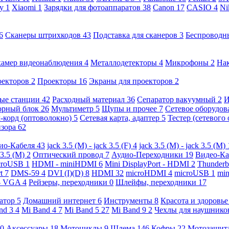
ny
1
Xiaomi
1
Зарядки для фотоаппаратов
38
Canon
17
CASIO
4
Ni
6
Сканеры штрихкодов
43
Подставка для сканеров
3
Беспроводн
камер видеонаблюдения
4
Металлодетекторы
4
Микрофоны
2
На
оекторов
2
Проекторы
16
Экраны для проекторов
2
ые станции
42
Расходный материал
36
Сепаратор вакуумный
2
И
орный блок
26
Мультиметр
5
Щупы и прочее
7
Сетевое оборудо
-корд (оптоволокно)
5
Сетевая карта, адаптер
5
Тестер (сетевого
изора
62
ио-Кабеля
43
jack 3.5 (M) - jack 3.5 (F)
4
jack 3.5 (M) - jack 3.5 (M)
 3.5 (M)
2
Оптический провод
7
Аудио-Переходники
19
Видео-К
croUSB
1
HDMI - miniHDMI
6
Mini DisplayPort - HDMI
2
Thunderb
rt
7
DMS-59
4
DVI (I)(D)
8
HDMI
32
microHDMI
4
microUSB
1
min
- VGA
4
Рейзеры, переходники
0
Шлейфы, переходники
17
ратор
5
Домашний интернет
6
Инструменты
8
Красота и здоровь
nd 3
4
Mi Band 4
7
Mi Band 5
27
Mi Band 9
2
Чехлы для наушник
0
Аксессуары
18
Мотоциклы
9
Шлема
146
Кофры
22
Мотозащит