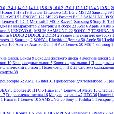
.3
0
13.4
1
14.0
3
14.1
1
15.6
18
16.0
2
17.0
1
17.3
17
18.4
3
19.5
1
2
4
Honor
1
HP
219
Huawei
13
Lenovo
131
LG
2
MSI
23
Samsung
39
HUAWEI
5
LENOVO
122
MSI
23
Packard Bell
5
SAMSUNG
98
S
6
Lenovo
41
LG
1
Microsoft
5
MSI
3
Razer
1
Samsung
8
Sony
10
Tos
ядка на квадракоптер
2
Матрицы в сборе
23
Acer
6
Apple
3
Asus
6
awei
3
LENOVO
61
MSI
26
SAMSUNG
22
SONY
17
TOSHIBA
19
амять
6
DDR3
2
DDR3L
2
DDR4
2
Разъем питания для ноутбука
enovo
11
Samsung
2
SONY
1
Шлейфы / Детали
50
Apple
50
Шлейф
буков
165
Acer
28
Asus
30
Dell
5
HP
28
Lenovo
50
MSI
4
Samsung
1
кие диски, Боксы
9
Бокс для жесткого диска
4
Жесткие диски
5
ыши
19
Беспроводные мыши
5
Коврики для мыши
1
Проводные
9
Оптический привод
1
Полезное для ПК
23
Система охлаждени
еокарты
38
роцессоры
52
AMD
16
Intel
31
Процессоры для телевизора
5
Тра
DEXP
3
Doogee
20
HTC
5
Huawei
34
Lenovo
14
Meizu
13
Oneplus
g
17
Гидрогелевая пленка
16
Модули, экраны
47
HTC
36
Huawei
1
l
1
Huawei
1
Lenovo
10
SAMSUNG
20
Sony
1
Toshiba
1
Тачскрин 
IFILM
11
Konica
1
Nikon
31
OLYMPUS
4
Panasonic
18
Pentax
2
S