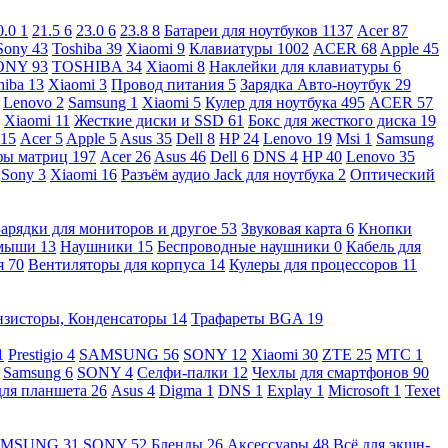
0.0
1
21.5
6
23.0
6
23.8
8
Батареи для ноутбуков
1137
Acer
87
Sony
43
Toshiba
39
Xiaomi
9
Клавиатуры
1002
ACER
68
Apple
45
ONY
93
TOSHIBA
34
Xiaomi
8
Наклейки для клавиатуры
6
hiba
13
Xiaomi
3
Провод питания
5
Зарядка Авто-ноутбук
29
Lenovo
2
Samsung
1
Xiaomi
5
Кулер для ноутбука
495
ACER
57
Xiaomi
11
Жесткие диски и SSD
61
Бокс для жесткого диска
19
115
Acer
5
Apple
5
Asus
35
Dell
8
HP
24
Lenovo
19
Msi
1
Samsung
ы матриц
197
Acer
26
Asus
46
Dell
6
DNS
4
HP
40
Lenovo
35
Sony
3
Xiaomi
16
Разъём аудио Jack для ноутбука
2
Оптический
Зарядки для мониторов и другое
53
Звуковая карта
6
Кнопки
 мыши
13
Наушники
15
Беспроводные наушники
0
Кабель для
я
70
Вентиляторы для корпуса
14
Кулеры для процессоров
11
нзисторы, Конденсаторы
14
Трафареты BGA
19
1
Prestigio
4
SAMSUNG
56
SONY
12
Xiaomi
30
ZTE
25
МТС
1
Samsung
6
SONY
4
Селфи-палки
12
Чехлы для смартфонов
90
для планшета
26
Asus
4
Digma
1
DNS
1
Explay
1
Microsoft
1
Texet
AMSUNG
31
SONY
52
Бленды
26
Аксессуары
48
Всё для экшн-