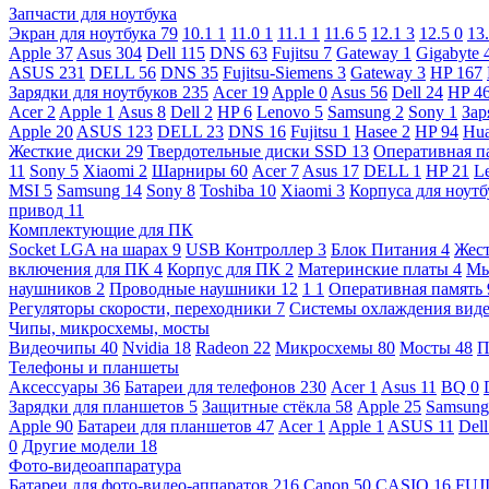
Запчасти для ноутбука
Экран для ноутбука
79
10.1
1
11.0
1
11.1
1
11.6
5
12.1
3
12.5
0
13
Apple
37
Asus
304
Dell
115
DNS
63
Fujitsu
7
Gateway
1
Gigabyte
ASUS
231
DELL
56
DNS
35
Fujitsu-Siemens
3
Gateway
3
HP
167
Зарядки для ноутбуков
235
Acer
19
Apple
0
Asus
56
Dell
24
HP
4
Acer
2
Apple
1
Asus
8
Dell
2
HP
6
Lenovo
5
Samsung
2
Sony
1
Зар
Apple
20
ASUS
123
DELL
23
DNS
16
Fujitsu
1
Hasee
2
HP
94
Hu
Жесткие диски
29
Твердотельные диски SSD
13
Оперативная п
11
Sony
5
Xiaomi
2
Шарниры
60
Acer
7
Asus
17
DELL
1
HP
21
L
MSI
5
Samsung
14
Sony
8
Toshiba
10
Xiaomi
3
Корпуса для ноут
привод
11
Комплектующие для ПК
Socket LGA на шарах
9
USB Контроллер
3
Блок Питания
4
Жест
включения для ПК
4
Корпус для ПК
2
Материнские платы
4
М
наушников
2
Проводные наушники
12
1
1
Оперативная память
Регуляторы скорости, переходники
7
Системы охлаждения вид
Чипы, микросхемы, мосты
Видеочипы
40
Nvidia
18
Radeon
22
Микросхемы
80
Мосты
48
П
Телефоны и планшеты
Аксессуары
36
Батареи для телефонов
230
Acer
1
Asus
11
BQ
0
Зарядки для планшетов
5
Защитные стёкла
58
Apple
25
Samsun
Apple
90
Батареи для планшетов
47
Acer
1
Apple
1
ASUS
11
Del
0
Другие модели
18
Фото-видеоаппаратура
Батареи для фото-видео-аппаратов
216
Canon
50
CASIO
16
FUJ