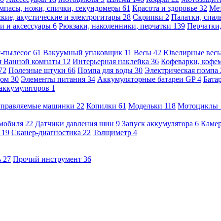
мпасы, ножи, спички, секундомеры
61
Красота и здоровье
32
Ме
кие, акустические и электрогитары
28
Скрипки
2
Палатки, спа
и и аксессуары
6
Рюкзаки, наколенники, перчатки
139
Перчатки
т-пылесос
61
Вакуумный упаковщик
11
Весы
42
Ювелирные вес
я Ванной комнаты
12
Интерьерная наклейка
36
Кофеварки, кофе
72
Полезные штуки
66
Помпа для воды
30
Электрическая помпа
дом
30
Элементы питания
34
Аккумуляторные батареи GP
4
Бата
 аккумуляторов
1
оуправляемые машинки
22
Копилки
61
Модельки
118
Мотоциклы
омобиля
22
Датчики давления шин
9
Запуск аккумулятора
6
Камер
ь
19
Сканер-диагностика
22
Толщиметр
4
ь
27
Прочий инструмент
36