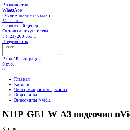
Владивосток
WhatsApp
Отслеживание посылки
Магазины
Сервисный центр
Оптовым покупателям
8 (423) 208-555-1
Владивосток
Вход
/
Регистрация
0 руб.
0
Главная
Каталог
Чипы, микросхемы, мосты
Видеочипы
Видеочипы Nvidia
N11P-GE1-W-A3 видеочип nVi
Каталог