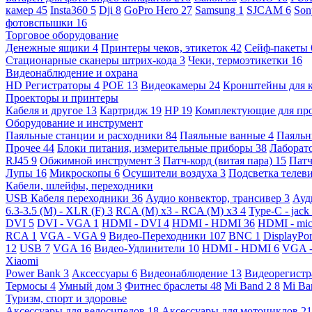
камер
45
Insta360
5
Dji
8
GoPro Hero
27
Samsung
1
SJCAM
6
So
фотовспышки
16
Торговое оборудование
Денежные ящики
4
Принтеры чеков, этикеток
42
Сейф-пакеты
Стационарные сканеры штрих-кода
3
Чеки, термоэтикетки
16
Видеонаблюдение и охрана
HD Регистраторы
4
POE
13
Видеокамеры
24
Кронштейны для 
Проекторы и принтеры
Кабеля и другое
13
Картридж
19
HP
19
Комплектующие для пр
Оборудование и инструмент
Паяльные станции и расходники
84
Паяльные ванные
4
Паяльн
Прочее
44
Блоки питания, измерительные приборы
38
Лаборат
RJ45
9
Обжимной инструмент
3
Патч-корд (витая пара)
15
Патч
Лупы
16
Микроскопы
6
Осушители воздуха
3
Подсветка телев
Кабели, шлейфы, переходники
USB Кабеля переходники
36
Аудио конвектор, трансивер
3
Ауд
6.3-3.5 (M) - XLR (F)
3
RCA (M) x3 - RCA (M) x3
4
Type-C - jack
DVI
5
DVI - VGA
1
HDMI - DVI
4
HDMI - HDMI
36
HDMI - mi
RCA
1
VGA - VGA
9
Видео-Переходники
107
BNC
1
DisplayPo
12
USB
7
VGA
16
Видео-Удлинители
10
HDMI - HDMI
6
VGA 
Xiaomi
Power Bank
3
Аксессуары
6
Видеонаблюдение
13
Видеорегист
Термосы
4
Умный дом
3
Фитнес браслеты
48
Mi Band 2
8
Mi Ba
Туризм, спорт и здоровье
Аксессуары для велосипедов
18
Аксессуары для мотоциклов
21