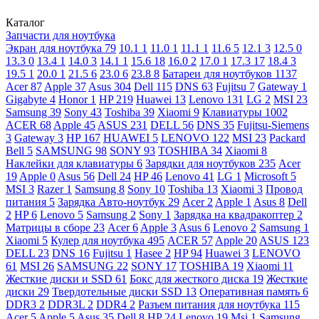
Каталог
Запчасти для ноутбука
Экран для ноутбука
79
10.1
1
11.0
1
11.1
1
11.6
5
12.1
3
12.5
0
13.3
0
13.4
1
14.0
3
14.1
1
15.6
18
16.0
2
17.0
1
17.3
17
18.4
3
19.5
1
20.0
1
21.5
6
23.0
6
23.8
8
Батареи для ноутбуков
1137
Acer
87
Apple
37
Asus
304
Dell
115
DNS
63
Fujitsu
7
Gateway
1
Gigabyte
4
Honor
1
HP
219
Huawei
13
Lenovo
131
LG
2
MSI
23
Samsung
39
Sony
43
Toshiba
39
Xiaomi
9
Клавиатуры
1002
ACER
68
Apple
45
ASUS
231
DELL
56
DNS
35
Fujitsu-Siemens
3
Gateway
3
HP
167
HUAWEI
5
LENOVO
122
MSI
23
Packard
Bell
5
SAMSUNG
98
SONY
93
TOSHIBA
34
Xiaomi
8
Наклейки для клавиатуры
6
Зарядки для ноутбуков
235
Acer
19
Apple
0
Asus
56
Dell
24
HP
46
Lenovo
41
LG
1
Microsoft
5
MSI
3
Razer
1
Samsung
8
Sony
10
Toshiba
13
Xiaomi
3
Провод
питания
5
Зарядка Авто-ноутбук
29
Acer
2
Apple
1
Asus
8
Dell
2
HP
6
Lenovo
5
Samsung
2
Sony
1
Зарядка на квадракоптер
2
Матрицы в сборе
23
Acer
6
Apple
3
Asus
6
Lenovo
2
Samsung
1
Xiaomi
5
Кулер для ноутбука
495
ACER
57
Apple
20
ASUS
123
DELL
23
DNS
16
Fujitsu
1
Hasee
2
HP
94
Huawei
3
LENOVO
61
MSI
26
SAMSUNG
22
SONY
17
TOSHIBA
19
Xiaomi
11
Жесткие диски и SSD
61
Бокс для жесткого диска
19
Жесткие
диски
29
Твердотельные диски SSD
13
Оперативная память
6
DDR3
2
DDR3L
2
DDR4
2
Разъем питания для ноутбука
115
Acer
5
Apple
5
Asus
35
Dell
8
HP
24
Lenovo
19
Msi
1
Samsung