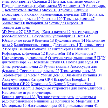
электрогитары
28
Скрипки
2
Палатки, спальные мешки
29
Подводные маски, трубки, ласты
55
Аквашузы
19
Аксессуары
1
Комплекты
4
Ласты
9
Маски
16
Трубки
6
Рации и
аксессуары
6
Рюкзаки, наколенники, перчатки
139
Перчатки,
наколенники, сумки
19
Рюкзаки
120
Термосы, фляги
47
Умные часы
0
Фонарики
34
Чехлы для airpods
18
Товары для дома
3D Ручки
27
USB Flash, Карты памяти
12
Аксессуары для
робот-пылесос
61
Вакуумный упаковщик
11
Весы
42
Ювелирные весы
9
Безмены
13
Кухонные весы
14
Напольные
весы
2
Калибровочные гири
1
Детские весы
1
Торговые весы
2
Всё для Ванной комнаты
12
Интерьерная наклейка
36
Кофеварки, кофемолки
12
Кронштейн ТВ и Мониторы
7
Нитратомеры, дозиметры
6
Отпугиватели, мышеловки
5
ПДУ
для телевизора
72
Полезные штуки
66
Помпа для воды
30
Электрическая помпа
25
Ручная помпа
3
Аксессуары для
бутылок
2
Светильники, лампы
27
Термометры, часы
36
Термометры
32
Часы
4
Умный дом
30
Элементы питания
34
Аккумуляторные батареи GP
4
Батарейки Energizer
1
Батарейки GP
22
Батарейки NoName
3
Батарейки Varta
1
Батарейки Xiaomi
2
Зарядные устройства для аккумуляторов
1
Настольные игры и сувениры
Бокалы, кружки
138
Детские фотоаппараты, принтеры и
радиоуправляемые машинки
22
Копилки
61
Модельки
118
Мотоциклы
16
Настольные игры
38
Прикольные вещи
41