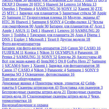
DEXP
3
Doogee
20
HTC
5
Huawei
34
Lenovo
14
Meizu
13
Oneplus
1
Prestigio
4
SAMSUNG
56
SONY
12
Xiaomi
30
ZTE
25
МТС
1
Зарядки для планшетов
5
Защитные стёкла
58
Apple
25
Samsung
17
Гидрогелевая пленка
16
Модули, экраны
47
HTC
36
Huawei
1
Samsung
6
SONY
4
Селфи-палки
12
Чехлы
для смартфонов
90
Apple
90
Батареи для планшетов
47
Acer
1
Apple
1
ASUS
11
Dell
1
Huawei
1
Lenovo
10
SAMSUNG
20
Sony
1
Toshiba
1
Тачскрин для планшета
26
Asus
4
Digma
1
DNS
1
Explay
1
Microsoft
1
Texet
0
Другие модели
18
Фото-видеоаппаратура
Батареи для фото-видео-аппаратов
216
Canon
50
CASIO
16
FUJIFILM
11
Konica
1
Nikon
31
OLYMPUS
4
Panasonic
18
Pentax
2
SAMSUNG
31
SONY
52
Бленды
26
Аксессуары
48
Всё для экшн-камер
45
Insta360
5
Dji
8
GoPro Hero
27
Samsung
1
SJCAM
6
Sony
1
Xiaomi
1
Зарядки для фотоаппаратов
38
Canon
17
CASIO
4
Nikon
3
Panasonic
4
Samsung
1
SONY
9
Камеры SQ
3
Освещение, фотовспышки
16
Торговое оборудование
Денежные ящики
4
Принтеры чеков, этикеток
42
Сейф-
пакеты
6
Сканеры штрихкодов
43
Подставка для сканеров
3
Беспроводные сканеры штрих-кода
21
Проводные сканеры
штрих-кода
16
Стационарные сканеры штрих-кода
3
Чеки,
термоэтикетки
16
Видеонаблюдение и охрана