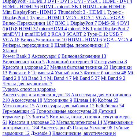
DisplayPort - HDMI
3
DVI - DVI
5
DVI - VGA
1
HDMI - DVI
4
HDMI - HDMI
36
HDMI - microUSB
1
HDMI - miniHDMI
6
Mini DisplayPort - HDMI
2
Thunderbolt 3 - HDMI
1
Type-c -
DisplayPort
1
Type-c - HDMI
1
VGA - RCA
1
VGA - VGA
9
Видео-Переходники
107
BNC
1
DisplayPort
7
DMS-59
4
DVI
(I)(D)
8
HDMI
32
microHDMI
4
microUSB
1
miniDisplayPort
7
miniDVI
1
miniHDMI
2
RCA
3
SCART
2
Type-C
12
USB
7
VGA
16
Видео-Удлинители
10
HDMI - HDMI
6
VGA - VGA
4
Рейзеры, переходники
0
Шлейфы, переходники
17
Xiaomi
Power Bank
3
Аксессуары
6
Видеонаблюдение
13
Видеорегистратор
5
Домашний интернет
6
Инструменты
8
Красота и здоровье
27
Мелкая бытовая техника
23
Наушники
13
Рюкзаки
6
Термосы
4
Умный дом
3
Фитнес браслеты
48
Mi
Band 2
8
Mi Band 3
4
Mi Band 4
7
Mi Band 5
27
Mi Band 9
2
Чехлы для наушников
7
Туризм, спорт и здоровье
Аксессуары для велосипедов
18
Аксессуары для мотоциклов
210
Аксессуары
18
Мотоциклы
9
Шлема
146
Кофры
22
Мотозащита
15
Аксессуары для рыбалки
12
Бейсболки
54
Гермомешки
45
Горнолыжные аксессуары
28
Детский
термометр
13
Зонты
5
Компасы, ножи, спички, секундомеры
61
Красота и здоровье
32
Металлодетекторы
14
Музыкальные
инструменты
184
Аксессуары
43
Гитары Укулеле
96
Губные
гармошки
12
Джембе
3
Классические, акустические и