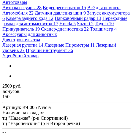
Автотовары
Автоаксессуары
28
Видеорегистратор
15
Всё для ремонта
Автомобиля
22
Датчики давления шин
9
Запуск аккумулятора
6
Камера заднего хода
12
Парковочный радар
13
Переходные
рамки для автомагнитол
17
Honda
5
Suzuki
2
Toyota
10
Прикуриватель
19
Сканер-диагностика
22
Толщиметр
4
Аксессуары для животных
Для строительства
Лазерная рулетка
14
Лазерные Пирометры
11
Лазерный
уровень
27
Прочий инструмент
36
Уценённый товар
2500 руб.
Бонусов:
150
Артикул:
ВЧ-005 Nvidia
Наличие на складах:
тц "Надежда" (р-н Спортивной)
тц "Европейский" (р-н Второй речки)