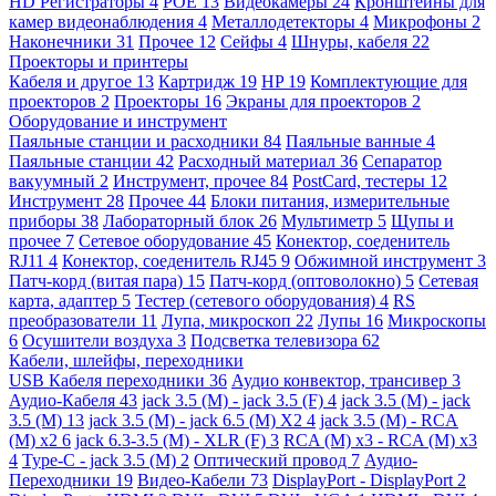
HD Регистраторы
4
POE
13
Видеокамеры
24
Кронштейны для
камер видеонаблюдения
4
Металлодетекторы
4
Микрофоны
2
Наконечники
31
Прочее
12
Сейфы
4
Шнуры, кабеля
22
Проекторы и принтеры
Кабеля и другое
13
Картридж
19
HP
19
Комплектующие для
проекторов
2
Проекторы
16
Экраны для проекторов
2
Оборудование и инструмент
Паяльные станции и расходники
84
Паяльные ванные
4
Паяльные станции
42
Расходный материал
36
Сепаратор
вакуумный
2
Инструмент, прочее
84
PostCard, тестеры
12
Инструмент
28
Прочее
44
Блоки питания, измерительные
приборы
38
Лабораторный блок
26
Мультиметр
5
Щупы и
прочее
7
Сетевое оборудование
45
Конектор, соеденитель
RJ11
4
Конектор, соеденитель RJ45
9
Обжимной инструмент
3
Патч-корд (витая пара)
15
Патч-корд (оптоволокно)
5
Сетевая
карта, адаптер
5
Тестер (сетевого оборудования)
4
RS
преобразователи
11
Лупа, микроскоп
22
Лупы
16
Микроскопы
6
Осушители воздуха
3
Подсветка телевизора
62
Кабели, шлейфы, переходники
USB Кабеля переходники
36
Аудио конвектор, трансивер
3
Аудио-Кабеля
43
jack 3.5 (M) - jack 3.5 (F)
4
jack 3.5 (M) - jack
3.5 (M)
13
jack 3.5 (M) - jack 6.5 (M) X2
4
jack 3.5 (M) - RCA
(M) x2
6
jack 6.3-3.5 (M) - XLR (F)
3
RCA (M) x3 - RCA (M) x3
4
Type-C - jack 3.5 (M)
2
Оптический провод
7
Аудио-
Переходники
19
Видео-Кабели
73
DisplayPort - DisplayPort
2