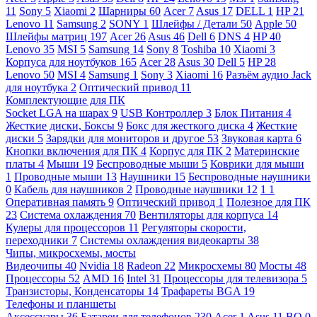
11
Sony
5
Xiaomi
2
Шарниры
60
Acer
7
Asus
17
DELL
1
HP
21
Lenovo
11
Samsung
2
SONY
1
Шлейфы / Детали
50
Apple
50
Шлейфы матриц
197
Acer
26
Asus
46
Dell
6
DNS
4
HP
40
Lenovo
35
MSI
5
Samsung
14
Sony
8
Toshiba
10
Xiaomi
3
Корпуса для ноутбуков
165
Acer
28
Asus
30
Dell
5
HP
28
Lenovo
50
MSI
4
Samsung
1
Sony
3
Xiaomi
16
Разъём аудио Jack
для ноутбука
2
Оптический привод
11
Комплектующие для ПК
Socket LGA на шарах
9
USB Контроллер
3
Блок Питания
4
Жесткие диски, Боксы
9
Бокс для жесткого диска
4
Жесткие
диски
5
Зарядки для мониторов и другое
53
Звуковая карта
6
Кнопки включения для ПК
4
Корпус для ПК
2
Материнские
платы
4
Мыши
19
Беспроводные мыши
5
Коврики для мыши
1
Проводные мыши
13
Наушники
15
Беспроводные наушники
0
Кабель для наушников
2
Проводные наушники
12
1
1
Оперативная память
9
Оптический привод
1
Полезное для ПК
23
Система охлаждения
70
Вентиляторы для корпуса
14
Кулеры для процессоров
11
Регуляторы скорости,
переходники
7
Системы охлаждения видеокарты
38
Чипы, микросхемы, мосты
Видеочипы
40
Nvidia
18
Radeon
22
Микросхемы
80
Мосты
48
Процессоры
52
AMD
16
Intel
31
Процессоры для телевизора
5
Транзисторы, Конденсаторы
14
Трафареты BGA
19
Телефоны и планшеты
Аксессуары
36
Батареи для телефонов
230
Acer
1
Asus
11
BQ
0