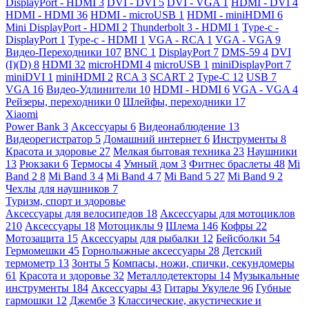
DisplayPort - HDMI
3
DVI - DVI
5
DVI - VGA
1
HDMI - DVI
4
HDMI - HDMI
36
HDMI - microUSB
1
HDMI - miniHDMI
6
Mini DisplayPort - HDMI
2
Thunderbolt 3 - HDMI
1
Type-c -
DisplayPort
1
Type-c - HDMI
1
VGA - RCA
1
VGA - VGA
9
Видео-Переходники
107
BNC
1
DisplayPort
7
DMS-59
4
DVI
(I)(D)
8
HDMI
32
microHDMI
4
microUSB
1
miniDisplayPort
7
miniDVI
1
miniHDMI
2
RCA
3
SCART
2
Type-C
12
USB
7
VGA
16
Видео-Удлинители
10
HDMI - HDMI
6
VGA - VGA
4
Рейзеры, переходники
0
Шлейфы, переходники
17
Xiaomi
Power Bank
3
Аксессуары
6
Видеонаблюдение
13
Видеорегистратор
5
Домашний интернет
6
Инструменты
8
Красота и здоровье
27
Мелкая бытовая техника
23
Наушники
13
Рюкзаки
6
Термосы
4
Умный дом
3
Фитнес браслеты
48
Mi
Band 2
8
Mi Band 3
4
Mi Band 4
7
Mi Band 5
27
Mi Band 9
2
Чехлы для наушников
7
Туризм, спорт и здоровье
Аксессуары для велосипедов
18
Аксессуары для мотоциклов
210
Аксессуары
18
Мотоциклы
9
Шлема
146
Кофры
22
Мотозащита
15
Аксессуары для рыбалки
12
Бейсболки
54
Гермомешки
45
Горнолыжные аксессуары
28
Детский
термометр
13
Зонты
5
Компасы, ножи, спички, секундомеры
61
Красота и здоровье
32
Металлодетекторы
14
Музыкальные
инструменты
184
Аксессуары
43
Гитары Укулеле
96
Губные
гармошки
12
Джембе
3
Классические, акустические и