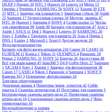
DEXP
3
Doogee
20
HTC
5
Huawei
34
Lenovo
14
Meizu
13
Oneplus
1
Prestigio
4
SAMSUNG
56
SONY
12
Xiaomi
30
ZTE
25
МТС
1
Зарядки для планшетов
5
Защитные стёкла
58
Apple
25
Samsung
17
Гидрогелевая пленка
16
Модули, экраны
47
HTC
36
Huawei
1
Samsung
6
SONY
4
Селфи-палки
12
Чехлы
для смартфонов
90
Apple
90
Батареи для планшетов
47
Acer
1
Apple
1
ASUS
11
Dell
1
Huawei
1
Lenovo
10
SAMSUNG
20
Sony
1
Toshiba
1
Тачскрин для планшета
26
Asus
4
Digma
1
DNS
1
Explay
1
Microsoft
1
Texet
0
Другие модели
18
Фото-видеоаппаратура
Батареи для фото-видео-аппаратов
216
Canon
50
CASIO
16
FUJIFILM
11
Konica
1
Nikon
31
OLYMPUS
4
Panasonic
18
Pentax
2
SAMSUNG
31
SONY
52
Бленды
26
Аксессуары
48
Всё для экшн-камер
45
Insta360
5
Dji
8
GoPro Hero
27
Samsung
1
SJCAM
6
Sony
1
Xiaomi
1
Зарядки для фотоаппаратов
38
Canon
17
CASIO
4
Nikon
3
Panasonic
4
Samsung
1
SONY
9
Камеры SQ
3
Освещение, фотовспышки
16
Торговое оборудование
Денежные ящики
4
Принтеры чеков, этикеток
42
Сейф-
пакеты
6
Сканеры штрихкодов
43
Подставка для сканеров
3
Беспроводные сканеры штрих-кода
21
Проводные сканеры
штрих-кода
16
Стационарные сканеры штрих-кода
3
Чеки,
термоэтикетки
16
Видеонаблюдение и охрана