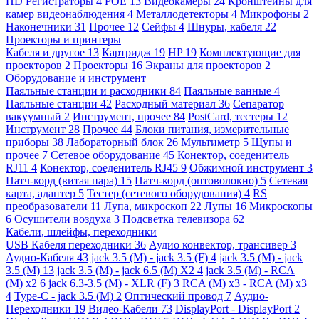
HD Регистраторы
4
POE
13
Видеокамеры
24
Кронштейны для
камер видеонаблюдения
4
Металлодетекторы
4
Микрофоны
2
Наконечники
31
Прочее
12
Сейфы
4
Шнуры, кабеля
22
Проекторы и принтеры
Кабеля и другое
13
Картридж
19
HP
19
Комплектующие для
проекторов
2
Проекторы
16
Экраны для проекторов
2
Оборудование и инструмент
Паяльные станции и расходники
84
Паяльные ванные
4
Паяльные станции
42
Расходный материал
36
Сепаратор
вакуумный
2
Инструмент, прочее
84
PostCard, тестеры
12
Инструмент
28
Прочее
44
Блоки питания, измерительные
приборы
38
Лабораторный блок
26
Мультиметр
5
Щупы и
прочее
7
Сетевое оборудование
45
Конектор, соеденитель
RJ11
4
Конектор, соеденитель RJ45
9
Обжимной инструмент
3
Патч-корд (витая пара)
15
Патч-корд (оптоволокно)
5
Сетевая
карта, адаптер
5
Тестер (сетевого оборудования)
4
RS
преобразователи
11
Лупа, микроскоп
22
Лупы
16
Микроскопы
6
Осушители воздуха
3
Подсветка телевизора
62
Кабели, шлейфы, переходники
USB Кабеля переходники
36
Аудио конвектор, трансивер
3
Аудио-Кабеля
43
jack 3.5 (M) - jack 3.5 (F)
4
jack 3.5 (M) - jack
3.5 (M)
13
jack 3.5 (M) - jack 6.5 (M) X2
4
jack 3.5 (M) - RCA
(M) x2
6
jack 6.3-3.5 (M) - XLR (F)
3
RCA (M) x3 - RCA (M) x3
4
Type-C - jack 3.5 (M)
2
Оптический провод
7
Аудио-
Переходники
19
Видео-Кабели
73
DisplayPort - DisplayPort
2