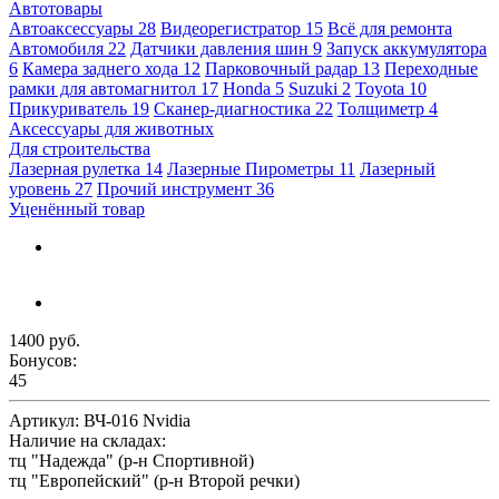
Автотовары
Автоаксессуары
28
Видеорегистратор
15
Всё для ремонта
Автомобиля
22
Датчики давления шин
9
Запуск аккумулятора
6
Камера заднего хода
12
Парковочный радар
13
Переходные
рамки для автомагнитол
17
Honda
5
Suzuki
2
Toyota
10
Прикуриватель
19
Сканер-диагностика
22
Толщиметр
4
Аксессуары для животных
Для строительства
Лазерная рулетка
14
Лазерные Пирометры
11
Лазерный
уровень
27
Прочий инструмент
36
Уценённый товар
1400 руб.
Бонусов:
45
Артикул:
ВЧ-016 Nvidia
Наличие на складах:
тц "Надежда" (р-н Спортивной)
тц "Европейский" (р-н Второй речки)