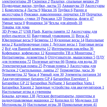
электрогитары
28
Скрипки
2
Палатки, спальные мешки
29
Подводные маски, трубки, ласты
55
Аквашузы
19
Аксессуары
1
Комплекты
4
Ласты
9
Маски
16
Трубки
6
Рации и
аксессуары
6
Рюкзаки, наколенники, перчатки
139
Перчатки,
наколенники, сумки
19
Рюкзаки
120
Термосы, фляги
47
Умные часы
0
Фонарики
34
Чехлы для airpods
18
Товары для дома
3D Ручки
27
USB Flash, Карты памяти
12
Аксессуары для
робот-пылесос
61
Вакуумный упаковщик
11
Весы
42
Ювелирные весы
9
Безмены
13
Кухонные весы
14
Напольные
весы
2
Калибровочные гири
1
Детские весы
1
Торговые весы
2
Всё для Ванной комнаты
12
Интерьерная наклейка
36
Кофеварки, кофемолки
12
Кронштейн ТВ и Мониторы
7
Нитратомеры, дозиметры
6
Отпугиватели, мышеловки
5
ПДУ
для телевизора
72
Полезные штуки
66
Помпа для воды
30
Электрическая помпа
25
Ручная помпа
3
Аксессуары для
бутылок
2
Светильники, лампы
27
Термометры, часы
36
Термометры
32
Часы
4
Умный дом
30
Элементы питания
34
Аккумуляторные батареи GP
4
Батарейки Energizer
1
Батарейки GP
22
Батарейки NoName
3
Батарейки Varta
1
Батарейки Xiaomi
2
Зарядные устройства для аккумуляторов
1
Настольные игры и сувениры
Бокалы, кружки
138
Детские фотоаппараты, принтеры и
радиоуправляемые машинки
22
Копилки
61
Модельки
118
Мотоциклы
16
Настольные игры
38
Прикольные вещи
41