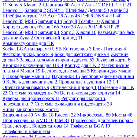
11
Sony
5
Xiaomi
2
Шарниры
60
Acer
7
Asus
17
DELL
1
HP
21
Lenovo
11
Samsung
2
SONY
1
Шлейфы / Детали
50
Apple
50
Шлейфы матриц
197
Acer
26
Asus
46
Dell
6
DNS
4
HP
40
Lenovo
35
MSI
5
Samsung
14
Sony
8
Toshiba
10
Xiaomi
3
Корпуса для ноутбуков
165
Acer
28
Asus
30
Dell
5
HP
28
Lenovo
50
MSI
4
Samsung
1
Sony
3
Xiaomi
16
Разъём аудио Jack
для ноутбука
2
Оптический привод
11
Комплектующие для ПК
Socket LGA на шарах
9
USB Контроллер
3
Блок Питания
4
Жесткие диски, Боксы
9
Бокс для жесткого диска
4
Жесткие
диски
5
Зарядки для мониторов и другое
53
Звуковая карта
6
Кнопки включения для ПК
4
Корпус для ПК
2
Материнские
платы
4
Мыши
19
Беспроводные мыши
5
Коврики для мыши
1
Проводные мыши
13
Наушники
15
Беспроводные наушники
0
Кабель для наушников
2
Проводные наушники
12
1
1
Оперативная память
9
Оптический привод
1
Полезное для ПК
23
Система охлаждения
70
Вентиляторы для корпуса
14
Кулеры для процессоров
11
Регуляторы скорости,
переходники
7
Системы охлаждения видеокарты
38
Чипы, микросхемы, мосты
Видеочипы
40
Nvidia
18
Radeon
22
Микросхемы
80
Мосты
48
Процессоры
52
AMD
16
Intel
31
Процессоры для телевизора
5
Транзисторы, Конденсаторы
14
Трафареты BGA
19
Телефоны и планшеты
Аксессуары
36
Батареи для телефонов
230
Acer
1
Asus
11
BQ
0