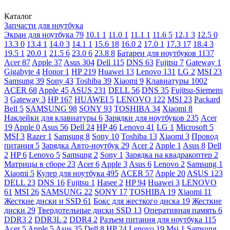
Каталог
Запчасти для ноутбука
Экран для ноутбука
79
10.1
1
11.0
1
11.1
1
11.6
5
12.1
3
12.5
0
13.3
0
13.4
1
14.0
3
14.1
1
15.6
18
16.0
2
17.0
1
17.3
17
18.4
3
19.5
1
20.0
1
21.5
6
23.0
6
23.8
8
Батареи для ноутбуков
1137
Acer
87
Apple
37
Asus
304
Dell
115
DNS
63
Fujitsu
7
Gateway
1
Gigabyte
4
Honor
1
HP
219
Huawei
13
Lenovo
131
LG
2
MSI
23
Samsung
39
Sony
43
Toshiba
39
Xiaomi
9
Клавиатуры
1002
ACER
68
Apple
45
ASUS
231
DELL
56
DNS
35
Fujitsu-Siemens
3
Gateway
3
HP
167
HUAWEI
5
LENOVO
122
MSI
23
Packard
Bell
5
SAMSUNG
98
SONY
93
TOSHIBA
34
Xiaomi
8
Наклейки для клавиатуры
6
Зарядки для ноутбуков
235
Acer
19
Apple
0
Asus
56
Dell
24
HP
46
Lenovo
41
LG
1
Microsoft
5
MSI
3
Razer
1
Samsung
8
Sony
10
Toshiba
13
Xiaomi
3
Провод
питания
5
Зарядка Авто-ноутбук
29
Acer
2
Apple
1
Asus
8
Dell
2
HP
6
Lenovo
5
Samsung
2
Sony
1
Зарядка на квадракоптер
2
Матрицы в сборе
23
Acer
6
Apple
3
Asus
6
Lenovo
2
Samsung
1
Xiaomi
5
Кулер для ноутбука
495
ACER
57
Apple
20
ASUS
123
DELL
23
DNS
16
Fujitsu
1
Hasee
2
HP
94
Huawei
3
LENOVO
61
MSI
26
SAMSUNG
22
SONY
17
TOSHIBA
19
Xiaomi
11
Жесткие диски и SSD
61
Бокс для жесткого диска
19
Жесткие
диски
29
Твердотельные диски SSD
13
Оперативная память
6
DDR3
2
DDR3L
2
DDR4
2
Разъем питания для ноутбука
115
Acer
5
Apple
5
Asus
35
Dell
8
HP
24
Lenovo
19
Msi
1
Samsung