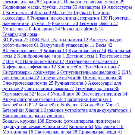
электрогитары
28
Скрипки
2
Палатки, спальные мешки
29
Подводные маски, трубки, ласты
55
Аквашузы
19
Аксессуары
1
Комплекты
4
Ласты
9
Маски
16
Трубки
6
Рации и
аксессуары
6
Рюкзаки, наколенники, перчатки
139
Перчатки,
наколенники, сумки
19
Рюкзаки
120
Термосы, фляги
47
Умные часы
0
Фонарики
34
Чехлы для airpods
18
Товары для дома
3D Ручки
27
USB Flash, Карты памяти
12
Аксессуары для
робот-пылесос
61
Вакуумный упаковщик
11
Весы
42
Ювелирные весы
9
Безмены
13
Кухонные весы
14
Напольные
весы
2
Калибровочные гири
1
Детские весы
1
Торговые весы
2
Всё для Ванной комнаты
12
Интерьерная наклейка
36
Кофеварки, кофемолки
12
Кронштейн ТВ и Мониторы
7
Нитратомеры, дозиметры
6
Отпугиватели, мышеловки
5
ПДУ
для телевизора
72
Полезные штуки
66
Помпа для воды
30
Электрическая помпа
25
Ручная помпа
3
Аксессуары для
бутылок
2
Светильники, лампы
27
Термометры, часы
36
Термометры
32
Часы
4
Умный дом
30
Элементы питания
34
Аккумуляторные батареи GP
4
Батарейки Energizer
1
Батарейки GP
22
Батарейки NoName
3
Батарейки Varta
1
Батарейки Xiaomi
2
Зарядные устройства для аккумуляторов
1
Настольные игры и сувениры
Бокалы, кружки
138
Детские фотоаппараты, принтеры и
радиоуправляемые машинки
22
Копилки
61
Модельки
118
Мотоциклы
16
Настольные игры
38
Прикольные вещи
41