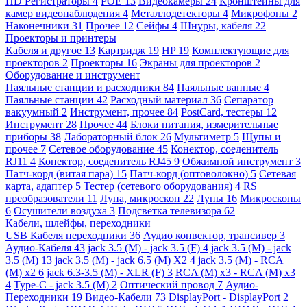
HD Регистраторы
4
POE
13
Видеокамеры
24
Кронштейны для
камер видеонаблюдения
4
Металлодетекторы
4
Микрофоны
2
Наконечники
31
Прочее
12
Сейфы
4
Шнуры, кабеля
22
Проекторы и принтеры
Кабеля и другое
13
Картридж
19
HP
19
Комплектующие для
проекторов
2
Проекторы
16
Экраны для проекторов
2
Оборудование и инструмент
Паяльные станции и расходники
84
Паяльные ванные
4
Паяльные станции
42
Расходный материал
36
Сепаратор
вакуумный
2
Инструмент, прочее
84
PostCard, тестеры
12
Инструмент
28
Прочее
44
Блоки питания, измерительные
приборы
38
Лабораторный блок
26
Мультиметр
5
Щупы и
прочее
7
Сетевое оборудование
45
Конектор, соеденитель
RJ11
4
Конектор, соеденитель RJ45
9
Обжимной инструмент
3
Патч-корд (витая пара)
15
Патч-корд (оптоволокно)
5
Сетевая
карта, адаптер
5
Тестер (сетевого оборудования)
4
RS
преобразователи
11
Лупа, микроскоп
22
Лупы
16
Микроскопы
6
Осушители воздуха
3
Подсветка телевизора
62
Кабели, шлейфы, переходники
USB Кабеля переходники
36
Аудио конвектор, трансивер
3
Аудио-Кабеля
43
jack 3.5 (M) - jack 3.5 (F)
4
jack 3.5 (M) - jack
3.5 (M)
13
jack 3.5 (M) - jack 6.5 (M) X2
4
jack 3.5 (M) - RCA
(M) x2
6
jack 6.3-3.5 (M) - XLR (F)
3
RCA (M) x3 - RCA (M) x3
4
Type-C - jack 3.5 (M)
2
Оптический провод
7
Аудио-
Переходники
19
Видео-Кабели
73
DisplayPort - DisplayPort
2