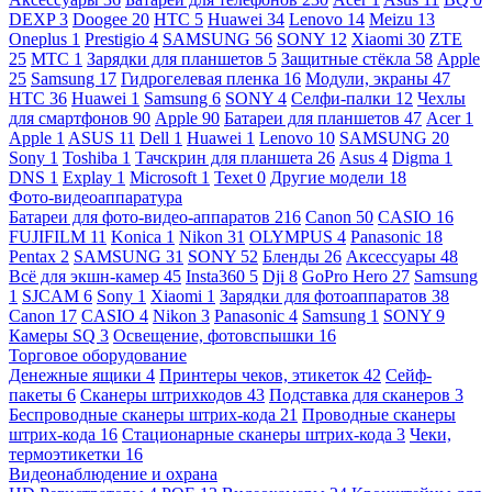
DEXP
3
Doogee
20
HTC
5
Huawei
34
Lenovo
14
Meizu
13
Oneplus
1
Prestigio
4
SAMSUNG
56
SONY
12
Xiaomi
30
ZTE
25
МТС
1
Зарядки для планшетов
5
Защитные стёкла
58
Apple
25
Samsung
17
Гидрогелевая пленка
16
Модули, экраны
47
HTC
36
Huawei
1
Samsung
6
SONY
4
Селфи-палки
12
Чехлы
для смартфонов
90
Apple
90
Батареи для планшетов
47
Acer
1
Apple
1
ASUS
11
Dell
1
Huawei
1
Lenovo
10
SAMSUNG
20
Sony
1
Toshiba
1
Тачскрин для планшета
26
Asus
4
Digma
1
DNS
1
Explay
1
Microsoft
1
Texet
0
Другие модели
18
Фото-видеоаппаратура
Батареи для фото-видео-аппаратов
216
Canon
50
CASIO
16
FUJIFILM
11
Konica
1
Nikon
31
OLYMPUS
4
Panasonic
18
Pentax
2
SAMSUNG
31
SONY
52
Бленды
26
Аксессуары
48
Всё для экшн-камер
45
Insta360
5
Dji
8
GoPro Hero
27
Samsung
1
SJCAM
6
Sony
1
Xiaomi
1
Зарядки для фотоаппаратов
38
Canon
17
CASIO
4
Nikon
3
Panasonic
4
Samsung
1
SONY
9
Камеры SQ
3
Освещение, фотовспышки
16
Торговое оборудование
Денежные ящики
4
Принтеры чеков, этикеток
42
Сейф-
пакеты
6
Сканеры штрихкодов
43
Подставка для сканеров
3
Беспроводные сканеры штрих-кода
21
Проводные сканеры
штрих-кода
16
Стационарные сканеры штрих-кода
3
Чеки,
термоэтикетки
16
Видеонаблюдение и охрана