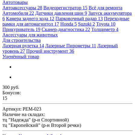
Автотовары
Автоаксессуары
28
Видеорегистратор
15
Всё для ремонта
Автомобиля
22
Датчики давления шин
9
Запуск аккумулятора
6
Камера заднего хода
12
Парковочный радар
13
Переходные
рамки для автомагнитол
17
Honda
5
Suzuki
2
Toyota
10
Прикуриватель
19
Сканер-диагностика
22
Толщиметр
4
Аксессуары для животных
Для строительства
Лазерная рулетка
14
Лазерные Пирометры
11
Лазерный
уровень
27
Прочий инструмент
36
Уценённый товар
300 руб.
Бонусов:
15
Артикул:
РЕМ-023
Наличие на складах:
тц "Надежда" (р-н Спортивной)
тц "Европейский" (р-н Второй речки)