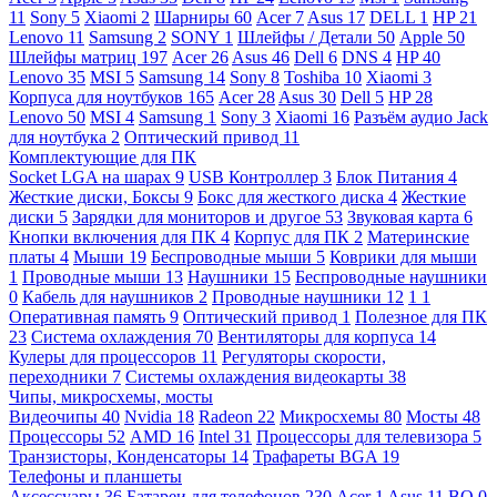
11
Sony
5
Xiaomi
2
Шарниры
60
Acer
7
Asus
17
DELL
1
HP
21
Lenovo
11
Samsung
2
SONY
1
Шлейфы / Детали
50
Apple
50
Шлейфы матриц
197
Acer
26
Asus
46
Dell
6
DNS
4
HP
40
Lenovo
35
MSI
5
Samsung
14
Sony
8
Toshiba
10
Xiaomi
3
Корпуса для ноутбуков
165
Acer
28
Asus
30
Dell
5
HP
28
Lenovo
50
MSI
4
Samsung
1
Sony
3
Xiaomi
16
Разъём аудио Jack
для ноутбука
2
Оптический привод
11
Комплектующие для ПК
Socket LGA на шарах
9
USB Контроллер
3
Блок Питания
4
Жесткие диски, Боксы
9
Бокс для жесткого диска
4
Жесткие
диски
5
Зарядки для мониторов и другое
53
Звуковая карта
6
Кнопки включения для ПК
4
Корпус для ПК
2
Материнские
платы
4
Мыши
19
Беспроводные мыши
5
Коврики для мыши
1
Проводные мыши
13
Наушники
15
Беспроводные наушники
0
Кабель для наушников
2
Проводные наушники
12
1
1
Оперативная память
9
Оптический привод
1
Полезное для ПК
23
Система охлаждения
70
Вентиляторы для корпуса
14
Кулеры для процессоров
11
Регуляторы скорости,
переходники
7
Системы охлаждения видеокарты
38
Чипы, микросхемы, мосты
Видеочипы
40
Nvidia
18
Radeon
22
Микросхемы
80
Мосты
48
Процессоры
52
AMD
16
Intel
31
Процессоры для телевизора
5
Транзисторы, Конденсаторы
14
Трафареты BGA
19
Телефоны и планшеты
Аксессуары
36
Батареи для телефонов
230
Acer
1
Asus
11
BQ
0