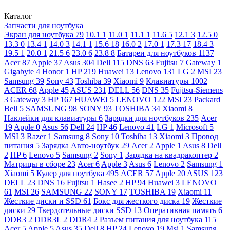
Каталог
Запчасти для ноутбука
Экран для ноутбука
79
10.1
1
11.0
1
11.1
1
11.6
5
12.1
3
12.5
0
13.3
0
13.4
1
14.0
3
14.1
1
15.6
18
16.0
2
17.0
1
17.3
17
18.4
3
19.5
1
20.0
1
21.5
6
23.0
6
23.8
8
Батареи для ноутбуков
1137
Acer
87
Apple
37
Asus
304
Dell
115
DNS
63
Fujitsu
7
Gateway
1
Gigabyte
4
Honor
1
HP
219
Huawei
13
Lenovo
131
LG
2
MSI
23
Samsung
39
Sony
43
Toshiba
39
Xiaomi
9
Клавиатуры
1002
ACER
68
Apple
45
ASUS
231
DELL
56
DNS
35
Fujitsu-Siemens
3
Gateway
3
HP
167
HUAWEI
5
LENOVO
122
MSI
23
Packard
Bell
5
SAMSUNG
98
SONY
93
TOSHIBA
34
Xiaomi
8
Наклейки для клавиатуры
6
Зарядки для ноутбуков
235
Acer
19
Apple
0
Asus
56
Dell
24
HP
46
Lenovo
41
LG
1
Microsoft
5
MSI
3
Razer
1
Samsung
8
Sony
10
Toshiba
13
Xiaomi
3
Провод
питания
5
Зарядка Авто-ноутбук
29
Acer
2
Apple
1
Asus
8
Dell
2
HP
6
Lenovo
5
Samsung
2
Sony
1
Зарядка на квадракоптер
2
Матрицы в сборе
23
Acer
6
Apple
3
Asus
6
Lenovo
2
Samsung
1
Xiaomi
5
Кулер для ноутбука
495
ACER
57
Apple
20
ASUS
123
DELL
23
DNS
16
Fujitsu
1
Hasee
2
HP
94
Huawei
3
LENOVO
61
MSI
26
SAMSUNG
22
SONY
17
TOSHIBA
19
Xiaomi
11
Жесткие диски и SSD
61
Бокс для жесткого диска
19
Жесткие
диски
29
Твердотельные диски SSD
13
Оперативная память
6
DDR3
2
DDR3L
2
DDR4
2
Разъем питания для ноутбука
115
Acer
5
Apple
5
Asus
35
Dell
8
HP
24
Lenovo
19
Msi
1
Samsung