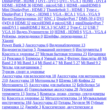
DisplayPort - HDMI
3
DVI - DVI
5
DVI - VGA
1
HDMI - DVI
4
HDMI - HDMI
36
HDMI - microUSB
1
HDMI - miniHDMI
6
Mini DisplayPort - HDMI
2
Thunderbolt 3 - HDMI
1
Type-c -
DisplayPort
1
Type-c - HDMI
1
VGA - RCA
1
VGA - VGA
9
Видео-Переходники
107
BNC
1
DisplayPort
7
DMS-59
4
DVI
(I)(D)
8
HDMI
32
microHDMI
4
microUSB
1
miniDisplayPort
7
miniDVI
1
miniHDMI
2
RCA
3
SCART
2
Type-C
12
USB
7
VGA
16
Видео-Удлинители
10
HDMI - HDMI
6
VGA - VGA
4
Рейзеры, переходники
0
Шлейфы, переходники
17
Xiaomi
Power Bank
3
Аксессуары
6
Видеонаблюдение
13
Видеорегистратор
5
Домашний интернет
6
Инструменты
8
Красота и здоровье
27
Мелкая бытовая техника
23
Наушники
13
Рюкзаки
6
Термосы
4
Умный дом
3
Фитнес браслеты
48
Mi
Band 2
8
Mi Band 3
4
Mi Band 4
7
Mi Band 5
27
Mi Band 9
2
Чехлы для наушников
7
Туризм, спорт и здоровье
Аксессуары для велосипедов
18
Аксессуары для мотоциклов
210
Аксессуары
18
Мотоциклы
9
Шлема
146
Кофры
22
Мотозащита
15
Аксессуары для рыбалки
12
Бейсболки
54
Гермомешки
45
Горнолыжные аксессуары
28
Детский
термометр
13
Зонты
5
Компасы, ножи, спички, секундомеры
61
Красота и здоровье
32
Металлодетекторы
14
Музыкальные
инструменты
184
Аксессуары
43
Гитары Укулеле
96
Губные
гармошки
12
Джембе
3
Классические, акустические и