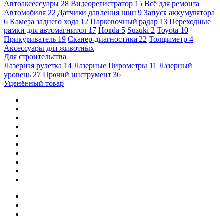
Автоаксессуары
28
Видеорегистратор
15
Всё для ремонта
Автомобиля
22
Датчики давления шин
9
Запуск аккумулятора
6
Камера заднего хода
12
Парковочный радар
13
Переходные
рамки для автомагнитол
17
Honda
5
Suzuki
2
Toyota
10
Прикуриватель
19
Сканер-диагностика
22
Толщиметр
4
Аксессуары для животных
Для строительства
Лазерная рулетка
14
Лазерные Пирометры
11
Лазерный
уровень
27
Прочий инструмент
36
Уценённый товар