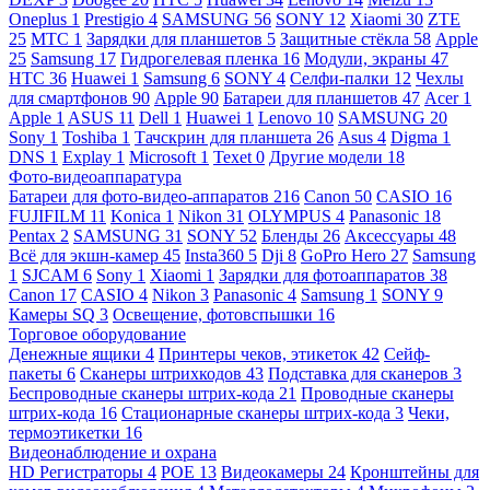
Oneplus
1
Prestigio
4
SAMSUNG
56
SONY
12
Xiaomi
30
ZTE
25
МТС
1
Зарядки для планшетов
5
Защитные стёкла
58
Apple
25
Samsung
17
Гидрогелевая пленка
16
Модули, экраны
47
HTC
36
Huawei
1
Samsung
6
SONY
4
Селфи-палки
12
Чехлы
для смартфонов
90
Apple
90
Батареи для планшетов
47
Acer
1
Apple
1
ASUS
11
Dell
1
Huawei
1
Lenovo
10
SAMSUNG
20
Sony
1
Toshiba
1
Тачскрин для планшета
26
Asus
4
Digma
1
DNS
1
Explay
1
Microsoft
1
Texet
0
Другие модели
18
Фото-видеоаппаратура
Батареи для фото-видео-аппаратов
216
Canon
50
CASIO
16
FUJIFILM
11
Konica
1
Nikon
31
OLYMPUS
4
Panasonic
18
Pentax
2
SAMSUNG
31
SONY
52
Бленды
26
Аксессуары
48
Всё для экшн-камер
45
Insta360
5
Dji
8
GoPro Hero
27
Samsung
1
SJCAM
6
Sony
1
Xiaomi
1
Зарядки для фотоаппаратов
38
Canon
17
CASIO
4
Nikon
3
Panasonic
4
Samsung
1
SONY
9
Камеры SQ
3
Освещение, фотовспышки
16
Торговое оборудование
Денежные ящики
4
Принтеры чеков, этикеток
42
Сейф-
пакеты
6
Сканеры штрихкодов
43
Подставка для сканеров
3
Беспроводные сканеры штрих-кода
21
Проводные сканеры
штрих-кода
16
Стационарные сканеры штрих-кода
3
Чеки,
термоэтикетки
16
Видеонаблюдение и охрана
HD Регистраторы
4
POE
13
Видеокамеры
24
Кронштейны для