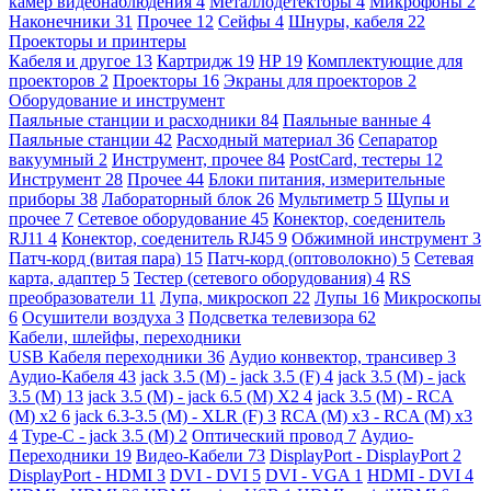
камер видеонаблюдения
4
Металлодетекторы
4
Микрофоны
2
Наконечники
31
Прочее
12
Сейфы
4
Шнуры, кабеля
22
Проекторы и принтеры
Кабеля и другое
13
Картридж
19
HP
19
Комплектующие для
проекторов
2
Проекторы
16
Экраны для проекторов
2
Оборудование и инструмент
Паяльные станции и расходники
84
Паяльные ванные
4
Паяльные станции
42
Расходный материал
36
Сепаратор
вакуумный
2
Инструмент, прочее
84
PostCard, тестеры
12
Инструмент
28
Прочее
44
Блоки питания, измерительные
приборы
38
Лабораторный блок
26
Мультиметр
5
Щупы и
прочее
7
Сетевое оборудование
45
Конектор, соеденитель
RJ11
4
Конектор, соеденитель RJ45
9
Обжимной инструмент
3
Патч-корд (витая пара)
15
Патч-корд (оптоволокно)
5
Сетевая
карта, адаптер
5
Тестер (сетевого оборудования)
4
RS
преобразователи
11
Лупа, микроскоп
22
Лупы
16
Микроскопы
6
Осушители воздуха
3
Подсветка телевизора
62
Кабели, шлейфы, переходники
USB Кабеля переходники
36
Аудио конвектор, трансивер
3
Аудио-Кабеля
43
jack 3.5 (M) - jack 3.5 (F)
4
jack 3.5 (M) - jack
3.5 (M)
13
jack 3.5 (M) - jack 6.5 (M) X2
4
jack 3.5 (M) - RCA
(M) x2
6
jack 6.3-3.5 (M) - XLR (F)
3
RCA (M) x3 - RCA (M) x3
4
Type-C - jack 3.5 (M)
2
Оптический провод
7
Аудио-
Переходники
19
Видео-Кабели
73
DisplayPort - DisplayPort
2
DisplayPort - HDMI
3
DVI - DVI
5
DVI - VGA
1
HDMI - DVI
4