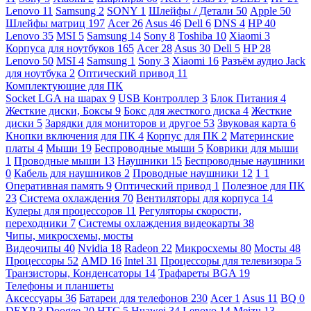
Lenovo
11
Samsung
2
SONY
1
Шлейфы / Детали
50
Apple
50
Шлейфы матриц
197
Acer
26
Asus
46
Dell
6
DNS
4
HP
40
Lenovo
35
MSI
5
Samsung
14
Sony
8
Toshiba
10
Xiaomi
3
Корпуса для ноутбуков
165
Acer
28
Asus
30
Dell
5
HP
28
Lenovo
50
MSI
4
Samsung
1
Sony
3
Xiaomi
16
Разъём аудио Jack
для ноутбука
2
Оптический привод
11
Комплектующие для ПК
Socket LGA на шарах
9
USB Контроллер
3
Блок Питания
4
Жесткие диски, Боксы
9
Бокс для жесткого диска
4
Жесткие
диски
5
Зарядки для мониторов и другое
53
Звуковая карта
6
Кнопки включения для ПК
4
Корпус для ПК
2
Материнские
платы
4
Мыши
19
Беспроводные мыши
5
Коврики для мыши
1
Проводные мыши
13
Наушники
15
Беспроводные наушники
0
Кабель для наушников
2
Проводные наушники
12
1
1
Оперативная память
9
Оптический привод
1
Полезное для ПК
23
Система охлаждения
70
Вентиляторы для корпуса
14
Кулеры для процессоров
11
Регуляторы скорости,
переходники
7
Системы охлаждения видеокарты
38
Чипы, микросхемы, мосты
Видеочипы
40
Nvidia
18
Radeon
22
Микросхемы
80
Мосты
48
Процессоры
52
AMD
16
Intel
31
Процессоры для телевизора
5
Транзисторы, Конденсаторы
14
Трафареты BGA
19
Телефоны и планшеты
Аксессуары
36
Батареи для телефонов
230
Acer
1
Asus
11
BQ
0
DEXP
3
Doogee
20
HTC
5
Huawei
34
Lenovo
14
Meizu
13