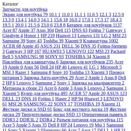
Каталог
Запчасти для ноутбука
Экран для ноутбука
79
10.1
1
11.0
1
11.1
1
11.6
5
12.1
3
12.5
0
13.3
0
13.4
1
14.0
3
14.1
1
15.6
18
16.0
2
17.0
1
17.3
17
18.4
3
19.5
1
20.0
1
21.5
6
23.0
6
23.8
8
Батареи для ноутбуков
1137
Acer
87
Apple
37
Asus
304
Dell
115
DNS
63
Fujitsu
7
Gateway
1
Gigabyte
4
Honor
1
HP
219
Huawei
13
Lenovo
131
LG
2
MSI
23
Samsung
39
Sony
43
Toshiba
39
Xiaomi
9
Клавиатуры
1002
ACER
68
Apple
45
ASUS
231
DELL
56
DNS
35
Fujitsu-Siemens
3
Gateway
3
HP
167
HUAWEI
5
LENOVO
122
MSI
23
Packard
Bell
5
SAMSUNG
98
SONY
93
TOSHIBA
34
Xiaomi
8
Наклейки для клавиатуры
6
Зарядки для ноутбуков
235
Acer
19
Apple
0
Asus
56
Dell
24
HP
46
Lenovo
41
LG
1
Microsoft
5
MSI
3
Razer
1
Samsung
8
Sony
10
Toshiba
13
Xiaomi
3
Провод
питания
5
Зарядка Авто-ноутбук
29
Acer
2
Apple
1
Asus
8
Dell
2
HP
6
Lenovo
5
Samsung
2
Sony
1
Зарядка на квадракоптер
2
Матрицы в сборе
23
Acer
6
Apple
3
Asus
6
Lenovo
2
Samsung
1
Xiaomi
5
Кулер для ноутбука
495
ACER
57
Apple
20
ASUS
123
DELL
23
DNS
16
Fujitsu
1
Hasee
2
HP
94
Huawei
3
LENOVO
61
MSI
26
SAMSUNG
22
SONY
17
TOSHIBA
19
Xiaomi
11
Жесткие диски и SSD
61
Бокс для жесткого диска
19
Жесткие
диски
29
Твердотельные диски SSD
13
Оперативная память
6
DDR3
2
DDR3L
2
DDR4
2
Разъем питания для ноутбука
115
Acer
5
Apple
5
Asus
35
Dell
8
HP
24
Lenovo
19
Msi
1
Samsung
11
Sony
5
Xiaomi
2
Шарниры
60
Acer
7
Asus
17
DELL
1
HP
21