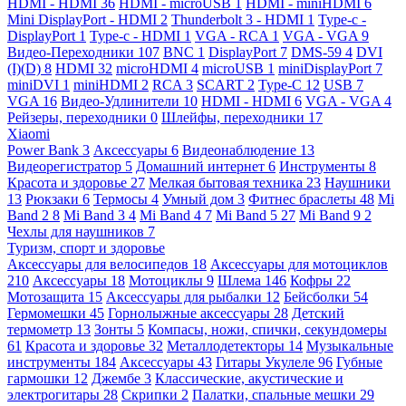
HDMI - HDMI
36
HDMI - microUSB
1
HDMI - miniHDMI
6
Mini DisplayPort - HDMI
2
Thunderbolt 3 - HDMI
1
Type-c -
DisplayPort
1
Type-c - HDMI
1
VGA - RCA
1
VGA - VGA
9
Видео-Переходники
107
BNC
1
DisplayPort
7
DMS-59
4
DVI
(I)(D)
8
HDMI
32
microHDMI
4
microUSB
1
miniDisplayPort
7
miniDVI
1
miniHDMI
2
RCA
3
SCART
2
Type-C
12
USB
7
VGA
16
Видео-Удлинители
10
HDMI - HDMI
6
VGA - VGA
4
Рейзеры, переходники
0
Шлейфы, переходники
17
Xiaomi
Power Bank
3
Аксессуары
6
Видеонаблюдение
13
Видеорегистратор
5
Домашний интернет
6
Инструменты
8
Красота и здоровье
27
Мелкая бытовая техника
23
Наушники
13
Рюкзаки
6
Термосы
4
Умный дом
3
Фитнес браслеты
48
Mi
Band 2
8
Mi Band 3
4
Mi Band 4
7
Mi Band 5
27
Mi Band 9
2
Чехлы для наушников
7
Туризм, спорт и здоровье
Аксессуары для велосипедов
18
Аксессуары для мотоциклов
210
Аксессуары
18
Мотоциклы
9
Шлема
146
Кофры
22
Мотозащита
15
Аксессуары для рыбалки
12
Бейсболки
54
Гермомешки
45
Горнолыжные аксессуары
28
Детский
термометр
13
Зонты
5
Компасы, ножи, спички, секундомеры
61
Красота и здоровье
32
Металлодетекторы
14
Музыкальные
инструменты
184
Аксессуары
43
Гитары Укулеле
96
Губные
гармошки
12
Джембе
3
Классические, акустические и
электрогитары
28
Скрипки
2
Палатки, спальные мешки
29