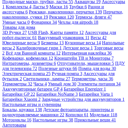
Подводные маски, трубки, ласты
55
Аквашузы
19
Аксессуары
1
Комплекты
4
Ласты
9
Маски
16
Трубки
6
Рации и
аксессуары
6
Рюкзаки, наколенники, перчатки
139
Перчатки,
наколенники, сумки
19
Рюкзаки
120
Термосы, фляги
47
Умные часы
0
Фонарики
34
Чехлы для airpods
18
Товары для дома
3D Ручки
27
USB Flash, Карты памяти
12
Аксессуары для
робот-пылесос
61
Вакуумный упаковщик
11
Весы
42
Ювелирные весы
9
Безмены
13
Кухонные весы
14
Напольные
весы
2
Калибровочные гири
1
Детские весы
1
Торговые весы
2
Всё для Ванной комнаты
12
Интерьерная наклейка
36
Кофеварки, кофемолки
12
Кронштейн ТВ и Мониторы
7
Нитратомеры, дозиметры
6
Отпугиватели, мышеловки
5
ПДУ
для телевизора
72
Полезные штуки
66
Помпа для воды
30
Электрическая помпа
25
Ручная помпа
3
Аксессуары для
бутылок
2
Светильники, лампы
27
Термометры, часы
36
Термометры
32
Часы
4
Умный дом
30
Элементы питания
34
Аккумуляторные батареи GP
4
Батарейки Energizer
1
Батарейки GP
22
Батарейки NoName
3
Батарейки Varta
1
Батарейки Xiaomi
2
Зарядные устройства для аккумуляторов
1
Настольные игры и сувениры
Бокалы, кружки
138
Детские фотоаппараты, принтеры и
радиоуправляемые машинки
22
Копилки
61
Модельки
118
Мотоциклы
16
Настольные игры
38
Прикольные вещи
41
Автотовары