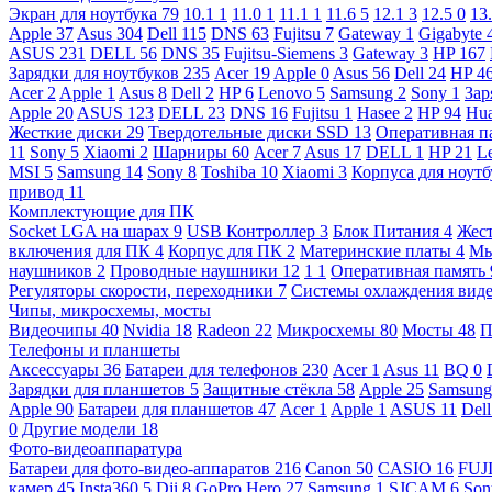
Экран для ноутбука
79
10.1
1
11.0
1
11.1
1
11.6
5
12.1
3
12.5
0
13
Apple
37
Asus
304
Dell
115
DNS
63
Fujitsu
7
Gateway
1
Gigabyte
ASUS
231
DELL
56
DNS
35
Fujitsu-Siemens
3
Gateway
3
HP
167
Зарядки для ноутбуков
235
Acer
19
Apple
0
Asus
56
Dell
24
HP
4
Acer
2
Apple
1
Asus
8
Dell
2
HP
6
Lenovo
5
Samsung
2
Sony
1
Зар
Apple
20
ASUS
123
DELL
23
DNS
16
Fujitsu
1
Hasee
2
HP
94
Hu
Жесткие диски
29
Твердотельные диски SSD
13
Оперативная п
11
Sony
5
Xiaomi
2
Шарниры
60
Acer
7
Asus
17
DELL
1
HP
21
L
MSI
5
Samsung
14
Sony
8
Toshiba
10
Xiaomi
3
Корпуса для ноут
привод
11
Комплектующие для ПК
Socket LGA на шарах
9
USB Контроллер
3
Блок Питания
4
Жест
включения для ПК
4
Корпус для ПК
2
Материнские платы
4
М
наушников
2
Проводные наушники
12
1
1
Оперативная память
Регуляторы скорости, переходники
7
Системы охлаждения вид
Чипы, микросхемы, мосты
Видеочипы
40
Nvidia
18
Radeon
22
Микросхемы
80
Мосты
48
П
Телефоны и планшеты
Аксессуары
36
Батареи для телефонов
230
Acer
1
Asus
11
BQ
0
Зарядки для планшетов
5
Защитные стёкла
58
Apple
25
Samsun
Apple
90
Батареи для планшетов
47
Acer
1
Apple
1
ASUS
11
Del
0
Другие модели
18
Фото-видеоаппаратура
Батареи для фото-видео-аппаратов
216
Canon
50
CASIO
16
FUJ
камер
45
Insta360
5
Dji
8
GoPro Hero
27
Samsung
1
SJCAM
6
So