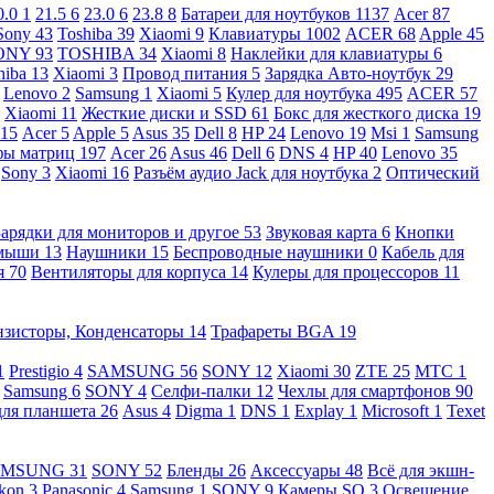
0.0
1
21.5
6
23.0
6
23.8
8
Батареи для ноутбуков
1137
Acer
87
Sony
43
Toshiba
39
Xiaomi
9
Клавиатуры
1002
ACER
68
Apple
45
ONY
93
TOSHIBA
34
Xiaomi
8
Наклейки для клавиатуры
6
hiba
13
Xiaomi
3
Провод питания
5
Зарядка Авто-ноутбук
29
Lenovo
2
Samsung
1
Xiaomi
5
Кулер для ноутбука
495
ACER
57
Xiaomi
11
Жесткие диски и SSD
61
Бокс для жесткого диска
19
115
Acer
5
Apple
5
Asus
35
Dell
8
HP
24
Lenovo
19
Msi
1
Samsung
ы матриц
197
Acer
26
Asus
46
Dell
6
DNS
4
HP
40
Lenovo
35
Sony
3
Xiaomi
16
Разъём аудио Jack для ноутбука
2
Оптический
Зарядки для мониторов и другое
53
Звуковая карта
6
Кнопки
 мыши
13
Наушники
15
Беспроводные наушники
0
Кабель для
я
70
Вентиляторы для корпуса
14
Кулеры для процессоров
11
нзисторы, Конденсаторы
14
Трафареты BGA
19
1
Prestigio
4
SAMSUNG
56
SONY
12
Xiaomi
30
ZTE
25
МТС
1
Samsung
6
SONY
4
Селфи-палки
12
Чехлы для смартфонов
90
для планшета
26
Asus
4
Digma
1
DNS
1
Explay
1
Microsoft
1
Texet
AMSUNG
31
SONY
52
Бленды
26
Аксессуары
48
Всё для экшн-
kon
3
Panasonic
4
Samsung
1
SONY
9
Камеры SQ
3
Освещение,