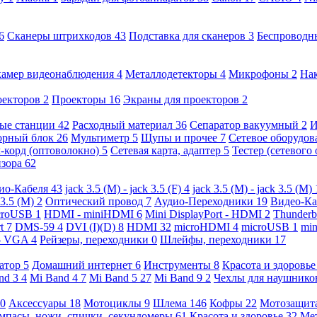
6
Сканеры штрихкодов
43
Подставка для сканеров
3
Беспроводн
камер видеонаблюдения
4
Металлодетекторы
4
Микрофоны
2
На
оекторов
2
Проекторы
16
Экраны для проекторов
2
ые станции
42
Расходный материал
36
Сепаратор вакуумный
2
И
орный блок
26
Мультиметр
5
Щупы и прочее
7
Сетевое оборудо
-корд (оптоволокно)
5
Сетевая карта, адаптер
5
Тестер (сетевого
изора
62
ио-Кабеля
43
jack 3.5 (M) - jack 3.5 (F)
4
jack 3.5 (M) - jack 3.5 (M)
 3.5 (M)
2
Оптический провод
7
Аудио-Переходники
19
Видео-К
croUSB
1
HDMI - miniHDMI
6
Mini DisplayPort - HDMI
2
Thunderb
rt
7
DMS-59
4
DVI (I)(D)
8
HDMI
32
microHDMI
4
microUSB
1
min
- VGA
4
Рейзеры, переходники
0
Шлейфы, переходники
17
ратор
5
Домашний интернет
6
Инструменты
8
Красота и здоровь
nd 3
4
Mi Band 4
7
Mi Band 5
27
Mi Band 9
2
Чехлы для наушник
0
Аксессуары
18
Мотоциклы
9
Шлема
146
Кофры
22
Мотозащит
мпасы, ножи, спички, секундомеры
61
Красота и здоровье
32
Ме