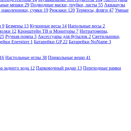
льные мешки
29
Подводные маски, трубки, ласты
55
Аквашузы
, наколенники, сумки
19
Рюкзаки
120
Термосы, фляги
47
Умные
ы
9
Безмены
13
Кухонные весы
14
Напольные весы
2
молки
12
Кронштейн ТВ и Мониторы
7
Нитратомеры,
25
Ручная помпа
3
Аксессуары для бутылок
2
Светильники,
рейки Energizer
1
Батарейки GP
22
Батарейки NoName
3
16
Настольные игры
38
Прикольные вещи
41
а заднего хода
12
Парковочный радар
13
Переходные рамки