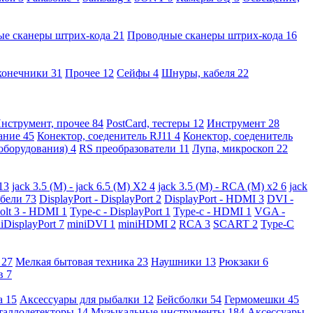
ые сканеры штрих-кода
21
Проводные сканеры штрих-кода
16
конечники
31
Прочее
12
Сейфы
4
Шнуры, кабеля
22
нструмент, прочее
84
PostCard, тестеры
12
Инструмент
28
вание
45
Конектор, соеденитель RJ11
4
Конектор, соеденитель
 оборудования)
4
RS преобразователи
11
Лупа, микроскоп
22
13
jack 3.5 (M) - jack 6.5 (M) X2
4
jack 3.5 (M) - RCA (M) x2
6
jack
абели
73
DisplayPort - DisplayPort
2
DisplayPort - HDMI
3
DVI -
olt 3 - HDMI
1
Type-c - DisplayPort
1
Type-c - HDMI
1
VGA -
iDisplayPort
7
miniDVI
1
miniHDMI
2
RCA
3
SCART
2
Type-C
е
27
Мелкая бытовая техника
23
Наушники
13
Рюкзаки
6
ов
7
а
15
Аксессуары для рыбалки
12
Бейсболки
54
Гермомешки
45
таллодетекторы
14
Музыкальные инструменты
184
Аксессуары