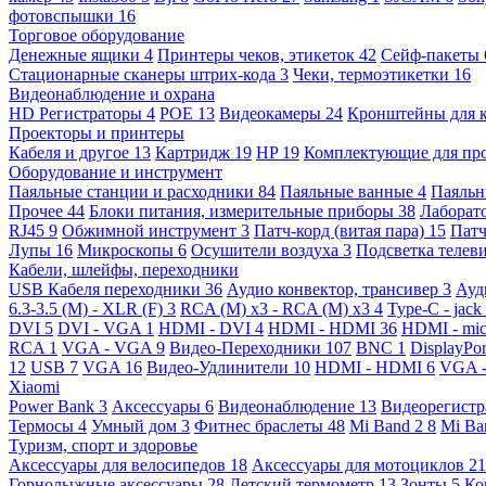
фотовспышки
16
Торговое оборудование
Денежные ящики
4
Принтеры чеков, этикеток
42
Сейф-пакеты
Стационарные сканеры штрих-кода
3
Чеки, термоэтикетки
16
Видеонаблюдение и охрана
HD Регистраторы
4
POE
13
Видеокамеры
24
Кронштейны для 
Проекторы и принтеры
Кабеля и другое
13
Картридж
19
HP
19
Комплектующие для пр
Оборудование и инструмент
Паяльные станции и расходники
84
Паяльные ванные
4
Паяльн
Прочее
44
Блоки питания, измерительные приборы
38
Лаборат
RJ45
9
Обжимной инструмент
3
Патч-корд (витая пара)
15
Патч
Лупы
16
Микроскопы
6
Осушители воздуха
3
Подсветка телев
Кабели, шлейфы, переходники
USB Кабеля переходники
36
Аудио конвектор, трансивер
3
Ауд
6.3-3.5 (M) - XLR (F)
3
RCA (M) x3 - RCA (M) x3
4
Type-C - jack
DVI
5
DVI - VGA
1
HDMI - DVI
4
HDMI - HDMI
36
HDMI - mi
RCA
1
VGA - VGA
9
Видео-Переходники
107
BNC
1
DisplayPo
12
USB
7
VGA
16
Видео-Удлинители
10
HDMI - HDMI
6
VGA 
Xiaomi
Power Bank
3
Аксессуары
6
Видеонаблюдение
13
Видеорегист
Термосы
4
Умный дом
3
Фитнес браслеты
48
Mi Band 2
8
Mi Ba
Туризм, спорт и здоровье
Аксессуары для велосипедов
18
Аксессуары для мотоциклов
21
Горнолыжные аксессуары
28
Детский термометр
13
Зонты
5
Ко