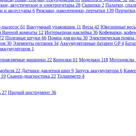
кие, акустические и электрогитары
28
Скрипки
2
Палатки, спа
и и аксессуары
6
Рюкзаки, наколенники, перчатки
139
Перчатки
т-пылесос
61
Вакуумный упаковщик
11
Весы
42
Ювелирные вес
я Ванной комнаты
12
Интерьерная наклейка
36
Кофеварки, кофе
72
Полезные штуки
66
Помпа для воды
30
Электрическая помпа
дом
30
Элементы питания
34
Аккумуляторные батареи GP
4
Бата
 аккумуляторов
1
оуправляемые машинки
22
Копилки
61
Модельки
118
Мотоциклы
омобиля
22
Датчики давления шин
9
Запуск аккумулятора
6
Камер
ь
19
Сканер-диагностика
22
Толщиметр
4
ь
27
Прочий инструмент
36