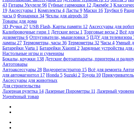
43
Гитары Укулеле
96
Губные гармошки
12
Джембе
3
Классичес
19
Аксессуары
1
Комплекты
4
Ласты
9
Маски
16
Трубки
6
Раци
часы
0
Фонарики
34
Чехлы для airpods
18
Товары для дома
3D Ручки
27
USB Flash, Карты памяти
12
Аксессуары для робо
Калибровочные гири
1
Детские весы
1
Торговые весы
2
Всё дл
дозиметры
6
Отпугиватели, мышеловки
5
ПДУ для телевизора
лампы
27
Термометры, часы
36
Термометры
32
Часы
4
Умный 
Батарейки Varta
1
Батарейки Xiaomi
2
Зарядные устройства для
Настольные игры и сувениры
Бокалы, кружки
138
Детские фотоаппараты, принтеры и ради
Автотовары
Автоаксессуары
28
Видеорегистратор
15
Всё для ремонта Авт
для автомагнитол
17
Honda
5
Suzuki
2
Toyota
10
Прикуривател
Аксессуары для животных
Для строительства
Лазерная рулетка
14
Лазерные Пирометры
11
Лазерный уровен
Уценённый товар