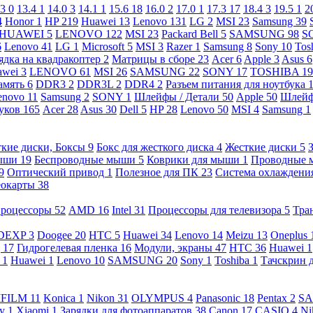
.3
0
13.4
1
14.0
3
14.1
1
15.6
18
16.0
2
17.0
1
17.3
17
18.4
3
19.5
1
2
4
Honor
1
HP
219
Huawei
13
Lenovo
131
LG
2
MSI
23
Samsung
39
HUAWEI
5
LENOVO
122
MSI
23
Packard Bell
5
SAMSUNG
98
S
6
Lenovo
41
LG
1
Microsoft
5
MSI
3
Razer
1
Samsung
8
Sony
10
Tos
ядка на квадракоптер
2
Матрицы в сборе
23
Acer
6
Apple
3
Asus
6
awei
3
LENOVO
61
MSI
26
SAMSUNG
22
SONY
17
TOSHIBA
19
амять
6
DDR3
2
DDR3L
2
DDR4
2
Разъем питания для ноутбука
enovo
11
Samsung
2
SONY
1
Шлейфы / Детали
50
Apple
50
Шлейф
буков
165
Acer
28
Asus
30
Dell
5
HP
28
Lenovo
50
MSI
4
Samsung
1
кие диски, Боксы
9
Бокс для жесткого диска
4
Жесткие диски
5
ыши
19
Беспроводные мыши
5
Коврики для мыши
1
Проводные
9
Оптический привод
1
Полезное для ПК
23
Система охлаждени
еокарты
38
роцессоры
52
AMD
16
Intel
31
Процессоры для телевизора
5
Тра
DEXP
3
Doogee
20
HTC
5
Huawei
34
Lenovo
14
Meizu
13
Oneplus
g
17
Гидрогелевая пленка
16
Модули, экраны
47
HTC
36
Huawei
1
l
1
Huawei
1
Lenovo
10
SAMSUNG
20
Sony
1
Toshiba
1
Тачскрин 
IFILM
11
Konica
1
Nikon
31
OLYMPUS
4
Panasonic
18
Pentax
2
S
ny
1
Xiaomi
1
Зарядки для фотоаппаратов
38
Canon
17
CASIO
4
Ni