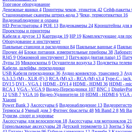
Торговое оборудование
Денежные ящики
4
Принтеры чеков, этикеток
42
Сейф-пакеты
Стационарные сканеры штрих-кода
3
Чеки, термоэтикетки
16
Видеонаблюдение и охрана
HD Регистраторы
4
POE
13
Видеокамеры
24
Кронштейны для 
Проекторы и принтеры
Кабеля и другое
13
Картридж
19
HP
19
Комплектующие для пр
Оборудование и инструмент
Паяльные станции и расходники
84
Паяльные ванные
4
Паяльн
Прочее
44
Блоки питания, измерительные приборы
38
Лаборат
RJ45
9
Обжимной инструмент
3
Патч-корд (витая пара)
15
Патч
Лупы
16
Микроскопы
6
Осушители воздуха
3
Подсветка телев
Кабели, шлейфы, переходники
USB Кабеля переходники
36
Аудио конвектор, трансивер
3
Ауд
6.3-3.5 (M) - XLR (F)
3
RCA (M) x3 - RCA (M) x3
4
Type-C - jack
DVI
5
DVI - VGA
1
HDMI - DVI
4
HDMI - HDMI
36
HDMI - mi
RCA
1
VGA - VGA
9
Видео-Переходники
107
BNC
1
DisplayPo
12
USB
7
VGA
16
Видео-Удлинители
10
HDMI - HDMI
6
VGA 
Xiaomi
Power Bank
3
Аксессуары
6
Видеонаблюдение
13
Видеорегист
Термосы
4
Умный дом
3
Фитнес браслеты
48
Mi Band 2
8
Mi Ba
Туризм, спорт и здоровье
Аксессуары для велосипедов
18
Аксессуары для мотоциклов
21
Горнолыжные аксессуары
28
Детский термометр
13
Зонты
5
Ко
43
Гитары Укулеле
96
Губные гармошки
12
Джембе
3
Классичес