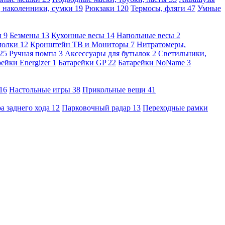
, наколенники, сумки
19
Рюкзаки
120
Термосы, фляги
47
Умные
ы
9
Безмены
13
Кухонные весы
14
Напольные весы
2
молки
12
Кронштейн ТВ и Мониторы
7
Нитратомеры,
25
Ручная помпа
3
Аксессуары для бутылок
2
Светильники,
рейки Energizer
1
Батарейки GP
22
Батарейки NoName
3
16
Настольные игры
38
Прикольные вещи
41
а заднего хода
12
Парковочный радар
13
Переходные рамки