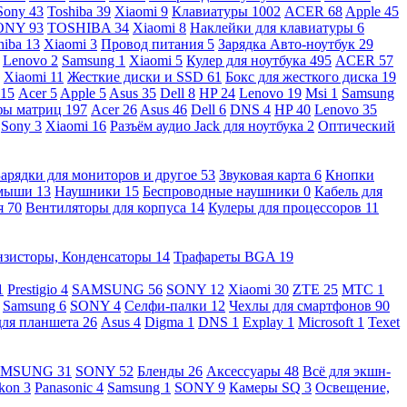
Sony
43
Toshiba
39
Xiaomi
9
Клавиатуры
1002
ACER
68
Apple
45
ONY
93
TOSHIBA
34
Xiaomi
8
Наклейки для клавиатуры
6
hiba
13
Xiaomi
3
Провод питания
5
Зарядка Авто-ноутбук
29
Lenovo
2
Samsung
1
Xiaomi
5
Кулер для ноутбука
495
ACER
57
Xiaomi
11
Жесткие диски и SSD
61
Бокс для жесткого диска
19
115
Acer
5
Apple
5
Asus
35
Dell
8
HP
24
Lenovo
19
Msi
1
Samsung
ы матриц
197
Acer
26
Asus
46
Dell
6
DNS
4
HP
40
Lenovo
35
Sony
3
Xiaomi
16
Разъём аудио Jack для ноутбука
2
Оптический
Зарядки для мониторов и другое
53
Звуковая карта
6
Кнопки
 мыши
13
Наушники
15
Беспроводные наушники
0
Кабель для
я
70
Вентиляторы для корпуса
14
Кулеры для процессоров
11
нзисторы, Конденсаторы
14
Трафареты BGA
19
1
Prestigio
4
SAMSUNG
56
SONY
12
Xiaomi
30
ZTE
25
МТС
1
Samsung
6
SONY
4
Селфи-палки
12
Чехлы для смартфонов
90
для планшета
26
Asus
4
Digma
1
DNS
1
Explay
1
Microsoft
1
Texet
AMSUNG
31
SONY
52
Бленды
26
Аксессуары
48
Всё для экшн-
kon
3
Panasonic
4
Samsung
1
SONY
9
Камеры SQ
3
Освещение,