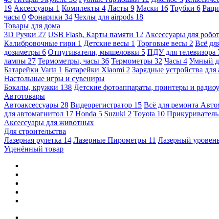
19
Аксессуары
1
Комплекты
4
Ласты
9
Маски
16
Трубки
6
Раци
часы
0
Фонарики
34
Чехлы для airpods
18
Товары для дома
3D Ручки
27
USB Flash, Карты памяти
12
Аксессуары для робо
Калибровочные гири
1
Детские весы
1
Торговые весы
2
Всё дл
дозиметры
6
Отпугиватели, мышеловки
5
ПДУ для телевизора
лампы
27
Термометры, часы
36
Термометры
32
Часы
4
Умный 
Батарейки Varta
1
Батарейки Xiaomi
2
Зарядные устройства для
Настольные игры и сувениры
Бокалы, кружки
138
Детские фотоаппараты, принтеры и ради
Автотовары
Автоаксессуары
28
Видеорегистратор
15
Всё для ремонта Авт
для автомагнитол
17
Honda
5
Suzuki
2
Toyota
10
Прикуривател
Аксессуары для животных
Для строительства
Лазерная рулетка
14
Лазерные Пирометры
11
Лазерный уровен
Уценённый товар