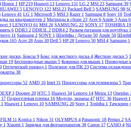
4
Honor
1
HP
219
Huawei
13
Lenovo
131
LG
2
MSI
23
Samsung
39
HUAWEI
5
LENOVO
122
MSI
23
Packard Bell
5
SAMSUNG
98
S
6
Lenovo
41
LG
1
Microsoft
5
MSI
3
Razer
1
Samsung
8
Sony
10
Tos
ядка на квадракоптер
2
Матрицы в сборе
23
Acer
6
Apple
3
Asus
6
awei
3
LENOVO
61
MSI
26
SAMSUNG
22
SONY
17
TOSHIBA
19
амять
6
DDR3
2
DDR3L
2
DDR4
2
Разъем питания для ноутбука
enovo
11
Samsung
2
SONY
1
Шлейфы / Детали
50
Apple
50
Шлейф
буков
165
Acer
28
Asus
30
Dell
5
HP
28
Lenovo
50
MSI
4
Samsung
1
кие диски, Боксы
9
Бокс для жесткого диска
4
Жесткие диски
5
ыши
19
Беспроводные мыши
5
Коврики для мыши
1
Проводные
9
Оптический привод
1
Полезное для ПК
23
Система охлаждени
еокарты
38
роцессоры
52
AMD
16
Intel
31
Процессоры для телевизора
5
Тра
DEXP
3
Doogee
20
HTC
5
Huawei
34
Lenovo
14
Meizu
13
Oneplus
g
17
Гидрогелевая пленка
16
Модули, экраны
47
HTC
36
Huawei
1
l
1
Huawei
1
Lenovo
10
SAMSUNG
20
Sony
1
Toshiba
1
Тачскрин 
IFILM
11
Konica
1
Nikon
31
OLYMPUS
4
Panasonic
18
Pentax
2
S
ny
1
Xiaomi
1
Зарядки для фотоаппаратов
38
Canon
17
CASIO
4
Ni