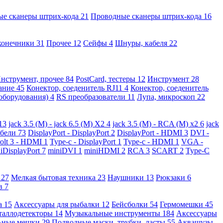
ые сканеры штрих-кода
21
Проводные сканеры штрих-кода
16
конечники
31
Прочее
12
Сейфы
4
Шнуры, кабеля
22
нструмент, прочее
84
PostCard, тестеры
12
Инструмент
28
вание
45
Конектор, соеденитель RJ11
4
Конектор, соеденитель
 оборудования)
4
RS преобразователи
11
Лупа, микроскоп
22
13
jack 3.5 (M) - jack 6.5 (M) X2
4
jack 3.5 (M) - RCA (M) x2
6
jack
абели
73
DisplayPort - DisplayPort
2
DisplayPort - HDMI
3
DVI -
olt 3 - HDMI
1
Type-c - DisplayPort
1
Type-c - HDMI
1
VGA -
iDisplayPort
7
miniDVI
1
miniHDMI
2
RCA
3
SCART
2
Type-C
е
27
Мелкая бытовая техника
23
Наушники
13
Рюкзаки
6
ов
7
а
15
Аксессуары для рыбалки
12
Бейсболки
54
Гермомешки
45
таллодетекторы
14
Музыкальные инструменты
184
Аксессуары
льные мешки
29
Подводные маски, трубки, ласты
55
Аквашузы