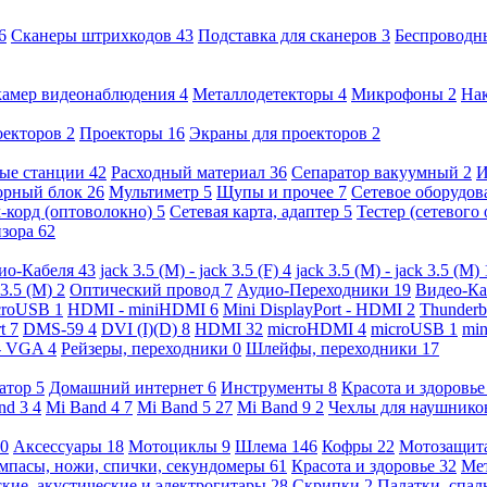
6
Сканеры штрихкодов
43
Подставка для сканеров
3
Беспроводн
камер видеонаблюдения
4
Металлодетекторы
4
Микрофоны
2
На
оекторов
2
Проекторы
16
Экраны для проекторов
2
ые станции
42
Расходный материал
36
Сепаратор вакуумный
2
И
орный блок
26
Мультиметр
5
Щупы и прочее
7
Сетевое оборудо
-корд (оптоволокно)
5
Сетевая карта, адаптер
5
Тестер (сетевого
изора
62
ио-Кабеля
43
jack 3.5 (M) - jack 3.5 (F)
4
jack 3.5 (M) - jack 3.5 (M)
 3.5 (M)
2
Оптический провод
7
Аудио-Переходники
19
Видео-К
croUSB
1
HDMI - miniHDMI
6
Mini DisplayPort - HDMI
2
Thunderb
rt
7
DMS-59
4
DVI (I)(D)
8
HDMI
32
microHDMI
4
microUSB
1
min
- VGA
4
Рейзеры, переходники
0
Шлейфы, переходники
17
ратор
5
Домашний интернет
6
Инструменты
8
Красота и здоровь
nd 3
4
Mi Band 4
7
Mi Band 5
27
Mi Band 9
2
Чехлы для наушник
0
Аксессуары
18
Мотоциклы
9
Шлема
146
Кофры
22
Мотозащит
мпасы, ножи, спички, секундомеры
61
Красота и здоровье
32
Ме
кие, акустические и электрогитары
28
Скрипки
2
Палатки, спа