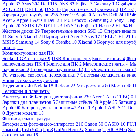
Apple
37
Asus
304
Dell
115
DNS
63
Fujitsu
7
Gateway
1
Gigabyte
ASUS
231
DELL
56
DNS
35
Fujitsu-Siemens
3
Gateway
3
HP
167
Зарядки для ноутбуков
235
Acer
19
Apple
0
Asus
56
Dell
24
HP
4
Acer
2
Apple
1
Asus
8
Dell
2
HP
6
Lenovo
5
Samsung
2
Sony
1
Зар
Apple
20
ASUS
123
DELL
23
DNS
16
Fujitsu
1
Hasee
2
HP
94
Hu
Жесткие диски
29
Твердотельные диски SSD
13
Оперативная п
11
Sony
5
Xiaomi
2
Шарниры
60
Acer
7
Asus
17
DELL
1
HP
21
L
MSI
5
Samsung
14
Sony
8
Toshiba
10
Xiaomi
3
Корпуса для ноут
привод
11
Комплектующие для ПК
Socket LGA на шарах
9
USB Контроллер
3
Блок Питания
4
Жест
включения для ПК
4
Корпус для ПК
2
Материнские платы
4
М
наушников
2
Проводные наушники
12
1
1
Оперативная память
Регуляторы скорости, переходники
7
Системы охлаждения вид
Чипы, микросхемы, мосты
Видеочипы
40
Nvidia
18
Radeon
22
Микросхемы
80
Мосты
48
П
Телефоны и планшеты
Аксессуары
36
Батареи для телефонов
230
Acer
1
Asus
11
BQ
0
Зарядки для планшетов
5
Защитные стёкла
58
Apple
25
Samsun
Apple
90
Батареи для планшетов
47
Acer
1
Apple
1
ASUS
11
Del
0
Другие модели
18
Фото-видеоаппаратура
Батареи для фото-видео-аппаратов
216
Canon
50
CASIO
16
FUJ
камер
45
Insta360
5
Dji
8
GoPro Hero
27
Samsung
1
SJCAM
6
So
фотовспышки
16