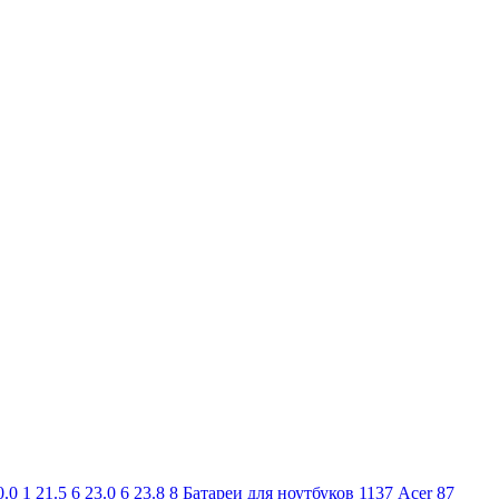
0.0
1
21.5
6
23.0
6
23.8
8
Батареи для ноутбуков
1137
Acer
87