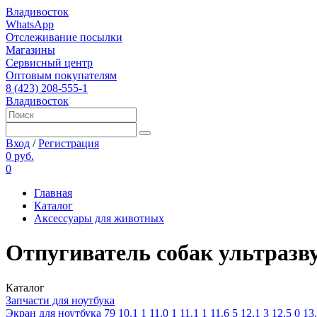
Владивосток
WhatsApp
Отслеживание посылки
Магазины
Сервисный центр
Оптовым покупателям
8 (423) 208-555-1
Владивосток
Вход
/
Регистрация
0 руб.
0
Главная
Каталог
Аксессуары для животных
Отпугиватель собак ультразв
Каталог
Запчасти для ноутбука
Экран для ноутбука
79
10.1
1
11.0
1
11.1
1
11.6
5
12.1
3
12.5
0
13