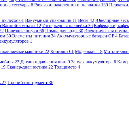
и и аксессуары
6
Рюкзаки, наколенники, перчатки
139
Перчатки
т-пылесос
61
Вакуумный упаковщик
11
Весы
42
Ювелирные вес
я Ванной комнаты
12
Интерьерная наклейка
36
Кофеварки, кофе
72
Полезные штуки
66
Помпа для воды
30
Электрическая помпа
дом
30
Элементы питания
34
Аккумуляторные батареи GP
4
Бата
 аккумуляторов
1
оуправляемые машинки
22
Копилки
61
Модельки
118
Мотоциклы
омобиля
22
Датчики давления шин
9
Запуск аккумулятора
6
Камер
ь
19
Сканер-диагностика
22
Толщиметр
4
ь
27
Прочий инструмент
36