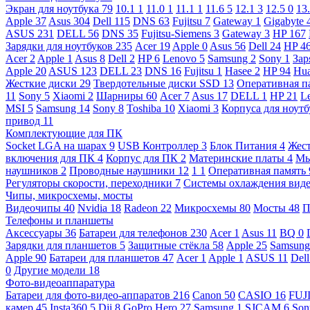
Экран для ноутбука
79
10.1
1
11.0
1
11.1
1
11.6
5
12.1
3
12.5
0
13
Apple
37
Asus
304
Dell
115
DNS
63
Fujitsu
7
Gateway
1
Gigabyte
ASUS
231
DELL
56
DNS
35
Fujitsu-Siemens
3
Gateway
3
HP
167
Зарядки для ноутбуков
235
Acer
19
Apple
0
Asus
56
Dell
24
HP
4
Acer
2
Apple
1
Asus
8
Dell
2
HP
6
Lenovo
5
Samsung
2
Sony
1
Зар
Apple
20
ASUS
123
DELL
23
DNS
16
Fujitsu
1
Hasee
2
HP
94
Hu
Жесткие диски
29
Твердотельные диски SSD
13
Оперативная п
11
Sony
5
Xiaomi
2
Шарниры
60
Acer
7
Asus
17
DELL
1
HP
21
L
MSI
5
Samsung
14
Sony
8
Toshiba
10
Xiaomi
3
Корпуса для ноут
привод
11
Комплектующие для ПК
Socket LGA на шарах
9
USB Контроллер
3
Блок Питания
4
Жест
включения для ПК
4
Корпус для ПК
2
Материнские платы
4
М
наушников
2
Проводные наушники
12
1
1
Оперативная память
Регуляторы скорости, переходники
7
Системы охлаждения вид
Чипы, микросхемы, мосты
Видеочипы
40
Nvidia
18
Radeon
22
Микросхемы
80
Мосты
48
П
Телефоны и планшеты
Аксессуары
36
Батареи для телефонов
230
Acer
1
Asus
11
BQ
0
Зарядки для планшетов
5
Защитные стёкла
58
Apple
25
Samsun
Apple
90
Батареи для планшетов
47
Acer
1
Apple
1
ASUS
11
Del
0
Другие модели
18
Фото-видеоаппаратура
Батареи для фото-видео-аппаратов
216
Canon
50
CASIO
16
FUJ
камер
45
Insta360
5
Dji
8
GoPro Hero
27
Samsung
1
SJCAM
6
So