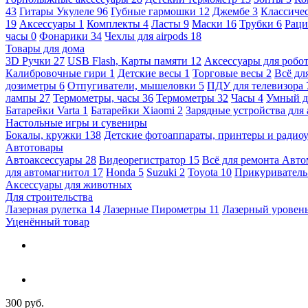
43
Гитары Укулеле
96
Губные гармошки
12
Джембе
3
Классичес
19
Аксессуары
1
Комплекты
4
Ласты
9
Маски
16
Трубки
6
Раци
часы
0
Фонарики
34
Чехлы для airpods
18
Товары для дома
3D Ручки
27
USB Flash, Карты памяти
12
Аксессуары для робо
Калибровочные гири
1
Детские весы
1
Торговые весы
2
Всё дл
дозиметры
6
Отпугиватели, мышеловки
5
ПДУ для телевизора
лампы
27
Термометры, часы
36
Термометры
32
Часы
4
Умный 
Батарейки Varta
1
Батарейки Xiaomi
2
Зарядные устройства для
Настольные игры и сувениры
Бокалы, кружки
138
Детские фотоаппараты, принтеры и ради
Автотовары
Автоаксессуары
28
Видеорегистратор
15
Всё для ремонта Авт
для автомагнитол
17
Honda
5
Suzuki
2
Toyota
10
Прикуривател
Аксессуары для животных
Для строительства
Лазерная рулетка
14
Лазерные Пирометры
11
Лазерный уровен
Уценённый товар
300 руб.