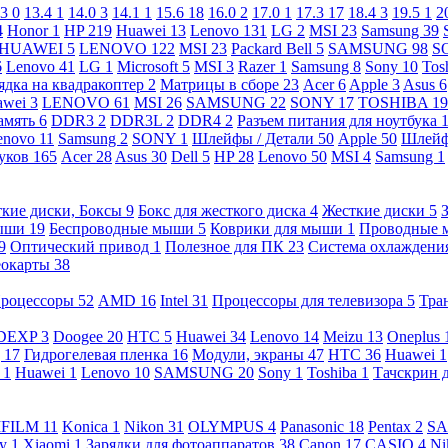
.3
0
13.4
1
14.0
3
14.1
1
15.6
18
16.0
2
17.0
1
17.3
17
18.4
3
19.5
1
2
4
Honor
1
HP
219
Huawei
13
Lenovo
131
LG
2
MSI
23
Samsung
39
HUAWEI
5
LENOVO
122
MSI
23
Packard Bell
5
SAMSUNG
98
S
6
Lenovo
41
LG
1
Microsoft
5
MSI
3
Razer
1
Samsung
8
Sony
10
Tos
ядка на квадракоптер
2
Матрицы в сборе
23
Acer
6
Apple
3
Asus
6
awei
3
LENOVO
61
MSI
26
SAMSUNG
22
SONY
17
TOSHIBA
19
амять
6
DDR3
2
DDR3L
2
DDR4
2
Разъем питания для ноутбука
enovo
11
Samsung
2
SONY
1
Шлейфы / Детали
50
Apple
50
Шлейф
буков
165
Acer
28
Asus
30
Dell
5
HP
28
Lenovo
50
MSI
4
Samsung
1
кие диски, Боксы
9
Бокс для жесткого диска
4
Жесткие диски
5
ыши
19
Беспроводные мыши
5
Коврики для мыши
1
Проводные
9
Оптический привод
1
Полезное для ПК
23
Система охлаждени
еокарты
38
роцессоры
52
AMD
16
Intel
31
Процессоры для телевизора
5
Тра
DEXP
3
Doogee
20
HTC
5
Huawei
34
Lenovo
14
Meizu
13
Oneplus
g
17
Гидрогелевая пленка
16
Модули, экраны
47
HTC
36
Huawei
1
l
1
Huawei
1
Lenovo
10
SAMSUNG
20
Sony
1
Toshiba
1
Тачскрин 
IFILM
11
Konica
1
Nikon
31
OLYMPUS
4
Panasonic
18
Pentax
2
S
ny
1
Xiaomi
1
Зарядки для фотоаппаратов
38
Canon
17
CASIO
4
Ni