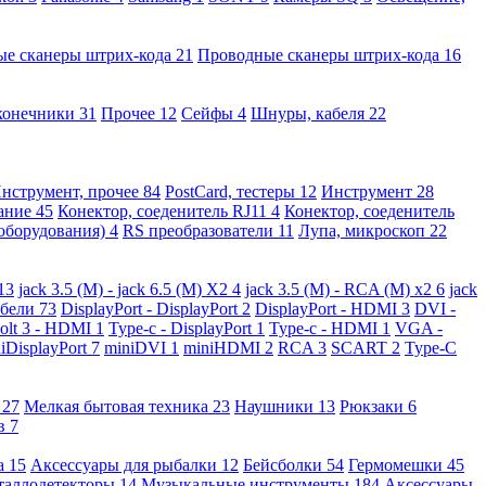
ые сканеры штрих-кода
21
Проводные сканеры штрих-кода
16
конечники
31
Прочее
12
Сейфы
4
Шнуры, кабеля
22
нструмент, прочее
84
PostCard, тестеры
12
Инструмент
28
вание
45
Конектор, соеденитель RJ11
4
Конектор, соеденитель
 оборудования)
4
RS преобразователи
11
Лупа, микроскоп
22
13
jack 3.5 (M) - jack 6.5 (M) X2
4
jack 3.5 (M) - RCA (M) x2
6
jack
абели
73
DisplayPort - DisplayPort
2
DisplayPort - HDMI
3
DVI -
olt 3 - HDMI
1
Type-c - DisplayPort
1
Type-c - HDMI
1
VGA -
iDisplayPort
7
miniDVI
1
miniHDMI
2
RCA
3
SCART
2
Type-C
е
27
Мелкая бытовая техника
23
Наушники
13
Рюкзаки
6
ов
7
а
15
Аксессуары для рыбалки
12
Бейсболки
54
Гермомешки
45
таллодетекторы
14
Музыкальные инструменты
184
Аксессуары