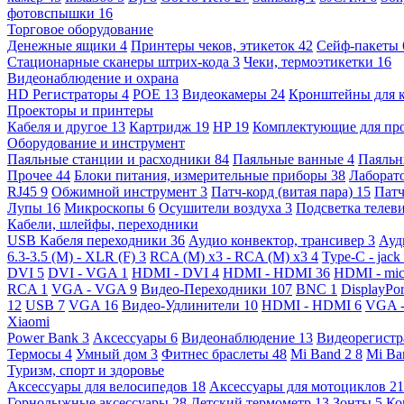
фотовспышки
16
Торговое оборудование
Денежные ящики
4
Принтеры чеков, этикеток
42
Сейф-пакеты
Стационарные сканеры штрих-кода
3
Чеки, термоэтикетки
16
Видеонаблюдение и охрана
HD Регистраторы
4
POE
13
Видеокамеры
24
Кронштейны для 
Проекторы и принтеры
Кабеля и другое
13
Картридж
19
HP
19
Комплектующие для пр
Оборудование и инструмент
Паяльные станции и расходники
84
Паяльные ванные
4
Паяльн
Прочее
44
Блоки питания, измерительные приборы
38
Лаборат
RJ45
9
Обжимной инструмент
3
Патч-корд (витая пара)
15
Патч
Лупы
16
Микроскопы
6
Осушители воздуха
3
Подсветка телев
Кабели, шлейфы, переходники
USB Кабеля переходники
36
Аудио конвектор, трансивер
3
Ауд
6.3-3.5 (M) - XLR (F)
3
RCA (M) x3 - RCA (M) x3
4
Type-C - jack
DVI
5
DVI - VGA
1
HDMI - DVI
4
HDMI - HDMI
36
HDMI - mi
RCA
1
VGA - VGA
9
Видео-Переходники
107
BNC
1
DisplayPo
12
USB
7
VGA
16
Видео-Удлинители
10
HDMI - HDMI
6
VGA 
Xiaomi
Power Bank
3
Аксессуары
6
Видеонаблюдение
13
Видеорегист
Термосы
4
Умный дом
3
Фитнес браслеты
48
Mi Band 2
8
Mi Ba
Туризм, спорт и здоровье
Аксессуары для велосипедов
18
Аксессуары для мотоциклов
21
Горнолыжные аксессуары
28
Детский термометр
13
Зонты
5
Ко