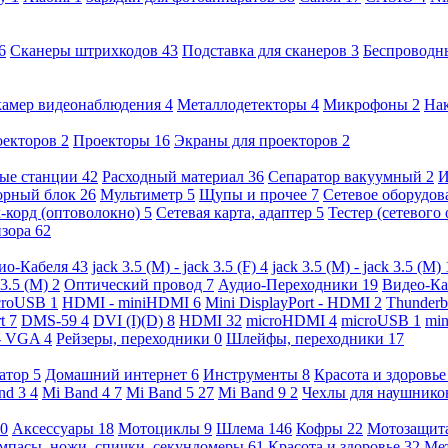
6
Сканеры штрихкодов
43
Подставка для сканеров
3
Беспроводн
камер видеонаблюдения
4
Металлодетекторы
4
Микрофоны
2
На
оекторов
2
Проекторы
16
Экраны для проекторов
2
ые станции
42
Расходный материал
36
Сепаратор вакуумный
2
И
орный блок
26
Мультиметр
5
Щупы и прочее
7
Сетевое оборудо
-корд (оптоволокно)
5
Сетевая карта, адаптер
5
Тестер (сетевого
изора
62
ио-Кабеля
43
jack 3.5 (M) - jack 3.5 (F)
4
jack 3.5 (M) - jack 3.5 (M)
 3.5 (M)
2
Оптический провод
7
Аудио-Переходники
19
Видео-К
croUSB
1
HDMI - miniHDMI
6
Mini DisplayPort - HDMI
2
Thunderb
rt
7
DMS-59
4
DVI (I)(D)
8
HDMI
32
microHDMI
4
microUSB
1
min
- VGA
4
Рейзеры, переходники
0
Шлейфы, переходники
17
ратор
5
Домашний интернет
6
Инструменты
8
Красота и здоровь
nd 3
4
Mi Band 4
7
Mi Band 5
27
Mi Band 9
2
Чехлы для наушник
0
Аксессуары
18
Мотоциклы
9
Шлема
146
Кофры
22
Мотозащит
мпасы, ножи, спички, секундомеры
61
Красота и здоровье
32
Ме