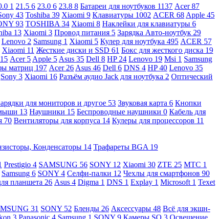
0.0
1
21.5
6
23.0
6
23.8
8
Батареи для ноутбуков
1137
Acer
87
Sony
43
Toshiba
39
Xiaomi
9
Клавиатуры
1002
ACER
68
Apple
45
ONY
93
TOSHIBA
34
Xiaomi
8
Наклейки для клавиатуры
6
hiba
13
Xiaomi
3
Провод питания
5
Зарядка Авто-ноутбук
29
Lenovo
2
Samsung
1
Xiaomi
5
Кулер для ноутбука
495
ACER
57
Xiaomi
11
Жесткие диски и SSD
61
Бокс для жесткого диска
19
115
Acer
5
Apple
5
Asus
35
Dell
8
HP
24
Lenovo
19
Msi
1
Samsung
ы матриц
197
Acer
26
Asus
46
Dell
6
DNS
4
HP
40
Lenovo
35
Sony
3
Xiaomi
16
Разъём аудио Jack для ноутбука
2
Оптический
Зарядки для мониторов и другое
53
Звуковая карта
6
Кнопки
 мыши
13
Наушники
15
Беспроводные наушники
0
Кабель для
я
70
Вентиляторы для корпуса
14
Кулеры для процессоров
11
нзисторы, Конденсаторы
14
Трафареты BGA
19
1
Prestigio
4
SAMSUNG
56
SONY
12
Xiaomi
30
ZTE
25
МТС
1
Samsung
6
SONY
4
Селфи-палки
12
Чехлы для смартфонов
90
для планшета
26
Asus
4
Digma
1
DNS
1
Explay
1
Microsoft
1
Texet
AMSUNG
31
SONY
52
Бленды
26
Аксессуары
48
Всё для экшн-
kon
3
Panasonic
4
Samsung
1
SONY
9
Камеры SQ
3
Освещение,