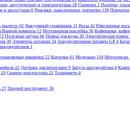
кие, акустические и электрогитары
28
Скрипки
2
Палатки, спа
и и аксессуары
6
Рюкзаки, наколенники, перчатки
139
Перчатки
т-пылесос
61
Вакуумный упаковщик
11
Весы
42
Ювелирные вес
я Ванной комнаты
12
Интерьерная наклейка
36
Кофеварки, кофе
72
Полезные штуки
66
Помпа для воды
30
Электрическая помпа
дом
30
Элементы питания
34
Аккумуляторные батареи GP
4
Бата
 аккумуляторов
1
оуправляемые машинки
22
Копилки
61
Модельки
118
Мотоциклы
омобиля
22
Датчики давления шин
9
Запуск аккумулятора
6
Камер
ь
19
Сканер-диагностика
22
Толщиметр
4
ь
27
Прочий инструмент
36