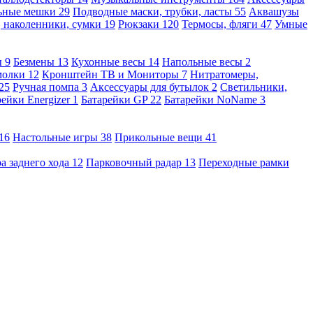
льные мешки
29
Подводные маски, трубки, ласты
55
Аквашузы
, наколенники, сумки
19
Рюкзаки
120
Термосы, фляги
47
Умные
ы
9
Безмены
13
Кухонные весы
14
Напольные весы
2
молки
12
Кронштейн ТВ и Мониторы
7
Нитратомеры,
25
Ручная помпа
3
Аксессуары для бутылок
2
Светильники,
рейки Energizer
1
Батарейки GP
22
Батарейки NoName
3
16
Настольные игры
38
Прикольные вещи
41
а заднего хода
12
Парковочный радар
13
Переходные рамки