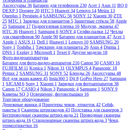
Телефоны и планшеты
Аксессуары
36
Батареи для телефонов
230
Acer
1
Asus
11
BQ
0
DEXP
3
Doogee
20
HTC
5
Huawei
34
Lenovo
14
Meizu
13
Oneplus
1
Prestigio
4
SAMSUNG
56
SONY
12
Xiaomi
30
ZTE
25
МТС
1
Зарядки для планшетов
5
Защитные стёкла
58
Apple
25
Samsung
17
Гидрогелевая пленка
16
Модули, экраны
47
HTC
36
Huawei
1
Samsung
6
SONY
4
Селфи-палки
12
Чехлы
для смартфонов
90
Apple
90
Батареи для планшетов
47
Acer
1
Apple
1
ASUS
11
Dell
1
Huawei
1
Lenovo
10
SAMSUNG
20
Sony
1
Toshiba
1
Тачскрин для планшета
26
Asus
4
Digma
1
DNS
1
Explay
1
Microsoft
1
Texet
0
Другие модели
18
Фото-видеоаппаратура
Батареи для фото-видео-аппаратов
216
Canon
50
CASIO
16
FUJIFILM
11
Konica
1
Nikon
31
OLYMPUS
4
Panasonic
18
Pentax
2
SAMSUNG
31
SONY
52
Бленды
26
Аксессуары
48
Всё для экшн-камер
45
Insta360
5
Dji
8
GoPro Hero
27
Samsung
1
SJCAM
6
Sony
1
Xiaomi
1
Зарядки для фотоаппаратов
38
Canon
17
CASIO
4
Nikon
3
Panasonic
4
Samsung
1
SONY
9
Камеры SQ
3
Освещение, фотовспышки
16
Торговое оборудование
Денежные ящики
4
Принтеры чеков, этикеток
42
Сейф-
пакеты
6
Сканеры штрихкодов
43
Подставка для сканеров
3
Беспроводные сканеры штрих-кода
21
Проводные сканеры
штрих-кода
16
Стационарные сканеры штрих-кода
3
Чеки,
термоэтикетки
16