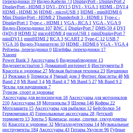
Переходники
19
Видео-Кабели
73
DisplayPort - DisplayPort
2
DisplayPort - HDMI
3
DVI - DVI
5
DVI - VGA
1
HDMI - DVI
4
HDMI - HDMI
36
HDMI - microUSB
1
HDMI - miniHDMI
6
Mini DisplayPort - HDMI
2
Thunderbolt 3 - HDMI
1
Type-c -
DisplayPort
1
Type-c - HDMI
1
VGA - RCA
1
VGA - VGA
9
Видео-Переходники
107
BNC
1
DisplayPort
7
DMS-59
4
DVI
(I)(D)
8
HDMI
32
microHDMI
4
microUSB
1
miniDisplayPort
7
miniDVI
1
miniHDMI
2
RCA
3
SCART
2
Type-C
12
USB
7
VGA
16
Видео-Удлинители
10
HDMI - HDMI
6
VGA - VGA
4
Рейзеры, переходники
0
Шлейфы, переходники
17
Xiaomi
Power Bank
3
Аксессуары
6
Видеонаблюдение
13
Видеорегистратор
5
Домашний интернет
6
Инструменты
8
Красота и здоровье
27
Мелкая бытовая техника
23
Наушники
13
Рюкзаки
6
Термосы
4
Умный дом
3
Фитнес браслеты
48
Mi
Band 2
8
Mi Band 3
4
Mi Band 4
7
Mi Band 5
27
Mi Band 9
2
Чехлы для наушников
7
Туризм, спорт и здоровье
Аксессуары для велосипедов
18
Аксессуары для мотоциклов
210
Аксессуары
18
Мотоциклы
9
Шлема
146
Кофры
22
Мотозащита
15
Аксессуары для рыбалки
12
Бейсболки
54
Гермомешки
45
Горнолыжные аксессуары
28
Детский
термометр
13
Зонты
5
Компасы, ножи, спички, секундомеры
61
Красота и здоровье
32
Металлодетекторы
14
Музыкальные
инструменты
184
Аксессуары
43
Гитары Укулеле
96
Губные