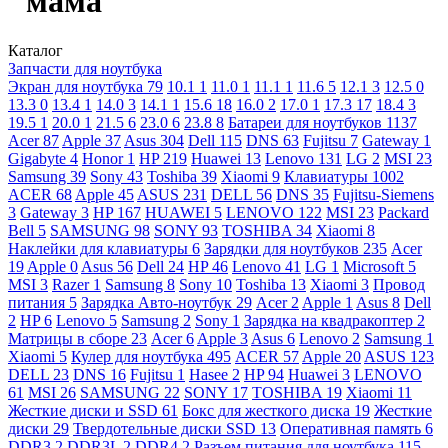
"мама"
Каталог
Запчасти для ноутбука
Экран для ноутбука
79
10.1
1
11.0
1
11.1
1
11.6
5
12.1
3
12.5
0
13.3
0
13.4
1
14.0
3
14.1
1
15.6
18
16.0
2
17.0
1
17.3
17
18.4
3
19.5
1
20.0
1
21.5
6
23.0
6
23.8
8
Батареи для ноутбуков
1137
Acer
87
Apple
37
Asus
304
Dell
115
DNS
63
Fujitsu
7
Gateway
1
Gigabyte
4
Honor
1
HP
219
Huawei
13
Lenovo
131
LG
2
MSI
23
Samsung
39
Sony
43
Toshiba
39
Xiaomi
9
Клавиатуры
1002
ACER
68
Apple
45
ASUS
231
DELL
56
DNS
35
Fujitsu-Siemens
3
Gateway
3
HP
167
HUAWEI
5
LENOVO
122
MSI
23
Packard
Bell
5
SAMSUNG
98
SONY
93
TOSHIBA
34
Xiaomi
8
Наклейки для клавиатуры
6
Зарядки для ноутбуков
235
Acer
19
Apple
0
Asus
56
Dell
24
HP
46
Lenovo
41
LG
1
Microsoft
5
MSI
3
Razer
1
Samsung
8
Sony
10
Toshiba
13
Xiaomi
3
Провод
питания
5
Зарядка Авто-ноутбук
29
Acer
2
Apple
1
Asus
8
Dell
2
HP
6
Lenovo
5
Samsung
2
Sony
1
Зарядка на квадракоптер
2
Матрицы в сборе
23
Acer
6
Apple
3
Asus
6
Lenovo
2
Samsung
1
Xiaomi
5
Кулер для ноутбука
495
ACER
57
Apple
20
ASUS
123
DELL
23
DNS
16
Fujitsu
1
Hasee
2
HP
94
Huawei
3
LENOVO
61
MSI
26
SAMSUNG
22
SONY
17
TOSHIBA
19
Xiaomi
11
Жесткие диски и SSD
61
Бокс для жесткого диска
19
Жесткие
диски
29
Твердотельные диски SSD
13
Оперативная память
6
DDR3
2
DDR3L
2
DDR4
2
Разъем питания для ноутбука
115