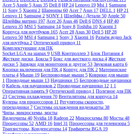
Acer
5
Apple
5
Asus
35
Dell
8
HP
24
Lenovo
19
Msi
1
Samsung
11
Sony
5
Xiaomi
2
Шарниры
60
Acer
7
Asus
17
DELL
1
HP
21
Lenovo
11
Samsung
2
SONY
1
Шлейфы / Детали
50
Apple
50
Шлейфы матриц
197
Acer
26
Asus
46
Dell
6
DNS
4
HP
40
Lenovo
35
MSI
5
Samsung
14
Sony
8
Toshiba
10
Xiaomi
3
Корпуса для ноутбуков
165
Acer
28
Asus
30
Dell
5
HP
28
Lenovo
50
MSI
4
Samsung
1
Sony
3
Xiaomi
16
Разъём аудио Jack
для ноутбука
2
Оптический привод
11
Комплектующие для ПК
Socket LGA на шарах
9
USB Контроллер
3
Блок Питания
4
Жесткие диски, Боксы
9
Бокс для жесткого диска
4
Жесткие
диски
5
Зарядки для мониторов и другое
53
Звуковая карта
6
Кнопки включения для ПК
4
Корпус для ПК
2
Материнские
платы
4
Мыши
19
Беспроводные мыши
5
Коврики для мыши
1
Проводные мыши
13
Наушники
15
Беспроводные наушники
0
Кабель для наушников
2
Проводные наушники
12
1
1
Оперативная память
9
Оптический привод
1
Полезное для ПК
23
Система охлаждения
70
Вентиляторы для корпуса
14
Кулеры для процессоров
11
Регуляторы скорости,
переходники
7
Системы охлаждения видеокарты
38
Чипы, микросхемы, мосты
Видеочипы
40
Nvidia
18
Radeon
22
Микросхемы
80
Мосты
48
Процессоры
52
AMD
16
Intel
31
Процессоры для телевизора
5
Транзисторы, Конденсаторы
14
Трафареты BGA
19