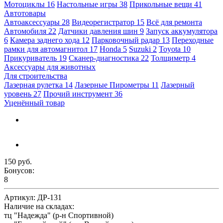
Мотоциклы
16
Настольные игры
38
Прикольные вещи
41
Автотовары
Автоаксессуары
28
Видеорегистратор
15
Всё для ремонта
Автомобиля
22
Датчики давления шин
9
Запуск аккумулятора
6
Камера заднего хода
12
Парковочный радар
13
Переходные
рамки для автомагнитол
17
Honda
5
Suzuki
2
Toyota
10
Прикуриватель
19
Сканер-диагностика
22
Толщиметр
4
Аксессуары для животных
Для строительства
Лазерная рулетка
14
Лазерные Пирометры
11
Лазерный
уровень
27
Прочий инструмент
36
Уценённый товар
150 руб.
Бонусов:
8
Артикул:
ДР-131
Наличие на складах:
тц "Надежда" (р-н Спортивной)