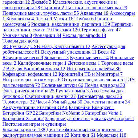
гармошки
12
Джембе
3
Классические, акустические и
электрогитары
28
Скрипки
2
Палатки, спальные мешки
29
Подводные маски, трубки, ласты
55
Аквашузы
19
Аксессуары
1
Комплекты
4
Ласты
9
Маски
16
Трубки
6
Рации и
аксессуары
6
Рюкзаки, наколенники, перчатки
139
Перчатки,
наколенники, сумки
19
Рюкзаки
120
Термосы, фляги
47
Умные часы
0
Фонарики
34
Чехлы для airpods
18
Товары для дома
3D Ручки
27
USB Flash, Карты памяти
12
Аксессуары для
робот-пылесос
61
Вакуумный упаковщик
11
Весы
42
Ювелирные весы
9
Безмены
13
Кухонные весы
14
Напольные
весы
2
Калибровочные гири
1
Детские весы
1
Торговые весы
2
Всё для Ванной комнаты
12
Интерьерная наклейка
36
Кофеварки, кофемолки
12
Кронштейн ТВ и Мониторы
7
Нитратомеры, дозиметры
6
Отпугиватели, мышеловки
5
ПДУ
для телевизора
72
Полезные штуки
66
Помпа для воды
30
Электрическая помпа
25
Ручная помпа
3
Аксессуары для
бутылок
2
Светильники, лампы
27
Термометры, часы
36
Термометры
32
Часы
4
Умный дом
30
Элементы питания
34
Аккумуляторные батареи GP
4
Батарейки Energizer
1
Батарейки GP
22
Батарейки NoName
3
Батарейки Varta
1
Батарейки Xiaomi
2
Зарядные устройства для аккумуляторов
1
Настольные игры и сувениры
Бокалы, кружки
138
Детские фотоаппараты, принтеры и
радиоуправляемые машинки
22
Копилки
61
Модельки
118