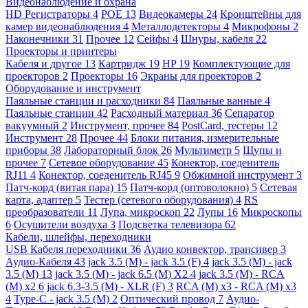
Видеонаблюдение и охрана
HD Регистраторы
4
POE
13
Видеокамеры
24
Кронштейны для
камер видеонаблюдения
4
Металлодетекторы
4
Микрофоны
2
Наконечники
31
Прочее
12
Сейфы
4
Шнуры, кабеля
22
Проекторы и принтеры
Кабеля и другое
13
Картридж
19
HP
19
Комплектующие для
проекторов
2
Проекторы
16
Экраны для проекторов
2
Оборудование и инструмент
Паяльные станции и расходники
84
Паяльные ванные
4
Паяльные станции
42
Расходный материал
36
Сепаратор
вакуумный
2
Инструмент, прочее
84
PostCard, тестеры
12
Инструмент
28
Прочее
44
Блоки питания, измерительные
приборы
38
Лабораторный блок
26
Мультиметр
5
Щупы и
прочее
7
Сетевое оборудование
45
Конектор, соеденитель
RJ11
4
Конектор, соеденитель RJ45
9
Обжимной инструмент
3
Патч-корд (витая пара)
15
Патч-корд (оптоволокно)
5
Сетевая
карта, адаптер
5
Тестер (сетевого оборудования)
4
RS
преобразователи
11
Лупа, микроскоп
22
Лупы
16
Микроскопы
6
Осушители воздуха
3
Подсветка телевизора
62
Кабели, шлейфы, переходники
USB Кабеля переходники
36
Аудио конвектор, трансивер
3
Аудио-Кабеля
43
jack 3.5 (M) - jack 3.5 (F)
4
jack 3.5 (M) - jack
3.5 (M)
13
jack 3.5 (M) - jack 6.5 (M) X2
4
jack 3.5 (M) - RCA
(M) x2
6
jack 6.3-3.5 (M) - XLR (F)
3
RCA (M) x3 - RCA (M) x3
4
Type-C - jack 3.5 (M)
2
Оптический провод
7
Аудио-