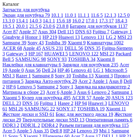
Каталог
Запчасти для ноутбука
Экран для ноутбука
79
10.1
1
11.0
1
11.1
1
11.6
5
12.1
3
12.5
0
13.3
0
13.4
1
14.0
3
14.1
1
15.6
18
16.0
2
17.0
1
17.3
17
18.4
3
19.5
1
20.0
1
21.5
6
23.0
6
23.8
8
Батареи для ноутбуков
1137
Acer
87
Apple
37
Asus
304
Dell
115
DNS
63
Fujitsu
7
Gateway
1
Gigabyte
4
Honor
1
HP
219
Huawei
13
Lenovo
131
LG
2
MSI
23
Samsung
39
Sony
43
Toshiba
39
Xiaomi
9
Клавиатуры
1002
ACER
68
Apple
45
ASUS
231
DELL
56
DNS
35
Fujitsu-Siemens
3
Gateway
3
HP
167
HUAWEI
5
LENOVO
122
MSI
23
Packard
Bell
5
SAMSUNG
98
SONY
93
TOSHIBA
34
Xiaomi
8
Наклейки для клавиатуры
6
Зарядки для ноутбуков
235
Acer
19
Apple
0
Asus
56
Dell
24
HP
46
Lenovo
41
LG
1
Microsoft
5
MSI
3
Razer
1
Samsung
8
Sony
10
Toshiba
13
Xiaomi
3
Провод
питания
5
Зарядка Авто-ноутбук
29
Acer
2
Apple
1
Asus
8
Dell
2
HP
6
Lenovo
5
Samsung
2
Sony
1
Зарядка на квадракоптер
2
Матрицы в сборе
23
Acer
6
Apple
3
Asus
6
Lenovo
2
Samsung
1
Xiaomi
5
Кулер для ноутбука
495
ACER
57
Apple
20
ASUS
123
DELL
23
DNS
16
Fujitsu
1
Hasee
2
HP
94
Huawei
3
LENOVO
61
MSI
26
SAMSUNG
22
SONY
17
TOSHIBA
19
Xiaomi
11
Жесткие диски и SSD
61
Бокс для жесткого диска
19
Жесткие
диски
29
Твердотельные диски SSD
13
Оперативная память
6
DDR3
2
DDR3L
2
DDR4
2
Разъем питания для ноутбука
115
Acer
5
Apple
5
Asus
35
Dell
8
HP
24
Lenovo
19
Msi
1
Samsung
11
Sony
5
Xiaomi
2
Шарниры
60
Acer
7
Asus
17
DELL
1
HP
21