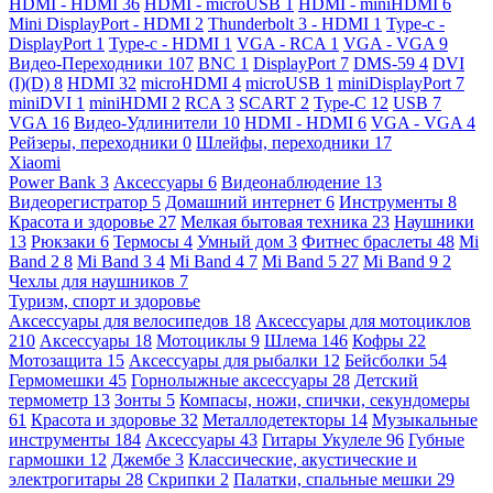
HDMI - HDMI
36
HDMI - microUSB
1
HDMI - miniHDMI
6
Mini DisplayPort - HDMI
2
Thunderbolt 3 - HDMI
1
Type-c -
DisplayPort
1
Type-c - HDMI
1
VGA - RCA
1
VGA - VGA
9
Видео-Переходники
107
BNC
1
DisplayPort
7
DMS-59
4
DVI
(I)(D)
8
HDMI
32
microHDMI
4
microUSB
1
miniDisplayPort
7
miniDVI
1
miniHDMI
2
RCA
3
SCART
2
Type-C
12
USB
7
VGA
16
Видео-Удлинители
10
HDMI - HDMI
6
VGA - VGA
4
Рейзеры, переходники
0
Шлейфы, переходники
17
Xiaomi
Power Bank
3
Аксессуары
6
Видеонаблюдение
13
Видеорегистратор
5
Домашний интернет
6
Инструменты
8
Красота и здоровье
27
Мелкая бытовая техника
23
Наушники
13
Рюкзаки
6
Термосы
4
Умный дом
3
Фитнес браслеты
48
Mi
Band 2
8
Mi Band 3
4
Mi Band 4
7
Mi Band 5
27
Mi Band 9
2
Чехлы для наушников
7
Туризм, спорт и здоровье
Аксессуары для велосипедов
18
Аксессуары для мотоциклов
210
Аксессуары
18
Мотоциклы
9
Шлема
146
Кофры
22
Мотозащита
15
Аксессуары для рыбалки
12
Бейсболки
54
Гермомешки
45
Горнолыжные аксессуары
28
Детский
термометр
13
Зонты
5
Компасы, ножи, спички, секундомеры
61
Красота и здоровье
32
Металлодетекторы
14
Музыкальные
инструменты
184
Аксессуары
43
Гитары Укулеле
96
Губные
гармошки
12
Джембе
3
Классические, акустические и
электрогитары
28
Скрипки
2
Палатки, спальные мешки
29