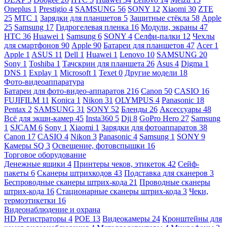
Oneplus
1
Prestigio
4
SAMSUNG
56
SONY
12
Xiaomi
30
ZTE
25
МТС
1
Зарядки для планшетов
5
Защитные стёкла
58
Apple
25
Samsung
17
Гидрогелевая пленка
16
Модули, экраны
47
HTC
36
Huawei
1
Samsung
6
SONY
4
Селфи-палки
12
Чехлы
для смартфонов
90
Apple
90
Батареи для планшетов
47
Acer
1
Apple
1
ASUS
11
Dell
1
Huawei
1
Lenovo
10
SAMSUNG
20
Sony
1
Toshiba
1
Тачскрин для планшета
26
Asus
4
Digma
1
DNS
1
Explay
1
Microsoft
1
Texet
0
Другие модели
18
Фото-видеоаппаратура
Батареи для фото-видео-аппаратов
216
Canon
50
CASIO
16
FUJIFILM
11
Konica
1
Nikon
31
OLYMPUS
4
Panasonic
18
Pentax
2
SAMSUNG
31
SONY
52
Бленды
26
Аксессуары
48
Всё для экшн-камер
45
Insta360
5
Dji
8
GoPro Hero
27
Samsung
1
SJCAM
6
Sony
1
Xiaomi
1
Зарядки для фотоаппаратов
38
Canon
17
CASIO
4
Nikon
3
Panasonic
4
Samsung
1
SONY
9
Камеры SQ
3
Освещение, фотовспышки
16
Торговое оборудование
Денежные ящики
4
Принтеры чеков, этикеток
42
Сейф-
пакеты
6
Сканеры штрихкодов
43
Подставка для сканеров
3
Беспроводные сканеры штрих-кода
21
Проводные сканеры
штрих-кода
16
Стационарные сканеры штрих-кода
3
Чеки,
термоэтикетки
16
Видеонаблюдение и охрана
HD Регистраторы
4
POE
13
Видеокамеры
24
Кронштейны для