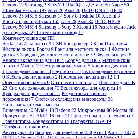
Lenovo
11
Samsung
2
SONY
1
Шлейфы / Детали
50
Apple
50
Шлейфы матриц
197
Acer
26
Asus
46
Dell
6
DNS
4
HP
40
Lenovo
35
MSI
5
Samsung
14
Sony
8
Toshiba
10
Xiaomi
3
Корпуса для ноутбуков
165
Acer
28
Asus
30
Dell
5
HP
28
Lenovo
50
MSI
4
Samsung
1
Sony
3
Xiaomi
16
Разъём аудио Jack
для ноутбука
2
Оптический привод
11
Комплектующие для ПК
Socket LGA на шарах
9
USB Контроллер
3
Блок Питания
4
Жесткие диски, Боксы
9
Бокс для жесткого диска
4
Жесткие
диски
5
Зарядки для мониторов и другое
53
Звуковая карта
6
Кнопки включения для ПК
4
Корпус для ПК
2
Материнские
платы
4
Мыши
19
Беспроводные мыши
5
Коврики для мыши
1
Проводные мыши
13
Наушники
15
Беспроводные наушники
0
Кабель для наушников
2
Проводные наушники
12
1
1
Оперативная память
9
Оптический привод
1
Полезное для ПК
23
Система охлаждения
70
Вентиляторы для корпуса
14
Кулеры для процессоров
11
Регуляторы скорости,
переходники
7
Системы охлаждения видеокарты
38
Чипы, микросхемы, мосты
Видеочипы
40
Nvidia
18
Radeon
22
Микросхемы
80
Мосты
48
Процессоры
52
AMD
16
Intel
31
Процессоры для телевизора
5
Транзисторы, Конденсаторы
14
Трафареты BGA
19
Телефоны и планшеты
Аксессуары
36
Батареи для телефонов
230
Acer
1
Asus
11
BQ
0
DEXP
3
Doogee
20
HTC
5
Huawei
34
Lenovo
14
Meizu
13