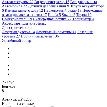
Автоаксессуары
28
Видеорегистратор
15
Всё для ремонта
Автомобиля
22
Датчики давления шин
9
Запуск аккумулятора
6
Камера заднего хода
12
Парковочный радар
13
Переходные
рамки для автомагнитол
17
Honda
5
Suzuki
2
Toyota
10
Прикуриватель
19
Сканер-диагностика
22
Толщиметр
4
Аксессуары для животных
Для строительства
Лазерная рулетка
14
Лазерные Пирометры
11
Лазерный
уровень
27
Прочий инструмент
36
Уценённый товар
250 руб.
Бонусов:
8
Артикул:
ДР-1235
Наличие на складах: