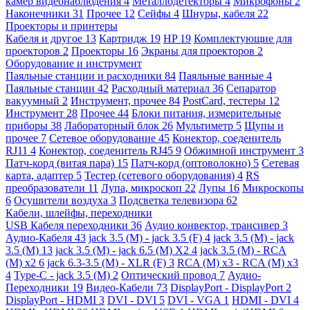
камер видеонаблюдения
4
Металлодетекторы
4
Микрофоны
2
Наконечники
31
Прочее
12
Сейфы
4
Шнуры, кабеля
22
Проекторы и принтеры
Кабеля и другое
13
Картридж
19
HP
19
Комплектующие для
проекторов
2
Проекторы
16
Экраны для проекторов
2
Оборудование и инструмент
Паяльные станции и расходники
84
Паяльные ванные
4
Паяльные станции
42
Расходный материал
36
Сепаратор
вакуумный
2
Инструмент, прочее
84
PostCard, тестеры
12
Инструмент
28
Прочее
44
Блоки питания, измерительные
приборы
38
Лабораторный блок
26
Мультиметр
5
Щупы и
прочее
7
Сетевое оборудование
45
Конектор, соеденитель
RJ11
4
Конектор, соеденитель RJ45
9
Обжимной инструмент
3
Патч-корд (витая пара)
15
Патч-корд (оптоволокно)
5
Сетевая
карта, адаптер
5
Тестер (сетевого оборудования)
4
RS
преобразователи
11
Лупа, микроскоп
22
Лупы
16
Микроскопы
6
Осушители воздуха
3
Подсветка телевизора
62
Кабели, шлейфы, переходники
USB Кабеля переходники
36
Аудио конвектор, трансивер
3
Аудио-Кабеля
43
jack 3.5 (M) - jack 3.5 (F)
4
jack 3.5 (M) - jack
3.5 (M)
13
jack 3.5 (M) - jack 6.5 (M) X2
4
jack 3.5 (M) - RCA
(M) x2
6
jack 6.3-3.5 (M) - XLR (F)
3
RCA (M) x3 - RCA (M) x3
4
Type-C - jack 3.5 (M)
2
Оптический провод
7
Аудио-
Переходники
19
Видео-Кабели
73
DisplayPort - DisplayPort
2
DisplayPort - HDMI
3
DVI - DVI
5
DVI - VGA
1
HDMI - DVI
4