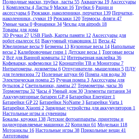
Подводные маски, трубки, ласты
55
Аквашузы
19
Аксессуары
1
Комплекты
4
Ласты
9
Маски
16
Трубки
6
Рации и
аксессуары
6
Рюкзаки, наколенники, перчатки
139
Перчатки,
наколенники, сумки
19
Рюкзаки
120
Термосы, фляги
47
Умные часы
0
Фонарики
34
Чехлы для airpods
18
Товары для дома
3D Ручки
27
USB Flash, Карты памяти
12
Аксессуары для
робот-пылесос
61
Вакуумный упаковщик
11
Весы
42
Ювелирные весы
9
Безмены
13
Кухонные весы
14
Напольные
весы
2
Калибровочные гири
1
Детские весы
1
Торговые весы
2
Всё для Ванной комнаты
12
Интерьерная наклейка
36
Кофеварки, кофемолки
12
Кронштейн ТВ и Мониторы
7
Нитратомеры, дозиметры
6
Отпугиватели, мышеловки
5
ПДУ
для телевизора
72
Полезные штуки
66
Помпа для воды
30
Электрическая помпа
25
Ручная помпа
3
Аксессуары для
бутылок
2
Светильники, лампы
27
Термометры, часы
36
Термометры
32
Часы
4
Умный дом
30
Элементы питания
34
Аккумуляторные батареи GP
4
Батарейки Energizer
1
Батарейки GP
22
Батарейки NoName
3
Батарейки Varta
1
Батарейки Xiaomi
2
Зарядные устройства для аккумуляторов
1
Настольные игры и сувениры
Бокалы, кружки
138
Детские фотоаппараты, принтеры и
радиоуправляемые машинки
22
Копилки
61
Модельки
118
Мотоциклы
16
Настольные игры
38
Прикольные вещи
41
Автотовары