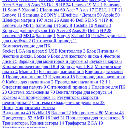
Acer
5
Apple
5
Asus
35
Dell
8
HP
24
Lenovo
19
Msi
1
Samsung
11
Sony
5
Xiaomi
2
Шарниры
60
Acer
7
Asus
17
DELL
1
HP
21
Lenovo
11
Samsung
2
SONY
1
Шлейфы / Детали
50
Apple
50
Шлейфы матриц
197
Acer
26
Asus
46
Dell
6
DNS
4
HP
40
Lenovo
35
MSI
5
Samsung
14
Sony
8
Toshiba
10
Xiaomi
3
Корпуса для ноутбуков
165
Acer
28
Asus
30
Dell
5
HP
28
Lenovo
50
MSI
4
Samsung
1
Sony
3
Xiaomi
16
Разъём аудио Jack
для ноутбука
2
Оптический привод
11
Комплектующие для ПК
Socket LGA на шарах
9
USB Контроллер
3
Блок Питания
4
Жесткие диски, Боксы
9
Бокс для жесткого диска
4
Жесткие
диски
5
Зарядки для мониторов и другое
53
Звуковая карта
6
Кнопки включения для ПК
4
Корпус для ПК
2
Материнские
платы
4
Мыши
19
Беспроводные мыши
5
Коврики для мыши
1
Проводные мыши
13
Наушники
15
Беспроводные наушники
0
Кабель для наушников
2
Проводные наушники
12
1
1
Оперативная память
9
Оптический привод
1
Полезное для ПК
23
Система охлаждения
70
Вентиляторы для корпуса
14
Кулеры для процессоров
11
Регуляторы скорости,
переходники
7
Системы охлаждения видеокарты
38
Чипы, микросхемы, мосты
Видеочипы
40
Nvidia
18
Radeon
22
Микросхемы
80
Мосты
48
Процессоры
52
AMD
16
Intel
31
Процессоры для телевизора
5
Транзисторы, Конденсаторы
14
Трафареты BGA
19