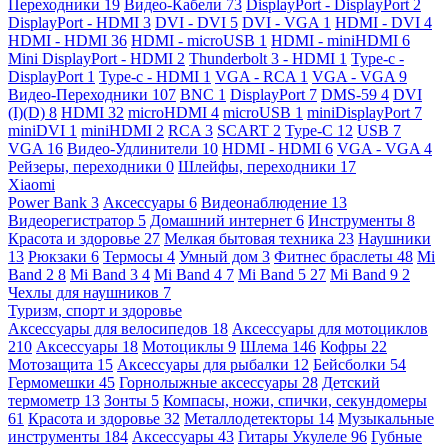
Переходники
19
Видео-Кабели
73
DisplayPort - DisplayPort
2
DisplayPort - HDMI
3
DVI - DVI
5
DVI - VGA
1
HDMI - DVI
4
HDMI - HDMI
36
HDMI - microUSB
1
HDMI - miniHDMI
6
Mini DisplayPort - HDMI
2
Thunderbolt 3 - HDMI
1
Type-c -
DisplayPort
1
Type-c - HDMI
1
VGA - RCA
1
VGA - VGA
9
Видео-Переходники
107
BNC
1
DisplayPort
7
DMS-59
4
DVI
(I)(D)
8
HDMI
32
microHDMI
4
microUSB
1
miniDisplayPort
7
miniDVI
1
miniHDMI
2
RCA
3
SCART
2
Type-C
12
USB
7
VGA
16
Видео-Удлинители
10
HDMI - HDMI
6
VGA - VGA
4
Рейзеры, переходники
0
Шлейфы, переходники
17
Xiaomi
Power Bank
3
Аксессуары
6
Видеонаблюдение
13
Видеорегистратор
5
Домашний интернет
6
Инструменты
8
Красота и здоровье
27
Мелкая бытовая техника
23
Наушники
13
Рюкзаки
6
Термосы
4
Умный дом
3
Фитнес браслеты
48
Mi
Band 2
8
Mi Band 3
4
Mi Band 4
7
Mi Band 5
27
Mi Band 9
2
Чехлы для наушников
7
Туризм, спорт и здоровье
Аксессуары для велосипедов
18
Аксессуары для мотоциклов
210
Аксессуары
18
Мотоциклы
9
Шлема
146
Кофры
22
Мотозащита
15
Аксессуары для рыбалки
12
Бейсболки
54
Гермомешки
45
Горнолыжные аксессуары
28
Детский
термометр
13
Зонты
5
Компасы, ножи, спички, секундомеры
61
Красота и здоровье
32
Металлодетекторы
14
Музыкальные
инструменты
184
Аксессуары
43
Гитары Укулеле
96
Губные