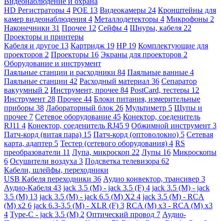
Видеонаблюдение и охрана
HD Регистраторы
4
POE
13
Видеокамеры
24
Кронштейны для
камер видеонаблюдения
4
Металлодетекторы
4
Микрофоны
2
Наконечники
31
Прочее
12
Сейфы
4
Шнуры, кабеля
22
Проекторы и принтеры
Кабеля и другое
13
Картридж
19
HP
19
Комплектующие для
проекторов
2
Проекторы
16
Экраны для проекторов
2
Оборудование и инструмент
Паяльные станции и расходники
84
Паяльные ванные
4
Паяльные станции
42
Расходный материал
36
Сепаратор
вакуумный
2
Инструмент, прочее
84
PostCard, тестеры
12
Инструмент
28
Прочее
44
Блоки питания, измерительные
приборы
38
Лабораторный блок
26
Мультиметр
5
Щупы и
прочее
7
Сетевое оборудование
45
Конектор, соеденитель
RJ11
4
Конектор, соеденитель RJ45
9
Обжимной инструмент
3
Патч-корд (витая пара)
15
Патч-корд (оптоволокно)
5
Сетевая
карта, адаптер
5
Тестер (сетевого оборудования)
4
RS
преобразователи
11
Лупа, микроскоп
22
Лупы
16
Микроскопы
6
Осушители воздуха
3
Подсветка телевизора
62
Кабели, шлейфы, переходники
USB Кабеля переходники
36
Аудио конвектор, трансивер
3
Аудио-Кабеля
43
jack 3.5 (M) - jack 3.5 (F)
4
jack 3.5 (M) - jack
3.5 (M)
13
jack 3.5 (M) - jack 6.5 (M) X2
4
jack 3.5 (M) - RCA
(M) x2
6
jack 6.3-3.5 (M) - XLR (F)
3
RCA (M) x3 - RCA (M) x3
4
Type-C - jack 3.5 (M)
2
Оптический провод
7
Аудио-