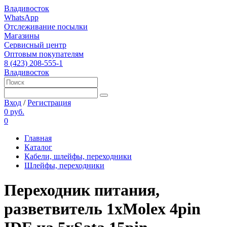
Владивосток
WhatsApp
Отслеживание посылки
Магазины
Сервисный центр
Оптовым покупателям
8 (423) 208-555-1
Владивосток
Вход
/
Регистрация
0 руб.
0
Главная
Каталог
Кабели, шлейфы, переходники
Шлейфы, переходники
Переходник питания,
разветвитель 1xMolex 4pin