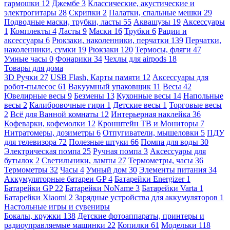
гармошки
12
Джембе
3
Классические, акустические и
электрогитары
28
Скрипки
2
Палатки, спальные мешки
29
Подводные маски, трубки, ласты
55
Аквашузы
19
Аксессуары
1
Комплекты
4
Ласты
9
Маски
16
Трубки
6
Рации и
аксессуары
6
Рюкзаки, наколенники, перчатки
139
Перчатки,
наколенники, сумки
19
Рюкзаки
120
Термосы, фляги
47
Умные часы
0
Фонарики
34
Чехлы для airpods
18
Товары для дома
3D Ручки
27
USB Flash, Карты памяти
12
Аксессуары для
робот-пылесос
61
Вакуумный упаковщик
11
Весы
42
Ювелирные весы
9
Безмены
13
Кухонные весы
14
Напольные
весы
2
Калибровочные гири
1
Детские весы
1
Торговые весы
2
Всё для Ванной комнаты
12
Интерьерная наклейка
36
Кофеварки, кофемолки
12
Кронштейн ТВ и Мониторы
7
Нитратомеры, дозиметры
6
Отпугиватели, мышеловки
5
ПДУ
для телевизора
72
Полезные штуки
66
Помпа для воды
30
Электрическая помпа
25
Ручная помпа
3
Аксессуары для
бутылок
2
Светильники, лампы
27
Термометры, часы
36
Термометры
32
Часы
4
Умный дом
30
Элементы питания
34
Аккумуляторные батареи GP
4
Батарейки Energizer
1
Батарейки GP
22
Батарейки NoName
3
Батарейки Varta
1
Батарейки Xiaomi
2
Зарядные устройства для аккумуляторов
1
Настольные игры и сувениры
Бокалы, кружки
138
Детские фотоаппараты, принтеры и
радиоуправляемые машинки
22
Копилки
61
Модельки
118