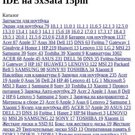
IDE на 5хSata 15pin
Каталог
Запчасти для ноутбука
Экран для ноутбука
79
10.1
1
11.0
1
11.1
1
11.6
5
12.1
3
12.5
0
13.3
0
13.4
1
14.0
3
14.1
1
15.6
18
16.0
2
17.0
1
17.3
17
18.4
3
19.5
1
20.0
1
21.5
6
23.0
6
23.8
8
Батареи для ноутбуков
1137
Acer
87
Apple
37
Asus
304
Dell
115
DNS
63
Fujitsu
7
Gateway
1
Gigabyte
4
Honor
1
HP
219
Huawei
13
Lenovo
131
LG
2
MSI
23
Samsung
39
Sony
43
Toshiba
39
Xiaomi
9
Клавиатуры
1002
ACER
68
Apple
45
ASUS
231
DELL
56
DNS
35
Fujitsu-Siemens
3
Gateway
3
HP
167
HUAWEI
5
LENOVO
122
MSI
23
Packard
Bell
5
SAMSUNG
98
SONY
93
TOSHIBA
34
Xiaomi
8
Наклейки для клавиатуры
6
Зарядки для ноутбуков
235
Acer
19
Apple
0
Asus
56
Dell
24
HP
46
Lenovo
41
LG
1
Microsoft
5
MSI
3
Razer
1
Samsung
8
Sony
10
Toshiba
13
Xiaomi
3
Провод
питания
5
Зарядка Авто-ноутбук
29
Acer
2
Apple
1
Asus
8
Dell
2
HP
6
Lenovo
5
Samsung
2
Sony
1
Зарядка на квадракоптер
2
Матрицы в сборе
23
Acer
6
Apple
3
Asus
6
Lenovo
2
Samsung
1
Xiaomi
5
Кулер для ноутбука
495
ACER
57
Apple
20
ASUS
123
DELL
23
DNS
16
Fujitsu
1
Hasee
2
HP
94
Huawei
3
LENOVO
61
MSI
26
SAMSUNG
22
SONY
17
TOSHIBA
19
Xiaomi
11
Жесткие диски и SSD
61
Бокс для жесткого диска
19
Жесткие
диски
29
Твердотельные диски SSD
13
Оперативная память
6
DDR3
2
DDR3L
2
DDR4
2
Разъем питания для ноутбука
115