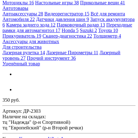
Мотоциклы
16
Настольные игры
38
Прикольные вещи
41
Автотовары
Автоаксессуары
28
Видеорегистратор
15
Всё для ремонта
Автомобиля
22
Датчики давления шин
9
Запуск аккумулятора
6
Камера заднего хода
12
Парковочный радар
13
Переходные
рамки для автомагнитол
17
Honda
5
Suzuki
2
Toyota
10
Прикуриватель
19
Сканер-диагностика
22
Толщиметр
4
Аксессуары для животных
Для строительства
Лазерная рулетка
14
Лазерные Пирометры
11
Лазерный
уровень
27
Прочий инструмент
36
Уценённый товар
350 руб.
Артикул:
ДР-2303
Наличие на складах:
тц "Надежда" (р-н Спортивной)
тц "Европейский" (р-н Второй речки)