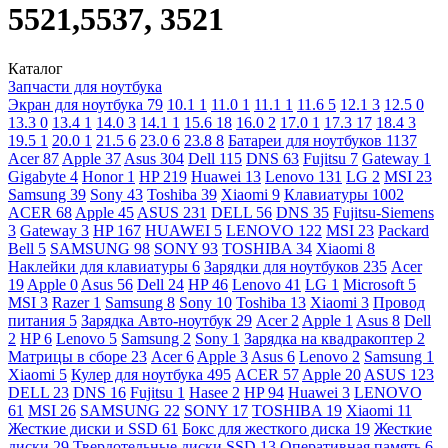
5521,5537, 3521
Каталог
Запчасти для ноутбука
Экран для ноутбука
79
10.1
1
11.0
1
11.1
1
11.6
5
12.1
3
12.5
0
13.3
0
13.4
1
14.0
3
14.1
1
15.6
18
16.0
2
17.0
1
17.3
17
18.4
3
19.5
1
20.0
1
21.5
6
23.0
6
23.8
8
Батареи для ноутбуков
1137
Acer
87
Apple
37
Asus
304
Dell
115
DNS
63
Fujitsu
7
Gateway
1
Gigabyte
4
Honor
1
HP
219
Huawei
13
Lenovo
131
LG
2
MSI
23
Samsung
39
Sony
43
Toshiba
39
Xiaomi
9
Клавиатуры
1002
ACER
68
Apple
45
ASUS
231
DELL
56
DNS
35
Fujitsu-Siemens
3
Gateway
3
HP
167
HUAWEI
5
LENOVO
122
MSI
23
Packard
Bell
5
SAMSUNG
98
SONY
93
TOSHIBA
34
Xiaomi
8
Наклейки для клавиатуры
6
Зарядки для ноутбуков
235
Acer
19
Apple
0
Asus
56
Dell
24
HP
46
Lenovo
41
LG
1
Microsoft
5
MSI
3
Razer
1
Samsung
8
Sony
10
Toshiba
13
Xiaomi
3
Провод
питания
5
Зарядка Авто-ноутбук
29
Acer
2
Apple
1
Asus
8
Dell
2
HP
6
Lenovo
5
Samsung
2
Sony
1
Зарядка на квадракоптер
2
Матрицы в сборе
23
Acer
6
Apple
3
Asus
6
Lenovo
2
Samsung
1
Xiaomi
5
Кулер для ноутбука
495
ACER
57
Apple
20
ASUS
123
DELL
23
DNS
16
Fujitsu
1
Hasee
2
HP
94
Huawei
3
LENOVO
61
MSI
26
SAMSUNG
22
SONY
17
TOSHIBA
19
Xiaomi
11
Жесткие диски и SSD
61
Бокс для жесткого диска
19
Жесткие
диски
29
Твердотельные диски SSD
13
Оперативная память
6