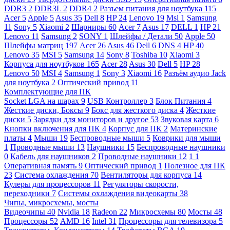
DDR3
2
DDR3L
2
DDR4
2
Разъем питания для ноутбука
115
Acer
5
Apple
5
Asus
35
Dell
8
HP
24
Lenovo
19
Msi
1
Samsung
11
Sony
5
Xiaomi
2
Шарниры
60
Acer
7
Asus
17
DELL
1
HP
21
Lenovo
11
Samsung
2
SONY
1
Шлейфы / Детали
50
Apple
50
Шлейфы матриц
197
Acer
26
Asus
46
Dell
6
DNS
4
HP
40
Lenovo
35
MSI
5
Samsung
14
Sony
8
Toshiba
10
Xiaomi
3
Корпуса для ноутбуков
165
Acer
28
Asus
30
Dell
5
HP
28
Lenovo
50
MSI
4
Samsung
1
Sony
3
Xiaomi
16
Разъём аудио Jack
для ноутбука
2
Оптический привод
11
Комплектующие для ПК
Socket LGA на шарах
9
USB Контроллер
3
Блок Питания
4
Жесткие диски, Боксы
9
Бокс для жесткого диска
4
Жесткие
диски
5
Зарядки для мониторов и другое
53
Звуковая карта
6
Кнопки включения для ПК
4
Корпус для ПК
2
Материнские
платы
4
Мыши
19
Беспроводные мыши
5
Коврики для мыши
1
Проводные мыши
13
Наушники
15
Беспроводные наушники
0
Кабель для наушников
2
Проводные наушники
12
1
1
Оперативная память
9
Оптический привод
1
Полезное для ПК
23
Система охлаждения
70
Вентиляторы для корпуса
14
Кулеры для процессоров
11
Регуляторы скорости,
переходники
7
Системы охлаждения видеокарты
38
Чипы, микросхемы, мосты
Видеочипы
40
Nvidia
18
Radeon
22
Микросхемы
80
Мосты
48
Процессоры
52
AMD
16
Intel
31
Процессоры для телевизора
5