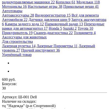
радиоуправляемые машинки
22
Копилки
61
Модельки
118
Мотоциклы
16
Настольные игры
38
Прикольные вещи
41
Автотовары
Автоаксессуары
28
Видеорегистратор
15
Всё для ремонта
Автомобиля
22
Датчики давления шин
9
Запуск аккумулятора
6
Камера заднего хода
12
Парковочный радар
13
Переходные
рамки для автомагнитол
17
Honda
5
Suzuki
2
Toyota
10
Прикуриватель
19
Сканер-диагностика
22
Толщиметр
4
Аксессуары для животных
Для строительства
Лазерная рулетка
14
Лазерные Пирометры
11
Лазерный
уровень
27
Прочий инструмент
36
Уценённый товар
600 руб.
Бонусов:
30
Артикул:
Ш-001 Dell
Наличие на складах:
тц "Надежда" (р-н Спортивной)