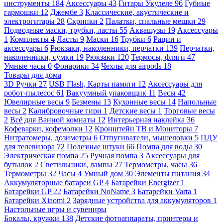
инструменты
184
Аксессуары
43
Гитары Укулеле
96
Губные
гармошки
12
Джембе
3
Классические, акустические и
электрогитары
28
Скрипки
2
Палатки, спальные мешки
29
Подводные маски, трубки, ласты
55
Аквашузы
19
Аксессуары
1
Комплекты
4
Ласты
9
Маски
16
Трубки
6
Рации и
аксессуары
6
Рюкзаки, наколенники, перчатки
139
Перчатки,
наколенники, сумки
19
Рюкзаки
120
Термосы, фляги
47
Умные часы
0
Фонарики
34
Чехлы для airpods
18
Товары для дома
3D Ручки
27
USB Flash, Карты памяти
12
Аксессуары для
робот-пылесос
61
Вакуумный упаковщик
11
Весы
42
Ювелирные весы
9
Безмены
13
Кухонные весы
14
Напольные
весы
2
Калибровочные гири
1
Детские весы
1
Торговые весы
2
Всё для Ванной комнаты
12
Интерьерная наклейка
36
Кофеварки, кофемолки
12
Кронштейн ТВ и Мониторы
7
Нитратомеры, дозиметры
6
Отпугиватели, мышеловки
5
ПДУ
для телевизора
72
Полезные штуки
66
Помпа для воды
30
Электрическая помпа
25
Ручная помпа
3
Аксессуары для
бутылок
2
Светильники, лампы
27
Термометры, часы
36
Термометры
32
Часы
4
Умный дом
30
Элементы питания
34
Аккумуляторные батареи GP
4
Батарейки Energizer
1
Батарейки GP
22
Батарейки NoName
3
Батарейки Varta
1
Батарейки Xiaomi
2
Зарядные устройства для аккумуляторов
1
Настольные игры и сувениры
Бокалы, кружки
138
Детские фотоаппараты, принтеры и