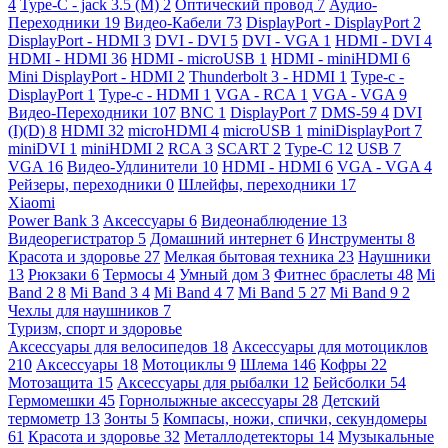
4
Type-C - jack 3.5 (M)
2
Оптический провод
7
Аудио-
Переходники
19
Видео-Кабели
73
DisplayPort - DisplayPort
2
DisplayPort - HDMI
3
DVI - DVI
5
DVI - VGA
1
HDMI - DVI
4
HDMI - HDMI
36
HDMI - microUSB
1
HDMI - miniHDMI
6
Mini DisplayPort - HDMI
2
Thunderbolt 3 - HDMI
1
Type-c -
DisplayPort
1
Type-c - HDMI
1
VGA - RCA
1
VGA - VGA
9
Видео-Переходники
107
BNC
1
DisplayPort
7
DMS-59
4
DVI
(I)(D)
8
HDMI
32
microHDMI
4
microUSB
1
miniDisplayPort
7
miniDVI
1
miniHDMI
2
RCA
3
SCART
2
Type-C
12
USB
7
VGA
16
Видео-Удлинители
10
HDMI - HDMI
6
VGA - VGA
4
Рейзеры, переходники
0
Шлейфы, переходники
17
Xiaomi
Power Bank
3
Аксессуары
6
Видеонаблюдение
13
Видеорегистратор
5
Домашний интернет
6
Инструменты
8
Красота и здоровье
27
Мелкая бытовая техника
23
Наушники
13
Рюкзаки
6
Термосы
4
Умный дом
3
Фитнес браслеты
48
Mi
Band 2
8
Mi Band 3
4
Mi Band 4
7
Mi Band 5
27
Mi Band 9
2
Чехлы для наушников
7
Туризм, спорт и здоровье
Аксессуары для велосипедов
18
Аксессуары для мотоциклов
210
Аксессуары
18
Мотоциклы
9
Шлема
146
Кофры
22
Мотозащита
15
Аксессуары для рыбалки
12
Бейсболки
54
Гермомешки
45
Горнолыжные аксессуары
28
Детский
термометр
13
Зонты
5
Компасы, ножи, спички, секундомеры
61
Красота и здоровье
32
Металлодетекторы
14
Музыкальные