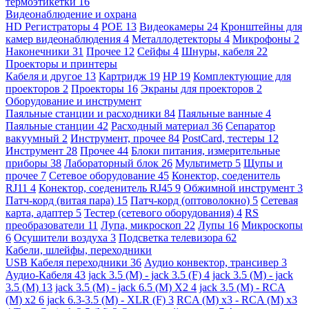
термоэтикетки
16
Видеонаблюдение и охрана
HD Регистраторы
4
POE
13
Видеокамеры
24
Кронштейны для
камер видеонаблюдения
4
Металлодетекторы
4
Микрофоны
2
Наконечники
31
Прочее
12
Сейфы
4
Шнуры, кабеля
22
Проекторы и принтеры
Кабеля и другое
13
Картридж
19
HP
19
Комплектующие для
проекторов
2
Проекторы
16
Экраны для проекторов
2
Оборудование и инструмент
Паяльные станции и расходники
84
Паяльные ванные
4
Паяльные станции
42
Расходный материал
36
Сепаратор
вакуумный
2
Инструмент, прочее
84
PostCard, тестеры
12
Инструмент
28
Прочее
44
Блоки питания, измерительные
приборы
38
Лабораторный блок
26
Мультиметр
5
Щупы и
прочее
7
Сетевое оборудование
45
Конектор, соеденитель
RJ11
4
Конектор, соеденитель RJ45
9
Обжимной инструмент
3
Патч-корд (витая пара)
15
Патч-корд (оптоволокно)
5
Сетевая
карта, адаптер
5
Тестер (сетевого оборудования)
4
RS
преобразователи
11
Лупа, микроскоп
22
Лупы
16
Микроскопы
6
Осушители воздуха
3
Подсветка телевизора
62
Кабели, шлейфы, переходники
USB Кабеля переходники
36
Аудио конвектор, трансивер
3
Аудио-Кабеля
43
jack 3.5 (M) - jack 3.5 (F)
4
jack 3.5 (M) - jack
3.5 (M)
13
jack 3.5 (M) - jack 6.5 (M) X2
4
jack 3.5 (M) - RCA
(M) x2
6
jack 6.3-3.5 (M) - XLR (F)
3
RCA (M) x3 - RCA (M) x3