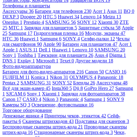
Транзисторы, Конденсаторы
14
Трафареты BGA
19
Телефоны и планшеты
Аксессуары
36
Батареи для телефонов
230
Acer
1
Asus
11
BQ
0
DEXP
3
Doogee
20
HTC
5
Huawei
34
Lenovo
14
Meizu
13
Oneplus
1
Prestigio
4
SAMSUNG
56
SONY
12
Xiaomi
30
ZTE
25
МТС
1
Зарядки для планшетов
5
Защитные стёкла
58
Apple
25
Samsung
17
Гидрогелевая пленка
16
Модули, экраны
47
HTC
36
Huawei
1
Samsung
6
SONY
4
Селфи-палки
12
Чехлы
для смартфонов
90
Apple
90
Батареи для планшетов
47
Acer
1
Apple
1
ASUS
11
Dell
1
Huawei
1
Lenovo
10
SAMSUNG
20
Sony
1
Toshiba
1
Тачскрин для планшета
26
Asus
4
Digma
1
DNS
1
Explay
1
Microsoft
1
Texet
0
Другие модели
18
Фото-видеоаппаратура
Батареи для фото-видео-аппаратов
216
Canon
50
CASIO
16
FUJIFILM
11
Konica
1
Nikon
31
OLYMPUS
4
Panasonic
18
Pentax
2
SAMSUNG
31
SONY
52
Бленды
26
Аксессуары
48
Всё для экшн-камер
45
Insta360
5
Dji
8
GoPro Hero
27
Samsung
1
SJCAM
6
Sony
1
Xiaomi
1
Зарядки для фотоаппаратов
38
Canon
17
CASIO
4
Nikon
3
Panasonic
4
Samsung
1
SONY
9
Камеры SQ
3
Освещение, фотовспышки
16
Торговое оборудование
Денежные ящики
4
Принтеры чеков, этикеток
42
Сейф-
пакеты
6
Сканеры штрихкодов
43
Подставка для сканеров
3
Беспроводные сканеры штрих-кода
21
Проводные сканеры
штрих-кода
16
Стационарные сканеры штрих-кода
3
Чеки,