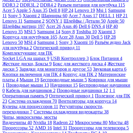
DDR3
2
DDR3L
2
DDR4
2
Разъем питания для ноутбука
115
Acer
5
Apple
5
Asus
35
Dell
8
HP
24
Lenovo
19
Msi
1
Samsung
11
Sony
5
Xiaomi
2
Шарниры
60
Acer
7
Asus
17
DELL
1
HP
21
Lenovo
11
Samsung
2
SONY
1
Шлейфы / Детали
50
Apple
50
Шлейфы матриц
197
Acer
26
Asus
46
Dell
6
DNS
4
HP
40
Lenovo
35
MSI
5
Samsung
14
Sony
8
Toshiba
10
Xiaomi
3
Корпуса для ноутбуков
165
Acer
28
Asus
30
Dell
5
HP
28
Lenovo
50
MSI
4
Samsung
1
Sony
3
Xiaomi
16
Разъём аудио Jack
для ноутбука
2
Оптический привод
11
Комплектующие для ПК
Socket LGA на шарах
9
USB Контроллер
3
Блок Питания
4
Жесткие диски, Боксы
9
Бокс для жесткого диска
4
Жесткие
диски
5
Зарядки для мониторов и другое
53
Звуковая карта
6
Кнопки включения для ПК
4
Корпус для ПК
2
Материнские
платы
4
Мыши
19
Беспроводные мыши
5
Коврики для мыши
1
Проводные мыши
13
Наушники
15
Беспроводные наушники
0
Кабель для наушников
2
Проводные наушники
12
1
1
Оперативная память
9
Оптический привод
1
Полезное для ПК
23
Система охлаждения
70
Вентиляторы для корпуса
14
Кулеры для процессоров
11
Регуляторы скорости,
переходники
7
Системы охлаждения видеокарты
38
Чипы, микросхемы, мосты
Видеочипы
40
Nvidia
18
Radeon
22
Микросхемы
80
Мосты
48
Процессоры
52
AMD
16
Intel
31
Процессоры для телевизора
5