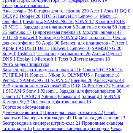
Транзисторы, Конденсаторы
14
Трафареты BGA
19
Телефоны и планшеты
Аксессуары
36
Батареи для телефонов
230
Acer
1
Asus
11
BQ
0
DEXP
3
Doogee
20
HTC
5
Huawei
34
Lenovo
14
Meizu
13
Oneplus
1
Prestigio
4
SAMSUNG
56
SONY
12
Xiaomi
30
ZTE
25
МТС
1
Зарядки для планшетов
5
Защитные стёкла
58
Apple
25
Samsung
17
Гидрогелевая пленка
16
Модули, экраны
47
HTC
36
Huawei
1
Samsung
6
SONY
4
Селфи-палки
12
Чехлы
для смартфонов
90
Apple
90
Батареи для планшетов
47
Acer
1
Apple
1
ASUS
11
Dell
1
Huawei
1
Lenovo
10
SAMSUNG
20
Sony
1
Toshiba
1
Тачскрин для планшета
26
Asus
4
Digma
1
DNS
1
Explay
1
Microsoft
1
Texet
0
Другие модели
18
Фото-видеоаппаратура
Батареи для фото-видео-аппаратов
216
Canon
50
CASIO
16
FUJIFILM
11
Konica
1
Nikon
31
OLYMPUS
4
Panasonic
18
Pentax
2
SAMSUNG
31
SONY
52
Бленды
26
Аксессуары
48
Всё для экшн-камер
45
Insta360
5
Dji
8
GoPro Hero
27
Samsung
1
SJCAM
6
Sony
1
Xiaomi
1
Зарядки для фотоаппаратов
38
Canon
17
CASIO
4
Nikon
3
Panasonic
4
Samsung
1
SONY
9
Камеры SQ
3
Освещение, фотовспышки
16
Торговое оборудование
Денежные ящики
4
Принтеры чеков, этикеток
42
Сейф-
пакеты
6
Сканеры штрихкодов
43
Подставка для сканеров
3
Беспроводные сканеры штрих-кода
21
Проводные сканеры
штрих-кода
16
Стационарные сканеры штрих-кода
3
Чеки,