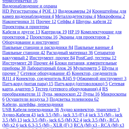
термоэтикетки
16
Видеонаблюдение и охрана
HD Регистраторы
4
POE
13
Видеокамеры
24
Кронштейны для
камер видеонаблюдения
4
Металлодетекторы
4
Микрофоны
2
Наконечники
31
Прочее
12
Сейфы
4
Шнуры, кабеля
22
Проекторы и принтеры
Кабеля и другое
13
Картридж
19
HP
19
Комплектующие для
проекторов
2
Проекторы
16
Экраны для проекторов
2
Оборудование и инструмент
Паяльные станции и расходники
84
Паяльные ванные
4
Паяльные станции
42
Расходный материал
36
Сепаратор
вакуумный
2
Инструмент, прочее
84
PostCard, тестеры
12
Инструмент
28
Прочее
44
Блоки питания, измерительные
приборы
38
Лабораторный блок
26
Мультиметр
5
Щупы и
прочее
7
Сетевое оборудование
45
Конектор, соеденитель
RJ11
4
Конектор, соеденитель RJ45
9
Обжимной инструмент
3
Патч-корд (витая пара)
15
Патч-корд (оптоволокно)
5
Сетевая
карта, адаптер
5
Тестер (сетевого оборудования)
4
RS
преобразователи
11
Лупа, микроскоп
22
Лупы
16
Микроскопы
6
Осушители воздуха
3
Подсветка телевизора
62
Кабели, шлейфы, переходники
USB Кабеля переходники
36
Аудио конвектор, трансивер
3
Аудио-Кабеля
43
jack 3.5 (M) - jack 3.5 (F)
4
jack 3.5 (M) - jack
3.5 (M)
13
jack 3.5 (M) - jack 6.5 (M) X2
4
jack 3.5 (M) - RCA
(M) x2
6
jack 6.3-3.5 (M) - XLR (F)
3
RCA (M) x3 - RCA (M) x3