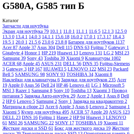
G580A, G585 тип Б
Каталог
Запчасти для ноутбука
Экран для ноутбука
79
10.1
1
11.0
1
11.1
1
11.6
5
12.1
3
12.5
0
13.3
0
13.4
1
14.0
3
14.1
1
15.6
18
16.0
2
17.0
1
17.3
17
18.4
3
19.5
1
20.0
1
21.5
6
23.0
6
23.8
8
Батареи для ноутбуков
1137
Acer
87
Apple
37
Asus
304
Dell
115
DNS
63
Fujitsu
7
Gateway
1
Gigabyte
4
Honor
1
HP
219
Huawei
13
Lenovo
131
LG
2
MSI
23
Samsung
39
Sony
43
Toshiba
39
Xiaomi
9
Клавиатуры
1002
ACER
68
Apple
45
ASUS
231
DELL
56
DNS
35
Fujitsu-Siemens
3
Gateway
3
HP
167
HUAWEI
5
LENOVO
122
MSI
23
Packard
Bell
5
SAMSUNG
98
SONY
93
TOSHIBA
34
Xiaomi
8
Наклейки для клавиатуры
6
Зарядки для ноутбуков
235
Acer
19
Apple
0
Asus
56
Dell
24
HP
46
Lenovo
41
LG
1
Microsoft
5
MSI
3
Razer
1
Samsung
8
Sony
10
Toshiba
13
Xiaomi
3
Провод
питания
5
Зарядка Авто-ноутбук
29
Acer
2
Apple
1
Asus
8
Dell
2
HP
6
Lenovo
5
Samsung
2
Sony
1
Зарядка на квадракоптер
2
Матрицы в сборе
23
Acer
6
Apple
3
Asus
6
Lenovo
2
Samsung
1
Xiaomi
5
Кулер для ноутбука
495
ACER
57
Apple
20
ASUS
123
DELL
23
DNS
16
Fujitsu
1
Hasee
2
HP
94
Huawei
3
LENOVO
61
MSI
26
SAMSUNG
22
SONY
17
TOSHIBA
19
Xiaomi
11
Жесткие диски и SSD
61
Бокс для жесткого диска
19
Жесткие
диски
29
Твердотельные диски SSD
13
Оперативная память
6