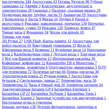
инструменты
184
Аксессуары
43
Гитары Укулеле
96
Губные
гармошки
12
Джембе
3
Классические, акустические и
электрогитары
28
Скрипки
2
Палатки, спальные мешки
29
Подводные маски, трубки, ласты
55
Аквашузы
19
Аксессуары
1
Комплекты
4
Ласты
9
Маски
16
Трубки
6
Рации и
аксессуары
6
Рюкзаки, наколенники, перчатки
139
Перчатки,
наколенники, сумки
19
Рюкзаки
120
Термосы, фляги
47
Умные часы
0
Фонарики
34
Чехлы для airpods
18
Товары для дома
3D Ручки
27
USB Flash, Карты памяти
12
Аксессуары для
робот-пылесос
61
Вакуумный упаковщик
11
Весы
42
Ювелирные весы
9
Безмены
13
Кухонные весы
14
Напольные
весы
2
Калибровочные гири
1
Детские весы
1
Торговые весы
2
Всё для Ванной комнаты
12
Интерьерная наклейка
36
Кофеварки, кофемолки
12
Кронштейн ТВ и Мониторы
7
Нитратомеры, дозиметры
6
Отпугиватели, мышеловки
5
ПДУ
для телевизора
72
Полезные штуки
66
Помпа для воды
30
Электрическая помпа
25
Ручная помпа
3
Аксессуары для
бутылок
2
Светильники, лампы
27
Термометры, часы
36
Термометры
32
Часы
4
Умный дом
30
Элементы питания
34
Аккумуляторные батареи GP
4
Батарейки Energizer
1
Батарейки GP
22
Батарейки NoName
3
Батарейки Varta
1
Батарейки Xiaomi
2
Зарядные устройства для аккумуляторов
1
Настольные игры и сувениры
Бокалы, кружки
138
Детские фотоаппараты, принтеры и