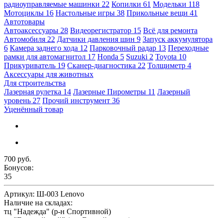
радиоуправляемые машинки
22
Копилки
61
Модельки
118
Мотоциклы
16
Настольные игры
38
Прикольные вещи
41
Автотовары
Автоаксессуары
28
Видеорегистратор
15
Всё для ремонта
Автомобиля
22
Датчики давления шин
9
Запуск аккумулятора
6
Камера заднего хода
12
Парковочный радар
13
Переходные
рамки для автомагнитол
17
Honda
5
Suzuki
2
Toyota
10
Прикуриватель
19
Сканер-диагностика
22
Толщиметр
4
Аксессуары для животных
Для строительства
Лазерная рулетка
14
Лазерные Пирометры
11
Лазерный
уровень
27
Прочий инструмент
36
Уценённый товар
700 руб.
Бонусов:
35
Артикул:
Ш-003 Lenovo
Наличие на складах:
тц "Надежда" (р-н Спортивной)