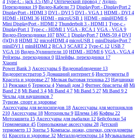
4
Type-C - jack 3.5 (M)
2
Оптический провод
7
Аудио-
Переходники
19
Видео-Кабели
73
DisplayPort - DisplayPort
2
DisplayPort - HDMI
3
DVI - DVI
5
DVI - VGA
1
HDMI - DVI
4
HDMI - HDMI
36
HDMI - microUSB
1
HDMI - miniHDMI
6
Mini DisplayPort - HDMI
2
Thunderbolt 3 - HDMI
1
Type-c -
DisplayPort
1
Type-c - HDMI
1
VGA - RCA
1
VGA - VGA
9
Видео-Переходники
107
BNC
1
DisplayPort
7
DMS-59
4
DVI
(I)(D)
8
HDMI
32
microHDMI
4
microUSB
1
miniDisplayPort
7
miniDVI
1
miniHDMI
2
RCA
3
SCART
2
Type-C
12
USB
7
VGA
16
Видео-Удлинители
10
HDMI - HDMI
6
VGA - VGA
4
Рейзеры, переходники
0
Шлейфы, переходники
17
Xiaomi
Power Bank
3
Аксессуары
6
Видеонаблюдение
13
Видеорегистратор
5
Домашний интернет
6
Инструменты
8
Красота и здоровье
27
Мелкая бытовая техника
23
Наушники
13
Рюкзаки
6
Термосы
4
Умный дом
3
Фитнес браслеты
48
Mi
Band 2
8
Mi Band 3
4
Mi Band 4
7
Mi Band 5
27
Mi Band 9
2
Чехлы для наушников
7
Туризм, спорт и здоровье
Аксессуары для велосипедов
18
Аксессуары для мотоциклов
210
Аксессуары
18
Мотоциклы
9
Шлема
146
Кофры
22
Мотозащита
15
Аксессуары для рыбалки
12
Бейсболки
54
Гермомешки
45
Горнолыжные аксессуары
28
Детский
термометр
13
Зонты
5
Компасы, ножи, спички, секундомеры
61
Красота и здоровье
32
Металлодетекторы
14
Музыкальные