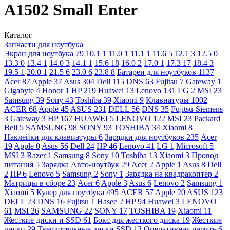
A1502 Small Enter
Каталог
Запчасти для ноутбука
Экран для ноутбука
79
10.1
1
11.0
1
11.1
1
11.6
5
12.1
3
12.5
0
13.3
0
13.4
1
14.0
3
14.1
1
15.6
18
16.0
2
17.0
1
17.3
17
18.4
3
19.5
1
20.0
1
21.5
6
23.0
6
23.8
8
Батареи для ноутбуков
1137
Acer
87
Apple
37
Asus
304
Dell
115
DNS
63
Fujitsu
7
Gateway
1
Gigabyte
4
Honor
1
HP
219
Huawei
13
Lenovo
131
LG
2
MSI
23
Samsung
39
Sony
43
Toshiba
39
Xiaomi
9
Клавиатуры
1002
ACER
68
Apple
45
ASUS
231
DELL
56
DNS
35
Fujitsu-Siemens
3
Gateway
3
HP
167
HUAWEI
5
LENOVO
122
MSI
23
Packard
Bell
5
SAMSUNG
98
SONY
93
TOSHIBA
34
Xiaomi
8
Наклейки для клавиатуры
6
Зарядки для ноутбуков
235
Acer
19
Apple
0
Asus
56
Dell
24
HP
46
Lenovo
41
LG
1
Microsoft
5
MSI
3
Razer
1
Samsung
8
Sony
10
Toshiba
13
Xiaomi
3
Провод
питания
5
Зарядка Авто-ноутбук
29
Acer
2
Apple
1
Asus
8
Dell
2
HP
6
Lenovo
5
Samsung
2
Sony
1
Зарядка на квадракоптер
2
Матрицы в сборе
23
Acer
6
Apple
3
Asus
6
Lenovo
2
Samsung
1
Xiaomi
5
Кулер для ноутбука
495
ACER
57
Apple
20
ASUS
123
DELL
23
DNS
16
Fujitsu
1
Hasee
2
HP
94
Huawei
3
LENOVO
61
MSI
26
SAMSUNG
22
SONY
17
TOSHIBA
19
Xiaomi
11
Жесткие диски и SSD
61
Бокс для жесткого диска
19
Жесткие
диски
29
Твердотельные диски SSD
13
Оперативная память
6