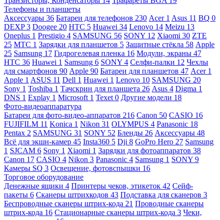
Транзисторы, Конденсаторы
14
Трафареты BGA
19
Телефоны и планшеты
Аксессуары
36
Батареи для телефонов
230
Acer
1
Asus
11
BQ
0
DEXP
3
Doogee
20
HTC
5
Huawei
34
Lenovo
14
Meizu
13
Oneplus
1
Prestigio
4
SAMSUNG
56
SONY
12
Xiaomi
30
ZTE
25
МТС
1
Зарядки для планшетов
5
Защитные стёкла
58
Apple
25
Samsung
17
Гидрогелевая пленка
16
Модули, экраны
47
HTC
36
Huawei
1
Samsung
6
SONY
4
Селфи-палки
12
Чехлы
для смартфонов
90
Apple
90
Батареи для планшетов
47
Acer
1
Apple
1
ASUS
11
Dell
1
Huawei
1
Lenovo
10
SAMSUNG
20
Sony
1
Toshiba
1
Тачскрин для планшета
26
Asus
4
Digma
1
DNS
1
Explay
1
Microsoft
1
Texet
0
Другие модели
18
Фото-видеоаппаратура
Батареи для фото-видео-аппаратов
216
Canon
50
CASIO
16
FUJIFILM
11
Konica
1
Nikon
31
OLYMPUS
4
Panasonic
18
Pentax
2
SAMSUNG
31
SONY
52
Бленды
26
Аксессуары
48
Всё для экшн-камер
45
Insta360
5
Dji
8
GoPro Hero
27
Samsung
1
SJCAM
6
Sony
1
Xiaomi
1
Зарядки для фотоаппаратов
38
Canon
17
CASIO
4
Nikon
3
Panasonic
4
Samsung
1
SONY
9
Камеры SQ
3
Освещение, фотовспышки
16
Торговое оборудование
Денежные ящики
4
Принтеры чеков, этикеток
42
Сейф-
пакеты
6
Сканеры штрихкодов
43
Подставка для сканеров
3
Беспроводные сканеры штрих-кода
21
Проводные сканеры
штрих-кода
16
Стационарные сканеры штрих-кода
3
Чеки,