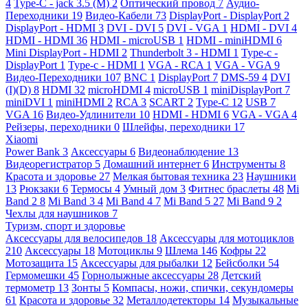
4
Type-C - jack 3.5 (M)
2
Оптический провод
7
Аудио-
Переходники
19
Видео-Кабели
73
DisplayPort - DisplayPort
2
DisplayPort - HDMI
3
DVI - DVI
5
DVI - VGA
1
HDMI - DVI
4
HDMI - HDMI
36
HDMI - microUSB
1
HDMI - miniHDMI
6
Mini DisplayPort - HDMI
2
Thunderbolt 3 - HDMI
1
Type-c -
DisplayPort
1
Type-c - HDMI
1
VGA - RCA
1
VGA - VGA
9
Видео-Переходники
107
BNC
1
DisplayPort
7
DMS-59
4
DVI
(I)(D)
8
HDMI
32
microHDMI
4
microUSB
1
miniDisplayPort
7
miniDVI
1
miniHDMI
2
RCA
3
SCART
2
Type-C
12
USB
7
VGA
16
Видео-Удлинители
10
HDMI - HDMI
6
VGA - VGA
4
Рейзеры, переходники
0
Шлейфы, переходники
17
Xiaomi
Power Bank
3
Аксессуары
6
Видеонаблюдение
13
Видеорегистратор
5
Домашний интернет
6
Инструменты
8
Красота и здоровье
27
Мелкая бытовая техника
23
Наушники
13
Рюкзаки
6
Термосы
4
Умный дом
3
Фитнес браслеты
48
Mi
Band 2
8
Mi Band 3
4
Mi Band 4
7
Mi Band 5
27
Mi Band 9
2
Чехлы для наушников
7
Туризм, спорт и здоровье
Аксессуары для велосипедов
18
Аксессуары для мотоциклов
210
Аксессуары
18
Мотоциклы
9
Шлема
146
Кофры
22
Мотозащита
15
Аксессуары для рыбалки
12
Бейсболки
54
Гермомешки
45
Горнолыжные аксессуары
28
Детский
термометр
13
Зонты
5
Компасы, ножи, спички, секундомеры
61
Красота и здоровье
32
Металлодетекторы
14
Музыкальные