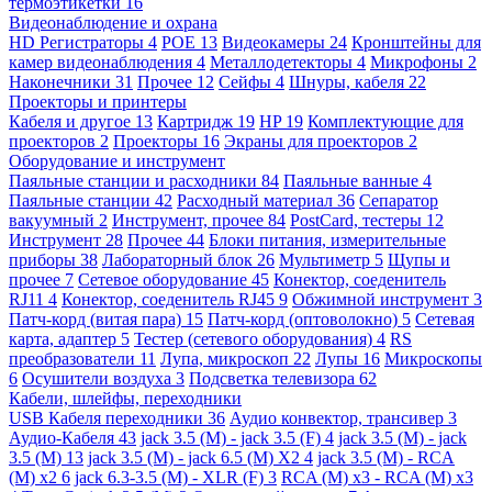
термоэтикетки
16
Видеонаблюдение и охрана
HD Регистраторы
4
POE
13
Видеокамеры
24
Кронштейны для
камер видеонаблюдения
4
Металлодетекторы
4
Микрофоны
2
Наконечники
31
Прочее
12
Сейфы
4
Шнуры, кабеля
22
Проекторы и принтеры
Кабеля и другое
13
Картридж
19
HP
19
Комплектующие для
проекторов
2
Проекторы
16
Экраны для проекторов
2
Оборудование и инструмент
Паяльные станции и расходники
84
Паяльные ванные
4
Паяльные станции
42
Расходный материал
36
Сепаратор
вакуумный
2
Инструмент, прочее
84
PostCard, тестеры
12
Инструмент
28
Прочее
44
Блоки питания, измерительные
приборы
38
Лабораторный блок
26
Мультиметр
5
Щупы и
прочее
7
Сетевое оборудование
45
Конектор, соеденитель
RJ11
4
Конектор, соеденитель RJ45
9
Обжимной инструмент
3
Патч-корд (витая пара)
15
Патч-корд (оптоволокно)
5
Сетевая
карта, адаптер
5
Тестер (сетевого оборудования)
4
RS
преобразователи
11
Лупа, микроскоп
22
Лупы
16
Микроскопы
6
Осушители воздуха
3
Подсветка телевизора
62
Кабели, шлейфы, переходники
USB Кабеля переходники
36
Аудио конвектор, трансивер
3
Аудио-Кабеля
43
jack 3.5 (M) - jack 3.5 (F)
4
jack 3.5 (M) - jack
3.5 (M)
13
jack 3.5 (M) - jack 6.5 (M) X2
4
jack 3.5 (M) - RCA
(M) x2
6
jack 6.3-3.5 (M) - XLR (F)
3
RCA (M) x3 - RCA (M) x3