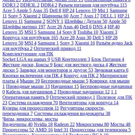
DDR3
2
DDR3L
2
DDR4
2
Разъем питания для ноутбука
115
Acer
5
Apple
5
Asus
35
Dell
8
HP
24
Lenovo
19
Msi
1
Samsung
11
Sony
5
Xiaomi
2
Шарниры
60
Acer
7
Asus
17
DELL
1
HP
21
Lenovo
11
Samsung
2
SONY
1
Шлейфы / Детали
50
Apple
50
Шлейфы матриц
197
Acer
26
Asus
46
Dell
6
DNS
4
HP
40
Lenovo
35
MSI
5
Samsung
14
Sony
8
Toshiba
10
Xiaomi
3
Корпуса для ноутбуков
165
Acer
28
Asus
30
Dell
5
HP
28
Lenovo
50
MSI
4
Samsung
1
Sony
3
Xiaomi
16
Разъём аудио Jack
для ноутбука
2
Оптический привод
11
Комплектующие для ПК
Socket LGA на шарах
9
USB Контроллер
3
Блок Питания
4
Жесткие диски, Боксы
9
Бокс для жесткого диска
4
Жесткие
диски
5
Зарядки для мониторов и другое
53
Звуковая карта
6
Кнопки включения для ПК
4
Корпус для ПК
2
Материнские
платы
4
Мыши
19
Беспроводные мыши
5
Коврики для мыши
1
Проводные мыши
13
Наушники
15
Беспроводные наушники
0
Кабель для наушников
2
Проводные наушники
12
1
1
Оперативная память
9
Оптический привод
1
Полезное для ПК
23
Система охлаждения
70
Вентиляторы для корпуса
14
Кулеры для процессоров
11
Регуляторы скорости,
переходники
7
Системы охлаждения видеокарты
38
Чипы, микросхемы, мосты
Видеочипы
40
Nvidia
18
Radeon
22
Микросхемы
80
Мосты
48
Процессоры
52
AMD
16
Intel
31
Процессоры для телевизора
5