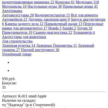
радиоуправляемые машинки
22
Копилки
61
Модельки
118
Мотоциклы
16
Настольные игры
38
Прикольные вещи
41
Автотовары
Автоаксессуары
28
Видеорегистратор
15
Всё для ремонта
Автомобиля
22
Датчики давления шин
9
Запуск аккумулятора
6
Камера заднего хода
12
Парковочный радар
13
Переходные
рамки для автомагнитол
17
Honda
5
Suzuki
2
Toyota
10
Прикуриватель
19
Сканер-диагностика
22
Толщиметр
4
Аксессуары для животных
Для строительства
Лазерная рулетка
14
Лазерные Пирометры
11
Лазерный
уровень
27
Прочий инструмент
36
Уценённый товар
950 руб.
Бонусов:
35
Артикул:
К-011 small Apple
Наличие на складах:
тц "Надежда" (р-н Спортивной)