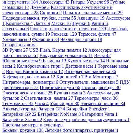
инструменты
184
Аксессуары
43
Гитары Укулеле
96
Губные
гармошки
12
Джембе
3
Классические, акустические и
электрогитары
28
Скрипки
2
Палатки, спальные мешки
29
Подводные маски, трубки, ласты
55
Аквашузы
19
Аксессуары
1
Комплекты
4
Ласты
9
Маски
16
Трубки
6
Рации и
аксессуары
6
Рюкзаки, наколенники, перчатки
139
Перчатки,
наколенники, сумки
19
Рюкзаки
120
Термосы, фляги
47
Умные часы
0
Фонарики
34
Чехлы для airpods
18
Товары для дома
3D Ручки
27
USB Flash, Карты памяти
12
Аксессуары для
робот-пылесос
61
Вакуумный упаковщик
11
Весы
42
Ювелирные весы
9
Безмены
13
Кухонные весы
14
Напольные
весы
2
Калибровочные гири
1
Детские весы
1
Торговые весы
2
Всё для Ванной комнаты
12
Интерьерная наклейка
36
Кофеварки, кофемолки
12
Кронштейн ТВ и Мониторы
7
Нитратомеры, дозиметры
6
Отпугиватели, мышеловки
5
ПДУ
для телевизора
72
Полезные штуки
66
Помпа для воды
30
Электрическая помпа
25
Ручная помпа
3
Аксессуары для
бутылок
2
Светильники, лампы
27
Термометры, часы
36
Термометры
32
Часы
4
Умный дом
30
Элементы питания
34
Аккумуляторные батареи GP
4
Батарейки Energizer
1
Батарейки GP
22
Батарейки NoName
3
Батарейки Varta
1
Батарейки Xiaomi
2
Зарядные устройства для аккумуляторов
1
Настольные игры и сувениры
Бокалы, кружки
138
Детские фотоаппараты, принтеры и